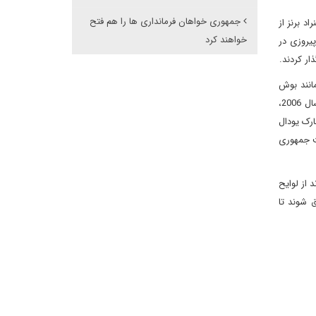
جمهوری خواهان فرمانداری ها را هم فتح
 0.3 درصد اختلاف، تلنت با 2.1 درصد و سناتور کنراد برنز از
خواهند کرد
پیروزی در
 همانند بوش
محبوبیت اوباما هم در سطح ملی پایین است (براساس نظرسنجی روزانه ی گالوپ، محبوبیت وی 41 درصد می باشد) همانند جمهوری خواهان در سال 2006،
ارک یودال
ست جمهوری
ده اند از لوایح
 شوند تا