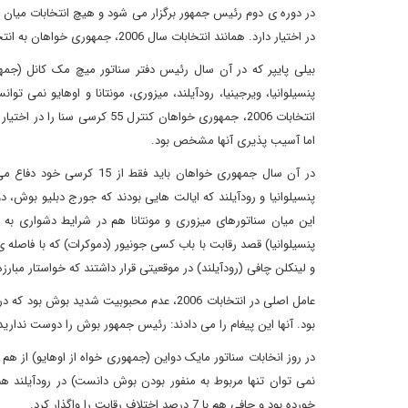
در دوره ی دوم رئیس جمهور برگزار می شود و هیچ انتخابات میان 
در اختیار دارد. همانند انتخابات سال 2006، جمهوری خواهان به انتخابات 2014 هم که چهار هفته تا برگزاری آن باقی مانده است، دید مشابهی دارند.
بیلی پایپر که در آن سال رئیس دفتر سناتور میچ مک کانل (جمهور
پنسیلوانیا، ویرجینیا، رودآیلند، میزوری، مونتانا و اوهایو نمی 
اما آسیب پذیری آنها مشخص بود.
پنسیلوانیا و رودآیلند که ایالت هایی بودند که جورج دبلیو بوش،
پنسیلوانیا) قصد رقابت با باب کسی جونیور (دموکرات) که با فاصله ی
و لینکلن چافی (رودآیلند) در موقعیتی قرار داشتند که خواستار مبارزه 
بود. آنها این پیغام را می دادند: رئیس جمهور بوش را دوست نداری
خورده بود و چافی هم با 7 درصد اختلاف رقابت را واگذار کرد.