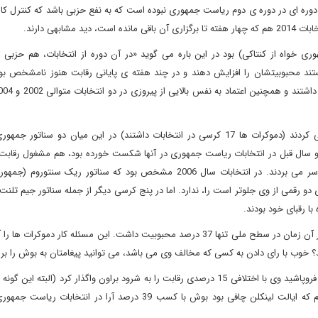
دوره ای در دوره ی دوم ریاست جمهوری نبوده است که به نفع حزبی باشد که کنترل کا
ی خواه از کنتاکی) بود در این باره می گوید «در آن دوره از انتخابات، هم حزبی 
توانستند محبوبیتشان را افزایش دهند و در چند هفته ی پایانی رقابت هنوز نامشخص بود
در آن سال جمهوری خواهان باید فقط از 15 کرسی خود دفاع می کردند (دموکرات ها 17 کرسی در انتخابات داشتند) در این میان دو سن
 دو سال قبل در انتخابات ریاست جمهوری در آنها شکست خورده بود، هم مشغول رقابت 
این میان سناتورهای میزوری و مونتانا هم در شرایط دشواری به سر می بردند. در انتخابات سال 2006 مشخص بود که سناتور ریک
 دو رقمی از وی جلوتر است را، ندارد. اما در پنج کرسی دیگر از جمله سناتور جیم تلنت
با رقبای خود بودند.
عامل اصلی در انتخابات 2006، عدم محبوبیت شدید بوش بود که در آن زمان در سطح ملی تنها 37 درصد محبوبیت داشت. این مسئله کار د
د؟ خوب با رای دادن به کسی که مخالف وی می باشد، می توانید پیغامتان به بوش را برس
در روز انخابات سناتور مایک دواین (جمهوری خواه از اوهایو) از هم فروپاشید وی با اختلافی 15 درصدی رقابت را به شرود براون واگذار کرد (
نمی توان تنها مربوط به منفور بودن بوش دانست) در رودآیلند هم که ایالت لینکلن چافی بود بوش با کسب 39 درصد آرا د