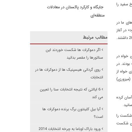
خ سفید را
جایگاه و کارکرد پاکستان در معادلات
منطقه‌ای
های ما در
» در آغاز
مطالب مرتبط
انتخابات 2006، جمهوری خواهان کنترل 55 کرسی سنا را در اختیار داشتند و همچنین اعتماد به نفس بالایی از پیروزی در دو انتخابات متوالی 2002 و 2004 داشتند.
اگر دموکرات ها شکست خوردند این
اتور جمهوری خواه در
سناتورها را مقصر بدانید
بودند. در
روی گردانی هیسپنیک ها از دموکرات ها در
 سنتوروم (جمهوری خواه از
انتخابات
 (میزوری)
6 ایالتی که نتیجه انتخابات سنا را تعیین
می کند
موکرات ها را آسان کرده
انید.
آیا بیل کلینتون برگ برنده دموکرات ها
البته این گونه شکست را
است؟
ر انتخابات ریاست جمهوری شکست
ورود باراک اوباما به چرخه انتخابات 2014