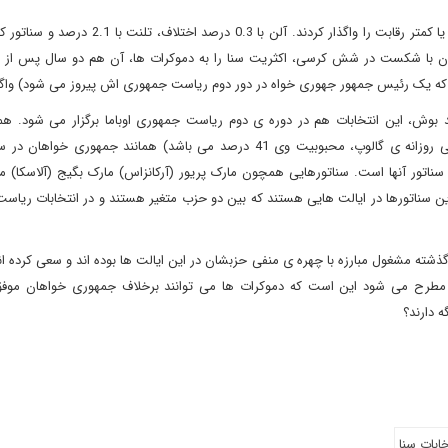
در ادامه سه سناتور جمهوری خواه را داریم که با اختلاف 2 درصدی یا کمتر رقابت را واگذار کردند. آلن با
مهوری خواهان با شکست در شش کرسی، اکثریت سنا را به دموکرات ها، آن هم دو سال پس از 
2 و 2014 چشمگیر است. همانند بوش، این انتخابات هم در دوره ی دوم ریاست جمهوری اوباما برگزار می شود.
ناتور آنها است. سناتورهایی همچون مارک پریور (آرکانزاس) مارک بگیج (آلاسکا) م
). این سناتورها در ایالت هایی هستند که بین دو حزب متغیر هستند و در انتخابات ریا
ام از این پنج کرسی، سناتورهای دموکرات در طول 22 ماه گذشته مشغول مبارزه با چهره ی منفی حزبشان در این ایالت ها بوده اند و سعی کر
ت مطرح می شود این است که دموکرات ها می توانند برخلاف جمهوری خواهان موفق
 دارند؟
خابات سنا