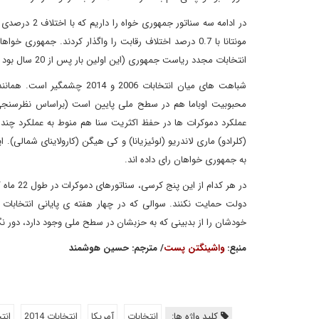
مونتانا با 0.7 درصد اختلاف رقابت را واگذار کردند. ج
انتخابات مجدد ریاست جمهوری (این اولین بار پس از 20 سال بود که یک رئیس جمهور جهوری خواه در دور دوم ریاست جمهوری اش پیروز می شود) واگذار کردند.
شباهت های میان انتخابات 006
عملکرد دموکرات ها در حفظ اکثریت سنا هم منوط به عملکرد چند س
(کلرادو) ماری لاندریو (لوئیزیانا) و کی هیگن (کارولاینای شمالی
به جمهوری خواهان رای داده اند.
در هر کد
دولت حمایت نکنند. سوالی که در چهار هفته ی پایانی انتخابا
خودشان را از بدبینی که به حزبشان در سطح ملی وجود دارد، دور نگه
منبع:
واشینگتن پست
/ مترجم: حسین هوشمند
کلید واژه ها:
انتخابات
آمريكا
انتخابات 2014
انت