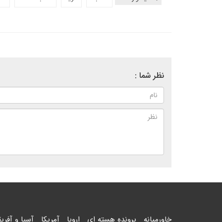
نظر شما :
خاورمیانه
پرونده هسته ای
اروپا
آمریکا
آسیا و آفریق