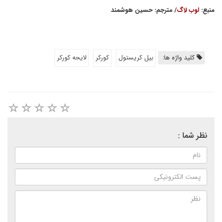
منبع:
لوب لاگ
/ مترجم: حسین هوشمند
کلید واژه ها:
بيل كريستول
كوركر
لايحه كوركر
نظر شما :