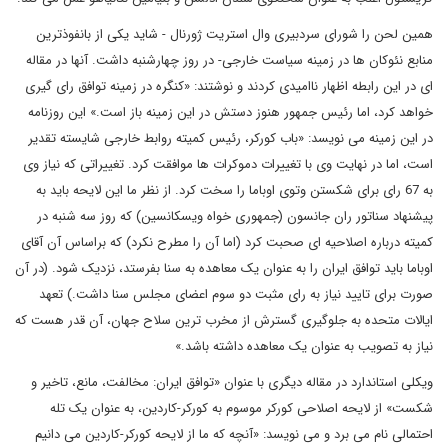
همین لحن را شورای سردبیری وال استریت ژورنال - شاید یکی از بانفوذترین
منابع نئوکان ها در زمینه سیاست خارجی- در روز چهارشنبه داشت. آنها در مقاله
ای در این رابطه اظهار ناامیدی کردند و نوشتند: «کنگره در زمینه توافق رای گیری
خواهد کرد، اما رئیس جمهور هنوز دستش در این زمینه باز است.» این روزنامه
در این زمینه می نویسد: «باب کورکر، رئیس کمیته روابط خارجی شایسته تقدیر
است، اما در نهایت وی با تغییرات دموکرات ها موافقت کرد. تغییراتی که نیاز وی
به 67 رای برای شکستن وتوی اوباما را سخت کرد. از نظر ما این لایحه باید به
پیشنهاد سناتور ران جانسون (جمهوری خواه ویسکانسین) که روز سه شنبه در
کمیته درباره اصلاحیه ای صحبت کرد (اما آن را مطرح نکرد) که براساس آن آقای
اوباما باید توافق ایران را به عنوان یک معاهده به سنا بفرستد، نزدیک شود. (در آن
صورت برای تایید نیاز به رای مثبت دو سوم اعضای مجلس سنا داشت.) تعهد
ایالات متحده به جلوگیری گسترش از مخرب ترین سلاح جهان، آن قدر هست که
نیاز به تصویب به عنوان یک معاهده داشته باشد.»
ویکلی استاندارد در مقاله دیگری با عنوان «توافق ایران: مخالفت، مانع، تاخیر و
شکست» از لایحه اصلاحی کورکر موسوم به کورکر-کاردین، به عنوان یک تله
احتمالی نام می برد و می نویسد: «آنچه که ما از لایحه کورکر-کاردین می دانیم