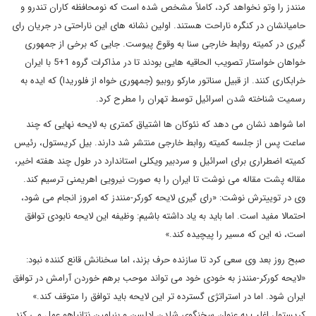
منندز را وتو نخواهد کرد، کاملاً مشخص شده است که نومحافظه کاران تندرو و
حامیانشان در کنگره ناراحت هستند. اولین نشانه های این ناراحتی در جریان رای
گیری در کمیته روابط خارجی سنا به وقوع پیوست. جایی که برخی از جمهوری
خواهان خواستار تصویب الحاقیه هایی بودند تا در مذاکرات گروه 1+5 با ایران
خرابکاری کنند. از قبیل سناتور مارکو روبیو (جمهوری خواه از فلوریدا) که ایده به
رسمیت شناخته شدن اسرائیل توسط تهران را مطرح کرد.
اما شواهد نشان می دهد که نئوکان ها اشتیاق کمتری به لایحه نهایی که چند
ساعت پس از جلسه کمیته روابط خارجی منتشر شد دارند. بیل کریستول، رئیس
کمیته اضطراری برای اسرائیل و سردبیر ویکلی استاندارد در طول چند هفته اخیر،
مقاله پشت مقاله می نوشت تا ایران را به صورت نیرویی اهریمنی ترسیم کند.
وی در توییترش نوشت: «رای گیری لایحه کورکر-منندز که امروز انجام می شود،
احتمالا مفید است. اما باید به یاد داشته باشیم: وظیفه این لایحه نابودی توافق
است، نه این که مسیر را پیچیده کند.»
صبح روز بعد وی سعی کرد تا سازنده حرف بزند، اما سخنانش قانع کننده نبود:
«لایحه کورکر-منندز به خودی خود می تواند موحب برهم خوردن آرامش در توافق
ایران شود. اما در استراتژی گسترده تر این لایحه باید توافق را متوقف کند.»
کریستول اغلب به عنوان سخنگوی شلدن ادلسن و بنیامین نتانیاهو عمل می کند.