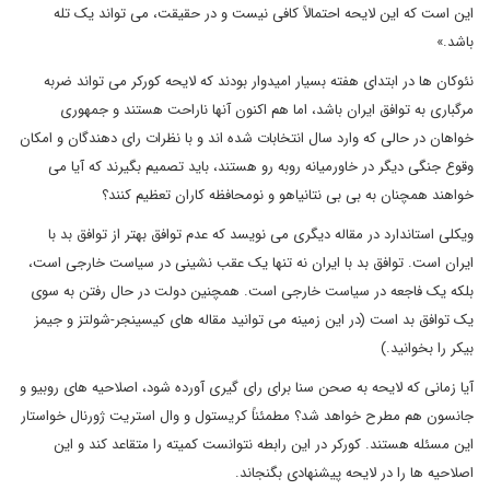
این است که این لایحه احتمالاً کافی نیست و در حقیقت، می تواند یک تله
باشد.»
نئوکان ها در ابتدای هفته بسیار امیدوار بودند که لایحه کورکر می تواند ضربه
مرگباری به توافق ایران باشد، اما هم اکنون آنها ناراحت هستند و جمهوری
خواهان در حالی که وارد سال انتخابات شده اند و با نظرات رای دهندگان و امکان
وقوع جنگی دیگر در خاورمیانه روبه رو هستند، باید تصمیم بگیرند که آیا می
خواهند همچنان به بی بی نتانیاهو و نومحافظه کاران تعظیم کنند؟
ویکلی استاندارد در مقاله دیگری می نویسد که عدم توافق بهتر از توافق بد با
ایران است. توافق بد با ایران نه تنها یک عقب نشینی در سیاست خارجی است،
بلکه یک فاجعه در سیاست خارجی است. همچنین دولت در حال رفتن به سوی
یک توافق بد است (در این زمینه می توانید مقاله های کیسینجر-شولتز و جیمز
بیکر را بخوانید.)
آیا زمانی که لایحه به صحن سنا برای رای گیری آورده شود، اصلاحیه های روبیو و
جانسون هم مطرح خواهد شد؟ مطمئناً کریستول و وال استریت ژورنال خواستار
این مسئله هستند. کورکر در این رابطه نتوانست کمیته را متقاعد کند و این
اصلاحیه ها را در لایحه پیشنهادی بگنجاند.