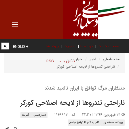
Toggle
vigation
صفحه نخست
درباره ما
عضویت
پیوند ها
ENGLISH
صفحه‌اصلی
اخبار
اخبار اصلی
تماس با ما
RSS
ناراحتی تندروها از لایحه اصلاحی کورکر
منتظران مرگ توافق با ایران ناامید شدند
ناراحتی تندروها از لایحه اصلاحی کورکر
۳۱ فروردین ۱۳۹۴ | ۲۲:۳۰
کد : ۱۹۴۶۶۹۳
اخبار اصلی
آمریکا
پرونده هسته ای
گام به گام تا توافق جامع