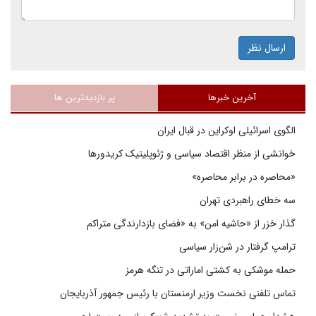
ارسال نظر
آخرین خبرها
پر بازدیدترین ها
الگوی اسرائیلی اوکراین در قبال ایران
خوانشی از منظر اقتصاد سیاسی و ژئوپلیتیک کریدورها
«محاصره در برابر محاصره»
سه خطای راهبردی تهران
گذار خزر از «حاشیه امن» به «فضای بازدارندگی متراکم
ترامپ گرفتار در شن‌زار سیاسی
حمله موشکی به کشتی اماراتی در تنگه هرمز
تماس تلفنی نخست وزیر ارمنستان با رئیس جمهور آذربایجان