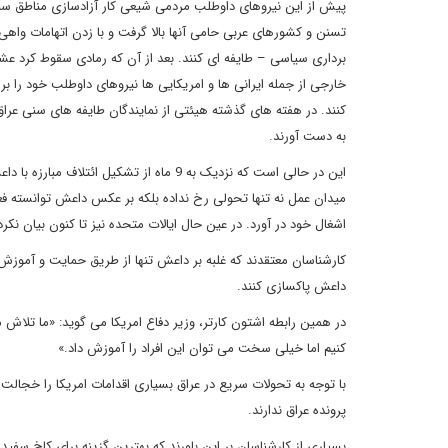
پیش از این نیروهای داوطلب مردمی شیعی کار آزادسازی مناطق سنی ن
تسنن و کشورهای عربی حامی آنها بالا گرفت و با زدن اتهامات واهی
برداری سیاسی – طایفه ای کنند. بعد از آن که رمادی سقوط کرد عشا
خارجی از جمله ایرانی ها و امریکایی ها نیروهای داوطلب خود را بر
کنند. در هفته های گذشته هیئتی از نمایندگان طایفه های سنی عراق ن
به دست آورند.
این در حالی است که نزدیک به 9 ماه از تش
میدان عمل نه تنها تحولی رخ نداده بلکه بر عکس داعش توانسته فع
اشغال خود در آورد. در عین حال ایالات متحده نیز تا کنون بیان نکر
کارشناسان معتقدند که غلبه بر داعش تنها از طریق حمایت و آموزش
داعش پاکسازی کنند.
در همین رابطه اشتون کارتر، وزیر دفاع امریکا می گوید: «ما تلاش می
کنیم اما خیلی سخت می توان این افراد را آموزش داد.»
با توجه به تحولات سریع در عراق بسیاری اقدامات امریکا را خجالت
پرونده عراق ندارند.
بسیاری از کارشناسان بر این باورند که بهترین گزینه برای کاخ س