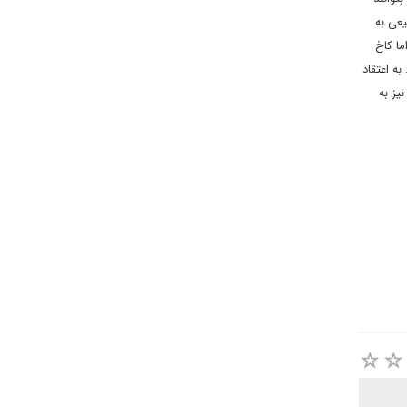
عی به
ما کاخ
ه اعتقاد
یز به