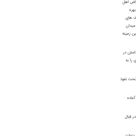
راض اهل
هره
رف های
میدان
ین زمینه
ع داعش در
را به
تحت نفوذ
آماده
ر قبال
توانند