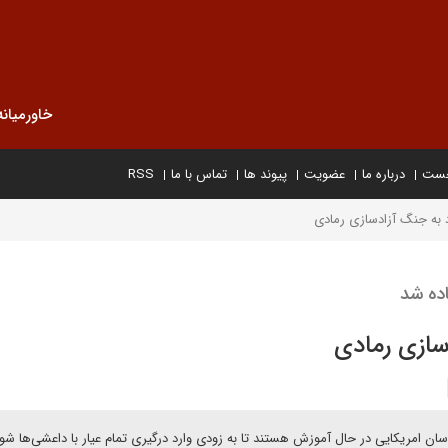
خاورمیانه
خست
درباره ما
عضویت
پیوند ها
تماس با ما
RSS
 به جنگ آزادسازی رمادی
ده شد
سازی رمادی
سان امریکایی در حال آموزش هستند تا به زودی وارد درگیری تمام عیار با داعشی‌ها شون