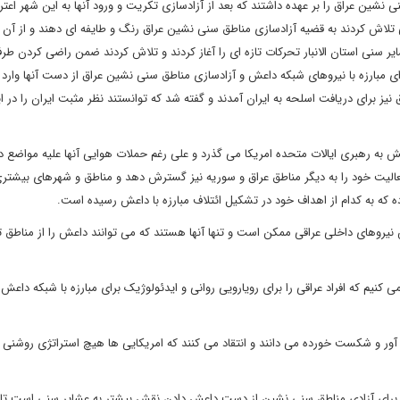
شین عراق را بر عهده داشتند که بعد از آزادسازی تکریت و ورود آنها به این شهر اعت
 تلاش کردند به قضیه آزادسازی مناطق سنی نشین عراق رنگ و طایفه ای دهند و از آن ب
یر سنی استان الانبار تحرکات تازه ای را آغاز کردند و تلاش کردند ضمن راضی کردن ط
ای مبارزه با نیروهای شبکه داعش و آزادسازی مناطق سنی نشین عراق از دست آنها وارد 
یز برای دریافت اسلحه به ایران آمدند و گفته شد که توانستند نظر مثبت ایران را در ا
کیل ائتلاف مبارزه با داعش به رهبری ایالات متحده امریکا می گذرد و علی رغم حملات هوایی آنها علیه مواض
الیت خود را به دیگر مناطق عراق و سوریه نیز گسترش دهد و مناطق و شهرهای بیشتری 
ده که به کدام از اهداف خود در تشکیل ائتلاف مبارزه با داعش رسیده است.
 نیروهای داخلی عراقی ممکن است و تنها آنها هستند که می توانند داعش را از مناطق 
 کنیم که افراد عراقی را برای رویارویی روانی و ایدئولوژیک برای مبارزه با شبکه داعش 
 آور و شکست خورده می دانند و انتقاد می کنند که امریکایی ها هیچ استراتژی روشنی د
فید برای آزادی مناطق سنی نشین از دست داعش دادن نقش بیشتر به عشایر سنی است تا ب