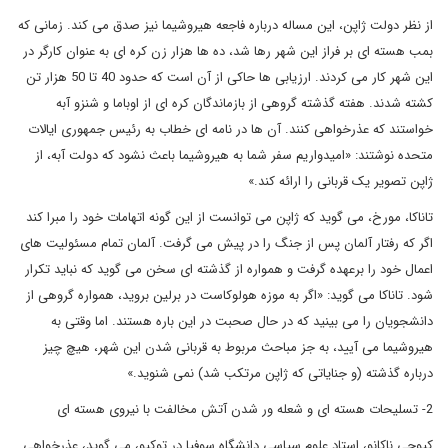
از نظر دولت ژاپن، این مساله درباره فاجعه هیروشیما نیز صدق می کند. زمانی که
بمب هسته ای بر فراز این شهر رها شد، ده ها هزار زن کره ای به عنوان کارگر در
این شهر کار می کردند. ارزیابی ها حاکی از آن است که حدود 40 تا 50 هزار تن
کشته شدند. هفته گذشته گروهی از بازماندگان کره ای از اوباما و شنزو آبه
خواستند که عذرخواهی کنند. آن ها در نامه ای خطاب به رئیس جمهوری ایالات
متحده نوشتند: «امیدواریم سفر شما به هیروشیما باعث نشود که دولت آبه، از
ژاپن تصویر یک قربانی را ارائه کند.»
تاناکا، مورخ، می گوید که ژاپن می توانست از این گونه اتهامات خود را مبرا کند
اگر که رفتار آلمان پس از جنگ را در پیش می گرفت. آلمان تمام مسئولیت های
اعمال خود را برعهده گرفت و همواره از گذشته ای سخن می گوید که نباید تکرار
شود. تاناکا می گوید: «اگر به موزه هولوکاست در برلین بروید، همواره گروهی از
دانشجویان را می بینید که در حال صحبت در این باره هستند. اما وقتی به
هیروشیما می آیید، به جز مباحث مربوط به قربانی شدن این شهر، هیچ چیز
درباره گذشته (و جنایاتی که ژاپن مرتکب شد) نمی شنوید.»
2- تسلیحات هسته ای و شعله ور شدن آتش مخالفت با نیروی هسته ای
کیوچی ناکانو، استاد علوم سیاسی دانشگاه سوفیا در توکیو، می گوید، عذرخواهی