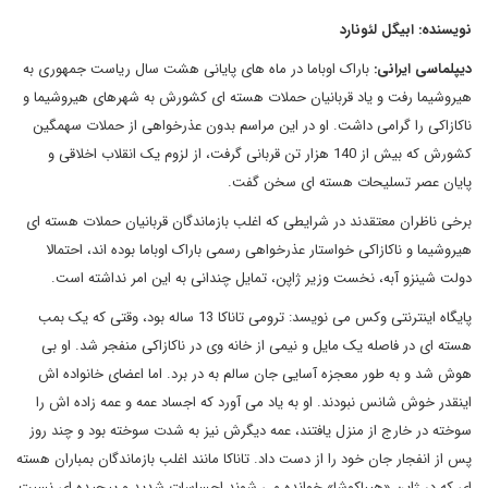
نویسنده: ابیگل لئونارد
دیپلماسی ایرانی:
باراک اوباما در ماه های پایانی هشت سال ریاست جمهوری به
هیروشیما رفت و یاد قربانیان حملات هسته ای کشورش به شهرهای هیروشیما و
ناکازاکی را گرامی داشت. او در این مراسم بدون عذرخواهی از حملات سهمگین
کشورش که بیش از 140 هزار تن قربانی گرفت، از لزوم یک انقلاب اخلاقی و
پایان عصر تسلیحات هسته ای سخن گفت.
برخی ناظران معتقدند در شرایطی که اغلب بازماندگان قربانیان حملات هسته ای
هیروشیما و ناکازاکی خواستار عذرخواهی رسمی باراک اوباما بوده اند، احتمالا
دولت شینزو آبه، نخست وزیر ژاپن، تمایل چندانی به این امر نداشته است.
پایگاه اینترنتی وکس می نویسد: ترومی تاناکا 13 ساله بود، وقتی که یک بمب
هسته ای در فاصله یک مایل و نیمی از خانه وی در ناکازاکی منفجر شد. او بی
هوش شد و به طور معجزه آسایی جان سالم به در برد. اما اعضای خانواده اش
اینقدر خوش شانس نبودند. او به یاد می آورد که اجساد عمه و عمه زاده اش را
سوخته در خارج از منزل یافتند، عمه دیگرش نیز به شدت سوخته بود و چند روز
پس از انفجار جان خود را از دست داد. تاناکا مانند اغلب بازماندگان بمباران هسته
ای که در ژاپن «هیباکوشا» خوانده می شوند احساسات شدید و پیچیده ای نسبت