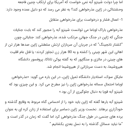
اما چرا دولت شینزو آبه نمی خواست که آمریکا برای ارتکاب چنین فاجعه
وحشتناکی در ژاپن عذرخواهی کند؟ به نظر می رسد که دو دلیل عمده وجود دارد:
1- اعمال فشار و درخواست برای عذرخواهی متقابل
عذرخواهی باراک اوباما می توانست شینزو آبه را مجبور کند که بابت جنایات
جنگی که ژاپن در جنگ جهانی مرتکب شده، عذرخواهی کند: جنایاتی چون
"کشتار نانجینگ" که در جریان آن سربازان ارتش سلطنتی ژاپن صدها هزار تن از
اهالی این شهر چینی را کشته و به 80 هزار زن تجاوز کردند؛ یا قتل عام اقلیت
های چینی در مالزی و سنگاپور که به گفته یوکی تاناکا، پروفسور دانشگاه
هیروشیما، به دست سربازانی از هیروشیما انجام شد.
مایکل سوک، استادیار دانشگاه تمپل ژاپن، در این باره می گوید: «عذرخواهی
اوباما احتمال مساله عذرخواهی ژاپن را نیز مطرح می کرد. و این چیزی بود که
شینزو آبه قویا به دنبال جلوگیری از آن بود.»
شینزو آبه بارها گفته که ژاپن باید خود را از احساس گناه مربوط به وقایع گذشته و
خودآزاری برهاند. نخست وزیر ژاپن دسامبر برای استفاده از زنان کره ای به عنوان
برده های جنسی در طول جنگ عذرخواهی کرد اما گفت که زمان در گذر است و
"ما نباید مسائل گذشته را به نسل بعدی بکشانیم."