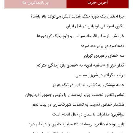
آخرین خبرها
پر بازدیدترین ها
چرا احتمال یک دوره جنگ شدید دیگر، می‌تواند بالا باشد؟
الگوی اسرائیلی اوکراین در قبال ایران
خوانشی از منظر اقتصاد سیاسی و ژئوپلیتیک کریدورها
«محاصره در برابر محاصره»
سه خطای راهبردی تهران
گذار خزر از «حاشیه امن» به «فضای بازدارندگی متراکم
ترامپ گرفتار در شن‌زار سیاسی
حمله موشکی به کشتی اماراتی در تنگه هرمز
تماس تلفنی نخست وزیر ارمنستان با رئیس جمهور آذربایجان
هشدار حماس نسبت به تشدید شهرک‌سازی در بیت‌ لحم
عراقچی: مذاکرات با عمان در حال انجام است
ژاپن بودجه دفاعی بی‌سابقه ۵۶ میلیارد دلاری را در نظر دارد