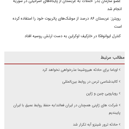
عضو سازمان بدر: حملات به عربستان از پایگاه‌های اسرائیلی در سوریه
انجام شد
رویترز: عربستان ۸۶ درصد از موشک‌های پاتریوت خود را استفاده کرده
است
کنترل ایوانوفکا در خارکیف اوکراین به دست ارتش روسیه افتاد
مطالب مرتبط
اوباما برای حادثه هیروشیما عذرخواهی نخواهد کرد
کالبدشناسی ترس در روابط بین‌المللی
رویارویی چین و ژاپن
شرکت های ژاپنی همچنان در ایران فعالند/به حفظ روابط عمیق با ایران
پایبندیم
حادثه ترور شینزو آبه تکرار شد