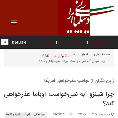
Toggle
vigation
صفحه نخست
درباره ما
عضویت
پیوند ها
ENGLISH
صفحه‌اصلی
اخبار
اخبار اصلی
تماس با ما
RSS
چرا شینزو آبه نمی‌خواست اوباما عذرخواهی کند؟
ژاپن نگران از عواقب عذرخواهی امریکا
چرا شینزو آبه نمی‌خواست اوباما عذرخواهی
کند؟
۰۸ خرداد ۱۳۹۵ | ۲۲:۳۰
کد : ۱۹۵۹۳۵۱
اخبار اصلی
آمریکا
آسیا و آفریقا