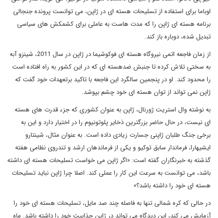
اوباما برای استفاده از تسلیحات هسته ای در ژاپن، می توانست پرونده جنجالی
برنامه هسته ای ژاپن را که مدت هاست به عاملی برای کشمکش های سیاسی
تبدیل شده، دوباره باز کند.
از زمان فاجعه اتمی نیروگاه هسته ای فوکوشیما در ژاپن در سال 2011، شینزو آبه
به سختی تلاش کرده تا جنبش ضدهسته ای که در این کشور به راه افتاده است
را محدود کند. او در پنجمین سالگرد این فاجعه با تاکید برتعهدات خود گفت که
ژاپن نمی تواند از توان هسته ای خود چشم بپوشد.
به نوشته وال استریت ژورنال، ژاپن به عنوان کشوری که جزء قدرت های هسته
ای نیست، در حال حاضر بزرگترین ذخایر پلوتونیوم را در اختیار دارد و این به
برخی جنگ طلبان ژاپنی جسارت زیادی داده است. به عنوان مثال، شینتارو
ایشیهارا، فرماندار سابق توکیو و یکی از فرماندهان ارشد و تندروی نظامی هفته
گذشته به خبرنگاران گفته است: «اگر ژاپن می خواست تسلیحات هسته ای داشته
باشد، می توانست به سرعت این کار را عملی کند. اصلا چرا ژاپن نباید تسلیحات
هسته ای خود را داشته باشد؟»
در حالی که کره شمالی تنها به فاصله چند صد مایل، تسلیحات هسته ای خود را
آزمایش می کند، این دیدگاه می تواند در ژاپن جذابیت خود را داشته باشد. ماه