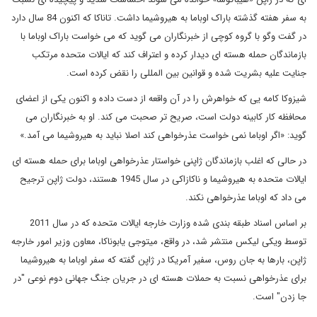
به سفر هفته گذشته باراک اوباما به هیروشیما داشت. تاناکا که اکنون 84 سال دارد
در گفت وگو با گروه کوچی از خبرنگاران می گوید که می خواست باراک اوباما با
بازماندگان حمله هسته ای دیدار کرده و اعتراف کند که ایالات متحده مرتکب
جنایت علیه بشریت شده و قوانین بین المللی را نقض کرده است.
شیزوکا کامه یی که خواهرش را در آن واقعه از دست داده و اکنون یکی از اعضای
محافظه کار کابینه دولت است، صریح تر صحبت می کند. او به خبرنگاران می
گوید: «اگر اوباما نمی خواست عذرخواهی کند اصلا نباید به هیروشیما می آمد.»
در حالی که اغلب بازماندگان ژاپنی خواستار عذرخواهی اوباما برای حمله هسته ای
ایالات متحده به هیروشیما و ناکازاکی در سال 1945 هستند، دولت ژاپن ترجیح
می داد که اوباما عذرخواهی نکند.
بر اساس اسناد طبقه بندی شده وزارت خارجه ایالات متحده که در سال 2011
توسط ویکی لیکس منتشر شد، در واقع، میتوجی یابوناکا، معاون وزیر امور خارجه
ژاپن، بارها به جان روس، سفیر آمریکا در ژاپن گفته که سفر اوباما به هیروشیما
برای عذرخواهی نسبت به حملات هسته ای در جریان جنگ جهانی دوم نوعی "در
جا زدن" است.