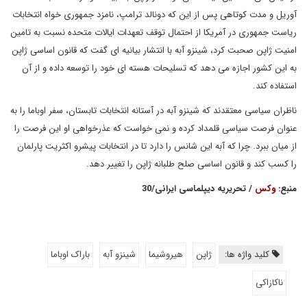
آوریل و مدت کوتاهی پس از این که دونالد ترامپ، نامزد جمهوری خواه انتخابات
ریاست جمهوری در آمریکا از احتمال توقف تعهدات ایالات متحده نسبت به تامین
امنیت ژاپن صحبت کرد، شینزو آبه با انتشار بیانیه ای گفت که قانون اساسی ژاپن
به این کشور اجازه می دهد که تسلیحات هسته ای خود را توسعه داده و از آن
استفاده کند.
ناظران سیاسی معتقدند که شینزو آبه در آستانه انتخابات تابستان، سفر اوباما را به
عنوان فرصت سیاسی قلمداد کرده و نمی خواست که عذرخواهی او این فرصت را
از میان ببرد. چرا که آبه این شانس را دارد تا در انتخابات پیشرو اکثریت پارلمان
را کسب کند و قانون اساسی صلح طلبانه ژاپن را تغییر دهد.
منبع:
وکس
/ تحریریه دیپلماسی ایرانی/30
کلید واژه ها:
ژاپن
هیروشیما
شینزو آبه
باراک اوباما
ناکازاکی