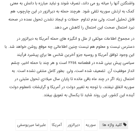
واشنگتن آنها را میانه رو می داند، تصرف شوند و نباید مبارزه با داعش به معنی
کمک به ارتش سوریه تلقی شود. هرچند حمله به دیرالزور در این چارچوب هم
قابل تحلیل است، ولی عدم تداوم حملات و ایجاد نشدن تحول عمده در صحنه
نبرد احتمال صحت این احتمال را کاهش می دهد.
در مجموع اطلاعات موثقی از علل و انگیزه های حمله آمریکا به دیرالزور در
دسترس نیست و معلوم هم نیست چنین اطلاعاتی چه موقع روشن خواهد شد. با
این وجود توافق آمریکا و روسیه جزو آخرین شانس ها برای پیشبرد فرآیند
سیاسی پیش بینی شده در قطعنامه ٢٢٥٤ است و هر چند با حمله اخیر، چشم
انداز موفقیت آن تضعیف شده است، ولی بطور کامل منتفی نشده است. به
احتمال زیاد اگر در چند ماه باقی مانده تا پایان سال میلادی تحول مثبتی در
سوریه اتفاق نیفتند، با توجه به تغییر دولت در آمریکا و گرایشات نامعلوم دولت
آینده این کشور، این روند شاید تا یکسال به تعویق بیفتد.
کلید واژه ها:
سوریه
دیرالزور
آمریکا
علیرضا میریوسفی