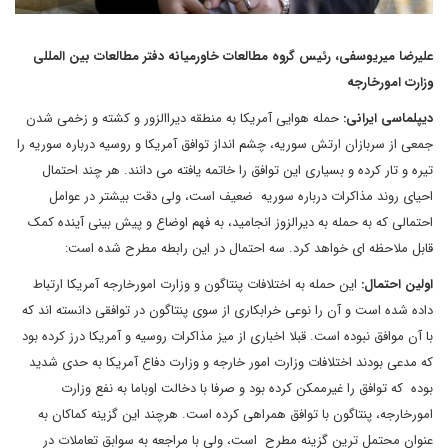
علیرضا میریوسفی، رئیس گروه مطالعات خاورمیانه دفتر مطالعات بین المللی
وزارت امورخارجه
دیپلماسی ایرانی:
حمله هوایی آمریکا به منطقه دیراالزور و کشته و زخمی شدن
جمعی از سربازان ارتش سوریه، چشم انداز توافق آمریکا و روسیه درباره سوریه را
تیره و تار کرده و بسیاری این توافق را خاتمه یافته می دانند. هر چند احتمال
احیای روند مذاکرات درباره سوریه ضعیف است، ولی دقت بیشتر در عوامل
احتمالی که به حمله به دیرالزوز انجامید، به فهم اوضاع و پیش بینی آینده کمک
قابل ملاحظه ای خواهد کرد. سه احتمال در این رابطه مطرح شده است
:
اولین احتمال:
این حمله به اختلافات پنتاگون و وزارت امورخارجه آمریکا ارتباط
داده شده است و آن را نوعی خرابکاری از سوی پنتاگون در توافقی دانسته اند که
با آن موافق نبوده است. قبلا اخباری از میز مذاکرات روسیه و آمریکا درز کرده بود
که مدعی بودند اختلافات وزارت امور خارجه و وزارت دفاع آمریکا به حدی شدید
بوده که توافق را غیرممکن کرده بود و صرفا با دخالت اوباما به نفع وزارت
امورخارجه، پنتاگون با توافق همراهی کرده است. هرچند این گزینه کماکان به
عنوان محتمل ترین گزینه مطرح است، ولی با مراجعه به سوابق تعاملات در