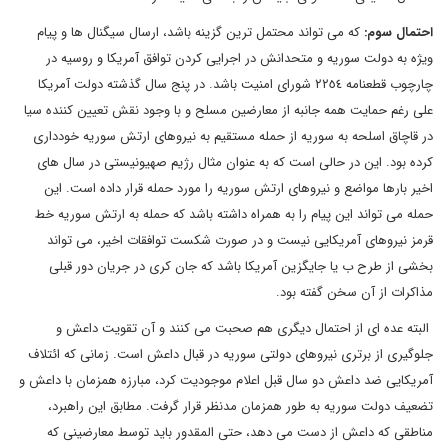
احتمال سوم:
که می تواند محتمل ترین گزینه باشد، ارسال سیگنال ها و پیام
ویژه به دولت سوریه و متحدانش در اجرایی کردن توافق آمریکا و روسیه در
چارچوب قطعنامه ٢٢٥٤ شورای امنیت باشد. در پنج سال گذشته دولت آمریکا
علی رغم حمایت همه جانبه از معارضین مسلح و با وجود نقش تعیین کننده سیا
در قاچاق اسلحه به سوریه از حمله مستقیم به نیروهای ارتش سوریه خودداری
کرده بود. این در حالی است که به عنوان مثال رژیم صهیونیستی در سال های
اخیر بارها مواضع و نیروهای ارتش سوریه را مورد حمله قرار داده است. این
حمله می تواند این پیام را به همراه داشته باشد که حمله به ارتش سوریه خط
قرمز نیروهای آمریکایی نیست و در صورت شکست توافقات اخیر، می تواند
بخشی از طرح ب یا جایگزین آمریکا باشد که جان کری در جریان دور قبلی
مذاکرات از آن سخن گفته بود.
البته عده ای از احتمال دیگری هم صحبت می کنند و آن تقویت داعش و
جلوگیری از برتری نیروهای دولتی سوریه در قبال داعش است. زمانی که ائتلاف
آمریکایی ضد داعش دو سال قبل اعلام موجودیت کرد، مبارزه همزمان با داعش و
تضعیف دولت سوریه به طور همزمان مدنظر قرار گرفت. مطابق این راهبرد،
مناطقی که داعش از دست می دهد، حتی المقدور باید توسط معارضینی که