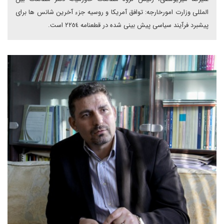
المللی وزارت امورخارجه: توافق آمریکا و روسیه جزء آخرین شانس ها برای
پیشبرد فرآیند سیاسی پیش بینی شده در قطعنامه ٢٢٥٤ است.