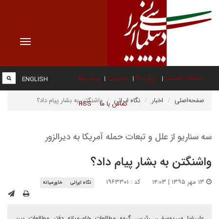
Toggle
vigation
صفحه نخست
درباره ما
عضویت
پیوند ها
ENGLISH
صفحه‌اصلی
اخبار
نگاه ایرانی
واشنگتن به بشار پیام داد؟
تماس با ما
RSS
سه سناریو از علل و تبعات حمله آمریکا به دیرالزور
واشنگتن به بشار پیام داد؟
۱۳ مهر ۱۳۹۵ | ۱۴:۰۳
کد : ۱۹۶۳۳۰۱
نگاه ایرانی
خاورمیانه
‎علیرضا میریوسفی، رئیس گروه مطالعات خاورمیانه دفتر مطالعات بین