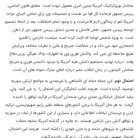
ساختار بوروکراتیک آمریکا چنین امری معمول نبوده است. مطابق قانون اساسی،
رییس جمهور فرمانده کل قوا نیز هست و تصمیمات وی برای تمامی اجرای دولت
آمریکا اعم از پنتاگون لازم الاجراست و با وجود تمام اختلافات، بعد از اتخاذ تصمیم
توسط رییس جمهور، نقض فاحش و عمدی دستور رییس جمهور دور از ذهن
است. به ویژه شخص اوباما که ثابت کرده است سیاست خارجی را قلمرو
انحصاری خود می داند و در مخالفت صریح و علنی با نظرات مخالف وزرایش
هیچ ملاحظه ای نمی کند. واکنش فوری وی به اظهارات چاک هیگل، وزیر دفاع
وقت درباره تهدید مستقیم داعش علیه آمریکا یا مردود دانستن فوری و صریح
سخنان کلینتون در زمان انقلاب مصر درباره ابقای مبارک نمونه های آن است .
احتمال دوم
: این حمله حمله ای اشتباهی یا غیرعمدی به مواضع ارتش سوریه
توصیف گردیده است. هرچند اغلب تحلیگران این احتمال را رد می کنند، ولی
نباید احتمال خرابکاری عمدی برخی متحدان آمریکا در فرآیند توافق را نادیده
گرفت. به هر حال آمریکا با برخی کشورهای منطقه نظیر رژیم صهیونیستی، ترکیه،
اردن و عربستان تبادلات اطلاعاتی دارد و بسیاری از این کشورها از ثبات در سوریه
و توافق آتش بس ناراضی هستند. به علاوه در گذشته آمریکا سابقه حملات
اشتباهی به نیروهای متحد و یا حتی خودی را داشته است. هرچند این احتمال،
احتمال ضعیفی است، ولی نباید آن را به کلی نادیده گرفت.