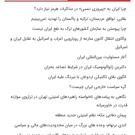
چرا ایران به «پیروزی نسبی» در مذاکرات هرمز نیاز دارد؟
بقایی: توافق عربستان، ترکیه و پاکستان را تهدید نمی‌بینیم
چرا پیوستن به سازمان کشورهای ترک به نفع ایران نیست
واکاوی انتقال کانون منازعه از رویارویی اعراب و اسرائیل به تقابل ایران و
اسرائیل
آغاز مسئولیت بین‌المللی ایران
دکترین ژئواکونومیک ایران در شرایط تصاعد بحران
الگوی بقای تاکتیکی اردوغان با نیرنگ علیه ایران
گره سیاست خارجی ایران چیست؟
نگاهی به پیامدهای ناخواسته راهبردهای امنیتی تهران در ترازوی موازنه
قدرت در خاورمیانه
پیمان دفاعی مکه؛ نظم امنیتی جدید منطقه
اندی برنهام؛ وعده های بزرگ در میان محدودیت‌های مالی و سیاسی
حضور هر قدرت خارجی تنها به حوزه‌های اقتصادی محدود نمی‌ماند