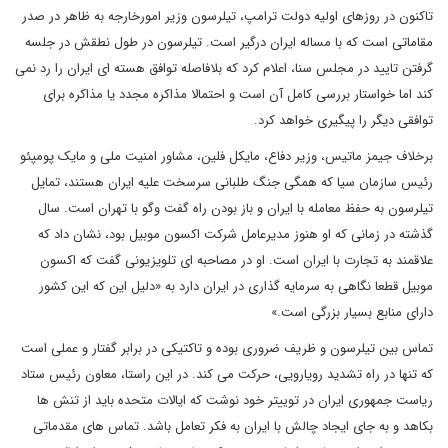
تاکنون در روزهای اولیه دولت ترامپ، تیلرسون وزیر امورخارجه به ظاهر در صدر
مقاماتی است که با مساله ایران درگیر است. تیلرسون در طول نطقش در جلسه
گرفتن تایید در مجلس سنا، اعلام کرد که بلافاصله توافق هسته ای ایران را رد نمی
کند اما خواستار بررسی کامل آن است و احتمالا مذاکره مجدد یا مذاکره برای
توافقی دیگر را پیگیری خواهد کرد
.
برخلاف جیمز ماتیس، وزیر دفاع، مایکل فلین، مشاور امنیت ملی و مایک پومپئو
رئیس سازمان سیا که همگی جنگ طلبانی سرسخت علیه ایران هستند، تمایل
تیلرسون به حفظ معامله با ایران و باز بودن راه گفت وگو با تهران است. سال
گذشته در زمانی که او هنوز مدیرعامل شرکت اکسون موبیل بود، نشان داد که
علاقمند به تجارت با ایران است. او در مصاحبه ای تلویزیونی گفت که اکسون
موبیل قطعا نگاهی به سرمایه گذاری در ایران دارد به «دلیل این که این کشور
دارای منابع بسیار بزرگی است
.
»
تماس بین تیلرسون و ظریف ضروری بوده و تاکتیکی در برابر گفتار و عملی است
که تنها در راه تشدید رویارویی، حرکت می کند. در این راستا، معاون رئیس ستاد
ریاست جمهوری ایران در توییتر خود نوشت که ایالات متحده باید از تنش ها
بکاهد و به جای ایجاد چالش با ایران به فکر تعامل باشد
.
تماس های مقدماتی