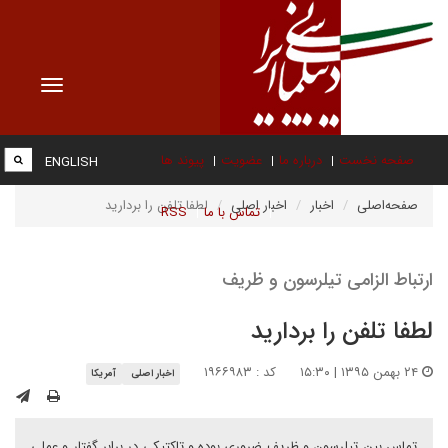
Toggle
vigation
صفحه نخست
درباره ما
عضویت
پیوند ها
ENGLISH
صفحه‌اصلی
اخبار
اخبار اصلی
لطفا تلفن را بردارید
تماس با ما
RSS
ارتباط الزامی تیلرسون و ظریف
لطفا تلفن را بردارید
۲۴ بهمن ۱۳۹۵ | ۱۵:۳۰
کد : ۱۹۶۶۹۸۳
اخبار اصلی
آمریکا
تماس بین تیلرسون و ظریف ضروری بوده و تاکتیکی در برابر گفتار و عملی