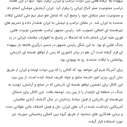
بیهوده بالا گرفته فعلی بین دولت ترامپ و ایران، برقرار شود. تنها در این هفته،
ترامپ ممنوعیت سفر اتباع ایرانی را برقرار کرد. ایران آزمایش موشکی انجام داد
و ممنوعیت سفر متقابل خود را وضع کرد که شامل لغو سفر تیم ملی کشتی ایالات
متحده به ایران شد. در مقابل ترامپ و تیمش به ایران هشدار داده و تحریم های
غیرهسته ای اضافی تصویب شد. رئیس جمهور ترامپ همچنین توییت هایی
فوری علیه ایران انجام داده که احتمالا در پاسخ به اظهارات مقامات ایرانی در رد
جنگ طلبی او بود. به این شکل رئیس جمهور در مسیر درگیری فاجعه بار بیهوده
ای قرار گرفته است آن هم در برابر کشوری که پس از توافق هسته ای تاریخی
روابطش با ایالات متحده، رو به بهبودی بود
.
برای آمریکا شرم آور خواهد بود که کانالی را که بین دولت اوباما و ایران از طریق
جان کری، وزیر امور خارجه سابق و جواد ظریف ایجاد شده است، از بین ببرد.
این کانال برای تضمین توافق هسته ای تاریخی که در صلح و آرامش، تهدید به
جنگ در منطقه ای ناپایدار را از بین برد، توسعه یافت. این کانال برای مسائل
غیرهسته ای باارزشی از قبیل مبادله زندانیان در سال گذشته، آزادی نظامیان
آمریکایی بازداشت شده در آب های ایران، حل و فصل اختلاف مالی طولانی مدت
و برخی همکاری های محدود از طریق گروه بین المللی پشتیبانی سوریه، نیز
مورد استفاده قرار گرفت
.