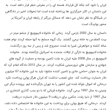
ایران را نابود کند بلکه کل قرارداد هسته ای را در معرض خطر قرار داهد است. به
این داستان در اکثر خبرگزاری ها پرداخته شده است اما تحولات اخیر در دادگاهی
در شیکاگو به نظر نشان می دهد که مسائل بزرگتر از رابطه ایران و آمریکا بر
محور بوئینگ است.
داستان به سال 2003 بازمی گردد. زمانی که خانواده لایبوویچ از جشم میتز در
بیت المقدس به خانه برمی گشتند. یک گروه مسلح به آنها حمله کردند نوام هفت
ساله کشته و خواهرش شیرا به شدت مجروح شد و پس از سه روز درگذشت.
خانواده لایبوویچ به تازگی از ایالات متحده به اسرائیل بازگشته بودند. خانواده
لایبوویچ در سال 2008 علیه ایران به علت تامین بودجه و حمایت از گروه های
جهادی و سازمان های ترورسیتی شکایت کردند. در سال 2012 دادگاه اعلام کرد که
ایران به عنوان «حامی مادی و تامین کننده منابع» باید به این خانواده 67 میلیون
دلار خسارت پرداخت کند. جای تعجب نداشت که ایران هرگز پولی پرداخت نکرد.
درحالی که اموال بلوکه شده این کشور را به تهران بازگردانده ایم. پرونده دیگر این
چنینی به سال 1997 برمی گردد. خانواده قربانی که با دو بمب گذاری انتحاری در
سال 1997 از دنیا رفت، حکمی برای دریافت 9 میلیون دلار خسارت دریافت
کردند. درحالی که هیچ پولی برای پرداخت به این خانواده ها اختصاص داده نشد،
شارات هادین، بنیانگذار موسسه نیستانا دارشان با ایده شکایت از بوئینگ وارد