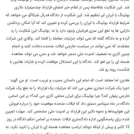
شد. این شکایت بلافاصله پس از اعلام خبر امضای قرارداد چندمیلیارد دلاری
بوئینگ با ایران ایر تنظیم شد. این شکایت از دادگاه فدرال شیکاگو می خواهد که
شرایط قرارداد بوئینگ با ایران را بررسی کرده و تعیین کند که آیا امکان برداشتن
دارایی ها به نفع این سری قربانیان وجود دارد یا نه. بوئینگ این شکایت را رد
کرده و به دادگاه گفته که نمی تواند جزئیات معامله را افشا کند. وکلای این شرکت
معتقدند که نمی توانند در سیاست خارجی ایالات متحده دخالت کنند و انجام
چنین کاری به تضعیف امنیت ملی منجر خواهد شد و حتی می تواند معاهده
هسته ای را نیز لغو کند. دادگاه با این استدلال موافقت کرده و شارات هادین با
شکست روبه رو شد.
هادین اما معتقد است که تمام این داستان عجیب و غریب است. او می گوید:
«چرا یک شرکت تجاری سعی می کند که جزئیات یک قرارداد را به نفع یک شرکت
خارجی پنهان کند؟ چرا بوئینگ برای ایران مخفی کاری می کند؟» بر این اساس
دادگاه در ماه سپتامبر دستور داد که ایالات متحده موقعیت خود را درباره فروش
این هواپیماها و نحوه تاثیر این قرارداد بر امنیت ملی مشخص کند. مهلت تعیین
شده برای پاسخگویی اداره دادگستری ایالات متحده بر اساس حکم دادگاه در روز
12 اکتبر و پیش از اینکه دونالد ترامپ معاهده هسته ای با ایران را تایید نکرد، به