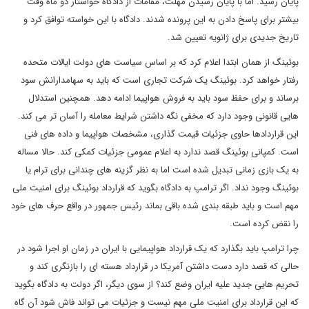
پایان رسید. اما با پایان رسیدن مهلت، مقامات از دادگاه خواستار دو ماه وقت
بیشتر برای پاسخ دادن به این پرونده شدند. دادگاه با این خواسته توافق کرد و
تاریخ جدیدی برای ژانویه تعیین شد.
بوئینگ از همان ابتدا اعلام کرد که بر اساس سیاست های دولت ایالات متحده
رفتار خواهد کرد. بوئینگ یک شرکت تجاری است که باید به سهامدارانش سود
برساند و برای حفظ سود باید به فروش هواپیما ادامه دهد. همچنین استدلال
هایی قانونی وجود دارد که مخفی نگه داشتن شرایط معامله را آسان تر می کند.
این قراردادها حاوی جزئیات قیمت گذاری، مشخصات هواپیما و داده های فنی
است. کمپانی بوئینگ قصد ندارد به اعلام عمومی جزئیات کمکی کند. حالا مساله
به یک بازی زمانی تبدیل شده است اما به نظر گزینه های چندانی برای ترام یا
بوئینگ وجود نداد. اگر ترامپ به دادگاه بگوید که قرارداد بوئینگ برای امنیت ملی
مهم است و باید طبقه بندی شده باقی بماند رئیس جمهور در واقع حرف های خود
را نقض کرده است.
چرا ترامپ باید بگذارد که یک قرارداد هواپیمایی با ایران در زمان او اجرا شود در
حالی که قصد دارد دست داشتن آمریکا در قرارداد هسته ای را بازنگری کند و
تحریم هایی جدید علیه ایران وضع کند؟ از سوی دیگر، اگر دولت به دادگاه بگوید
که این قرارداد برای امنیت ملی مهم نیست و جزئیات می تواند فاش شود آن گاه