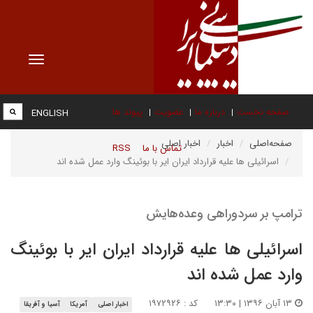
Toggle
vigation
صفحه نخست
درباره ما
عضویت
پیوند ها
ENGLISH
صفحه‌اصلی
اخبار
اخبار اصلی
تماس با ما
RSS
اسرائیلی ها علیه قرارداد ایران ایر با بوئینگ وارد عمل شده اند
ترامپ بر سردوراهی وعده‌هایش
اسرائیلی ها علیه قرارداد ایران ایر با بوئینگ
وارد عمل شده اند
۱۳ آبان ۱۳۹۶ | ۱۳:۳۰
کد : ۱۹۷۲۹۲۶
اخبار اصلی
آمریکا
آسیا و آفریقا