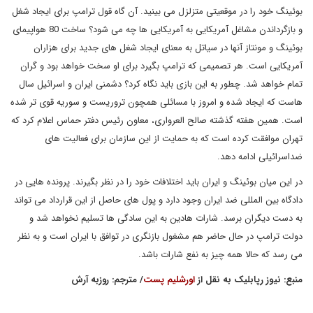
بوئینگ خود را در موقعیتی متزلزل می بینید. آن گاه قول ترامپ برای ایجاد شغل
و بازگرداندن مشاغل آمریکایی به آمریکایی ها چه می شود؟ ساخت 80 هواپیمای
بوئینگ و مونتاز آنها در سیاتل به معنای ایجاد شغل های جدید برای هزاران
آمریکایی است. هر تصمیمی که ترامپ بگیرد برای او سخت خواهد بود و گران
تمام خواهد شد. چطور به این بازی باید نگاه کرد؟ دشمنی ایران و اسرائیل سال
هاست که ایجاد شده و امروز با مسائلی همچون تروریست و سوریه قوی تر شده
است. همین هفته گذشته صالح العرواری، معاون رئیس دفتر حماس اعلام کرد که
تهران موافقت کرده است که به حمایت از این سازمان برای فعالیت های
ضداسرائیلی ادامه دهد.
در این میان بوئینگ و ایران باید اختلافات خود را در نظر بگیرند. پرونده هایی در
دادگاه بین المللی ضد ایران وجود دارد و پول های حاصل از این قرارداد می تواند
به دست دیگران برسد. شارات هادین به این سادگی ها تسلیم نخواهد شد و
دولت ترامپ در حال حاضر هم مشغول بازنگری در توافق با ایران است و به نظر
می رسد که حالا همه چیز به نفع شارات باشد.
منبع: نیوز رپابلیک به نقل از
اورشلیم پست
/ مترجم: روزبه آرش