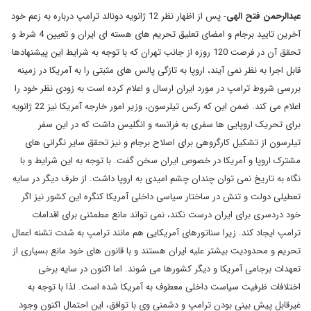
عبدالرحمن فتح الهی
- پس از اظهار نظر 12 ژانویه دونالد ترامپ درباره به زعم خود
آخرین تایید برجام و امضای تعلیق تحریم های هسته ای ایران و تعیین 4 شرط و
تحقق آن در فرصت 120 روزه از جانب تهران که با توجه به شرایط این پیشنهادها
قابل اجرا به نظر نمی آیند، اروپا به تازگی پالس های مثبتی را به آمریکا در زمینه
بررسی شروط ترامپ در مورد ایران ارسال و اعلام کرده است به زودی نظر خود را
اعلام می کند. ضمن این که رکس تیلرسون، وزیر امور خارجه آمریکا نیز 22 ژانویه
برای تحریک اروپایی ها سفری به فرانسه و انگلیس داشت که در این سفر
تیلرسون از تشکیل کارگروهی برای اصلاح برجام و نیز تحقق سایر نگرانی های
مشترک اروپا و آمریکا در خصوص ایران سخن گفت. با توجه به این شرایط و با
نگاه به تاریخ نمی توان چندان چشم امیدی به اروپا داشت
.
از طرف دیگر در سایه
تعطیلی دولت و تنش در ساختار سیاسی داخلی آمریکا کنگره این کشور نیز اگر
خود دردسری برای ایران درست نکند، نمی تواند مانع مطمئنی برای اقدامات
ترامپ ایجاد کند. زیرا سناتورهای آمریکایی هم مانند ترامپ به شدت تشنه اعمال
تحریم و محدودیت بیشتر علیه ایران هستند و با قانون های خود مانع بسیاری از
تعهدات برجامی آمریکا و دیگر کشورها می شوند
.
اما اکنون در سایه برخی
اختلافات ظرفیت سیاست داخلی معطوف به آمریکا شده است. لذا با توجه به
غیرقابل پیش بینی بودن ترامپ و دشمنی وی با توافق، این احتمال اکنون وجود