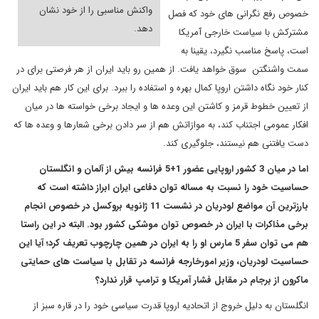
واکنش مناسبی را از خود نشان
خصوص رفع نگرانی های خود که فصل
دهد.
مشترکش با سیاست خارجی آمریکا
است، پاسخ مناسب نگیرد، یقینا به
سمت واشنگتن سوق خواهد یافت. از همین رو باید ایران از هر فرصتی برای در
کنار خود نگاه داشتن اروپا کمال بهره و استفاده را ببرد. برای این کار هم باید ایران
از تعیین خطوط قرمز و کاشتن این وعده ها و ایجاد برخی خواسته ها در میان
افکار عمومی اجتناب کند، به موازاتش هم از سر دادن برخی شعارها و وعده ها که
دست یافتنی هم نیستند، جلوگیری کند.
اما در میان 3 کشور اروپایی عضور 1+5 فرانسه بیش از آلمان و انگلستان
حساسیت خود را نسبت به مساله توان دفاعی ایران ابراز داشته است که
بارزترین آن مواضع لودریان در نشست 11 ژانویه بروکسل در خصوص انجام
برخی مذاکرات با ایران در خصوص توان موشکی کشور بود. البته در این راستا
هم می توان سفر 5 مارس او را به ایران در همین چارچوب تعریف کرد؛ آیا این
حساسیت لودریان، وزیر امورخارجه فرانسه در تقابل با سیاست های حمایتی
ماکرون از برجام در مقابل فشار آمریکا و ترامپ قرار ندارد؟
انگلستان به دلیل خروج از اتحادیه اروپا قدرت سیاسی خود را در قاره سبز از