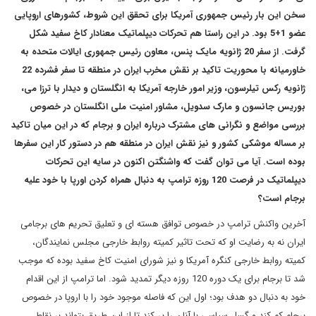
سخن این بار رئیس جمهوری آمریکا برای تحقق این شروط، کشورهای اروپایی
عضو 1+5 بود. در این راستا هم تحرکات دیپلماتیک معنادار کاخ سفید شکل
گرفت. از سفر 20 ژانویه مایک پنس، معاون رئیس جمهوری ایالات متحده به
خاورمیانه با محوریت تاکید بر نقش مخرب ایران در منطقه تا سفر فشرده 22
ژانویه رکس تیلرسون، وزیر امور خارجه آمریکا به انگلستان و دیدار با ترزا می،
بوریس جانسون و مارک سدویل، مشاور امنیت ملی انگلستان در خصوص
بررسی مواضع و نگرانی های مشترک درباره ایران و برجام که در این میان تاکید
بر مساله موشکی کشور و نیز نقش ایران در منطقه هم در دستور کار این سفرها
بوده است. آیا می توان گفت که واشنگتن اکنون در سایه این تحرکات
دیپلماتیک در فرصت 120 روزه ترامپ به دنبال همراه کردن اورپا با خود علیه
برجام است؟
آخرین واکنش ترامپ در خصوص توافق هسته ای و تعلیق تحریم های برجامی
ایران نه به رضایت او که تحت تاثیر کمیته روابط خارجی مجلس نمایندگان،
کمیته روابط خارجی کنگره آمریکا و نیز شورای امنیت کاخ سفید بوده که موجب
شد تا برجام برای یک دوره 120 روزه دیگر تمدید شود. اما ترامپ از این اقدام
خود به دنبال دو هدف بود؛ اول این که فاصله موجود خود را با اروپا در خصوص
برجام کم کند و گسل سیاسی با آنان را پر کند تا از این طریق بتواند بر نقاط