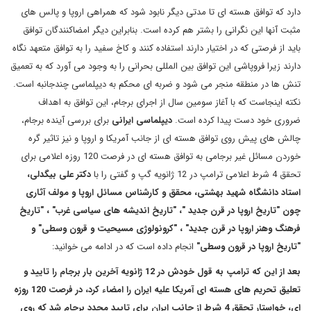
دارد که توافق هسته ای تا مدتی دیگر نابود شود که همراهی اروپا و پالس های
مثبت آنها این نگرانی را بشتر هم کرده است. بنابراین دیگر امضاکنندگان توافق
باید از فرصتی که در اختیار دارند استفاده کنند و کاخ سفید را به توافق متعهد نگاه
دارند زیرا فروپاشی این توافق بین المللی بحرانی را به وجود می آورد که به تعمیق
تنش ها در منطقه منجر می شود و ضربه ای محکم به دیپلماسی چندجانبه است.
نکته اینجاست که با آغاز سومین سال از اجرای برجام، این توافق به اهداف
ضروری خود دست پیدا کرده است.
دیپلماسی
ایرانی
برای بررسی آینده برجام،
چالش های پیش روی توافق هسته ای از جانب آمریکا و اروپا و نیز تاثیر گره
خوردن مسائل غیر برجامی به توافق هسته ای در فرصت 120 روزه اعلامی برای
تحقق 4 شرط اعلامی ترامپ در 12 ژانویه گپ و گفتی را با
دکتر علی بیگدلی،
استاد دانشگاه شهید بهشتی، محقق و کارشناس مسائل اروپا و مولف آثاری
چون "تاریخ اروپا در قرن جدید
"
،
"
تاریخ اندیشه های سیاسی غرب
"
،
"
تاریخ
فرهنگ وهنر اروپا در قرن جدید" ، "کرونولوژی مسیحیت و قرون وسطی" و
"تاریخ اروپا در قرون وسطی"
انجام داده است که در ادامه می خوانید
:
بعد از این که ترامپ به قول خودش در 12 ژانویه آخرین بار برجام را تایید و
تعلیق تحریم های هسته ای آمریکا علیه ایران را امضاء کرد، در فرصت 120 روزه
ای، خواستار تحقق 4 شرط از جانب ایران برای تایید مجدد برجام شد که روی