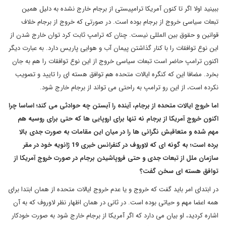
ببینید اولا اگر تا کنون آمریکا ترامپیستی از برجام خارج نشده به دلیل همین
تبعات سیاسی خروج از برجام بوده است. در صورتی که خروج از برجام خلاف
قوانین و حقوق بین المللی نیست. چنان که ترامپ ثابت کرد توان خارج شدن از
این نوع توافقات را با کنار گذاشتن پیمان آب و هوایی پاریس دارد. به عبارت دیگر
اکنون ترامپ حاضر است تبعات سیاسی خروج از این نوع توافقات را هم به جان
بخرد. مضافا این که کنگره ایالات متحده هم توافق هسته ای را تایید و تصویب
نکرده است، از این رو ترامپ به راحتی می تواند از برجام خارج شود.
اما خروج ایالات متحده از برجام، آینده را آبستن چه حوادثی می کند؛ اساسا چرا
اکنون خروج آمریکا از برجام نه تنها برای اروپایی ها که حتی برای روسیه هم
مهم شده و متعاقبش نگرانی ها را در میان این مقامات به صورت جدی بالا
برده است؛ به گونه ای که لاوروف در کنفرانس خبری 19 ژانویه خود در مقر
سازمان ملل از تبعات جدی و حتی فروپاشیدن برجام در صورت خروج آمریکا از
توافق هسته ای سخن گفت؟
در ابتدای امر باید گفت که خروج و یا عدم خروج ایالات متحده از همان ابتدا برای
همه اعضا مهم و حیاتی بوده است. در ثانی در همان اظهار نظر لاوروف که به آن
اشاره کردید، او بیان می دارد که اگر آمریکا از برجام خارج شود به صورت خودکار