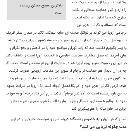
اولا این که اروپا از برجام حمایت خود
بالاترین سطح ممکن رسانده
را دارد و این حمایت منافاتی با نکات
است.
مطرح شده ما ندارد. اما نکته اینجا
است که مساله و نگرانی های غیر
برجامی اروپا می تواند بر توافق هسته ای سایه بیفکند. ثانیا در همان سفر ظریف
به بروکسل و در جریان دیدار با وزرای امور خارجه سه کشور اروپایی پیشنهاد شد
یا بهتر بگوییم تکلیف شد که باید تهران مواضع خود را در کاهش و رفع نگرانی
های آمریکا که فصل مشترک سیاست خارجی با اتحادیه اروپا است را داشته باشد.
در غیر این صورت تغییر رویه اروپا هم در حمایت از برجام محتمل است. ضمنا اگر
چه در آن دیدار هم حمایت از برجام از سوی این مقامات اروپایی صورت گرفت،
اما اکنون سران اروپا به این نتیجه رسیده اند که باید میان حمایت از برجام و بر
طرف کردن نگرانی های خود و آمریکا تعادل ایجاد کنند. لذا اروپا در شرایط جدید
به این باور رسیده است که "در کنار برجام"، تاکید دارم "در کنار برجام" و به موزات
تعهد به توافق هسته ای، مسائلی چون توان دفاعی کشور، حقوق بشر و نقش
ایران در خاورمیانه را هم پیگیری کند.
اما واکنش ایران به خصوص دستگاه دیپلماسی و سیاست خارجی را در این
مدت چگونه ارزیابی می کنید؟