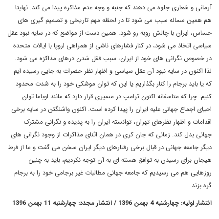
آرمانی و شعاری جلوه می دهند که جنبه و وجه عدم مذاکره پیدا می کند. نهایتا
هم همین مساله سبب می شود تا در لحظه مهم تاریخی و تصمیم گیری های
حساس، ایران با چالش روبه رو شود. همین دست از مواضع که در سایه نبود عقل
سیاسی اتخاذ می شود، در کنار فشارهای ناشی از همراهی اروپا با ایالات متحده
در خصوص نگرانی های خود از ایران، سبب فقل شدن درهای مذاکزه می شود.
لذا اکنون در سایه نبود آن عقل سیاسی و اظهار نظر حضرات به جایی رسیده ایم
که یا باید برجام را کنار بگذاریم یا این که توان موشکی خود را به شدت محدود
کنیم. چرا که متاسفانه اکنون ترامپ در مسیری قرار دارد که مانند اوباما توان
احیای اجماع جهانی علیه ایران را پیدا کرده است. اکنون واشنگتن در سایه برخی
اقدامات و اظهار نظرهای تهران، توانسته ایران را به پدیده و نگرانی مشترک
جهانی بدل کند. زمانی که جان کری در همان اثنای مذاکرات از وجود نگرانی های
دیگر جامعه جهانی در قبال برخی رفتارهای دیگر ایران سخن می گفت و ما از فرط
هیجان برای رسیدن به توافق هسته ای به آن توجه نکردیم، باید به چنین
روزهایی هم می رسیدیم که جامعه جهانی مطالبات غیر برجامی خود را به برجام
گره بزند.
انتشار اولیه: چهارشنبه 4 بهمن 1396 / انتشار مجدد: چهارشنبه 11 بهمن 1396