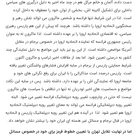
دست داده، آلمان و خانم مرکل هم در چند ماه اخیر به دلیل درگیری های سیاسی
داخلی برای تشکیل کابینه اش، بخشی از توان خود را معطوف به داخل کرده
است. لذا در این شرایط تنها فرانسه و شخص ماکرون می تواند نقش رهبر و
سخنگویی اتحادیه اروپا را داشته باشد. هرچند که پیش از این هم پاریس رهبری
سیاسی، نه اقتصادی اتحادیه اروپا را بر عهده داشته است. لذا ماکرون نه به عنوان
رئیس جمهوری فرانسه که نماینده اتحادیه اروپا در خصوص برجام در مقابل
آمریکا مواضعی داشته است. از این رو نیز باید این مواضع به دلیل نمایندگی چند
کشور به درستی تعیین شود. اما بعد از ملاقات اخیر ترامپ و ماکرون اکنون
شرایط حمایتی پاریس از برجام در سایه افزایش فشارهای واشنگتن تغییر یافته
است. پاریس درصدد است مذاکراتی را با ایران برای رفع نگرانی های خود و
جامعه اروپا که نمایندگی اش را بر عهده دارد، داشته باشد. پس در سایه این نکات
مواضع و حساسیت های اخیر لودریان نه تنها در تناقض با سیاست های ماکرون
نیست که حتی در چارچوب تغییر رویه دیپلماتیک فرانسه تعبیر می شود. البته
تغییر رویه دیپلماتیکی فرانسه می تواند به معنای تغییر رویه دیپلمتیک اتحادیه
اروپا هم تعبیر شود. لذا در آینده هم این تغییر رویه دیپلماتیک پاریس و اتحادیه
اروپا در قبال برجام و مسائل غیر هسته ای ایران خود را بیشتر نشان خواهد داد.
اما در نهایت تقابل تهران با تعیین خطوط قرمز برای خود در خصوص مسائل