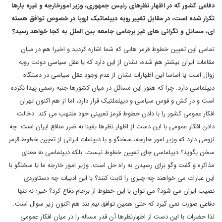
دفاعی کشور که در اظهار نظرهای رئیس جمهوری، وزیر امورخارجه و غیره بارها
تکرار شده است، در مقابل تغییر رویه دیپلماتیک اروپا در خصوص توافق هسته
ای، مسائل و نگرانی های غیر برجامی جامعه بین الملل به کجا خواهد رسید؟
تمامی این تعیین خطوط قرمز هایی که شما اشاره کردید و اخیرا هم در میان
مقامات ایران بیشتر هم شده، نشان از این دارد که یا عقل سیاسی دولت روبه
زوال است یا اساسا این اظهارات نشان از عدم وجود عقل سیاسی در دستگاه
دیپلماسی دارد. چرا که هنوز این مسائل در میان کشورها جنبه رسمی پیدا نکرده
است و در کش و قوس سیاسی و دیپلملتیک قرار دارد، اما از هم اکنون تهران
افکار عمومی کشور را با دادن خطوط قرمز تعیینی خود ملتهب می کند. دخالت
دادن افکار عمومی با این دست از اظهار نظرها یقینا به ضرر منافع ایران است. چه
لزومی دارد که وزیر امور خارجه، سخنگو و یا دیپلمات ایرانی از تعیین خطوط قرمر
سخن بگوید؟ دیپلماسی جای تعیین خطوط نیست، بلکه دیپلماسی به معنای
مذاکره و گفت وگو برای رسیدن به راه حل است. وزیر امور خارجه ما یا سخنگو با
این عبارات می خواهند چه چیزی را ثابت کنند؟ با این ادبیات چه دستاوردی
نصیب ایران می شود؟ می توان با این خطوط از برجام دفاع کرد؟ خیر؛ نه تنها
دفاعی صورت نمی گیرد که حتی همین توافق نیم بند هم اکنون زیر سوال است.
لذا حضرات با این دست از اظهارنظرها آن قدر مساله را در میان افکار عمومی