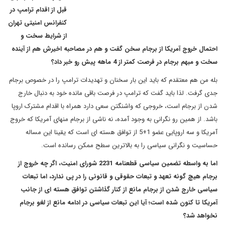
قبل از اقدام ترامپ در
کنفرانس امنیتی تهران
از شرایط سخت و
احتمال خروج آمریکا از برجام سخن گفت و هم در مصاحبه اخیرش هم از آینده
سخت و مبهم برجام در فرصت کمتر از 4 ماهه پیش رو خبر داد؟
بله من هم معتقدم که باید این بار سخنان و تهدیدات ترامپ را در خصوص برجام
جدی گرفت. لذا باید گفت که ترامپ در فرصت باقی مانده خود به دنبال خارج
شدن از برجام است، خروجی که واشنگتن سعی دارد همراه با اقدام مشترک اروپا
باشد. از همین رو نگرانی به وجود آمده، نه ناشی از برجام منهای آمریکا که خروج
آمریکا و سه اروپایی عضو 1+5 از توافق هسته ای است که یقینا این مساله
حساسیت و نگرانی سیاسی را به بالاترین سطح ممکن رسانده است.
اما به واسطه تضمین سیاسی قطعنامه 2231 شورای امنیت، اگر چه خروج از
برجام هیچ گونه تعهد و تبعات حقوقی و قانونی را در پی ندارد، اما تبعات
سیاسی خارج شدن از برجام مانع از کنار گذاشتن توافق هسته ای از جانب
آمریکا تا کنون شده است؛ آیا این تبعات سیاسی در ادامه مانع از لغو برجام
نخواهد شد؟