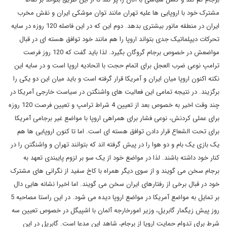
مشترک خود با اروپایی ها علیه تهران مانند توان موشکی ایران و نقش مخرب
ایران در منطقه مانور بیشتری بدهد. دوم این که در این فاصله 120 روزه در سایه
تحرکات دیپلماتیک جدی بتواند اروپا را هم مانند خود توافق هسته ای در قبال
مواضعش در خصوص برجام گروگان بگیرد. لذا باید گفت که 120 روز فرصت
ترامپ نوعی ضرب العجل برای اتمام حجت با اتحادیه اروپا است و در سایه این
نکته اکنون اروپا میان ایران و آمریکا قرار گرفته است و باید میان این دو یکی را
برگزیند. در نتیجه تمامی این فعالیت های واشنگتن در سیاست خارجی آمریکا در
چند وقت اخیر به خصوص بعد از تعیین 4 شراط ترامپ و تعیین فرصت 120 روزه
برای عملی کردنش، نوعی فشار برای همراهی اروپا با مواضع غیر برجامی آمریکا
برای تحت الشعاع قرار دادن توافق هسته ای است. اما تا کنون اروپایی ها هم
یک بازی یک بام و دو هوا را در پیش گرفته اند که بتوانند تهران و واشنگتن را در
کنار خود داشته باشند. لذا در مواضع خود از یک سو بر لزوم پایبندی تعهد به
برجام سخن می گویند و از سوی دیگر همراه با کاخ سفید از نگرانی های مشترک
خود در قبال برخی از رفتارهای ایران سخن می گویند. اما اخیرا نشانه هایی دال
بر تمایل به مواضع آمریکا در مواضع اروپا دیده می شود. در این راستا مصاحبه 5
روز پیش زیگمار گابریل، وزیر امورخارجه آلمان با اشپیگل در خصوص تعیین سه
شرط برای تدوام حمایت اروپا از برجام، شاهد این مدعا است. گابریل در این