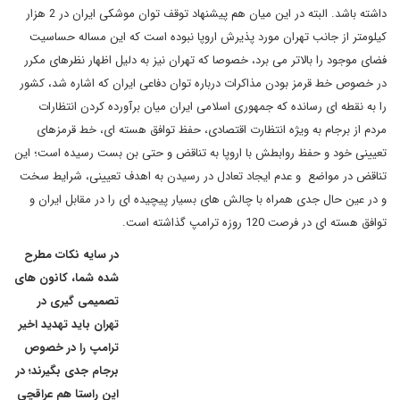
داشته باشد. البته در این میان هم پیشنهاد توقف توان موشکی ایران در 2 هزار
کیلومتر از جانب تهران مورد پذیرش اروپا نبوده است که این مساله حساسیت
فضای موجود را بالاتر می برد، خصوصا که تهران نیز به دلیل اظهار نظرهای مکرر
در خصوص خط قرمز بودن مذاکرات درباره توان دفاعی ایران که اشاره شد، کشور
را به نقطه ای رسانده که جمهوری اسلامی ایران میان برآورده کردن انتظارات
مردم از برجام به ویژه انتظارت اقتصادی، حفظ توافق هسته ای، خط قرمزهای
تعیینی خود و حفظ روابطش با اروپا به تناقض و حتی بن بست رسیده است؛ این
تناقض در مواضع و عدم ایجاد تعادل در رسیدن به اهدف تعیینی، شرایط سخت
و در عین حال جدی همراه با چالش های بسیار پیچیده ای را در مقابل ایران و
توافق هسته ای در فرصت 120 روزه ترامپ گذاشته است.
در سایه نکات مطرح
شده شما، کانون های
تصمیمی گیری در
تهران باید تهدید اخیر
ترامپ را در خصوص
برجام جدی بگیرند؛ در
این راستا هم عراقچی