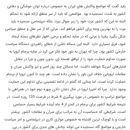
باید گفت که مواضع واکنش های ایران به خصوص درباره توان موشکی و دفاعی
کشور به شدت نسنجیده بود. مواضعی که باید ار سر منطق ارائه شود نه تحکم.
البته نه این که کشور عزت خود را زیر سوال ببرد، بلکه دیپلماسی سنجیده باید
عزت را به بهترین وجه برای کشور فراهم کند، عرتی که از سر عقل و منطق سیاسی
شکل بگیرد یقینا با عزتی که در سایه تحکم و برخی اظهار نظرهای بسته ایجاد
شود، فرق بسیاری دارد. البته این مساله ناشی از خطای راهبردی دستگاه سیاست
خارجی کشور بود، چرا که تهران به باور خود فکر می کرد در سایه برجام اروپا به
صورت مداوم حمایت خود را از توافق هسته ای، بدون چون و چرا در مقابل
فشارهای آمریکا خواهد داشت. اما مسائل چند روز اخیر و نیز واکنش سران و
مقامات اروپایی خلاف این باور را نشان داده است. هر چند تا کنون اروپا از برجام
حمایت کرده است، اما چنانی که گفتم در ادامه تضمینی برای تداوم این حمایت
وجود ندارد. چرا که اخیرا اروپا در حال نشان دادن چهره دوم خود در همراهی با
مواضع ترامپ به خصوص در مورد پیگیری 4 شرط در فرصت 120 روزه است. در
نتیجه شرایط کشور برای برجام در کمتر از 4 ماه آینده شرایط بسیار حساسی
است، شرایطی که حساسیت آن به مراتب برای سران و مقامات کشور بیشتر
است و با کوچک ترین اشتباه به خصوص موازی کاری در دیپلماسی و امر سیاست
خارجی و مواضع گاه نسنجیده می تواند چالش های جدی برای کشور در پی