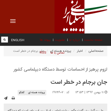
Toggle
vigation
صفحه نخست
درباره ما
عضویت
پیوند ها
ENGLISH
صفحه‌اصلی
اخبار
پرونده هسته ای
جان برجام در خطر است
تماس با ما
RSS
لزوم پرهیز از احساسات توسط دستگاه دیپلماسی کشور
جان برجام در خطر است
۱۱ بهمن ۱۳۹۶ | ۱۳:۵۳
کد : ۱۹۷۴۶۰۷
پرونده هسته ای
گفتگو
علی بیگدلی در گفت وگویی با دیپلماسی ایرانی بر این باور است که دستگاه