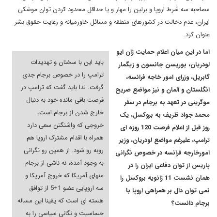
مصاحبه سه شرط اروپا و برلین را مهار و یا حداقل محدود کردن توان موشکی
ایران، عدم دخالت در کشورهای منطقه و مسائل خاورمیانه و رعایت حقوق بشر
عنوان کرد.
اما در این میان اعلام حمایت ژان ایو
باید این با سخنان و تهدیدات
لودریان، بوریسن جانسون و زیگمار
ترامپ را در خصوص برجام جدی
گابریل، وزرای امور خاجه فرانسه،
گرفت. لذا باید گفت که ترامپ در
انگلستان و آلمان و نیز مواضع صریح
فرصت باقی مانده خود به دنبال
موگرینی در تعهد به برجام در سفر
خارج شدن از برجام است،
محمد جواد ظریف به بروکسل، یک
خروجی که واشنگتن سعی دارد
روز قبل از اعلام فرصت 120 روزه ای
همراه با اقدام مشترک اروپا هم
ترامپ، علیرغم مواضع لودریان، وزیر
روبه رو شود. از همین رو نگرانی
امورخارجه فرانسه در خصوص نگرانی
به وجود آمده، نه ناشی از برجام
پاریس از توان دفاعی ایران را در
منهای آمریکا که خروج آمریکا و
همان نشست 11 ژانویه بروکسل را
سه اروپایی عضو 1+5 از توافق
نمی توان دال بر همراهی اروپا با
هسته ای است که یقینا این مساله
برجام دانست؟
حساسیت و نگانی سیاسی را به