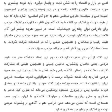
فعلی در بازار و اقتصاد را به شکل ثابت و پایدار درآورد، باید توجه بیشتری به
حوزه سیاست خارجی داشته باشد» و در این زمینه رئیس پیشین کمیسیون
امنیت ملی و سیاست خارجی مجلس دهم به «دو گام اساسی» اشاره دارد که باید
از طرف دولت پزشکیان برداشته شود که گام اول ناظر به تقویت پشتوانه مردمی
برای بالا‌رفتن توان چانه‌زنی دیپلماتیک است. در تبیین هرچه بیشتر این گام،
فلاحت‌پیشه به پزشکیان توصیه می‌کند «باید هر سه جبهه مردمی یعنی حامیان
طیف رقیب و مخالفان و همچنین طیفی را که در انتخابات شرکت نکردند، به
سمت مشارکت برای پررنگ‌تر شدن جایگاه مردمی سوق دهد».
این نکته از آن نظر اهمیت دارد که به باور این استاد دانشگاه «هر سه طیف
مردمی، یعنی حامیان پزشکیان، حامیان جلیلی و همچنین طیفی که مشارکت
نکردند، به‌شدت در راستای نگاه سیاسی خود فعال هستند و باید این سه جبهه
مردمی فعال به یک نقطه اشتراک برسند تا با هم‌افزایی، قدرت سیاست خارجی
ایران را تقویت کنند». فلاحت‌پیشه مؤید گفته خود را واکنش منعطف و معتدل
دونالد ترامپ پس از پیروزی مسعود پزشکیان می‌داند که عنوان کرد حاضر به
همکاری و حتی برقراری مناسبات و مراودات اقتصادی با ایران، بدون بمب
هسته‌ای است که نشان می‌دهد حتی ترامپ هم با آگاهی از پشتوانه مردمی
دولت پزشکیان چاره‌ای جز همکاری ندارد.