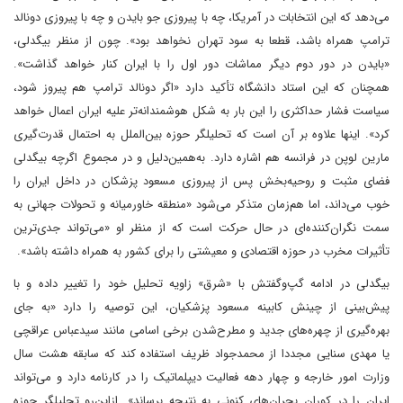
می‌دهد که این انتخابات در آمریکا، چه با پیروزی جو بایدن و چه با پیروزی دونالد
ترامپ همراه باشد، قطعا به سود تهران نخواهد بود». چون از منظر بیگدلی،
«بایدن در دور دوم دیگر مماشات دور اول را با ایران کنار خواهد گذاشت».
همچنان که این استاد دانشگاه تأکید دارد «اگر دونالد ترامپ هم پیروز شود،
سیاست فشار حداکثری را این بار به شکل هوشمندانه‌تر علیه ایران اعمال خواهد
کرد». اینها علاوه بر آن است که تحلیلگر حوزه بین‌الملل به احتمال قدرت‌گیری
مارین لوپن در فرانسه هم اشاره دارد. به‌همین‌دلیل و در مجموع اگرچه بیگدلی
فضای مثبت و روحیه‌بخش پس از پیروزی مسعود پزشکان در داخل ایران را
خوب می‌داند، اما هم‌زمان متذکر می‌شود «منطقه خاورمیانه و تحولات جهانی به
سمت نگران‌کننده‌ای در حال حرکت است که از منظر او «می‌تواند جدی‌ترین
تأثیرات مخرب در حوزه اقتصادی و معیشتی را برای کشور به همراه داشته باشد».
بیگدلی در ادامه گپ‌وگفتش با «شرق» زاویه تحلیل خود را تغییر داده و با
پیش‌بینی از چینش کابینه مسعود پزشکیان، این توصیه را دارد «به جای
بهره‌گیری از چهره‌های جدید و مطرح‌شدن برخی اسامی مانند سیدعباس عراقچی
یا مهدی سنایی مجددا از محمدجواد ظریف استفاده کند که سابقه هشت سال
وزارت امور خارجه و چهار دهه فعالیت دیپلماتیک را در کارنامه دارد و می‌تواند
ایران را در کوران بحران‌های کنونی به نتیجه برساند». ازاین‌رو تحلیلگر حوزه