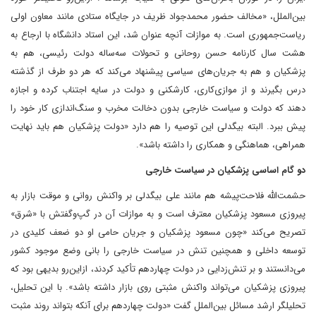
بین‌الملل، «مخالف حضور محمدجواد ظریف در جایگاه ستادی مانند معاون اولی
ریاست‌جمهوری است. به موازات آنچه عنوان شد، این استاد دانشگاه با ارجاع به
هشت سال کارنامه حسن روحانی و تحولات سه‌ساله دولت رئیسی، هم به
پزشکیان و هم به جریان‌های سیاسی پیشنهاد می‌کند که هر دو طرف از گذشته
درس بگیرند و از موازی‌کاری، کارشکنی و دولت در سایه اجتناب کرده و اجازه
دهند که دولت و سیاست خارجی بدون دخالت مخرب و سنگ‌اندازی کار خود را
پیش ببرد. البته بیگدلی این توصیه را هم دارد «دولت پزشکیان هم باید نهایت
همراهی، هماهنگی و همکاری را داشته باشد».
دو گام اساسی پزشکیان در سیاست خارجی
حشمت‌الله فلاحت‌پیشه هم مانند علی بیگدلی بر واکنش روانی و موقت بازار به
پیروزی مسعود پزشکیان معترف است و به موازات آن در گپ‌وگفتش با «شرق»
تصریح می‌کند «چون مسعود پزشکیان و جریان حامی او دو ضعف کلیدی در
توسعه داخلی و همچنین تنش در سیاست خارجی را بانی وضع موجود کشور
می‌دانستند و بر تنش‌زدایی در دولت چهاردهم تأکید کردند، ازاین‌رو بدیهی بود که
پیروزی پزشکیان می‌تواند واکنش مثبتی روی بازار داشته باشد». با این تحلیل،
تحلیلگر ارشد مسائل بین‌الملل گفت «دولت چهاردهم برای آنکه بتواند روند مثبت