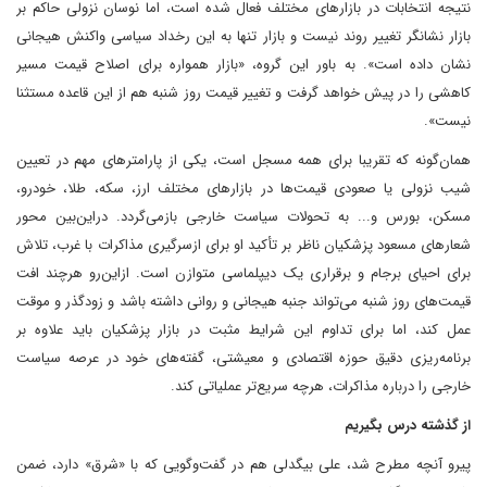
نتیجه انتخابات در بازارهای مختلف فعال شده است، اما نوسان نزولی حاکم بر
بازار نشانگر تغییر روند نیست و بازار تنها به این رخداد سیاسی واکنش هیجانی
نشان داده است». به باور این گروه، «بازار همواره برای اصلاح قیمت مسیر
کاهشی را در پیش خواهد گرفت و تغییر قیمت روز شنبه هم از این قاعده مستثنا
نیست».
همان‌گونه که تقریبا برای همه مسجل است، یکی از پارامترهای مهم در تعیین
شیب نزولی یا صعودی قیمت‌ها در بازارهای مختلف ارز، سکه، طلا، خودرو،
مسکن، بورس و... به تحولات سیاست خارجی باز‌می‌گردد. در‌این‌بین محور
شعارهای مسعود پزشکیان ناظر بر تأکید او برای ازسرگیری مذاکرات با غرب، تلاش
برای احیای برجام و برقراری یک دیپلماسی متوازن است. از‌این‌رو هرچند افت
قیمت‌های روز شنبه می‌تواند جنبه هیجانی و روانی داشته باشد و زودگذر و موقت
عمل کند، اما برای تداوم این شرایط مثبت در بازار پزشکیان باید علاوه بر
برنامه‌ریزی دقیق حوزه اقتصادی و معیشتی، گفته‌های خود در عرصه سیاست
خارجی را درباره مذاکرات، هرچه سریع‌تر عملیاتی کند.
از گذشته درس بگیریم
پیرو آنچه مطرح شد، علی بیگدلی هم در گفت‌وگویی که با «شرق» دارد، ضمن