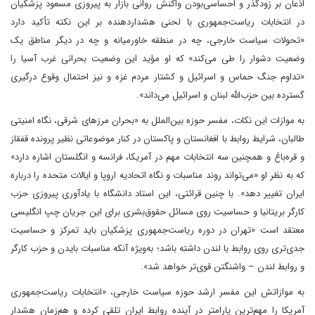
اذعان بر زودگذر و احساسی‌بودن واکنش روانی بازار به پیروزی مسعود پزشکیان
در انتخابات ریاست‌جمهوری با لحنی هشداردهنده بر این نکته تأکید دارد
«تحولات سیاست خارجی، چه در منطقه خاورمیانه و چه در دیگر مناطق یک
وضعیت دشوار را طی می‌کند» که او مؤید این وضعیت بحرانی غرب آسیا را
«تداوم جنگ حماس و اسرائیل و کشتار مردم غزه و نیز احتمال وقوع درگیری
گسترده بین حزب‌الله لبنان و اسرائیل می‌داند».
به موازات این نکات، مفسر حوزه بین‌الملل به «بحران مرزهای شرقی، نگاه امنیتی
طالبان، شرایط روابط با افغانستان و پاکستان در کنار موضوعاتی نظیر پرونده قفقاز
و قره‌باغ و همچنین سه انتخابات مهم در آمریکا، فرانسه و انگلستان اشاره دارد»
که به نظر او «می‌تواند روند مناسبات و نگاه اتحادیه اروپا و ایالات متحده را درباره
ایران تغییر دهد». با چنین قرائتی، این استاد دانشگاه با یادآوری پیروزی حزب
کارگر بریتانیا و حساسیت روی مسائل حقوق‌بشری برای این جریان چپ انگلیسی
معتقد است «تهران در دوره ریاست‌جمهوری پزشکیان باید تمرکز و حساسیت
جدی‌تری روی روابط با لندن داشته باشد؛ به‌ویژه آنکه مناسبات بایدن و حزب کارگر
و روابط لندن – واشنگتن قوی‌تر خواهد شد».
به موازاتش این مفسر ارشد حوزه سیاست خارجی، «انتخابات ریاست‌جمهوری
آمریکا را مهم‌ترین پارامتر در آینده روابط ایران تلقی کرده و هم‌زمان هشدار