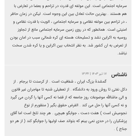
سرمایه اجتماعی است. این مولفه ای قدرت در تزاحم و بعضا در تعارض با
هم هستند . بهترین حالت تعادل بین این وجوه است. لیکن در زمان حاظر
، در تزاحم بین مولفه نظامی و سرمایه اجتماعی ، الویت با قدرت نظامی و
امنیتی است. همانطور که در روی زمین سرمایه اجتماعی مانع از تجاوز
روسیه به اکراین نشد و تسلیحات هسته ای کره شمالی سبب در امان بودن
از تعرض به ان کشور شد. به نظر انتخاب بین اکراین و یا کره شدن سخت
نباشد.
ناشناس
۱۷ تیر ۱۴۰۳ | ۱۳:۳۲
گمشدۀ بزرگ ایران ، شفافیت است . از کرسنت تا برجام . از
دکل نفتی تا روش ورود به دانشگاه . از تعطیلی شنبه تا مهاجران غیر قانون
و الی ماشاالله موضوعات روز جامعه که از قضا نه کسی آنها را گردن می گیرد
و نه کسی آنها را حل می کند . القرض حقوق بگیر ( منظورم از نوع
نجومیش است ) هفت دست ، جوابگو هیچی . هر چند تلخ است اما آقای
پزشکیان را در حدی نمی بینم که بتواند صف اولیها را جوابگو کند ( از هر دو
جناح ) .