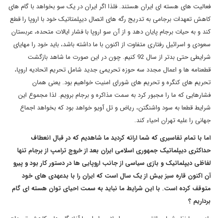
فعالیت های هسته ای ایران هستند. فلذا اگر ایران در یک سو بخواهد با گام های
کاهش تعهدات برجامی به تدریج رگه های اتصال دیپلمتاتیک خود با اروپا را قطع
کند و به حیات برجام پایان دهد و از آن سو اروپا با فشار ایالات متحده، عربستان
سعودی و اسرائیل رفتاری متفاوت از اکنون با ما داشته باشد، باید خود را مهایای
شرایطی حتی بدتر از سال 92 کنیم. چون در این صورت ما شاهد بازگشت
قطعنامه ها و اعمال مجدد سه حوزه تحریمی جدید شامل تحریم اتحادیه اروپا،
تحریم های کنگره و تحریم های شورای امنیت خواهیم بود. یعنی همان
فشارهایی که ما را مجبور کرد به سمت مذاکره و برجام برویم. لذا مجموع این
شرایط قطعا به سود واشنگتن، ریاض و تل آویو خواهد بود که بخواهد اجماع
جهانی را علیه تهران احیاء کند.
اما با تمام تفاسیری که شما ارائه کردید ما شاهدیم که در قبال انعطاف
حداکثری دیپلماتیک جمهوری اسلامی ایران بعد از خروج ترامپ از برجام تنها
لفاظی دیپلماتیک و بازی سیاسی از جانب اروپایی ها در دستور کار بود و پیرو
آن اکنون قاره سبز بیش از یک سال است که ایران را با بدعهدی های خود
متوقف کرده است. با این شرایط ما نباید به سمت احیای توان هسته ای گام
برداریم ؟