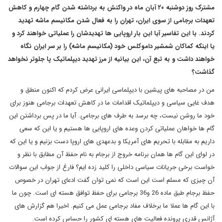
مشترک روز دوشنبه ۲۰ آبان ماه در واکنش به برداشته شدن گام چهارم و کاهش
تعهدات برجامی از سوی ایران، تهران را به فعال شدن مکانیسم ماشه تهدید
کردند. با این تفاسیر آیا این بار اروپایی ها تهدیدشان را عملیاتی خواهند کرد و
یا اینکه کماکان شمشیر داموکلس خود (مکانیسم ماشه) را بر سر ایران نگاه
خواهند داشت و به تبع آن، این بیانیه از مرز تهدید دیپلماتیک پا جلوتر نخواهد
گذاشت؟
من در مصاحبه های پیشین با دیپلماسی ایرانی عرض کردم که اکنون منطق و
هدف غایی سیاسی و دیپلماتیک اقدامات ما در کاهش تعهدات برجامی هنوز برای
خود ما روشن نیست، چه برسد به طرف های برجامی. آیا ما در پس برداشتن این
گام ها خواهان عملیاتی کردن وعده های اروپایی ها هستیم و یا این که سعی
داریم به مقابله با تحریم های آمریکا و بدعهدی های اروپا دست بزنیم و یا این که
در لوای این گام ها همان برنامه خروج از برجام به نام حفظ آن مطابق با نظر و
خواست برخی جریانات سیاسی داخلی را کلید زده ایم؟ فارغ از جواب این سوالات
آن چیزی که مسلم است این است که نمی توان گفت ادعای تهران در خصوص
حفظ برجام طبق ماده 26 و36 برجامی برای حفظ توافق هسته ای است. چون ما
با این گام ها عملا ما برخلاف مفاد برجامی عمل می کنیم. اخیرا هم گزارش های
آژانس قدری پرونده فعالیت های هسته ای کشور را حساس کرده است.