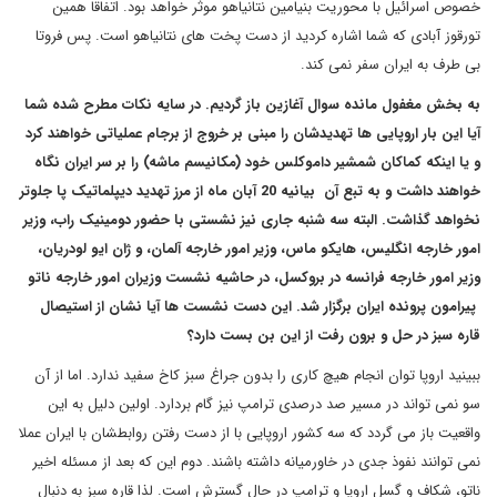
خصوص اسرائیل با محوریت بنیامین نتانیاهو موثر خواهد بود. اتفاقا همین
تورقوز آبادی که شما اشاره کردید از دست پخت های نتانیاهو است. پس فروتا
بی طرف به ایران سفر نمی کند.
به بخش مغفول مانده سوال آغازین باز گردیم. در سایه نکات مطرح شده شما
آیا این بار اروپایی ها تهدیدشان را مبنی بر خروج از برجام عملیاتی خواهند کرد
و یا اینکه کماکان شمشیر داموکلس خود (مکانیسم ماشه) را بر سر ایران نگاه
خواهند داشت و به تبع آن بیانیه 20 آبان ماه از مرز تهدید دیپلماتیک پا جلوتر
نخواهد گذاشت. البته سه شنبه جاری نیز نشستی با حضور دومینیک راب، وزیر
امور خارجه انگلیس، هایکو ماس، وزیر امور خارجه آلمان، و ژان ایو لودریان،
وزیر امور خارجه فرانسه در بروکسل، در حاشیه نشست وزیران امور خارجه ناتو
پیرامون پرونده ایران برگزار شد. این دست نشست ها آیا نشان از استیصال
قاره سبز در حل و برون رفت از این بن بست دارد؟
ببینید اروپا توان انجام هیچ کاری را بدون جراغ سبز کاخ سفید ندارد. اما از آن
سو نمی تواند در مسیر صد درصدی ترامپ نیز گام بردارد. اولین دلیل به این
واقعیت باز می گردد که سه کشور اروپایی با از دست رفتن روابطشان با ایران عملا
نمی توانند نفوذ جدی در خاورمیانه داشته باشند. دوم این که بعد از مسئله اخیر
ناتو، شکاف و گسل اروپا و ترامپ در حال گسترش است. لذا قاره سبز به دنبال