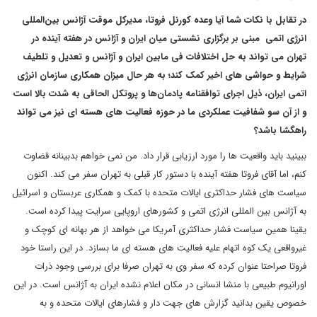
در تقابل با نکات شما آیا وعده کورنل فروتا، مدیرکل موقت آژانس بین‌المللی
انرژی اتمی مبنی بر برگزاری نشستی میان ایران و آژانس در هفته آینده در
تهران می تواند به حل اختلافات فی مابین ایران و آژانس و تعدیل و تلطیف
شرایط و حواشی های اخیر کمک کند؛ به هر حال میزان همکاری سازمان انرژی
اتمی ایران، ذیل اجرای توافقنامه پادمان‌ها و پروتکل الحاقی به شدت بالا است
و از آن سو شفافیت عملکردی ما در حوزه فعالیت های هسته ای نیز می تواند
راهگشا باشد؟
ببینید باید واقعیت ها را مورد ارزیابی قرار داد. من نمی خواهم بدبینانه قضاوت
کنم، اما آقای فروتا هفته آینده با دستور کار قبلی به تهران سفر می کند. اکنون
سیاست های فشار حداکثری ایالات متحده با کمک و همکاری عربستان و اسرائیل
به آژانس بین المللی انرژی اتمی و کشورهای اروپایی سرایت پیدا کرده است.
یقینا همین سیاست فشار حداکثری آمریکا می خواهد از هر بهانه ای کوچک و
غیرواقعی یک کوه اتهام علیه فعالیت های هسته ای ما بسازد. در این راستا خود
فروتا صراحتا عنوان کرده که سفر وی به تهران صرفا برای بررسی وجود ذرات
اورانیوم طبیعی با منشا انسانی در مکان اعلام نشده ایران به آژانس است. در این
خصوص یقین بدانید گزارش های جهت دار و فشارهای ایالات متحده و به