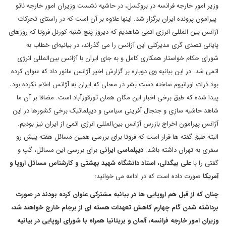
وزیر امور خارجه فرانسه در بروکسل، در حاشیه نشست وزیران امور خارجه ناتو
پیرامون پرونده ایران برگزار شد. اینها علاوه بر آن است که در راستای تحرکات
آژانس بین المللی انرژی اتمی شاهدیم که دیروز پنچ شنبه کورنل فروتا که روزهای
پایانی تصدی گری مدیرکلی این آژانس را می گذراند، در بیانیه‌ای خطاب به
شورای حکام خواستار همکاری کامل و به جای ایران با آژانس بین‌المللی انرژی
اتمی شد. در این بیانیه وی دوباره بر گزارش اخیر آژانس مانور داد که عنوان کرده
بود ذرات اورانیوم ساخته دست بشر در محلی که ایران به آژانس اعلام نکرده بود،
پیدا شده که طبق برخی اخبار این مکان همان تورقوزآباد است. مضافا بر آن ما
شاهد حاشیه سازی و جنجال آفرینی سیاسی و دیپلماتیک برخی کشورها در این
آژانس پیرامون اخراج بازرس آژانس بین‌المللی انرژی اتمی از ایران نیز بودیم.
البته طبق گفته ها قرار است که فروتا برای بررسی همین مسائل هفته پیش رو
سفری به تهران داشته باشد.
دیپلماسی ایرانی
برای بررسی این مسائل، گپ و
گفتی را با
علی بیگدلی، استاد دانشگاه شهید بهشتی و کارشناس مسائل اروپا و
آمریکا
صورت داده است که در ادامه می خوانید:
چنان که از قبل هم اروپایی ها در بیانیه مشترکی عنوان کرده بودند در صورت
برداشته شدن گام چهارم کاهش تعهدات هسته ای از برجام خارج خواهند شد،
وزیران امور خارجه فرانسه، آلمان و بریتانیا همراه با شورای اروپایی در بیانیه