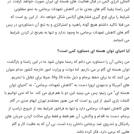
المللی انرژی اتمی در قبال فعالیت های هسته ای ایران صورت خواهد گرفت. در
این راستا یقینا گام های بعدی ما در کاهش تعهدات برجامی به نحو مطلوبی
شرایط را برای اوج گیری فشارهای آژانس شکل خواهد داد. از این رو است که
من قبلا تاکید داشتم هیچ گونه راهبرد و استراتژی و به تبع آن دستاوردی در پس
گام های کاهش تعهدات برجامی ما وجود ندارد و تنها به بغرنج تر کردن شرایط
می انجامد.
آیا احیای توان هسته ای دستاورد کمی است؟
من زمانی آن را دستاورد می دانم که رسما عنوان شود ما در این راستا و بازگشت
توان هسته ای گام بر می داریم. اما دولت و وزارت امور خارجه کشور مدام عنوان
می کنند که ما برای حفظ برجام و ذیل ماده 26 و36 صرفا برای تقابل با تحریم
های آمریکا و بدعهدی اروپا دست به "کاهش تعهدات برجامی"، نه "احیای توان
هسته ای" می زنیم؛ پس می بینید این دو با هم فرق می کند. ما که نمی توانیم با
کلمات بازی کنیم. از این رو است که من هنوز معتقدم تهران ابهام جدی در گام
های کاهش تعهدات برجامی دارد و تنها به فراخور شرایط بعد از خروج ترامپ از
برجام، دست به اقدام و واکنش، آن هم فقط و فقط برای ساکت کردن جریان های
رادیکال و تندروی ضد برجامی داخلی زده است، بی آن که به عاقبت کار و گام
هایی که برمی دارد، فکر کرده باشد.