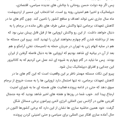
پس اگر چه دولت حسن روحانی با چالش های عدیده سیاسی، اقتصادی،
دیپلماتیک و اخیرا هم امنیتی روبه رو است، اما انتخاب این مسیر از اردیبهشت
ماه سال جاری نمی تواند اهداف و منافع کشور را تامین کند. چون گام های ما در
کاهش تعهدات برجامی تنها واکنش منفی طرف های باقی مانده در برجام را به
دنبال خواهد داشت. از این رو واکنش اروپایی ها از قبل قابل پیش بینی بود که
بعد از برداشته شدن گام چهارم بخواهند ایران را تهدید کنند. پیرو این مسئله ما
هم در سایه اتهام زنی به تهران در جریان حمله به تاسیسات نفتی آرامکو و هم
بعد از آن در بیانیه ای شاهد بودیم که اروپایی ها به دنبال فاصله گرفتن از ایران
بودند. پس ما نباید در گام چهارم به شیوه ای تند عمل می کردیم که به کاتالیزور
این جدایی و افتراق دیپلماتیک بدل شود.
پیرو این نکات مسئله مهمتر ناظر بر این واقعیت است که این گام های ما در
کاهش تعهدات برجامی، نه تنها احتمال دارد اروپایی ها را به سمت خروج از برجام
سوق دهد که حتی در ادامه پرونده فعالیت های هسته ای ما به شورای امنیت
ارجاع پیدا کند. خوب شما در روزها و هفته های اخیر شاهد بودید که چه جنجال
آفرینی هایی در آژانس بین المللی انرژی اتمی پیرامون برخی مسائل شکل
گرفت. خود همین حاشیه سازی ها نشان از این دارد که برخی کشورها اکنون در
حال آماده سازی افکار بین المللی برای سیاسی و حتی امنیتی کردن پرونده