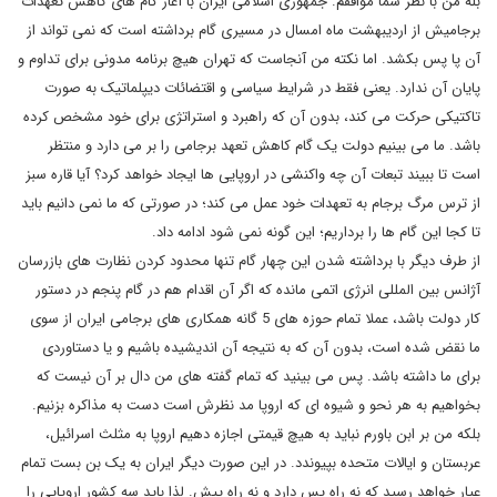
بله من با نظر شما موافقم. جمهوری اسلامی ایران با آغاز گام های کاهش تعهدات
برجامیش از اردیبهشت ماه امسال در مسیری گام برداشته است که نمی تواند از
آن پا پس بکشد. اما نکته من آنجاست که تهران هیچ برنامه مدونی برای تداوم و
پایان آن ندارد. یعنی فقط در شرایط سیاسی و اقتضائات دیپلماتیک به صورت
تاکتیکی حرکت می کند، بدون آن که راهبرد و استراتژی برای خود مشخص کرده
باشد. ما می بینیم دولت یک گام کاهش تعهد برجامی را بر می دارد و منتظر
است تا ببیند تبعات آن چه واکنشی در اروپایی ها ایجاد خواهد کرد؟ آیا قاره سبز
از ترس مرگ برجام به تعهدات خود عمل می کند؛ در صورتی که ما نمی دانیم باید
تا کجا این گام ها را برداریم؛ این گونه نمی شود ادامه داد.
از طرف دیگر با برداشته شدن این چهار گام تنها محدود کردن نظارت های بازرسان
آژانس بین المللی انرژی اتمی مانده که اگر آن اقدام هم در گام پنجم در دستور
کار دولت باشد، عملا تمام حوزه های 5 گانه همکاری های برجامی ایران از سوی
ما نقض شده است، بدون آن که به نتیجه آن اندیشیده باشیم و یا دستاوردی
برای ما داشته باشد. پس می بینید که تمام گفته های من دال بر آن نیست که
بخواهیم به هر نحو و شیوه ای که اروپا مد نظرش است دست به مذاکره بزنیم.
بلکه من بر ابن باورم نباید به هیچ قیمتی اجازه دهیم اروپا به مثلث اسرائیل،
عربستان و ایالات متحده بپیوندد. در این صورت دیگر ایران به یک بن بست تمام
عیار خواهد رسید که نه راه پس دارد و نه راه پیش. لذا باید سه کشور اروپایی را