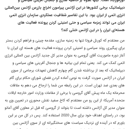
تورقوزآباد است. اینها علاوه بر حاشیه سازی و جنجال آفرینی سیاسی و
دیپلماتیک برخی کشورها در این آژانس پیرامون اخراج بازرس آژانس بین‌المللی
انرژی اتمی از ایران بود. با این تفاسیر شفافیت عملکردی سازمان انرژی اتمی
ایران می تواند زمزمه سیاسی و حتی امنیتی کردن پرونده فعالیت های
هسته‌ای ایران را در این آژانس خنثی کند؟
من معتقدم که کورنل فروتا تنها به زمنیه سازی، مقدمه چینی و فراهم کردن بستر
برای پیگیری روند سیاسی و امنیتی کردن پرونده فعالیت های هسته ای ایران با
آغاز دوره ماموریت آقای گروسی به عنوان مدیر کل جدید آژانس بین المللی انرژی
اتمی کمک می کند. یعنی تمام این بیانیه ها و جنجال آفرینی های سیاسی و
دیپلماتیک که بعد از برداشته شدن گام چهارم کاهش تعهدات برجامی از سوی
ایران در آژانس صورت گرفت به نوعی آماده کردن فضای شورای حکام برای گام
های بعدی ضد تهران است. در این رابطه من شما را ارجاع می دهم به ملاقات
محرمانه یک ماه پیش آقای گروسی با برخی از مقامات وزارت امور خارجه ایالات
متحده آمریکا؛ از این رو من معتقدم که کاخ سفید نقش محوری در تعیین وی به
عنوان مدیر کل آژانس داشته است تا بتواند از گروسی که قبل تر معاون آقای آمانو
بود، در راستای اهداف خود برای سال 2020 استفاده کند. پس در کل من بر این
باورم که در آینده ای نزدیک سیاست های سختگیرانه ای از سوی آژانس بین