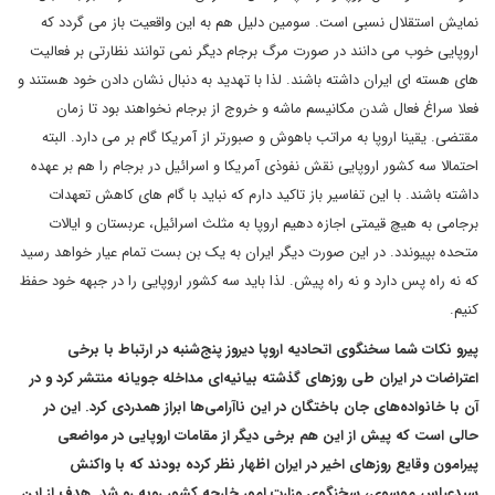
نمایش استقلال نسبی است. سومین دلیل هم به این واقعیت باز می گردد که
اروپایی خوب می دانند در صورت مرگ برجام دیگر نمی توانند نظارتی بر فعالیت
های هسته ای ایران داشته باشند. لذا با تهدید به دنبال نشان دادن خود هستند و
فعلا سراغ فعال شدن مکانیسم ماشه و خروج از برجام نخواهند بود تا زمان
مقتضی. یقینا اروپا به مراتب باهوش و صبورتر از آمریکا گام بر می دارد. البته
احتمالا سه کشور اروپایی نقش نفوذی آمریکا و اسرائیل در برجام را هم بر عهده
داشته باشند. با این تفاسیر باز تاکید دارم که نباید با گام های کاهش تعهدات
برجامی به هیچ قیمتی اجازه دهیم اروپا به مثلث اسرائیل، عربستان و ایالات
متحده بپیوندد. در این صورت دیگر ایران به یک بن بست تمام عیار خواهد رسید
که نه راه پس دارد و نه راه پیش. لذا باید سه کشور اروپایی را در جبهه خود حفظ
کنیم.
پیرو نکات شما سخنگوی اتحادیه اروپا دیروز پنج‌شنبه در ارتباط با برخی
اعتراضات در ایران طی روزهای گذشته بیانیه‌ای مداخله جویانه منتشر کرد و در
آن با خانواده‌های جان باختگان در این ناآرامی‌ها ابراز همدردی کرد. این در
حالی است که پیش از این هم برخی دیگر از مقامات اروپایی در مواضعی
پیرامون وقایع روزهای اخیر در ایران اظهار نظر کرده بودند که با واکنش
سیدعباس موسوی، سخنگوی وزارت امور خارجه کشور روبه رو شد. هدف از این