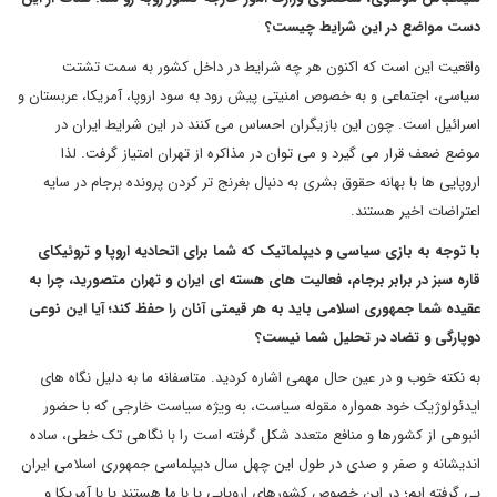
دست مواضع در این شرایط چیست؟
واقعیت این است که اکنون هر چه شرایط در داخل کشور به سمت تشتت
سیاسی، اجتماعی و به خصوص امنیتی پیش رود به سود اروپا، آمریکا، عربستان و
اسرائیل است. چون این بازیگران احساس می کنند در این شرایط ایران در
موضع ضعف قرار می گیرد و می توان در مذاکره از تهران امتیاز گرفت. لذا
اروپایی ها با بهانه حقوق بشری به دنبال بغرنج تر کردن پرونده برجام در سایه
اعتراضات اخیر هستند.
با توجه به بازی سیاسی و دیپلماتیک که شما برای اتحادیه اروپا و تروئیکای
قاره سبز در برابر برجام، فعالیت های هسته ای ایران و تهران متصورید، چرا به
عقیده شما جمهوری اسلامی باید به هر قیمتی آنان را حفظ کند؛ آیا این نوعی
دوپارگی و تضاد در تحلیل شما نیست؟
به نکته خوب و در عین حال مهمی اشاره کردید. متاسفانه ما به دلیل نگاه های
ایدئولوژیک خود همواره مقوله سیاست، به ویژه سیاست خارجی که با حضور
انبوهی از کشورها و منافع متعدد شکل گرفته است را با نگاهی تک خطی، ساده
اندیشانه و صفر و صدی در طول این چهل سال دیپلماسی جمهوری اسلامی ایران
پی گرفته ایم؛ در این خصوص کشورهای اروپایی یا با ما هستند یا با آمریکا و