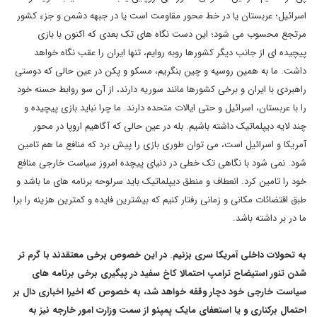
اسرائیل؛ عربستان یا در خط محور مقاومت است یا در جبهه دشمن و جزء کشور
مرتجع محسوب می شود؛ این دست نگاه های تک بعدی که اکنون با بازی
پیچیده ای از جانب دیگر کشورها روبه روایم، تنها ایران را عقب نگاه خواهد
داشت. ما به همین روسیه و چین بنگریم، مسکو و پکن در عین حالی که دوستی
راهبردی با ایران و برخی کشورها مانند سوریه دارند، از آن سو روابط حسنه خود
را با عربستان، اسرائیل و حتی ایالات متحده دارند. ما چرا نباید بازی پیچیده و
چند لایه دیپلماتیک داشته باشیم. بله در عین حالی که آگاهیم اروپا در محور
آمریکا و اسرائیل است، می توان طوری بازی را پیش برد که منافع ما هم تامین
شود. نمی شود با نگاهی تک خطی در دنیای پیچده امروز سیاست خارجی منافع
خود را تامین کرد. انعطاف و منطق دیپلماتیک باید سرلوحه برنامه های ما باشد و
طبق اقتضائات مکانی و زمانی رفتار کنیم که بیشترین فایده و کمترین هزینه را برا
ما در بر داشته باشد.
به تحولات داخلی آمریکا سری بزنیم. در این خصوص برخی معتقدند با گرم تر
شدن تنور استیضاح ترامپ احتمالا کاخ سفید در پیگیری برخی برنامه های
سیاست خارجی خود دچار وقفه خواهد شد، به خصوص که اخیرا اخباری دال بر
احتمال برکناری و یا استعفای مایک پمپئو از سمت وزارت امور خارجه نیز به