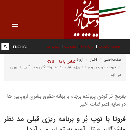
Toggle
vigation
صفحه نخست
درباره ما
عضویت
پیوند ها
ENGLISH
صفحه‌اصلی
اخبار
اروپا
تماس با ما
RSS
فروتا با توپ پُر و برنامه ریزی قبلی مد نظر واشنگتن و تل آویو به تهران
می آید!
بغرنج تر کردن پرونده برجام با بهانه حقوق بشری اروپایی ها
در سایه اعتراضات اخیر
فروتا با توپ پُر و برنامه ریزی قبلی مد نظر
واشنگتن و تل آویو به تهران می آید!