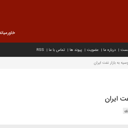
خاورمیانه
خست
درباره ما
عضویت
پیوند ها
تماس با ما
RSS
یه به بازار نفت ایران
فت ایران
رژی