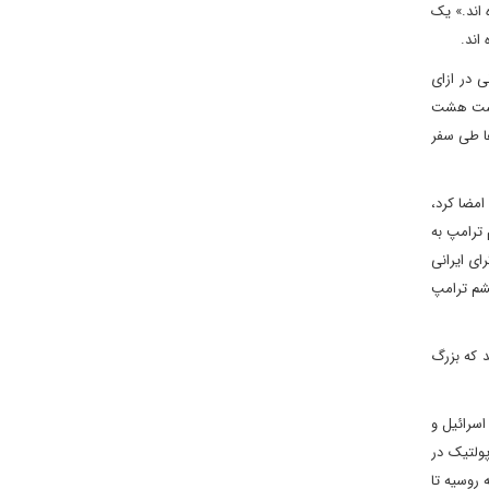
هایی به ارزش تا 10 میلیارد دلار آغاز کرده اند.» یک
ی در ازای
درست هشت
. این توافق ها طی سفر
امضا کرد،
 کرد. اما تصمیم ترامپ به
ای ایرانی
شم ترامپ
امضا کردند که بزرگ
اسرائیل و
ولتیک در
 روسیه تا