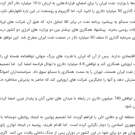
افزود: «روسنفت و گازپروم، دو شرکت بزرگ نفتی روسیه، گفت و گوها با وزارت نفت ایران را برای امضای قرارداد
ارنظر نکرده اند.
فت مسکو به پیشبرد برنامه نفت در برابر کالا تمایل دارد که طبق آن شرکت های ایران
لات روسی بخرند. پیشنهاد همکاری های بیشتر بین دو وزارت های انرژی دو کشور 
ماه پس از امضای توافقنامه های اولیه توسط شرکت های روسی برای سرمایه گذاری تا سقف 30 میلیارد دلار در صنعت نفت ایران مطرح شد
تصادی ندارند. پس از آن که ایران با قدرت های بزرگ جهانی توافقنامه هسته ای را 
حسن روحانی، رئیس جمهوری ایران ترجیح داد با شرکت های بزرگ اروپایی همکاری کند و توافقی 4.8 میلیارد دلاری با توتال فرانسه امضا
ر نفت ایران هستند، تهران را به سمت همکاری با مسکو سوق داد. سیاستمداران اصولگر
گسترش دهد و آنها را جایگزین شرکت های اروپایی کند که حاضر به پذیرش مخاطره خ
امسال زاروبژنفت روسیه و شرکت نیمه خصوصی دانا انرژی در ایران توافقی 740 میلیون دلاری در رابطه با میدان های نفتی آبان و پایدار غربی 
ی شود.
ه ای و دفاعی اش را فراهم آورده، اما تصمیم پوتین به ایجاد روابطی دوستانه با 
ی اسلامی را دچار نگرانی کرده است. اما اقدام ظریف روسیه در ایجاد توازن ژئوپ
ران هر دو برای نفوذ در این کشور در دوران پس از جنگ داخلی رقابت می کنند. اگرچه