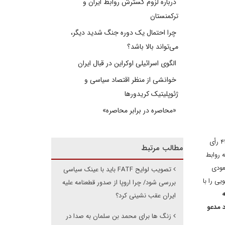
درباره لزوم گسترش روابط ایران و
ترکمنستان
چرا احتمال یک دوره جنگ شدید دیگر،
می‌تواند بالا باشد؟
الگوی اسرائیلی اوکراین در قبال ایران
خوانشی از منظر اقتصاد سیاسی و
ژئوپلیتیک کریدورها
«محاصره در برابر محاصره»
– مجلس سنای آمریکا پنج شنبه هفته گذشته دو قطعنامه را علیه عربستان سعودی به تصویب رساند؛ قطعنامه‌ اول که با ۵۶ رأی موافق و ۴۱ رأی
مطالب مرتبط
 روابط
عودی
تصویب لوایح FATF باید با عینک سیاسی
ی را با
بررسی شود/ چرا اروپا از صدور قطعنامه علیه
ایران عقب نشینی کرد؟
د مدعو
زنگ ها برای محمد بن سلمان به صدا در