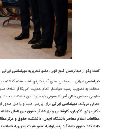
گفت وگو از عبدالرحمن فتح الهی، عضو تحریریه دیپلماسی ایرانی
دیپلماسی ایرانی
مخالف به تصویب رسید خواستار اتمام حمایت آمریکا از ائتلاف متج
خارجی مجلس سنای آمریکا معرفی کرده بود. این قطعنامه محمد بن
معرفی می‌کند.
دیپلماسی ایرانی
برای بررسی علت و یا علل صدور این
د
کتر مهدی ذاکریان، کارشناس و پژوهشگر حقوق بین الملل داشته 
مطالعات اسلام معاصر دانشگاه لایدن، دانشکده حقوق و مرکز مطال
دانشکده حقوق دانشگاه پنسیلوانیا، عضو هیات تحریریه فصلنامه Relacions Internationales دانشگاه کورتابیا و بوینس آیرس