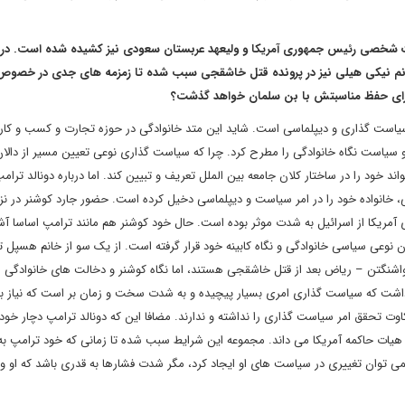
سبات شخصی رئیس جمهوری آمریکا و ولیعهد عربستان سعودی نیز کشیده شده است. در 
 نیکی هیلی نیز در پرونده قتل خاشقجی سبب شده تا زمزمه های جدی در خصوص
م برای حفظ مناسبتش با بن سلمان خواهد گذشت؟
یاست گذاری و دیپلماسی است. شاید این متد خانوادگی در حوزه تجارت و کسب و کار
 و سیاست نگاه خانوادگی را مطرح کرد. چرا که سیاست گذاری نوعی تعیین مسیر از دالا
د خود را در ساختار کلان جامعه بین الملل تعریف و تبیین کند. اما درباره دونالد ترام
 خانواده خود را در امر سیاست و دیپلماسی دخیل کرده است. حضور جارد کوشنر در نز
مریکا از اسرائیل به شدت موثر بوده است. حال خود کوشنر هم مانند ترامپ اساسا آشن
نوعی سیاسی خانوادگی و نگاه کابینه خود قرار گرفته است. از یک سو از خانم هسپل ت
نگتن – ریاض بعد از قتل خاشقجی هستند، اما نگاه کوشنر و دخالت های خانوادگی ما
اشت که سیاست گذاری امری بسیار پیچیده و به شدت سخت و زمان بر است که نیاز ب
کاوت تحقق امر سیاست گذاری را نداشته و ندارند. مضافا این که دونالد ترامپ دچار خو
هیات حاکمه آمریکا می داند. مجموعه این شرایط سبب شده تا زمانی که خود ترامپ به 
می توان تغییری در سیاست های او ایجاد کرد، مگر شدت فشارها به قدری باشد که او واد