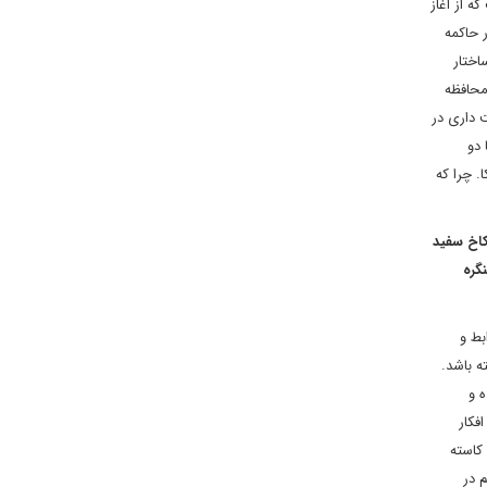
ه از آغاز
 حاکمه
اختار
محافظه
 داری در
دو
 چرا که
کاخ سفید
گره
بط و
 باشد.
ه و
فکار
کاسته
 در