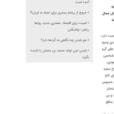
آمده است
 و ۴۱ رأی مخالف به
خروج از برجام بستری برای حمله به ایران؟‍!
تل جمال
ه
امنیت برای اقتصاد؛ معماری جدید روابط
ریاض–واشنگتن
حیت دارد،
جو بایدن چه نگاهی به کُردها دارد؟
جدی وجود
 های گرم
بایدن نمی تواند محمد بن سلمان را نادیده
اه شخصی
بگیرد
عودی،
اخ سفید
ای کاخ
به خصوص
اختار
 و بن
منافع