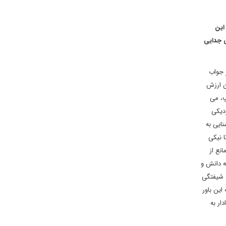
این
 جدایی
 جواب
ن ارزش
پ، می
دیکی
ایی به
ا نیکی
نع از
ه دانش و
د شیفتگی
این باور
ار به