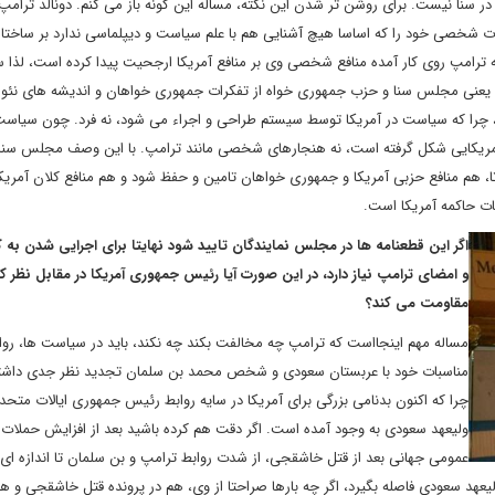
 سنا نیست. برای روشن تر شدن این نکته، مساله این گونه باز می کنم. دونالد ترامپ ک
ظریات شخصی خود را که اساسا هیچ آشنایی هم با علم سیاست و دیپلماسی ندارد بر ساختار
 ترامپ روی کار آمده منافع شخصی وی بر منافع آمریکا ارجحیت پیدا کرده است، لذا س
. یعنی مجلس سنا و حزب جمهوری خواه از تفکرات جمهوری خواهان و اندیشه های نئو
، چرا که سیاست در آمریکا توسط سیستم طراحی و اجراء می شود، نه فرد. چون سیاست
مریکایی شکل گرفته است، نه هنجارهای شخصی مانند ترامپ. با این وصف مجلس سنا 
هم منافع حزبی آمریکا و جمهوری خواهان تامین و حفظ شود و هم منافع کلان آمریکا.
یات حاکمه آمریکا است.
اگر این قطعنامه ها در مجلس نمایندگان تایید شود نهایتا برای اجرایی شدن به 
و امضای ترامپ نیاز دارد، در این صورت آیا رئیس جمهوری آمریکا در مقابل نظر کن
مقاومت می کند؟
مساله مهم اینجااست که ترامپ چه مخالفت بکند چه نکند، باید در سیاست ها، روا
مناسبات خود با عربستان سعودی و شخص محمد بن سلمان تجدید نظر جدی داشته
چرا که اکنون بدنامی بزرگی برای آمریکا در سایه روابط رئیس جمهوری ایالات متحد
ولیعهد سعودی به وجود آمده است. اگر دقت هم کرده باشید بعد از افزایش حملات ا
عمومی جهانی بعد از قتل خاشقجی، از شدت روابط ترامپ و بن سلمان تا اندازه ای 
لیعهد سعودی فاصله بگیرد، اگر چه بارها صراحتا از وی، هم در پرونده قتل خاشقجی و هم