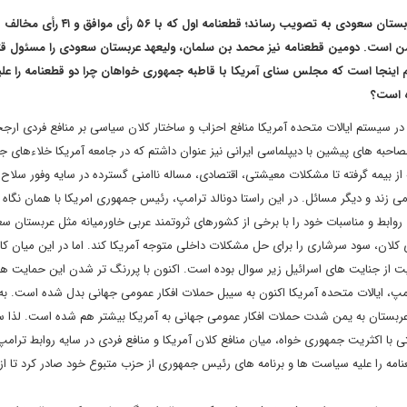
مجلس سنای آمریکا پنج شنبه هفته گذشته دو قطعنامه را علیه عربستان سعودی به تصویب رساند؛ قطعنامه‌ اول که با ۵۶ رأی موافق
 یمن است. دومین قطعنامه نیز محمد بن سلمان، ولیعهد عربستان سعودی را مسئول ق
 اینجا است که مجلس سنای آمریکا با قاطبه جمهوری خواهان چرا دو قطعنامه را علی
 است؟
ر سیستم ایالات متحده آمریکا منافع احزاب و ساختار کلان سیاسی بر منافع فردی ارج
احبه های پیشین با دیپلماسی ایرانی نیز عنوان داشتم که در جامعه آمریکا خلاءهای 
که از بیمه گرفته تا مشکلات معیشتی، اقتصادی، مساله ناامنی گسترده در سایه وفور سلاح
 می زند و دیگر مسائل. در این راستا دونالد ترامپ، رئیس جمهوری امریکا با همان نگ
ابط و مناسبات خود را با برخی از کشورهای ثروتمند عربی خاورمیانه مثل عربستان س
ای کلان، سود سرشاری را برای حل مشکلات داخلی متوجه آمریکا کند. اما در این میان ک
ایت از جنایت های اسرائیل زیر سوال بوده است. اکنون با پررنگ تر شدن این حمایت ه
پ، ایالات متحده آمریکا اکنون به سیبل حملات افکار عمومی جهانی بدل شده است. 
ربستان به یمن شدت حملات افکار عمومی جهانی به آمریکا بیشتر هم شده است. لذا س
ا اکثریت جمهوری خواه، میان منافع کلان آمریکا و منافع فردی در سایه روابط ترامپ
نامه را علیه سیاست ها و برنامه های رئیس جمهوری از حزب متبوع خود صادر کرد تا از 