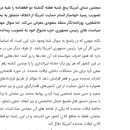
تصویب رسید خواستار اتمام حمایت آمریکا از ائتلاف متجاوز به
خاشقچی، روزنامه‌نگار منتقد سعودی معرفی می‌کند. اما سوال مهم
سیاست های رئیس جمهوری حزب متبوع خود به تصویب رسانده
نکته مهمی که در پاسخ به سوال شما وجود دارد این است که اساسا د
حتی اگر آن فرد رئیس جمهوری آمریکا باشد. از طرف دیگر من در مص
دارد که هنوز احزاب نتوانسته اند آن خلاءها را پر کنند؛ خلاءهایی 
در این کشور که هر روز یک حادثه تیراندازی را با چندین کشته رقم
سعی کرد برای حل مشکلات داخلی ایالات متحده در حوزه اقتصادی رو
امارات متحده عربی و قطر افزایش دهد تا بتواند از طریق قرارداده
همواره به دلیل حمایت از این کشورهای اقتدارگرای عربی و نیز حم
سفید و حتی جنبه شخصی پیدا کردن روابط محمد بن سلمان با ترام
با صدور دستور قتل فجیع جمال خاشقجی و نیز تبعات منفی تجاوز ع
حاکمه ایالات متحده که یکی از شاخه های آن مجلس سنا است، حتی ب
سلمان، قطعا به منافع کلان کشور می اندیشد و در این راستا دو قطع
کلان ایالات متحده آمریکا دفاع کند.