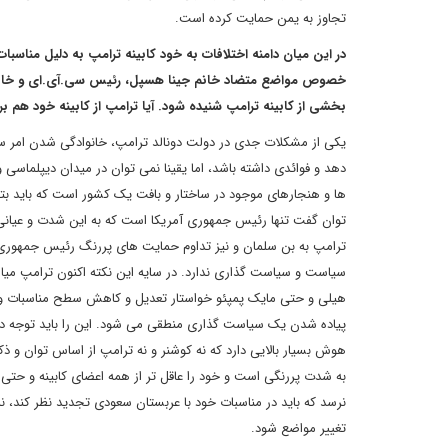
تجاوز به یمن حمایت کرده است.
در این میان دامنه اختلافات به خود کابینه ترامپ به دلیل منا
خصوص مواضع متضاد خانم جینا هسپل، رئیس سی.آی.ای و خانم
بخشی از کابینه ترامپ شنیده شود. آیا ترامپ از کابینه خود ه
یکی از مشکلات جدی در دولت دونالد ترامپ، خانوادگی شدن امر س
دهد و فوائدی داشته باشد، اما یقینا نمی توان در میدان دیپلماسی
ها و هنجارهای موجود در ساختار و بافت یک کشور است که باید بتوان
توان گفت تنها رئیس جمهوری آمریکا است که به این شدت و عیانی،
ترامپ به بن سلمان و نیز تداوم حمایت های پررنگ رئیس جمهوری آ
سیاست و سیاست گذاری ندارد. در سایه این نکته اکنون ترامپ میان 
هیلی و حتی مایک پمپئو خواستار تعدیل و کاهش سطح مناسبات واش
پیاده شدن یک سیاست گذاری منطقی می شود. این را باید توجه د
هوش بسیار بالایی دارد که نه کوشنر و نه ترامپ از اساس توان و ذ
به شدت پررنگی است و خود را عاقل تر از همه اعضای کابینه و حتی 
نرسد که باید در مناسبات خود با عربستان سعودی تجدید نظر کند، ن
تغییر مواضع شود.