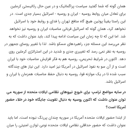
همان گونه که شما گفتید سیاست پراگماتیک و در عین حال رئالیستی کرملین
برای تعادل میان روابط روسیه - ایران و روسیه - اسرائیل بسیار جدی است. در
این راستا یقیناً پوتین هیچ گاه منافع تهران را فدای و روابط خود با اسرائیل
نخواهد کرد، همان گونه که اسرائیل قربانی مناسبات ایران و روسیه نیز نخواهد
شد. اما این که تا چه زمان این سیاست ادامه پیدا کند، باید عنوان داشت که به
نظر می‌رسد این مسئله جزء راهبردهای مسکو باشد. لذا با تغییر روسای جمهور در
روسیه به نظر نمی رسد که تغییری جدی و شدید در این استراتژی کرملین روی
دهد. اکنون در شرایط تحریمی، روسیه هم به فکر افزایش مناسبات خود با ایران
است و از آن سو به نفوذ اسرائیل در آمریکا نیز امید دارد. این نیاز های چندگانه
سبب شده تا در یک موازنه قوا، روسیه به دنبال حفظ مناسبات همزمان با ایران و
اسرائیل باشد.
در سایه مواضع ترامپ برای خروج نیروهای نظامی ایالات متحده از سوریه می
توان عنوان داشت که اکنون روسیه به دنبال تقویت جایگاه خود در خلاء حضور
آمریکا است؟
از ابتدا حضور ایالات متحده آمریکا در سوریه چندان پررنگ نبوده است، اما باید
عنوان داشت که حضور حداقلی نظامی ایالات متحده نوعی توازن امنیتی را میان