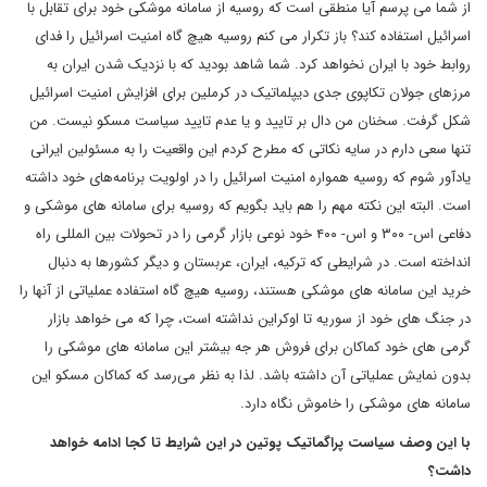
از شما می پرسم آیا منطقی است که روسیه از سامانه موشکی خود برای تقابل با
اسرائیل استفاده کند؟ باز تکرار می کنم روسیه هیچ گاه امنیت اسرائیل را فدای
روابط خود با ایران نخواهد کرد. شما شاهد بودید که با نزدیک شدن ایران به
مرزهای جولان تکاپوی جدی دیپلماتیک در کرملین برای افزایش امنیت اسرائیل
شکل گرفت. سخنان من دال بر تایید و یا عدم تایید سیاست مسکو نیست. من
تنها سعی دارم در سایه نکاتی که مطرح کردم این واقعیت را به مسئولین ایرانی
یادآور شوم که روسیه همواره امنیت اسرائیل را در اولویت برنامه‌های خود داشته
است. البته این نکته مهم را هم باید بگویم که روسیه برای سامانه های موشکی و
دفاعی اس- ۳۰۰ و اس- ۴۰۰ خود نوعی بازار گرمی را در تحولات بین المللی راه
انداخته است. در شرایطی که ترکیه، ایران، عربستان و دیگر کشورها به دنبال
خرید این سامانه های موشکی هستند، روسیه هیچ گاه استفاده عملیاتی از آنها را
در جنگ های خود از سوریه تا اوکراین نداشته است، چرا که می خواهد بازار
گرمی های خود کماکان برای فروش هر جه بیشتر این سامانه های موشکی را
بدون نمایش عملیاتی آن داشته باشد. لذا به نظر می‌رسد که کماکان مسکو این
سامانه های موشکی را خاموش نگاه دارد.
با این وصف سیاست پراگماتیک پوتین در این شرایط تا کجا ادامه خواهد
داشت؟