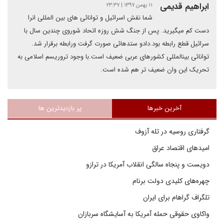
ابراهیم قدیمی
۱۱ بهمن ۱۳۹۷ | ۲۳:۳۷
شما نقش اسرائیل و توانائی های بین المللی انرا
دست کم میگیرید. پس از جنگ شش روزه اتحاد شوروی چندین سال با
سرائیل قطع رابطه بود.دادو ستدهائی صورت گرفت ورابطه برقرار شد.
توانائی بینالمللی کشورهای عربی ضعیف است.با وجود تروریسم اسلامی به
تحریک این وان ضعیف تر هم شده است.
آخرین خبرها
پر بازدیدترین ها
گرفتاری روسیه در تله آزوف
امیدهای اقتصاد عراق
دویست و پنجاه سالگی انقلاب آمریکا در ترازو
چهره‌های کلیدی دولت برنام
تلگراف گراهام برای ایران
واکاوی حقوقی حمله آمریکا به آسایشگاه سربازان