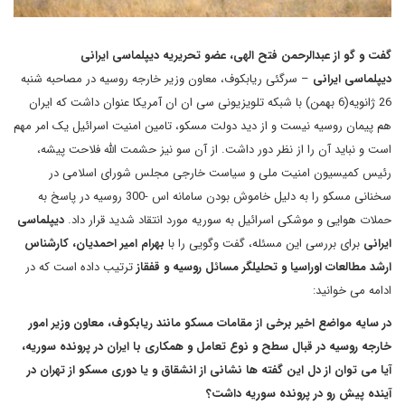
گفت و گو از عبدالرحمن فتح الهی، عضو تحریریه دیپلماسی ایرانی
دیپلماسی ایرانی
– سرگئی ریابکوف، معاون وزیر خارجه روسیه در مصاحبه شنبه
26 ژانویه(6 بهمن) با شبکه تلویزیونی سی ان ان آمریکا عنوان داشت که ایران
هم پیمان روسیه نیست و از دید دولت مسکو، تامین امنیت اسرائیل یک امر مهم
است و نباید آن را از نظر دور داشت. از آن سو نیز حشمت الله فلاحت پیشه،
رئیس کمیسیون امنیت ملی و سیاست خارجی مجلس شورای اسلامی در
سخنانی مسکو را به دلیل خاموش بودن سامانه اس -300 روسیه در پاسخ به
حملات هوایی و موشکی اسرائیل به سوریه مورد انتقاد شدید قرار داد.
دیپلماسی
ایرانی
برای بررسی این مسئله، گفت وگویی را با
بهرام امیر احمدیان، کارشناس
ارشد مطالعات اوراسیا و تحلیلگر مسائل روسیه و قفقاز
ترتیب داده است که در
ادامه می خوانید:
در سایه مواضع اخیر برخی از مقامات مسکو مانند ریابکوف، معاون وزیر امور
خارجه روسیه در قبال سطح و نوع تعامل و همکاری با ایران در پرونده سوریه،
آیا می توان از دل این گفته ها نشانی از انشقاق و یا دوری مسکو از تهران در
آینده پیش رو در پرونده سوریه داشت؟