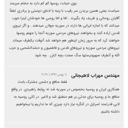
بوی خیانت روسها کم کم دارد به مشام میرسد
سیاست یعنی همین بریدن سر رقیب با پنبه با ادعای دوستی و برادری لطفاً
آقایان روحانی و ظریف یاد بگیرند...امّا و امّا روسی ها خودشان اینرا خوب
میدانند که با اجازه ایرانی ها دارند در سوریه جولان میدهند...و اگر نیروی
قدس اراده کنند و بخواهند نیروهای مردمی سوریه آنجا را جهنم روسها
خواهند کرد که به مرور زمان اینطور هم خواهد شد آنوقت یکطرف میماند
نیروهای مردمی سوریه و نیروهای قدس و فاطمیون و حشدالشحبی و حزب
الَله و آنطرف صهیونیستها سگ صفت بچه کش...چه شود
مهندس مهراب لاهیجانی
۱۱ بهمن ۱۳۹۷ | ۲۱:۳۰
فقط منافع و دشمن مشترک باعث
همکاری ایران و روسیه بخصوص در سوریه شد نه روابط راهبردی. در واقع
منافع ما و روسیه برای مدتی بر هم منطبق شد و لاغیر. در ثانی روسیه به
لابی قدرتمند اسرایل در کنگره نیاز دارد چیزی که ما نداریم یا نیخواهیم
داشته باشیم.