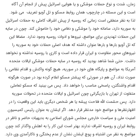
زمان، شدت و نوع حملات موشکی و یا هوایی اسرائیل پیش از انجام آن آگاه
است و این مسئله در چارچوب همان روابط مسکو و تل آویو تعریف می شود.
لذا به نظر منطقی است زمانی که روسیه از پیش اشراف کاملی به حملات اسرائیل
به سوریه دارد، سامانه خود را موشکی و دفاعی خود را خاموش کند. چون در سایه
این حملات تهدیدی برای مواضع، نیروها و ادوات روسیه وجود ندارد. مضافا این
که تل آویو بارها و بارها عنوان داشته که هدف اصلی حملات خود به سوریه را
نیروهای محور مقاومت و ایران قرار داده است و کاری با روسیه نداشته و نخواهد
داشت. حتی شما شاهد بودید که روسیه در سایه حملات موشکی ایالات متحده
آمریکا به مواضع و پایگاه های خود در سوریه، هیچ گونه واکنش و اقدام نظامی را
صورت نداد، آن هم در صورتی که پیشتر مسکو اعلام کرده بود در صورت هرگونه
اقدام واشنگتن، پاسخی مناسب را خواهد داد. پس می بینید که مسکو تعاملی
متفاوت از تهران با بازیگرانی چون اسرائیل و ایالات متحده در تحولات سوریه
دارد. پس حشمت الله فلاحت پیشه یا هر شخص دیگری باید این واقعیت را در
اظهارنظرها و مواضع خود مدنظر قرار دهد. اگر ایشان به عنوان رئیس کمیسیون
امنیت ملی و سیاست خارجی مجلس شورای اسلامی به بدیهیات حاضر و ناظر در
روابط ایران و روسیه اشراف ندارند بهتر است این کار را به اهلش واگذار کند چون
مواضع به نظر من اشتباه و پوچ ایشان نشان از عدم پختگی و ناکارآمدی وی دارد.