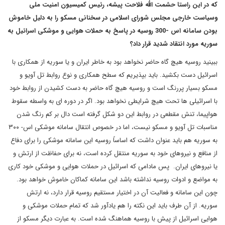
که در این راستا حشمت الله فلاحت پیشه، رئیس کمیسیون امنیت ملی
وسیاست خارجی مجلس شورای اسلامی در سخنانی مسکو را به دلیل خاموش
بودن سامانه اس -300 روسیه در پاسخ به حملات هوایی و موشکی اسرائیل به
سوریه مورد انتقاد شدید قرار داد؟
ببینید روسیه هیچ گاه حاضر نخواهد بود به خاطر ایران و یا سوریه از همکاری با
اسرائیل دست بکشید. باید بپذیریم که سطح همکاری و نوع روابط تل آویو و
مسکو بسیار پررنگ است و روسیه هیچ گاه حاضر به دست کشیدن از روابط خود
با اسرائیلی ها تحت هیچ شرایطی نخواهد بود. اگر در دوره ای به واسطه سقوط
هواپیما، تنش مقطعی در روابط این دو شکل گرفته است دال بر کم رنگ شدن
مناسبات تل آویو و مسکو نیست، اما در خصوص انتقال سامانه موشکی اس- ۳۰۰
به سوریه هم باید عنوان داشت که اساساً روسیه این سامانه موشکی را برای دفاع
از منافع و نیروهای خود به سوریه منتقل کرده است، نه برای حفاظت از ارتش و
یا نیروهای ایران. پس مادامی که اسرائیل در حملات هوایی و موشکی خود کاری
به مواضع و ادوات روسیه نداشته باشد این سامانه کماکان خاموش خواهد بود.
چون این سامانه و فعالیت آن در اختیار مستقیم روسیه قرار دارد، نه ارتش
سوریه. از آن طرف باید این نکته را هم یادآور شد که تمام حملات موشکی و
هوایی اسرائیل از پیش با روسیه هماهنگ شده است. به عبارت دیگر مسکو از