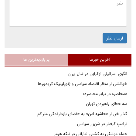
ارسال نظر
آخرین خبرها
پر بازدیدترین ها
الگوی اسرائیلی اوکراین در قبال ایران
خوانشی از منظر اقتصاد سیاسی و ژئوپلیتیک کریدورها
«محاصره در برابر محاصره»
سه خطای راهبردی تهران
گذار خزر از «حاشیه امن» به «فضای بازدارندگی متراکم
ترامپ گرفتار در شن‌زار سیاسی
حمله موشکی به کشتی اماراتی در تنگه هرمز