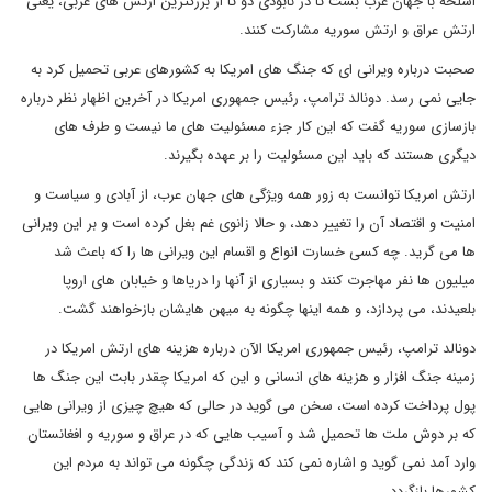
اسلحه با جهان عرب بست تا در نابودی دو تا از بزرگترین ارتش های عربی، یعنی
ارتش عراق و ارتش سوریه مشارکت کنند.
صحبت درباره ویرانی ای که جنگ های امریکا به کشورهای عربی تحمیل کرد به
جایی نمی رسد. دونالد ترامپ، رئیس جمهوری امریکا در آخرین اظهار نظر درباره
بازسازی سوریه گفت که این کار جزء مسئولیت های ما نیست و طرف های
دیگری هستند که باید این مسئولیت را بر عهده بگیرند.
ارتش امریکا توانست به زور همه ویژگی های جهان عرب، از آبادی و سیاست و
امنیت و اقتصاد آن را تغییر دهد، و حالا زانوی غم بغل کرده است و بر این ویرانی
ها می گرید. چه کسی خسارت انواع و اقسام این ویرانی ها را که باعث شد
میلیون ها نفر مهاجرت کنند و بسیاری از آنها را دریاها و خیابان های اروپا
بلعیدند، می پردازد، و همه اینها چگونه به میهن هایشان بازخواهند گشت.
دونالد ترامپ، رئیس جمهوری امریکا الآن درباره هزینه های ارتش امریکا در
زمینه جنگ افزار و هزینه های انسانی و این که امریکا چقدر بابت این جنگ ها
پول پرداخت کرده است، سخن می گوید در حالی که هیچ چیزی از ویرانی هایی
که بر دوش ملت ها تحمیل شد و آسیب هایی که در عراق و سوریه و افغانستان
وارد آمد نمی گوید و اشاره نمی کند که زندگی چگونه می تواند به مردم این
کشورها بازگردد.