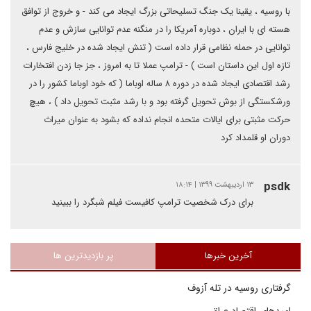
با روسیه ، یقینا یک جنگ تسلیحاتی بزرگ ایجاد می کند - و خروج از توافق
هسته ای با ایران ، دوباره آمریکا را در منگنه عدم توانایی سازش و عدم
توانایی در حمله نظامی قرار داده است ( تنش ایجاد شده در خلیج فارس ،
تازه اول این داستان است ) - ترامپ عملا تا به امروز ، جز جا زدن افتخارات
رشد اقتصادی ایجاد شده در دوره ۸ ساله اوباما ( که خود اوباما کشور را در
ورشکستگی از بوش تحویل گرفته بود و با رشد مثبت تحویل داد ) ، هیچ
حرکت مثبتی برای ایالات متحده انجام نداده که بشود به عنوان میراث
دوران او قلمداد کرد
psdk
۱۳ اردیبهشت ۱۳۹۹ | ۱۸:۱۴
برای درک شخصیت ترامپ کافیست فیلم شبگرد را ببینید
آخرین خبرها
پر بازدیدترین ها
گرفتاری روسیه در تله آزوف
امیدهای اقتصاد عراق