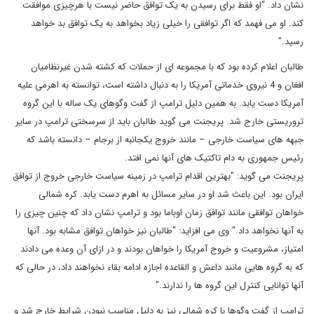
نشان داد. "او فقط برای رسیدن به یک توافق حاضر نیست با هرچیزی موافقت
کند. او می فهمد که اگر توافقی را خیلی زیاد بخواهد به یک توافق بد خواهد
رسید."
طالبان اعلام کرده بود که با مجموعه ای از حملات که کشته شدن غیرنظامیان
افغان و 4 نیروی خدماتی آمریکا را به دنبال داشته است، توانسته به اهرمی علیه
آمریکا دست یابد. به همین دلیل ترامپ از گفت وگوهای یک ساله با این گروه
تروریستی خارج شد. پریجنت می گوید طالبان باید از سرسختی ترامپ در سایر
جبهه های سیاست خارجی – مانند خروج یکجانبه از برجام – دانسته باشد که
رئیس جمهوری به دام تاکتیک های آنها نمی افتد.
پریجنت می گوید: "بهترین اقدام ترامپ در زمینه سیاست خارجی خروج از توافق
ایران بود. این باعث شد او در سایر مسائل به اهرم دست یابد. کره شمالی
خواهان توافقی مانند توافق زمان اوباما بود و ترامپ نشان داد که چنین چیزی را
به آنها نخواهد داد." وی می افزاید: "طالبان نیز خواهان توافق مشابه بود. آنها
امتیاز، مشروعیت و خروج آمریکا را خواهان بودند و در ازای آن وعده می دادند
که به گروه هایی مانند داعش و القاعده اجازه ادامه بقاء نخواهند داد، در حالی که
آنها توانایی کنترل این گروه ها را ندارند."
ترامپ از گفت وگوها با کره شمالی نیز به دلیل مناسب نبودن شرایط خارج شد و