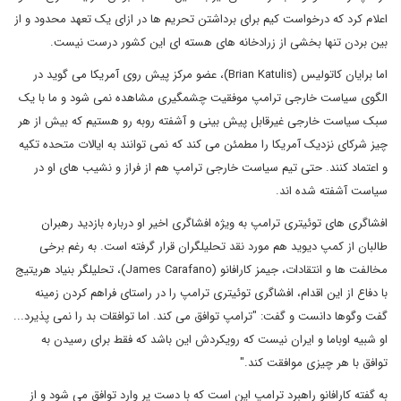
اعلام کرد که درخواست کیم برای برداشتن تحریم ها در ازای یک تعهد محدود و از
بین بردن تنها بخشی از زرادخانه های هسته ای این کشور درست نیست.
اما برایان کاتولیس (Brian Katulis)، عضو مرکز پیش روی آمریکا می گوید در
الگوی سیاست خارجی ترامپ موفقیت چشمگیری مشاهده نمی شود و ما با یک
سبک سیاست خارجی غیرقابل پیش بینی و آشفته روبه رو هستیم که بیش از هر
چیز شرکای نزدیک آمریکا را مطمئن می کند که نمی توانند به ایالات متحده تکیه
و اعتماد کنند. حتی تیم سیاست خارجی ترامپ هم از فراز و نشیب های او در
سیاست آشفته شده اند.
افشاگری های توئیتری ترامپ به ویژه افشاگری اخیر او درباره بازدید رهبران
طالبان از کمپ دیوید هم مورد نقد تحلیلگران قرار گرفته است. به رغم برخی
مخالفت ها و انتقادات، جیمز کارافانو (James Carafano)، تحلیلگر بنیاد هریتیج
با دفاع از این اقدام، افشاگری توئیتری ترامپ را در راستای فراهم کردن زمینه
گفت وگوها دانست و گفت: "ترامپ توافق می کند. اما توافقات بد را نمی پذیرد...
او شبیه اوباما و ایران نیست که رویکردش این باشد که فقط برای رسیدن به
توافق با هر چیزی موافقت کند."
به گفته کارافانو راهبرد ترامپ این است که با دست پر وارد توافق می شود و از