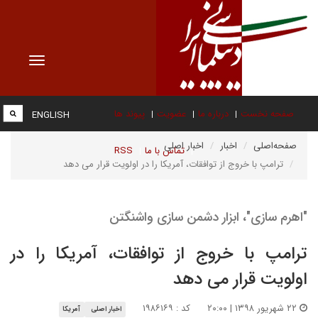
Toggle
vigation
صفحه نخست
درباره ما
عضویت
پیوند ها
ENGLISH
صفحه‌اصلی
اخبار
اخبار اصلی
تماس با ما
RSS
ترامپ با خروج از توافقات، آمریکا را در اولویت قرار می دهد
"اهرم سازی"، ابزار دشمن سازی واشنگتن
ترامپ با خروج از توافقات، آمریکا را در
اولویت قرار می دهد
۲۲ شهریور ۱۳۹۸ | ۲۰:۰۰
کد : ۱۹۸۶۱۶۹
اخبار اصلی
آمریکا