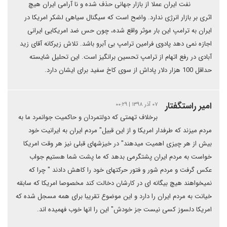
نفت ایران عملا از بازار جهانی حذف شده و نا آرامی ایران هیچ
اثری بر بازار انرژی ندارد. واضح است که سیگنال سیاهی لشکر امریکا در
ایران به ترامپ این بار موثر واقع شده، چون حس ضد امریکایی ایرانی
اجازه نمی دهد پادوی فرامین ترامپ بی آبرو باشد. تلاش زیرکانه آقای زید
آبادی در رفع اتهام از ترامپ تحسین برانگیز است. این تحلیل شایسته
حداقل 100 هزار دلار پاداش از سوی کاخ سفید برای ایشان دارد.
امیر راستگفتار
۰۷ آذر ۱۳۹۸ | ۰۰:۲۹
برخلاف تهمتی که دولتمردان و حاکمیت جوانمرد ما به
مردم میزند که طرفدار امریکا و از این قبیل" مردم ایران به ایرانیت خود
بیش از هر چیزی اهمیت میدهند" در خیزشهای قبلی نیز هر وقت امریکا
خواست به مردم ایران پشتگرمی بدهد که ما پشت شما هستیم جواب
عکس گرفت و مردم شور و فتور حرکتهای خود را کاهش دادند " چرا که
نمیخواهند هیچ بیگانه ای در کارشان دخالت کند مخصوصا امریکا که سابقه
خیانت به مردم ایران را دارد و این موضوع تقریبا برای همه مسجل شده که
امریکا دلسوز کسی نیست جز خودش" این را انها خوب فهمیده اند.