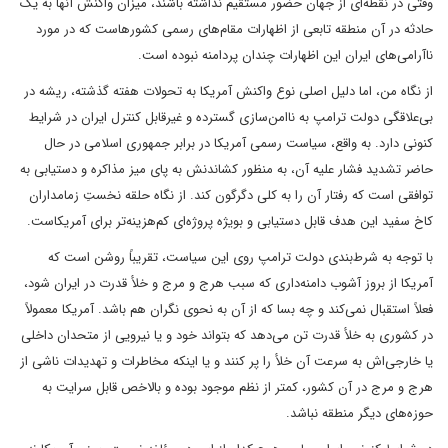
وقتی در نقطه‌ای از جهان حضور مستقیم نداشته باشند، میزان واکنش آنها به یک
حادثه در آن منطقه تابعی از اظهارات مقام‌های رسمی کشورهاست که در مورد
ناآرامی‌های ایران این اظهارات چندان پردامنه نبوده است.
از نگاه من، اما دلیل اصلی نوع واکنش آمریکا به تحولات هفته گذشته، ریشه در
بی‌علاقگی دولت ترامپ به ناامن‌سازی گسترده و غیرقابل کنترل ایران در شرایط
کنونی دارد. به واقع، سیاست رسمی آمریکا در برابر جمهوری اسلامی در حال
حاضر تشدید فشار علیه آن، به منظور کشاندنش به پای میز مذاکره و دستیابی به
توافقی است که رفتار آن را به کلی دگرگون کند. از نگاه حلقه نخستِ زمامداران
کاخ سفید این هدف قابل دستیابی و بویژه پروژه‌ای کم‌هزینه‌تر برای آمریکاست.
با توجه به شرط‌بندی دولت ترامپ روی این سیاست، تقریباً روشن است که
آمریکا از بروز آشوب دامنه‌داری که سبب هرج و مرج و خلأ قدرت در ایران شود،
فعلاً استقبال نمی‌کند و چه بسا که از آن به نحوی نگران هم باشد. آمریکا معمولاً
در کشوری به خلأ قدرت تن می‌دهد که بتواند خود و یا نیرویی از متحدان داخلی
یا خارجی‌اش به سرعت آن خلأ را پر کنند و یا اینکه مخاطرات و تهدیدات ناشی از
هرج و مرج در آن کشور، کمتر از نظم موجود بوده و بالاخص قابل سرایت به
حوزه‌های دیگر منطقه نباشد.