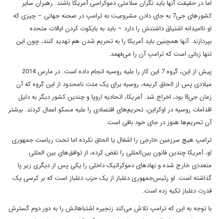
اما در حقیقت آنها باید نگران سلامتی دموکراسی آمریکا باشند. رهبران سایر
کشورهای جی7 به جای دادن مشروعیت به ترامپ در صحنه جهانی – چیزی که
او ناامیدانه اشتیاق داشتنش را دارد – باید به بایکوت کردن ایالات متحده
بپردازند. آنها همچنین باید آمریکا را به تحریم شدن هم تهدید کنند، چون این
تنها زبانی است که ترامپ آن را می‌فهمد.
پیش از این، گروه 7 این کار را علیه روسیه انجام داده است. در مارس 2014
میلادی پس از الحاق کریمه، روسیه برای یک مدت نامحدود از این گروه که آن
زمان جی8 بود، اخراج شد. آمریکا، اتحادیه اروپا و چندین کشور دیگر به دلیل
اقدامات روسیه در اوکراین، تحریم‌های اقتصادی را علیه مسکو اعمال کردند. بیشتر
آن تحریم‌ها هنوز در جای خود باقی است.
ترامپ هیچ سرزمین خارجی را اشغال یا الحاق نکرده‌ اما تحت ریاست جمهوری
او، آمریکا چندین قانون بین‌المللی را نقض کرده، از توافق‌های بین المللی
متعددی خارج شده و نهادهای دموکراتیک داخلی را یکی پس از دیگری زیر پا
گذاشته است. او رئیس‌جمهوری دغلباز از یک حزب دغلباز است که بر کرسی یک
قدرت دغلباز تکیه زده است.
با توجه به این که ترامپ تلاش می‌کند زنجیره اشتباهاتش را به دور دوم گسترش