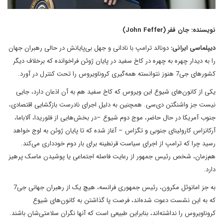
نویسنده: جان ففر (John Feffer)
دیپلماسی ایرانی:
دونالد ترامپ با نادانی و جهل بی‌پایانش در حالی رهبران جهان
را به دیدار چهره‌ به چهره در کاخ سفید در پایان ژوئن فراخوانده که برخلاف دیگر
کشورهای جی7 هنوز نتوانسته همه‌گیری کروناویروس را تحت کنترل در آورد.
یکی از کانون‌‌های شیوع این ویروس که کاخ سفید هم به آن اذعان دارد، جایی
نیست جز واشنگتن دی‌سی. همچنین به دلیل اجرای نادرست بازگشایی اقتصادی،
جنوب آمریکا در حال حاضر، موج دوم شیوع –در بخش‌هایی از فلوریدا، آلاباما،
آرکانزاس کارولینای جنوبی و تگزاس – آغاز شده که تا پایان ژوئن به اوج خواهد
رسید چرا که ترامپ از اجرای سیاست قرنطینه برای بار دوم خودداری می‌‌کند.
هم‌زمان، شخص رئیس جمهور از رعایت فاصله اجتماعی یا پوشیدن ماسک پرهیز
دارد.
به جز امانوئل مکرون، رئیس جمهوری فرانسه، هیچ یک از رهبران جهانی جی‌7
که به این نشست دعوت شده‌‌اند، فرصت پا گذاشتن به کانون‌های شیوع
کروناویروس را نداشته‌اند، بنابراین طبیعی است که آنها نگران سلامتی‌شان باشند.