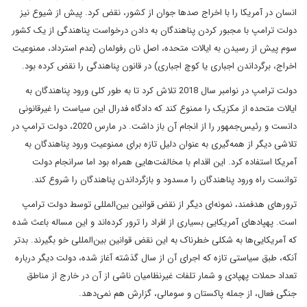
انسان در آمریکا را با اخراج صدها جوان از کشور، نقض کرد. پیش از شیوع نیز
دولت ترامپ با مجبور کردن پناهندگان به دادن درخواست پناهندگی از یک کشور
سوم پیش از رسیدن به ایالات متحده، اصل نان رفولمان (عدم استرداد، ممنوعیت
اخراج، برگرداندن اجباری یا کوچ اجباری) در قانون پناهندگی را نقض کرده بود.
دولت ترامپ در نوامبر سال 2018 تلاش کرد تا به طور کلی ورود پناهندگان به
ایالات متحده از مکزیک را ممنوع کند که دادگاه فدرال این سیاست را غیرقانونی
دانست و رئیس‌جمهور را از انجام آن باز داشت. در مارس 2020، دولت ترامپ در
تلاشی دیگر از همه‌‌گیری به عنوان دلیل تازه برای ممنوعیت ورود پناهندگان به
آمریکا استفاده کرد. این اقدام با مخالفت‌هایی همراه بود اما سرانجام دولت
توانست راه ورود پناهندگان را مسدود و بازگرداندن پناهندگان را شروع کند.
ترورهای هدفمند، نمونه‌ای دیگر از نقض قوانین بین‌المللی توسط دولت ترامپ
است. پهپادهای آمریکایی بسیاری از افراد را ترور کرده‌اند و این مساله باعث شده
که آمریکایی‌ها به شکلی خطرناک به این نقض قوانین بین‌المللی خو بگیرند. بدتر
آنکه، طبق سیاستی تازه که اجرای آن از سال گذشته آغاز شده، دولت دیگر درباره
تعداد حملات پهپادی و شمار تلفات غیرنظامیان ناشی از آن در خارج از مناطق
جنگی فعال، از جمله پاکستان و سومالی، گزارش هم نمی‌دهد.