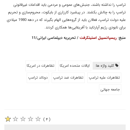
ترامپ را نداشته باشند، جنبش‌های عمومی و مردمی باید اقدامات غیرقانونی
ترامپ را به چالش بکشند. در پیشبرد کارزاری از بایکوت، محروم‌سازی و تحریم
علیه دولت ترامپ، فعالان باید از گروه‌هایی الهام بگیرند که در دهه 1980 میلادی
برای نابودی رژیم آپارتاید با آفریقایی‌ها همکاری کردند.
منبع:
ریسپانسیبل استیتکرفت
/ تحریریه دیپلماسی ایرانی/11
کلید واژه ها:
ایالات متحده امریکا
تظاهرات در امریکا
تظاهرات علیه ترامپ
تظاهرات ضد ترامپ
دونالد ترامپ
جامعه جهانی
( ۴ )