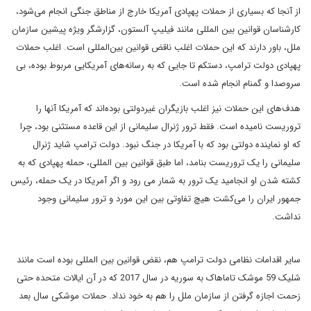
از آنجا که بسیاری از حملات پهپادی آمریکا خارج از مناطق جنگی انجام می‌شود،
کارشناسان قوانین بین المللی مانند فیلیپ آلستون، گزارشگر ویژه پیشین سازمان
ملل، باور دارند که این حملات اغلب ناقض قوانین بین‌المللی است. اغلب حملات
پهپادی دولت ترامپ، دستکم تا جایی که به رسانه‌های آمریکایی مربوط بوده، بی
سروصدا و گمنام انجام شده است.
هدف‌های این حملات نیز اغلب بازیگران غیردولتی بوده‌اند که آمریکا آنها را
تروریست نامیده است. فقط ترور ژنرال سلیمانی از این قاعده مستثنی بود، چرا
که او نماینده دولتی بود که با آمریکا در جنگ نبود. دولت ترامپ شاید ژنرال
سلیمانی را یک تروریست بنامد، اما طبق قوانین بین المللی، حمله پهپادی که به
کشته شدن او انجامید یک ترور به شمار می رود و اگر آمریکا در یک حمله، رئیس
جمهور ایران را می‌کشت هیچ تفاوتی بین این مورد و ترور سلیمانی وجود
نداشت.
سایر اقدامات نظامی دولت ترامپ هم، نقض قوانین بین المللی بوده است مانند
شلیک 59 موشک تاماهاک به سوریه در سال 2017 که در آن ایالات متحده حتی
زحمت اجازه گرفتن از سازمان ملل را هم به خود نداد. حملات موشکی سال بعد