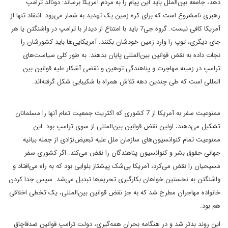
دهد، جامعه بین‌الملل باید این پیام را به مردم آمریکا برساند: دونالد ترامپ
رهبری نامشروع است که برای کره زمین یک تهدید به شمار می‌رود. انتقاد تنها از
آمریکا کافی نیست. گروه جی7 باید با امتناع از دیدار با ترامپ در واشنگتن یا هر
جای دیگری، توپ را وارد زمین خودشان بکنند. آمریکایی‌ها باید کشورشان را
نجات داده به نقض قوانین بین‌المللی پایان بدهند. به طور کلی سیاست‌های
ترامپ در زمینه مهاجرت و پناهندگی توهین و نقضی آشکار علیه قوانین بین
المللی است که طی چندین دهه تلاش همراه با شکیبایی شکل گرفته‌اند.
ممنوعیت سفر به آمریکا از 7 کشوری که اکثریت جمعیت تمام آنها را مسلمانان
تشکیل می‌دهند، اولین نقض قوانین بین‌المللی از سوی ترامپ بود. این
ممنوعیت تمام کنوانسیون‌های سازمان ملل علیه تبعیض‌نژادی از جمله بیانیه
جهانی حقوق بشر و کنوانسیون پناهندگان را نقض می‌کند. اگر کشوری سفر
مسیحیان را نقض می‌کرد، آمریکا بی‌شک پیشتاز بلوایی بود که به راه می‌افتاد و
واشنگتن به نخستین خواهان بکارگیری تحریم‌ها تبدیل می‌شد. سپس جدا کردن
خانواده مهاجران مطرح شد که به جز نقض قوانین بین‌المللی، یک تخطی اخلاقی
هم بود.
این روند بدتر شد و در هنگامه بحران همه‌گیری، دولت ترامپ قوانین ضدقاچاق