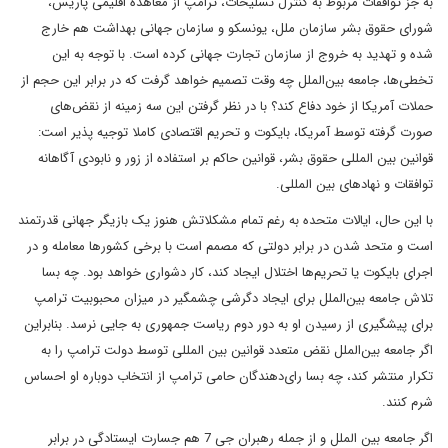
به جز توافقات مربوط به کنترل تسلیحات، ترامپ از معاهده اقلیمی پاریس،
شورای حقوق بشر سازمان ملل، یونسکو و سازمان جهانی بهداشت هم خارج
شده و تهدید به خروج از سازمان تجارت جهانی کرده است. با توجه به این
تخطی‌ها، جامعه بین‌الملل چه وقت تصمیم خواهد گرفت که در برابر این حجم از
حملات آمریکا از خود دفاع کند؟ با در نظر گرفتن این سه زمینه از نقض‌های
صورت گرفته توسط آمریکا، بایکوت و تحریم اقتصادی کاملا توجیه پذیر است:
قوانین بین المللی حقوق بشر، قوانین حاکم بر استفاده از زور و نابودی آگاهانه‌
توافقات و نهادهای بین المللی.
با این حال، ایالات متحده به رغم تمام مشکلاتش هنوز یک بازیگر جهانی قدرتمند
است و متحد شدن در برابر دولتی که مصمم است با برخی کشورها معامله و در
اجرای بایکوت یا تحریم‌ها اختلال ایجاد کند، کار دشواری خواهد بود. چه بسا
تلاش جامعه بین‌الملل برای ایجاد دگرشی چشمگیر در میزان محبوبیت ترامپ
برای پیشگیری از رسیدن او به دور دوم ریاست جمهوری به جایی نرسد. بنابراین
اگر جامعه بین‌الملل نقض متعدد قوانین بین المللی توسط دولت ترامپ را به
تکرار منتشر کند، چه بسا رای‌دهندگان حامی ترامپ از انتخاب دوباره او احساس
شرم کنند.
اگر جامعه بین الملل و از جمله رهبران جی 7 هم جسارت ایستادگی در برابر