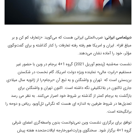
دیپلماسی ایرانی:
ضرب‌المثلی ایرانی هست که می‌گوید: «زتعارف کم کن و بر
مبلغ افزا». ایران و امریکا هم رفته رفته‌ تعارفات را کنار گذاشته‌ و برای گفت‌وگوی
مؤثر، خود‌ را آماده نشان می‌دهند.
نشست سه‌شنبه (پنجم آوریل 2021) گروه 1+4 برجام در وین با حضور غیر
مستقیم «رابرت مالی» نماینده ویژه دولت امریکا، گام نخست در شکستن
بن‌بستی است که تهران و واشنگتن و به تبع آن «برجام»را از ژانویه سال میلادی
جاری تاکنون در بلاتکلیفی نگه داشته است. اکنون تهران و واشنگتن برای
بازگشت به برجام کمتر از گذشته بر شروط خود اصرار می‌کنند. به نظر می رسد
تعدیل‌ها در شروط طرفین به اندازه ای هست که نگرانی تل‌آویو، ریاض و دوحه را
برانگیخته است.
توافق برای برگزاری نشست وین نمی‌توانست بدون واسطه‌گری اعضای شرقی
گروه 1+4 برگزار شود. سخنگوی وزارت‌امور‌خارجه ایالات‌متحده هفته پیش