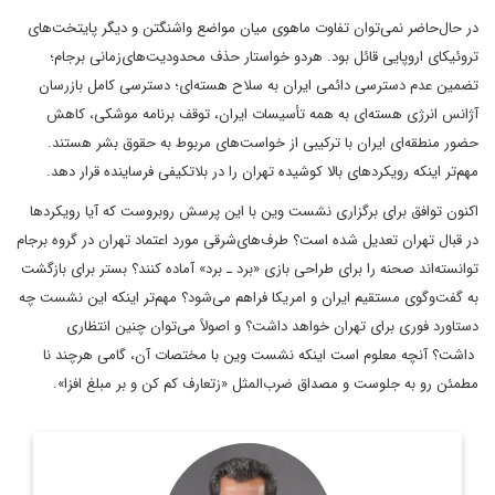
در ‌حال‌حاضر نمی‌توان تفاوت ماهوی میان مواضع واشنگتن و دیگر پایتخت‌های
تروئیکای اروپایی قائل بود. هردو خواستار حذف محدودیت‌های‌زمانی برجام؛
تضمین عدم دسترسی دائمی ایران به سلاح هسته‌ای؛ دسترسی کامل بازرسان
آژانس انرژی هسته‌ای به همه تأسیسات ایران، توقف برنامه موشکی، کاهش
حضور منطقه‌ای ایران با ترکیبی از خواست‌های مربوط به حقوق بشر هستند.
مهم‌تر اینکه رویکردهای بالا کوشیده تهران را در بلاتکیفی فرساینده قرار دهد.
اکنون توافق برای برگزاری نشست وین با این پرسش روبروست که آیا رویکردها
در قبال تهران تعدیل شده است؟ طرف‌های‌شرقی مورد اعتماد تهران در گروه برجام
توانسته‌اند صحنه را برای طراحی بازی «برد ـ برد» آماده کنند؟ بستر برای بازگشت
به گفت‌وگوی مستقیم ایران و امریکا فراهم می‌شود؟ مهم‌تر اینکه این نشست چه
دستاورد فوری برای تهران خواهد داشت‌؟ و اصولاً می‌توان چنین انتظاری
داشت؟ آنچه معلوم است اینکه نشست وین با مختصات آن، گامی هرچند نا
مطمئن رو به جلوست و مصداق ضرب‌المثل «زتعارف کم کن و بر مبلغ افزا».
روزنامه‌نگار و تحلیلگر مسائل بین‌الملل