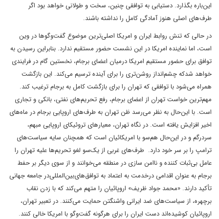
این‌باره بگذارد. دستیابی به توافقی چنین، سخت و طولانی خواهد بود اگر
طرف‌های اصلی هنوز آمادگی کامل را نداشته باشند.
در حالی که تنش روابط ایران و امریکا اصلی‌ترین موضوع گفت‌وگو‌ها در وین
است، اما نماینده امریکا در این نشست حضور مستقیم ندارد. بنابراین رسیدن به
توافق برای حضور مستقیم امریکا در‌میان اعضای برجام، نخستین گام در فرایندی
خواهد شدکه چشم‌انداز روشن‌تری را برای آینده ترسیم می‌کند. این بازگشت
همراه می‌شود با توافقی که تهران را برای بازگشت کامل به برجام ترغیب کند.
مهم‌ترین خواست تهران از اعضای برجام، رفع تحریم‌های نفتی، بانکی و تجاری
است. با این‌حال به نظر می‌رسد ظن تهران به طرف‌های اروپایی برجام در ماه‌های
اخیر افزایش یافته است. در نگاه تهران، معیارهای تروئیکای اروپایی مبهم،
سردرگم و در این‌حال هم‌سو با امریکائیان است که همچنان سایه سیاست‌های
ترامپ را بر سر خود دارد. طرف‌های غربی از یک‌سو لغو تحریم‌ها علیه تهران را
عامل بی‌ثبات کننده و ناامن سازی در منطقه می‌خوانند و از سوی دیگر بر حفط
برجام به عنوان اقدامی در‌خدمت به اعتماد به توافق‌های‌بین‌المللی‌در جامعه جهانی
تأکید دارند. «محمد جواد ظریف» اروپائیان را متهم می‌کند که با زدن نقاب
برچهره، از سیاست‌های ضد ایرانی واشنگتن حمایت می‌کنند. در تعبیر تهران،
اروپائیان کوشیده‌اند دست ایران را برای هرگونه گفت‌وگو با امریکا خالی کنند.