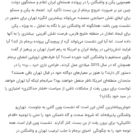
هم‌سویی پکن و واشنگتن را در پرونده هسته‌ای ایران اعلام و سخنگوی دولت
چین نیز بر ضرورت خروج برجام از بن بست تأکید کرد. اعتماد به پکن و مسکو
برای ایفای نقش «میانجی منصف» می‌تواند بیشترین انگیزه تهران برای حضور در
نشست وین باشد؛ همانگونه که واشنگتن نیز با نگاه به تمایل ـ به ویژه ـ پکن
برای ایجاد تعادل در منطقه خلیج فارس، فرصت نقش آفر‌ینی بیشتری را به آنها
داده است. اما آیا این نشست می‌تواند گره از پیچیدگی پرونده برجام باز کند؟ آیا
فرایند تنش‌زدایی در روابط ایران و امریکا به رغم اصرار تهران بر پرهیز از گفت
وگوی مستقیم با واشنگتن کلید خورده است؟ آیا طرف‌های اروپایی اعضای برجام
همچنان که در سال 2015 میلادی عمل کردند، طراحی بازی «برد ـ برد» را در
دستور کار دارند؟ یا هنوز بر معیارهای دوگانه خود در قبال تهران باقی هستند؟
متحدان منطقه‌ای امریکا ناظر منفعل خواهند بود؟ سرانجام اینکه آیا تهران خواهد
توانست برای برون رفت از مشکلات ناشی از سیاست «فشار حداکثری» امتیازی را
در سبد خود بگذارد؟
خوش‌بینانه‌ترین گمان این است که نشست وین گامی به جلوست. تهران‌و
واشنگتن پذیرفته‌اند که شروط سخت و گاه ناممکن خود را حتی با توجیه «اقدام
تاکتیکی» برای برون رفت از بن بست، کنار گذارند. نشست وین قرار است همه
توجه خود را به چگونگی احیای برجام با جلب ترغیب تهران و واشنگتن در