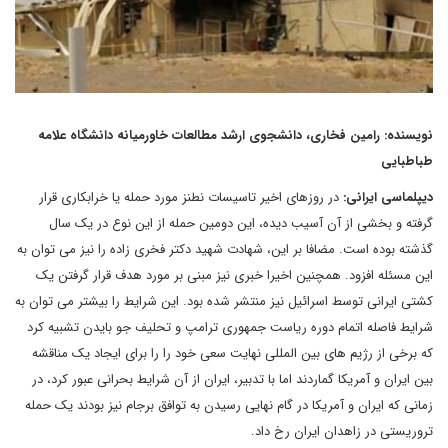
نویسنده: رامین فخاری، دانشجوی ارشد مطالعات خاورمیانه دانشگاه علامه
طباطبایی
دیپلماسی ایرانی:
در روزهای اخیر تاسیسات نطنز مورد حمله یا خرابکاری قرار
گرفته و بخشی از آن آسیب دیده، این دومین حمله از این نوع در یک سال
گذشته بوده است. مضافا بر این، شهادت شهید دکتر فخری زاده را نیز می توان به
این مسئله افزود. همچنین اخیرا خبری نیز مبنی بر مورد هدف قرار گرفتن یک
کشتی ایرانی توسط اسرائیل نیز منتشر شده بود. این شرایط را بیشتر می توان به
شرایط فاصله اتمام دوره ریاست جمهوری ترامپ و تحلیف جو بایدن تشبیه کرد
که برخی از رژیم های بین المللی نهایت سعی خود را را برای ایجاد یک مناقشه
بین ایران و آمریکا گماردند اما با تدبیر، ایران از آن شرایط بحرانی عبور کرد، در
زمانی که ایران و آمریکا در گام نهایی رسیدن به توافق برجام نیز بودند یک حمله
تروریستی در زاهدان ایران رخ داد.