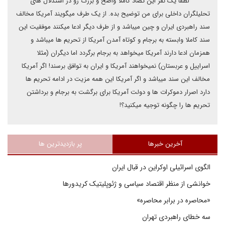
لطفا یک نفر این تضاد کاملا واضح و بزرگ رو در استدلال های
تحلیلگران داخلی برای من توضیح بده. از یک طرف میگویند آمریکا مخالف
سند راهبردی ایران و چین میباشد و از طرف دیگر ادعا میکنند موفقیت این
سند کاملا وابسته به برجام و کوتاه آمدن آمریکا از تحریم ها میباشد و
همزمان ادعا دارند آمریکا میخواهد به برجام برگردد اما دیگران (مثلا
اسراییل و عربستان) نمیخواهند آمریکا و ایران به توافق برسند! اگر آمریکا
مخالف این سند میباشد و اگر آمریکا این همه مزیت در ادامه تحریم ها
دارد اصرار دموکرات ها و دولت آمریکا برای برگشت به برجام و برداشتن
تحریم ها را چگونه توجیه میکنید؟!‌
آخرین خبرها
پر بازدیدترین ها
الگوی اسرائیلی اوکراین در قبال ایران
خوانشی از منظر اقتصاد سیاسی و ژئوپلیتیک کریدورها
«محاصره در برابر محاصره»
سه خطای راهبردی تهران