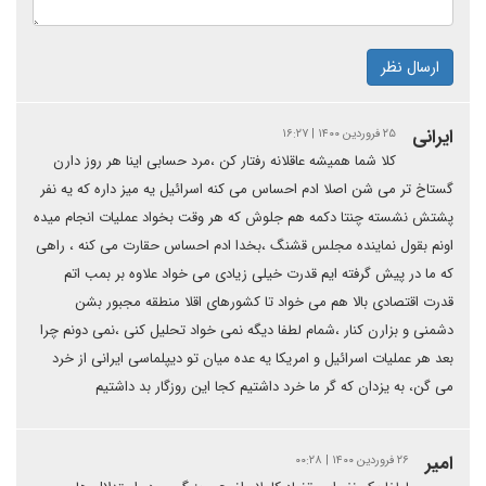
ارسال نظر
ایرانی
۲۵ فروردین ۱۴۰۰ | ۱۶:۲۷
کلا شما همیشه عاقلانه رفتار کن ،مرد حسابی اینا هر روز دارن
گستاخ تر می شن اصلا ادم احساس می کنه اسرائیل یه میز داره که یه نفر
پشتش نشسته چنتا دکمه هم جلوش که هر وقت بخواد عملیات انجام میده
اونم بقول نماینده مجلس قشنگ ،بخدا ادم احساس حقارت می کنه ، راهی
که ما در پیش گرفته ایم قدرت خیلی زیادی می خواد علاوه بر بمب اتم
قدرت اقتصادی بالا هم می خواد تا کشورهای اقلا منطقه مجبور بشن
دشمنی و بزارن کنار ،شمام لطفا دیگه نمی خواد تحلیل کنی ،نمی دونم چرا
بعد هر عملیات اسرائیل و امریکا یه عده میان تو دیپلماسی ایرانی از خرد
می گن، به یزدان که گر ما خرد داشتیم کجا این روزگار بد داشتیم
امیر
۲۶ فروردین ۱۴۰۰ | ۰۰:۲۸