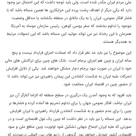
ملی مردم ایران مکدر شده است، ولی باید توجه داشت که این احتمال نیز وجود
دارد که یکی دیگر از اهداف پشت پرده این خرابکاری ها همین مساله باشد که با
فشار افکار عمومی، ایران را به یک باتلاق در منطقه بکشانند یا حداقل وضعیت
موجود را تداوم بخشند که سفر یوسی کوهن، رئیس سازمان موساد به آمریکا
همزمان با این رخداد نیز می تواند موئید این مساله باشد که این تحولات مرتبط
به همدیگر هستند.
این موضوع را نیز باید مد نظر قرار داد که ضمانت اجرای قرارداد بیست و پنج
ساله ایران و چین هم اجرای برجام است. بانک های چین برای تراکنش های مالی
خود با ایران در صورت نبود برجام دچار مشکل خواهند شد. یکی از دلایل افزایش
تحرکات علیه ایران به شکست کشاندن این پیمان راهبردی نیز می تواند باشد تا
از حضور چین در اقتصاد ایران ممانعت شود.
باید افزود که به وجود آمدن یک درگیری در سطح منطقه که الزاما آغازگر آن نیز
ایران نباشد، افکار عمومی جهان را برای تداوم تحریم ها آماده کرده و فشارها بر
چین را برای عدم حضور و به شکست کشاندن قرارداد راهبردی با ایران افزایش
بدهد. این مساله را نیز باید در نظر داشت که چین یک غول اقتصادی است و در
صورتی که علیه ایران اجماع جهانی تشکیل شود اولویت چین منافع ملی و سود
اقتصادی کشور خودش خواهد بود. گروهی از رژیم های بین المللی درصددند که