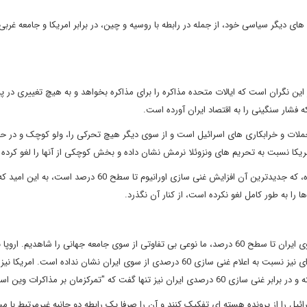
ای دیگر سیاسی خود، از جمله در رابطه با روسیه و چین، در برابر امریکا و جامعه غربی 
این نگران است که ایالات متحده مذاکره را برای مذاکره بخواهد و به هیچ تغییری در پی
که فشار سنگینی را به اقتصاد ایران آورده است.
ملات و خرابکاری های اسرائیل است و از سوی دیگر هیچ تحرکی را، ولو کوچک و در حد 
امریکا نسبت به تحریم های ونزوئلا نرمش نشان داده و بخش کوچکی از آنها را لغو کرد
به همین دلیل ایران به گسترش فعالیت های هسته ای اش رو آورده، که جدیدترین آن افزایش غنی سازی اورانیوم تا سطح 60 درص
ا را به طور کامل لغو نکرده است، از کنار آن نگذرد.
بعد از وقوع حادثه نطنز و متعاقب آن اعلام افزایش غنی سازی از سوی ایران تا سطح 60 درصد، ما نوعی بی تفاوتی از سوی جامعه جهانی را شاهد
خرابکاری نطنز موضعی نگرفته و تا به این لحظه واکنش سرسختانه ای نیز نسبت به اعلام غنی سازی 60 درصدی از سوی ایران نشان نداده است. ام
فت که "تمرکزمان بر مذاکرات وین است."
رائیل را از پرونده هسته ای تفکیک کنند و آن را صرفا یک رابطه دو جانبه غیرمرتبط با م