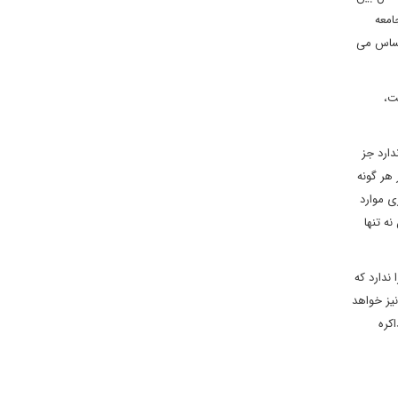
امعه
حساس می
ت،
دارد جز
 هر گونه
ی موارد
ه تنها
 ندارد که
نیز خواهد
کره