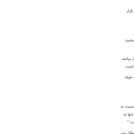
قرار
شبردِ
بیانیه،
ه است.
د است، به این امید که طرف
یم. اروپا نسبت به
ریکا نیز تنها به
سائل بین