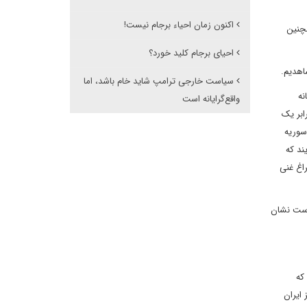
اکنون زمان احیاء برجام نیست!
مچنین
احیای برجام کلید خورد؟
سیاست خارجی ترامپ شاید خام باشد، اما
نه
واقع‌گرایانه است
ابر یک
سوریه
ند که
راغ غنی
 است نشان
که
ایران