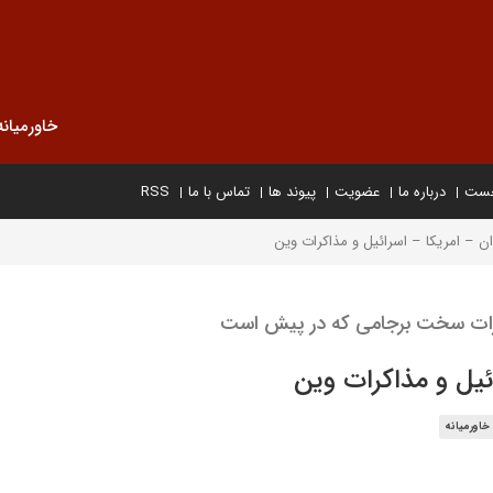
خاورمیانه
خست
درباره ما
عضویت
پیوند ها
تماس با ما
RSS
ن – امریکا – اسرائیل و مذاکرات وین
اکرات سخت برجامی که در پیش است
ئیل و مذاکرات وین
خاورمیانه