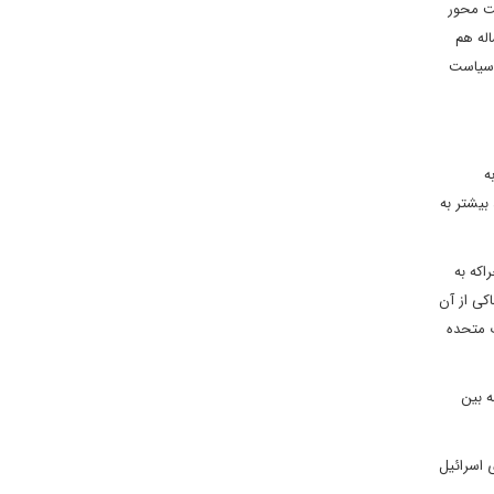
ست محور
له هم
ه سیاست
ه
بیشتر به
اکه به
کی از آن
ت متحده
ه بین
 اسرائیل