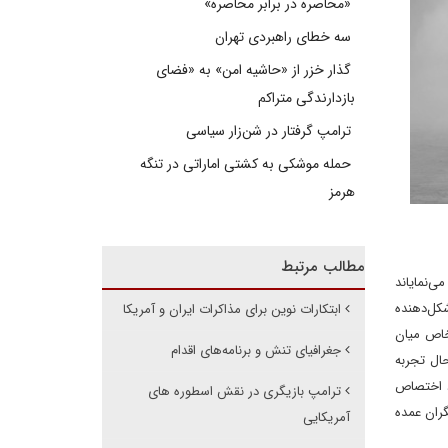
«محاصره در برابر محاصره»
سه خطای راهبردی تهران
گذار خزر از «حاشیه امن» به «فضای
بازدارندگی متراکم
ترامپ گرفتار در شن‌زار سیاسی
حمله موشکی به کشتی اماراتی در تنگه
هرمز
مطالب مرتبط
ی‌نمایاند
شکل‌دهنده
ابتکارات نوین برای مذاکرات ایران و آمریکا
خاص میان
جغرافیای تنش و برنامه‌های اقدام
حال تجربه
ود اختصاص
ترامپ بازیگری در نقش اسطوره های
گران عمده
آمریکایی