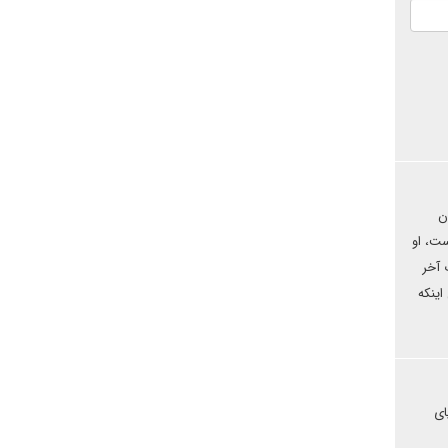
ن
ست، او
 آخر
اینکه
ای