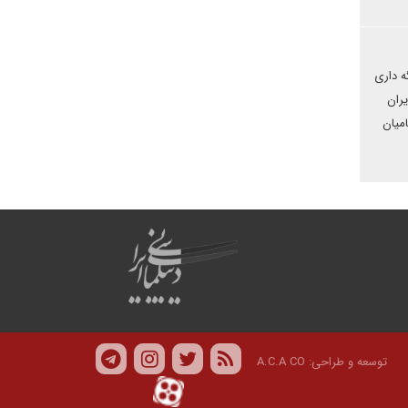
ه داری
ران
میان
توسعه و طراحی:
A.C.A CO