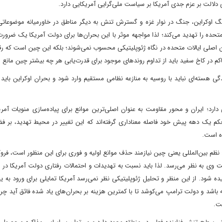
ی دلالت بر عزم جدی آمریکا بر سیاست ملی‌گرایی آمریکایی دارد.
نگ اوکراین، جنگ در نوار غزه و گسترش تنش به دیگر مناطق در خاورمیانه موضوعات
 متحده را تهدید می‌کند؛ لذا مواجهه موثر با این بحران‌ها برای دولت آمریکا یک ضرور
من اصلی ایالات متحده در نگاه ژئوپلیتیکی محسوب نمی‌شوند؛ بلکه این چین است که 
اکم در کاخ سفید باید از تداوم روندهای موجود برای قدرت‌یابی هر چه بیشتر چین مانع
گی هسته‌ای نباید با روسیه به منازعه نظامی مستقیم وارد شود و بحران اوکراین باید 
دارد؛ ایران و محور مقاومت به عنوان اصلی‌ترین موانع برای پیاده‌سازی منویات آمری
کم یک دهه پیش خود فاصله معناداری گرفته‌اند که این تغییر در محیط تهدید، بر ف
ده است.
ح نظم بین‌المللی یعنی چین نیازمند حذف موانع اولیه و فوری برای این منظور است، ف
ت وی به نظر می‌رسد. لذا باید نسبت به تهدیدات و احتمالات رفتاری دولت آمریکا در 
ه شود. از این منظر و تحلیل ژئوپلیتیکی نظر نمی‌رسد آمریکا تمایلی برای ورود به 
اشد و دولت ترامپ می‌کوشد تا با کمترین هزینه بر بحران‌های یاد شده فائق آید چرا
ست.