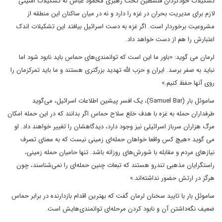
تشکیلات خودگردان فلسطین تحت رهبری محمود عباس نه تشکیلات امنیتی
لازم برای مدیریت بحران در غزه را دارد و نه در میان ساکنان این منطقه از
مشروعیت برخوردار است. اگر غزه به دست اسرائیل‌ بیافتد این تشکیلات اندک
اعتبارش را هم از دست خواهد داد.
لرمان می‌ گوید: «باور ما این است که توانمندی‌های حماس باید نابود شود اما
نباید به صفر برسد. ایران و حزب الله تهدید بزرگتری هستند و ما باید تمرکزمان را
روی آنها حفظ کنیم.»
ساموئل بار (Samuel Bar)، یک افسر پیشین اطلاعات اسرائیل، می‌گوید
طرفداران حمله به غزه با هدف خلع سلاح حماس اگر بدانند که در این حمله امکان
مرگ هزاران سرباز اسرائیلی نیز وجود دارد، دیدگاهشان را تغییر خواهند داد. او
می گوید «هیچ کس واقعا خواهان حمله‌ای زمینی نیست‌ که به معنای تصرف
نیازهای مردم و مقابله با شورش‌های روزانه باشد. تنها حامیان حمله زمینی،
راستگرایان مذهبی تندرو هستند که تبعات چنین حمله‌ای را نمی‌شناسند، چون
هرگز در ارتش حضور نداشته‌اند.»
ساموئل بار با تایید سخنان لرمان گفت که بهترین اقدام بازدارنده در برابر حماس
ضعیف نگه‌داشتن آن و نابود کردن مرحله‌ای توانمندی‌هایش است.