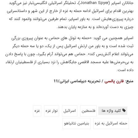
جاناتان اسپایر (Jonathan Spyer)، تحلیلگر اسرائیلی انگلیسی‌تبار نیز می‌گوید
بهترین اقدام برای اسرائیل ادامه حمله به غزه از خارج از این شهر و داستانسرایی
درباره پیروزی‌هایش است. به باور اسپایر، تمام طرفین می‌توانند وانمود کنند که
چیزی به دست آورده‌اند و به منازعه پایان بدهند.
اسپایر همچنین می گوید: «حمله به تونل های حماس به عنوان پیروزی بزرگی
ثبت شده است و به باور من ارتش اسرائیل پس از یک، دو یا سه حمله دیگر
می‌تواند اعلام آتش‌بس کند». حماس هم می‌تواند آرام بگیرد، چون با پاسخ دادن
به بی‌حرمتی‌ها علیه مسجد الاقصی جایگاهش را نزد بسیاری از فلسطینیان ارتقاء
داده است.
منبع:
فارن پالسی
/ تحریریه دیپلماسی ایرانی/11
کلید واژه ها:
فلسطین
اسرائیل
نوار غزه
غزه
حمله اسرائیل به غزه
بنیامین نتانیاهو