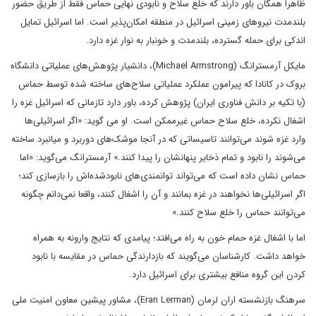
ظاهرا همگان باور دارند که خلع‌ سلاح و نابودی نهایی حماس فقط از طریق حضور
بلندمدت نیروهای زمینی اسرائیل در منطقه امکان‌پذیر است. اما اسرائیل تمایل
اندکی برای حمله گسترده، بلندمدت و خونبار به نوار غزه دارد.
مایکل آرمسترانگ (Michael Armstrong)، دانشیار پژوهش‌های عملیاتی دانشگاه
بروک در کانادا که پیرامون عملکرد عملیاتی سلاح‌های ساخته شده توسط حماس
(با تکیه بر دانش فناوری ایران) پژوهش کرده، باور دارد تازمانی که اسرائیل غزه را
اشغال نکرده، خلع سلاح حماس غیرممکن است. او می گوید: «اگر اسرائیلی‌ها
وارد غزه شوند می‌توانند تاسیساتی که در آنجا موشک‌های دوربرد و میانبرد ساخته
می‌شوند را نابود و تمام ذخایر پنهانشان را پیدا کنند.» آرمسترانگ می‌گوید: «اما
حماس نشان داده است که می‌تواند توانمندی‌های نابود‌شده‌اش را بازسازی کند؛
اگر اسرائیلی‌ها نخواهند در غزه بمانند و آن را اشغال کنند، واقعا نمی‌دانم چگونه
می‌توانند حماس را خلع سلاح کنند.»
اما با اشغال غزه حمام خون به راه می‌افتد؛ پیامدی که نتایج وارونه به همراه
خواهد داشت. کارشناسان می‌گویند که بازدارندگی حماس در مقایسه با نابود
کردن این گروه منافع بیشتری برای اسرائیل دارد.
سرهنگ بازنشسته اران لرمان (Eran Lerman)، مشاور پیشین معاون امنیت ملی