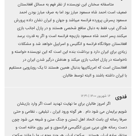
متاسفانه سخنان این نویسنده از نظر فهم به مسائل افغانستان
ضعیف است.احمد شاه مسعود مبارز بود اما به صرف مبارز بودن احمد
مسعود پسرش پرورده فرانسه میباشد و جهان و ایران نشان داده پرورش
شدگان غرب فقط به دنبال منافع شخصی هستند و در پازل اجانب بازی
میکنند.پسر احمد شاه مسعود بازیچه فرانسه است و اگر به قدرت برسد
افغانستان جولانگاه فرانسه و انگلیس و اسراییل خواهد شد و مشکلات
زیادی برای ایران دارد و برداشت بنده این است که این نویسنده خواسته و
ناخواسته در پازل اجانب بازی میکند و هدفش درگیر شدن ایران در
افغانستان است که امریکاییها بدنبال همین هستند تا یک رویارویی مستقیم
با ایران داشته باشند و البته توسط طالبان.
فدوی
۱۶ شهریور ۱۴۰۰ | ۱۲:۳۱
اگر امروز طالبان برای ما نهایت تهدید است اگر وارد بازیشان
شویم برایمان می شود دام . هر گونه ورود ایران ، تبلیغی ، نظامی و حتی
صرفا رسانه ای باعث اتحاد اهل تسنن و جنگ سنی و شیعه می شود چون
دست رسانه های عربی عبری انگلیسی فرانسوی و غیر روی ماشه است و
منتظر سایه ایران هستند . سکوت ایران هر چند وجه ی ما را مانند سکوت