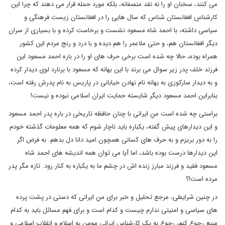
می کنند، سخنان او را نه نقد منصفانه، بلکه مورد حمله قرار می دهند که چرا این
کارشناسِ افغانستان شناس که سال هایی را در افغانستان زیست فرهنگی و
سیاسی داشته، با احمد شاه مسعود نشست و برخاست کرده و با بسیاری از سران
دیگر افغانستان هم، و حتی ملاعمر را هم دیده و با درد و رنج مردم این کشور
همراه بوده، حالا چه شده است برخی حرف های او را در باره احمد مسعود این
فرزند خلف پدر زیر سوال می برند با این بهانه که مسعود با برنارد لوی دیدار کرده
و به دیدار سارکوزی به بهانه نام نهادن خیابانی در پاریس به نام پدرش رفته است،
بنابراین احمد مسعود دیگر شایسته حمایت ایران اسلامی نبوده و نیست!
براستی چه شده است منِ ایرانی با چنان حافظه تاریخی در باره پدر احمد مسعود
و این دیدارهای پیش گفته، یکباره باید ناچار شوم که همه معلومات گذشته خودم
را به دور بریزم و به حرف های کسانی همچون امید دانا دل بدهم. به فرض اگر
این دیدارها درست بوده باشد، اما آیا می توان همه اندیشه های احمد شاه
مسعود فقید و فرزند مبارز زنده اش در چشم ما به یکباره به کنار رود. تازه مگر پدر
مرده است!؟
در چنین شرایطی، مرجع تحلیل و خبر برای منِ ایرانی که دستی در پشت پرده
های سیاسی و امنیتی ندارم چیست و کدام است و برای فهم مسائل باید به کدام
منبع رجوع کنم، رجوع به یک کارشناس ایرانی مومن به اسلام و انقلاب اسلامی و