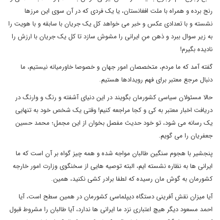
رنج برده و همراه با ملت افغانستان، یا یک فردی که در آن سوی این مرزها
نشسته و با تعدادی عکس و خبر می خواهد کل یک جریان با سابقه و با هویت را
به زیر سوال ببرد و ذهن منِ ایرانی را مشوش سازد تا کل یک جریان با ارزش را
نادیده بگیرم!
گفته آمد که ما مردم، متخصصان امور جهان و خصوصا خاورمیانه نیستیم، ما
دنبال مرجع معتبر برای فهم رویدادها هستیم.
حالا مسئولان سیاسی کشورمان بگویند در این دنیای آشفته و رنگ و وارنگ در
دریافت اخبار معتبر به کی و کجا مراجعه کنیم! وقتی یک شخص خود به تنهایی
یک رسانه می شود، تو خود حدیث مفصل بخوان از این مجمل؛ محمد حسین
جعفریان را می گویم.
پنجشیر با هجوم سنگین طالبان مواجه شده و همه چیز گواه بر آن است که ما
ایرانی ها به نظاره نشسته ایم، البته توصیه هایی از سخنگوی وزارت امور خارجه
کشورمان به گوش مان رسیده که لطفا برادر کشی نکنید، همین.
آیا میزان نقش آفرینی دستگاه دیپلماسی کشورمان در همین سطح است، آیا
احمد مسعود دیگر هیچ اعتباری نزد ما ایرانی ها ندارد، آیا طالبان را مشروط قبول