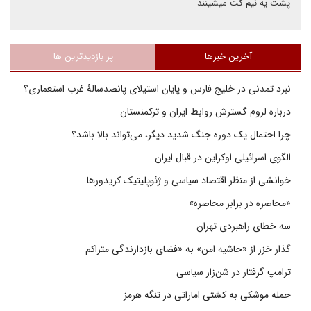
پشت یه نیم کت میشینند
آخرین خبرها
پر بازدیدترین ها
نبرد تمدنی در خلیج فارس و پایان استیلای پانصدسالۀ غرب استعماری؟
درباره لزوم گسترش روابط ایران و ترکمنستان
چرا احتمال یک دوره جنگ شدید دیگر، می‌تواند بالا باشد؟
الگوی اسرائیلی اوکراین در قبال ایران
خوانشی از منظر اقتصاد سیاسی و ژئوپلیتیک کریدورها
«محاصره در برابر محاصره»
سه خطای راهبردی تهران
گذار خزر از «حاشیه امن» به «فضای بازدارندگی متراکم
ترامپ گرفتار در شن‌زار سیاسی
حمله موشکی به کشتی اماراتی در تنگه هرمز