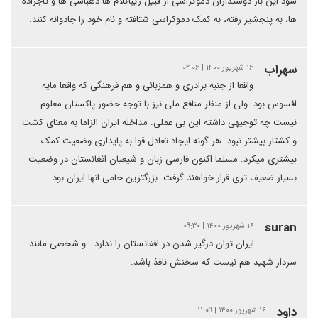
شود این بار دوستداران دموکراسی از قبیل زیباکلام ها دهباشی ها و تاجزاده
ها، به پنجشیر رفته، به کمک دموکراسی شتافته و نام خود را جادوانه کنند‌.
سهراب
۱۶ شهریور ۱۴۰۰ | ۰۲:۰۶
واقعا از جنبه برادری و همزبانی و هم فرهنگی که واقعا مایه
افسوس بود. ولی از منظر منافع ملی نیز با توجه حضور پاکستان معلوم
نیست چه توجیهی داشته این بی عملی. مداخله ایران الزاما به معنای کشت
و کشتار بیشتر نبود. هر گونه ایجاد تعادل قوا به پایداری وضعیت کمک
بیشتری میکرد. مسلما اکنون فارسی زبان و شیعیان افغانستان در وضعیت
بسیار ضعیف تری قرار خواهند گرفت. بزرگترین حامی انها ایران بود.
suran
۱۶ شهریور ۱۴۰۰ | ۰۹:۳۰
ایران توان درگیر شدن در افغانستان را ندارد . و شخصی مانند
سردار شهید هم نیست که سخنش نافذ باشد.
داود
۱۶ شهریور ۱۴۰۰ | ۱۱:۰۹