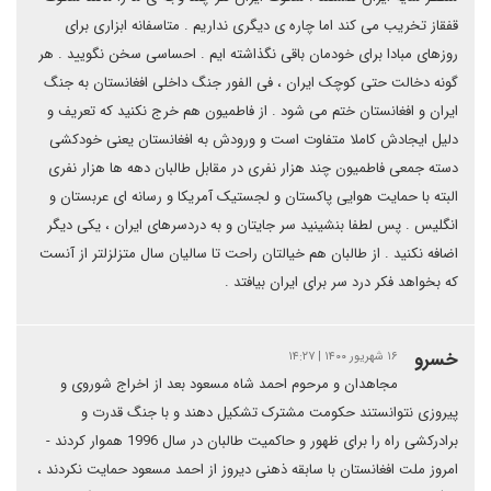
قفقاز تخریب می کند اما چاره ی دیگری نداریم . متاسفانه ابزاری برای
روزهای مبادا برای خودمان باقی نگذاشته ایم . احساسی سخن نگویید . هر
گونه دخالت حتی کوچک ایران ، فی الفور جنگ داخلی افغانستان به جنگ
ایران و افغانستان ختم می شود . از فاطمیون هم خرج نکنید که تعریف و
دلیل ایجادش کاملا متفاوت است و ورودش به افغانستان یعنی خودکشی
دسته جمعی فاطمیون چند هزار نفری در مقابل طالبان دهه ها هزار نفری
البته با حمایت هوایی پاکستان و لجستیک آمریکا و رسانه ای عربستان و
انگلیس . پس لطفا بنشینید سر جایتان و به دردسرهای ایران ، یکی دیگر
اضافه نکنید . از طالبان هم خیالتان راحت تا سالیان سال متزلزلتر از آنست
که بخواهد فکر درد سر برای ایران بیافتد .
خسرو
۱۶ شهریور ۱۴۰۰ | ۱۴:۲۷
مجاهدان و مرحوم احمد شاه مسعود بعد از اخراج شوروی و
پیروزی نتوانستند حکومت مشترک تشکیل دهند و با جنگ قدرت و
برادرکشی راه را برای ظهور و حاکمیت طالبان در سال 1996 هموار کردند -
امروز ملت افغانستان با سابقه ذهنی دیروز از احمد مسعود حمایت نکردند ،