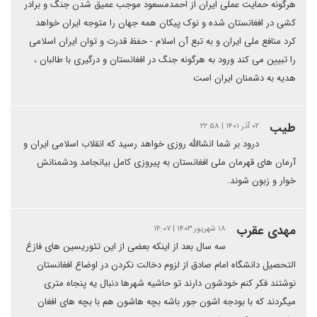
هرگونه حمایت عملی ایران از احمدمسعود موجب عمیق شدن جنگ و برادر
کشی در افغانستان شده و نوک پیکان همه جهان را متوجه ایران خواهد
کرد منافع ملی ایران و به تبع آن اسلام - حفظ قدرت و توان ایران اسلامی
را تبیین می کند ورود به هرگونه جنگ در افغانستان و درگیری با طالبان ،
هدیه به دشمنان ایران است
طیب
۰۲ آذر ۱۴۰۱ | ۲۲:۵۸
درود بر شما انشاالله روزی خواهد رسید که انقلاب اسلامی ایران و
آرمان های قهرمان ملی افغانستان به پیروزی کامل بیانجامد ودشمنانش
خوار و زبون شوند.
مهدی عقرب
۱۸ شهریور ۱۴۰۳ | ۱۴:۰۷
سه سال بعد از اینکه بعضی از این تئوریسین های فازغ
التحصیل دانشگاه امام صادق از لزوم دخالت نکردن در اوضاع افغانستان
نوشتند فکر کنم خودشون دارند تو حاشیه شهرها دنبال یه پنجاه متری
میگردند که با بودجه اشون جور باشه بچه هاشون هم با بچه های افغان