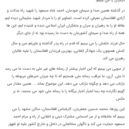
دیگران را می بینیم.
در گذشته همین صدا و سیمای خودمان، احمد شاه مسعود را شهید راه عدالت و
آزادی افغانستان معرفی کرده است، تصاویر او را با سردار شهید سلیمانی دیده ایم،
علاقه او را به رهبران و سران و متفکران ایران اسلامی دیده و شنیده ایم، این ها
همه از راه صدا و سیمای کشورمان به دست ما رسیده بود نه از جای دیگر.
حال فرزند خلفش را می بینیم که قدم در راه پدر گذاشته و علیرغم سن و سال
کمش همچون یک جهادگر انقلابی، بهترین فرزندان افغانستان را علیه طالبان
رهبری می کند.
از سویی می بینیم که این اخبار بیشتر از رسانه های غیر ملی به دست ما می رسد
تا ملی. آری، ما مراقب رسانه ملی هستیم که تا چه میزان خبرهای مربوطه را
بازتاب می دهد و چگونه بازتاب می دهد، این موضوع بماند.... همین مقدار می
گویم نگارنده چه بسا اعتبار اخبار بیگانه را با رسانه ملی خود می سنجد، نه بر
عکس.
این روزها، محمد حسین جعفریان، کارشناس افغانستان، ساکن مشهد را می
بینیم که عاشقانه و از سر احساس مشترک دینی و انقلابی از راه و مرام احمد
مسعود حمایت می کند و ناگهان مخالفانی در داخل و خارج کشور علیه او ظهور