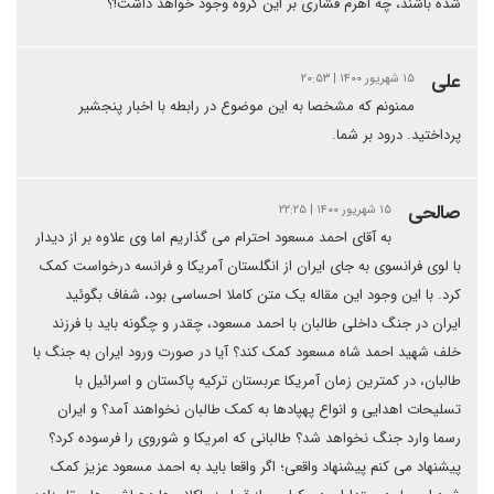
شده باشند، چه اهرم فشاری بر این گروه وجود خواهد داشت!؟
علی
۱۵ شهریور ۱۴۰۰ | ۲۰:۵۳
ممنونم که مشخصا به این موضوع در رابطه با اخبار پنجشیر
پرداختید. درود بر شما.
صالحی
۱۵ شهریور ۱۴۰۰ | ۲۲:۲۵
به آقای احمد مسعود احترام می گذاریم اما وی علاوه بر از دیدار
با لوی فرانسوی به جای ایران از انگلستان آمریکا و فرانسه درخواست کمک
کرد. با این وجود این مقاله یک متن کاملا احساسی بود، شفاف بگوئید
ایران در جنگ داخلی طالبان با احمد مسعود، چقدر و چگونه باید با فرزند
خلف شهید احمد شاه مسعود کمک کند؟ آیا در صورت ورود ایران به جنگ با
طالبان، در کمترین زمان آمریکا عربستان ترکیه پاکستان و اسرائیل با
تسلیحات اهدایی و انواع پهپادها به کمک طالبان نخواهند آمد؟ و ایران
رسما وارد جنگ نخواهد شد؟ طالبانی که امریکا و شوروی را فرسوده کرد؟
پیشنهاد می کنم پیشنهاد واقعی؛ اگر واقعا باید به احمد مسعود عزیز کمک