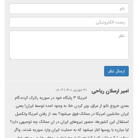
ارسال نظر
امیر ارسلان ریاحی
۳۰ شهریور ۱۴۰۰ | ۰۸:۰۹
امریکا ۳ پایگاه خود در سوریه راترک کرده،گام
بعدی خروج ناتو از عراق، وپر کردن خلا به وجود امده توسط ایران! یعنی
ایران جانشین امریکا در ممالک فوق میشود؟ بعد از رفتن امریکا وتکمیل
استقلال این کشورها، حضور نیروهای ایران در ان ممالک چه توجیهی دارد؟
ایا مبارزه با روسها اغاز میشود که به حمایت ایران وارد سوریه شدند، واگر
منظور ترکیه باشد که ترکها هم تا خروج تمام نیروهای خارجی ورفع خطر