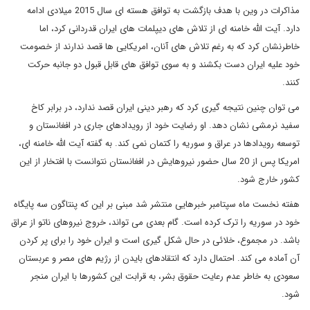
مذاکرات در وین با هدف بازگشت به توافق هسته ای سال 2015 میلادی ادامه
دارد. آیت الله خامنه ای از تلاش های دیپلمات های ایران قدردانی کرد، اما
خاطرنشان کرد که به رغم تلاش های آنان، امریکایی ها قصد ندارند از خصومت
خود علیه ایران دست بکشند و به سوی توافق های قابل قبول دو جانبه حرکت
کنند.
می توان چنین نتیجه گیری کرد که رهبر دینی ایران قصد ندارد، در برابر کاخ
سفید نرمشی نشان دهد. او رضایت خود از رویدادهای جاری در افغانستان و
توسعه رویدادها در عراق و سوریه را کتمان نمی کند. به گفته آیت الله خامنه ای،
امریکا پس از 20 سال حضور نیروهایش در افغانستان نتوانست با افتخار از این
کشور خارج شود.
هفته نخست ماه سپتامبر خبرهایی منتشر شد مبنی بر این که پنتاگون سه پایگاه
خود در سوریه را ترک کرده است. گام بعدی می تواند، خروج نیروهای ناتو از عراق
باشد. در مجموع، خلائی در حال شکل گیری است و ایران خود را برای پر کردن
آن آماده می کند. احتمال دارد که انتقادهای بایدن از رژیم های مصر و عربستان
سعودی به خاطر عدم رعایت حقوق بشر، به قرابت این کشورها با ایران منجر
شود.