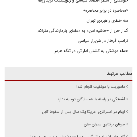
خوانشی از منظر اقتصاد سیاسی و ژئوپلیتیک کریدورها
«محاصره در برابر محاصره»
سه خطای راهبردی تهران
گذار خزر از «حاشیه امن» به «فضای بازدارندگی متراکم
ترامپ گرفتار در شن‌زار سیاسی
حمله موشکی به کشتی اماراتی در تنگه هرمز
مطالب مرتبط
ماموریت با موفقیت انجام شد!
آشفتگی در رابطه با همسایگان توجیه ندارد
ابهام در استراتژی امریکا یک سال پس از سقوط کابل
طوفان برکناری عمران خان
گام های اشتباه واشنگتن، جسارت دشمنان و دلسردی متحدان