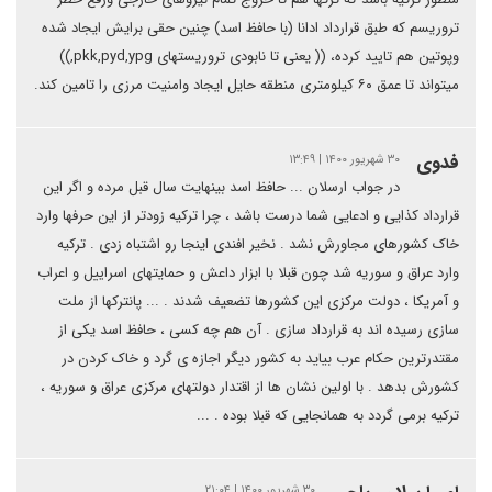
تروریسم که طبق قرارداد ادانا (با حافظ اسد) چنین حقی برایش ایجاد شده
وپوتین هم تایید کرده، (( یعنی تا نابودی تروریستهای pkk,pyd,ypg,))
میتواند تا عمق ۶۰ کیلومتری منطقه حایل ایجاد وامنیت مرزی را تامین کند.
فدوی
۳۰ شهریور ۱۴۰۰ | ۱۳:۴۹
در جواب ارسلان ... حافظ اسد بینهایت سال قبل مرده و اگر این
قرارداد کذایی و ادعایی شما درست باشد ، چرا ترکیه زودتر از این حرفها وارد
خاک کشورهای مجاورش نشد . نخیر افندی اینجا رو اشتباه زدی . ترکیه
وارد عراق و سوریه شد چون قبلا با ابزار داعش و حمایتهای اسراییل و اعراب
و آمریکا ، دولت مرکزی این کشورها تضعیف شدند . ... پانترکها از ملت
سازی رسیده اند به قرارداد سازی . آن هم چه کسی ، حافظ اسد یکی از
مقتدرترین حکام عرب بیاید به کشور دیگر اجازه ی گرد و خاک کردن در
کشورش بدهد . با اولین نشان ها از اقتدار دولتهای مرکزی عراق و سوریه ،
ترکیه برمی گردد به همانجایی که قبلا بوده . ...
۳۰ شهریور ۱۴۰۰ | ۲۱:۰۴