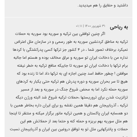
داشتید و حقایق را هم میدیدید.
به ریاحی
۳۱ شهریور ۱۴۰۰ | ۰۱:۱۱
اگر چنین توافقی بین ترکیه و سوریه بود سوریه به حملات
ترکیه به مناطق کردنشین سوریه به طور رسمی و در سازمان ملل اعتراض
نمیکرد برخلاف تصور شما ، در ۴ کشور جز ترکها کسی پدرکشتگی با کردها
نداره من با دخالت ایران تو سوریه و عراق مخالف بوده و هستم اما جالبه
برام ترکها با دخالت ایران تو سوریه تا جاییکه منافع ترکیه به خطر نیفته
موافقن ! چطور حافط اسد چنین اجازه ای به ترکها داد اما تا زنده بود که
هیچ تا سر بحران سوریه و دوره پدرش هم ترکیه حتی یکبار به کردهای
سوریه حمله نکرد اما به محض شروع جنگ در سوریه و بعد از مسیر
تزانزیت شدن برای تروریستها ،حملات ترکیه شروع شد البته ورژن دیگه
ترکیه ، آذرباییجان هم دقیقا همین نقشه رو برای ایران داره بخاطر همین با
دو همسایه ایران پاکستان و همین ترکیه مانور برگزار میکنه و منتظر تا اینجا
هم مثل سوریه بهم بریزه و حمله کنه و حتما بعد از حملاتش هم این
حملات و پانترکهایی مثل تو به توافق دروغین بین ایران و آذرباییجان نسبت