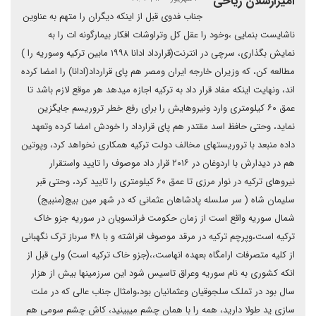
امیرارسلان ریاحی
جناب فدوی قبل از اینکه دیگران را متهم به عناوین
ناشایست بنمایی ،وخود را عقل کل وتراوشات افکار بیمارگونه ات را به
نمایش بگذاری، سرچی در انترنت(قرارداد ادانا ۱۹۹۸ مابین ترکیه وسوریه را )
مطالعه کن، که وزیران خارجه ایران ومصر هم پای قرارداد(ادانا) را امضا کرده
اند، ونهایت اینکه مفاد قرار داد به ترکیه اجازه میدهد هر موقع لازم باشد تا
عمق ۶۰ کیلومتری وارد ونیروهایش را برای رفع خطر تروریسم جایگزین
نماید، وحتی حافظ اسد مقتدر هم پای قرارداد را خودش امضا کرده وتعهد
داده منبعد با تروریستهای مخالف دولت ترکیه همکاری نخواهد کرد، وپوتین
هم در دیدارش با اردوغان در ۲۰۱۶ قرار داد موصوف را تایید واستقرار
نیروهای ترکیه در نوار مرزی تا عمق ۶۰ کیلومتری را تایید کرد، وحتی قبر
سلیمان شاه ( سر سلسله پادشاهان عثمانی که در شهر مین بیچ(منبیج)
شمال سوریه واقع است از زمان حکومت فرانسویان در سوریه جزو خاک
ترکیه است،وپرچم ترکیه در مرقد موصوف افراشته و با ۴۸ سرباز ترک نگهبانی
از کلیه متصرفات ارامگاه بعهده انهاست،،(جزو خاک ترکیه است) ولی قبل از
انکه کشوری به نام سوریه وعراق تاسیس شود این سرزمینها بیش از هزار
سال بود در تملک سلجوقیان وعثمانیان بود،وامثال جناب عالی که در ملت
سازی ید طولا دارید، همه را با همان چشم میبینید، کاش چشم سومی هم