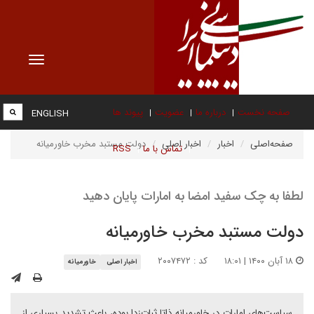
Toggle
vigation
صفحه نخست
درباره ما
عضویت
پیوند ها
ENGLISH
صفحه‌اصلی
اخبار
اخبار اصلی
دولت مستبد مخرب خاورمیانه
تماس با ما
RSS
لطفا به چک سفید امضا به امارات پایان دهید
دولت مستبد مخرب خاورمیانه
۱۸ آبان ۱۴۰۰ | ۱۸:۰۱
کد : ۲۰۰۷۴۷۲
اخبار اصلی
خاورمیانه
سیاست‌های امارات در خاورمیانه ذاتا ثبات‌زدا بوده، باعث تشدید بسیاری از