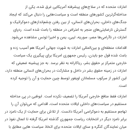
امارات متحده که در سلاح‌های پیشرفته آمریکایی غرق شده، یکی از
مداخله‌گرترین کشورهای منطقه است و سیاست‌هایی را دنبال می‌کند که ایجاد
جنگ‌های داخلی، بحران‌های انسانی، از بین رفتن چشم‌اندازهای دموکراتیک و
گسترش نارضایتی‌های منجر به اعتراض در منطقه را باعث شده است. ردپای
امارات در ناآرامی‌ها مصر، سوریه، لیبی، یمن و اخیرا تونس مشاهده می‌شود.
اقدامات منطقه‌ای و بین‌المللی امارات به شهرت جهانی آمریکا هم آسیب زده و
باعث شده قول جو بایدن، رئیس جمهوری امریکا برای پیگیری یک سیاست
خارجی متمرکز بر حقوق بشر، ریاکارانه به نظر برسد. به جز پیشینه ضعیفی که
امارات در زمینه حقوق بشر در داخل و مشارکت در بحران‌های انسانی منطقه دارد،
این کشور از سرکوب مسلمانان اویغور توسط چین حمایت و آن را توجیه کرده
است.
امارات فقط منافع خارجی آمریکا را تضعیف نکرده است. ابوظبی در پی مداخله
مستقیم در سیاست‌های داخلی ایالات متحده است، اقدامی که می‌توان آن را
تهاجم مستقیم به دموکراسی آمریکا دانست. از تلاش برای حمایت از یک نامزد در
برابر نامزد دیگر در انتخابات ریاست جمهوری گذشته امریکا گرفته تا اعمال نفوذ در
میان نمایندگان کنگره و سنای ایالات متحده برای اتخاذ سیاست هایی مطابق با