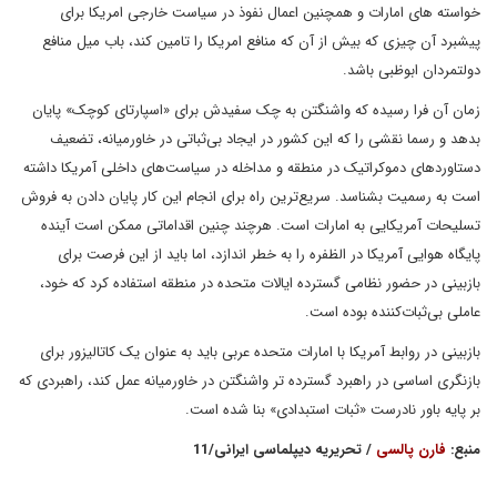
خواسته های امارات و همچنین اعمال نفوذ در سیاست خارجی امریکا برای
پیشبرد آن چیزی که بیش از آن که منافع امریکا را تامین کند، باب میل منافع
دولتمردان ابوظبی باشد.
زمان آن فرا رسیده که واشنگتن به چک سفیدش برای «اسپارتای کوچک» پایان
بدهد و رسما نقشی را که این کشور در ایجاد بی‌ثباتی در خاورمیانه، تضعیف
دستاوردهای دموکراتیک در منطقه و مداخله در سیاست‌های داخلی آمریکا داشته
است به رسمیت بشناسد. سریع‌ترین راه برای انجام این کار پایان دادن به فروش
تسلیحات آمریکایی به امارات است. هرچند چنین اقداماتی ممکن است آینده
پایگاه هوایی آمریکا در الظفره را به خطر اندازد، اما باید از این فرصت برای
بازبینی در حضور نظامی گسترده ایالات متحده در منطقه استفاده کرد که خود،
عاملی بی‌ثبات‌کننده بوده است.
بازبینی در روابط آمریکا با امارات متحده عربی باید به عنوان یک کاتالیزور برای
بازنگری اساسی‌ در راهبرد گسترده تر واشنگتن در خاورمیانه عمل کند، راهبردی که
بر پایه باور نادرست «ثبات استبدادی» بنا شده است.
منبع:
فارن پالسی
/ تحریریه دیپلماسی ایرانی/11