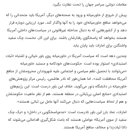
مقامات دولتی سراسر جهان را تحت نظارت بگیرد.
پیش از خروج از خاورمیانه و ورود به صحنه‌های دیگر، آمریکا باید متحدانی را که
می‌‌خواهد منافع خاورمیانه‌ای‌ خود را به آنها واگذار کند، مورد ارزیابی دوباره قرار
دهد و از کشورهایی که به دنبال مداخله غیرقانونی در سیاست‌های داخلی آمریکا
هستند بخواهد که پاسخگوی رفتارشان باشند. برای این‌ کار، نخست چک سفید
واشنگتن برای امارات باید پایان یابد.
چندین دهه است که سیاست آمریکا در خاورمیانه روی باور خیالی و اشتباه «ثبات
استبدادی» استوار بوده است: حکومت‌های خودکامه و مستبد خاورمیانه
«می‌توانند با تحمیل نظم سیاسی و اجتماعی علیه شهروندان محرومشان از منافع
آمریکا محافظت کنند»، اما همان‌طور که نادر هاشمی، رئیس مرکز پژوهش‌های
خاورمیانه در دانشگاه دِنوِر می‌گوید، خلاف این باور درست است: این رژیم‌های
استبدادی «منابع اصلی بی‌ثباتی در منطقه هستند، هم از نظر ماهیت حکومتشان
و هم از لحاظ سیاست‌هایی که دنبال می‌کنند آنها عامل بی ثباتی هستند».
امارات، نماد بارز این باور نادرست است: «عدم‌پاسخگویی در داخل» و «یک چک
سفید از سوی آمریکا» عواملی هستند که باعث شکل‌گیری اقداماتی می‌شوند که
ذاتا ثبات‌زدا و مخالف منافع آمریکا هستند.