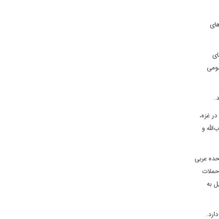
های
ای
مومی
.
ل در ۷ اکتبر ۲۰۲۳ و جنگ متعاقب آن در غزه،
ب‌الله و
تحده عربی
 حملات
و حملات موشکی اسرائیل به
ارد.