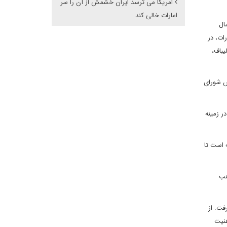
امریکا می ترسد ایران خشمش از آن را سر
امارات خالی کند
ال
ر خارجه امارات، در
یباف،
یس شورای
در زمینه
ه است تا
نب
رفت. از
هنیت