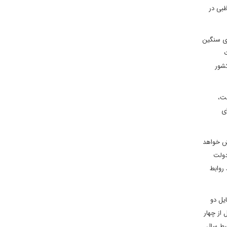
ظبی در
ای سنگین
انست
ئیل را با چهار کشور
ت،
ای
یش خواهد
دولت
روابط
 تمایل دو
 یک ناوگان ایرانی متشکل از چهار
اسط سال