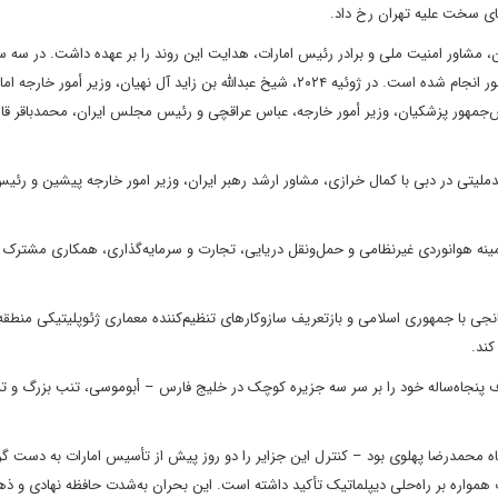
ن، مشاور امنیت ملی و برادر رئیس امارات، هدایت این روند را بر عهده داشت. در سه س
گذشته، سلسله تعاملات دوجانبه در سطوح میانی و عالی بین دو کشور انجام شده است. در ژوئیه ۲۰۲۴، شیخ عبدالله بن زاید آل نهیان، وزیر أمو
‌جمهور پزشکیان، وزیر أمور خارجه، عباس عراقچی و رئیس مجلس ایران، محمدباقر قال
 نشستی چندملیتی در دبی با کمال خرازی، مشاور ارشد رهبر ایران، وزیر امور خارجه پیشین و رئ
ایی را در زمینه هوانوردی غیرنظامی و حمل‌ونقل دریایی، تجارت و سرمایه‌گذاری، همکاری مشترک 
میانجی با جمهوری اسلامی و بازتعریف سازوکارهای تنظیم‌کننده معماری ژئوپلیتیکی منطق
ند.
اختلاف پنجاه‌ساله خود را بر سر سه جزیره کوچک در خلیج فارس – أبوموسی، تنب بزرگ و ت
تحت حاکمیت شاه محمدرضا پهلوی بود – کنترل این جزایر را دو روز پیش از تأسیس امارات به دست گ
ات همواره بر راه‌حلی دیپلماتیک تأکید داشته است. این بحران به‌شدت حافظه نهادی و ذ