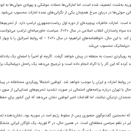
سوریه به‌شدت تضعیف شده است، اما اماراتی‌ها حملات موشکی و پهپادی حوثی‌ها به ابو
است. امارات خاطرات پیچیده‌ای از دوره اول ریاست‌جمهوری ترامپ دارد. از تحریم‌ه
اقتصادی ایالات متحده علیه ایران گرفته تا ترور قاسم سلیمانی، فرمانده سپاه پاسداران انقلاب اسلامی در سال ۲۰۲۰، سیاست خاورمیانه‌ای ترامپ می‌تو
تلاش‌های دیپلماتیک ابوظبی برای نزدیکی به تهران را از مسیر خارج کند. با این حال، «توافقنامه‌های ابراهیم» در سال ۲۰۲۰ – که روابط اسرا
طف دیپلماتیک محسوب می‌شد.
ویکردی نسبت به منطقه در پیش خواهد گرفت. اگرچه او اخیراً با امضای یک یادداش
د کرده که این کار را با اکراه انجام داده است و ترجیح می‌دهد یک راه‌حل دیپلماتیک بر
 در روابط امارات و ایران را موجب خواهد شد. ابوظبی احتمالاً رویکردی محتاطانه در پ
ال با تهران درباره برنامه‌های احتمالی در صورت تشدید تحریم‌های ضدایرانی از سوی 
حدان نزدیکی نباشند، اما اقدامات اخیر ابوظبی نشان می‌دهد که این کشور برای حفظ 
دار دوجانبه وزرای أمور خارجه امارات و ایران در ۲۹ دسامبر ۲۰۲۴، که نخستین گفت‌وگوی حضوری پس از سقوط رژیم اسد در سوریه بود، نشان‌دهنده
کشور به حفظ کانال‌های ارتباطی مستقیم در بحبوحه تحولات چشمگیر در نظم سیاسی منطقه‌ای است. در همین حال، در ۳ فوریه،
مورد از این نوع در پی ازسرگیری مذاکرات امنیت دریایی میان امارات و ایران در او