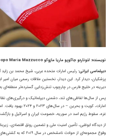
نویسنده: لئوناردو جاکوپو ماریا مازوکو Leonardo Jacopo Maria Mazzucco کارشناس حوزه عملیات دریایی در خلیج فارس و آب‌های مجاور
دیپلماسی ایرانی:
رئیس امارات متحده عربی، شیخ محمد بن زاید آل
پزشکیان، دیدار کرد. این دیدار، نخستین ملاقات رسمی میان امیر ا
دیرینه در خلیج فارس در چارچوب تنش‌زدایی گسترده‌تر منطقه‌ای به
پس از سال‌ها لفاظی‌های تند، دشمنی دیپلماتیک و درگیری‌های نظ
امارات، کویت و بحرین
غزه، سقوط رژیم اسد در سوریه، خصومت ایران و اسرائیل و بازگشت 
از دیدگاه ابوظبی، تأمین امنیت ملی و تضمین رونق اقتصادی، زیربن
وقوع مجموعه‌ای از حوا