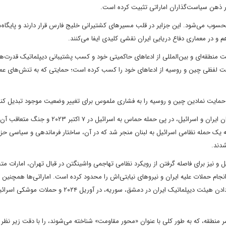
در ذهن سیاست‌گذاران اماراتی تثبیت کرده است.
سوب می‌شود. این جزایر در قلب مسیرهای کشتیرانی خلیج فارس قرار دارند و پایگاه‌
م و در معماری دفاع دریایی ایران نقشی کلیدی ایفا می‌کنند.
ایت منطقه‌ای و بین‌المللی از ادعاهای حاکمیتی خود و کسب پشتیبانی دیپلماتیک قدرت‌ه
مایت لفظی چین و روسیه از ادعاهای خود را کسب کرده است؛ حمایتی که به تنش‌های ع
حمایت نمادین چین و روسیه را به فشاری ملموس برای تغییر وضعیت موجود تبدیل کند
در همین حال، اماراتی‌ها همچنان از گرفتار شدن در یک درگیری میان ایران و اسرائیل، در پی حمله حماس به اسرائی
نطقه‌ای در سال ۲۰۲۴ گسترش یافت و به یک حمله نظامی اسرائیل به لبنان منجر شد که در آن، ساختار فرماندهی و سیاسی حز
دند.
یل و نیز برای فاصله گرفتن از رویکرد نظامی تهاجمی واشینگتن در قبال تهران، امارات م
نجام حملات علیه ایران و نیروهای نیابتی‌اش را محدود کرده است. اماراتی‌ها همچنین
اسرائیل به جمهوری اسلامی را مورد انتقاد قرار داده‌اند و هدف قرار دادن هیئت دیپلماتیک ایران در دمشق، سوریه، در آوریل ۲۰۲۴ 
 منطقه، که به طور کلی با عنوان «محور مقاومت» شناخته می‌شوند، را با دقت زیر نظر د