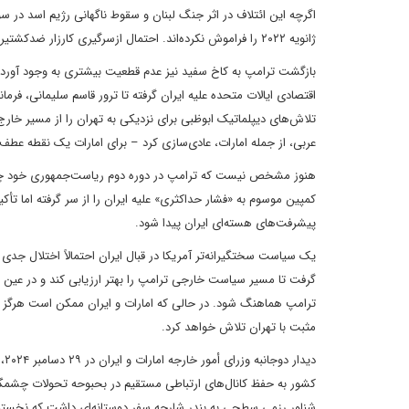
اگرچه این ائتلاف در اثر جنگ لبنان و سقوط ناگهانی رژیم اسد در 
ژانویه ۲۰۲۲ را فراموش نکرده‌اند. احتمال ازسرگیری کارزار ضدکشتیرانی حوثی‌ها در دریای سرخ همچنان یکی از نگرانی‌های عمده امارات محسوب می‌شود.
بازگشت ترامپ به کاخ سفید نیز عدم قطعیت بیشتری به وجود آورده 
عربی، از جمله امارات، عادی‌سازی کرد – برای امارات یک نقطه ع
هنوز مشخص نیست که ترامپ در دوره دوم ریاست‌جمهوری خود چه ر
کمپین موسوم به «فشار حداکثری» علیه ایران را از سر گرفته اما تأکی
پیشرفت‌های هسته‌ای ایران پیدا شود.
یک سیاست سختگیرانه‌تر آمریکا در قبال ایران احتمالاً اختلال جدی
گرفت تا مسیر سیاست خارجی ترامپ را بهتر ارزیابی کند و در عین ح
ترامپ هماهنگ شود. در حالی که امارات و ایران ممکن است هرگز مت
مثبت با تهران تلاش خواهد کرد.
دی
شناور رزمی سطحی به بندر شارجه سفر دوستانه‌ای داشت که نخستین 