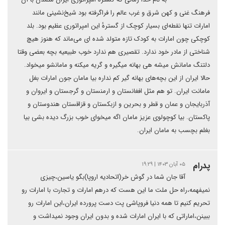
فرهنگ غنی و کهن شرق و غرب عالم را فراگرفته بود شیخ‌نشینی مانند
امارات تنها نقطه‌ای بسیار کوچک از گسترهٔ این امپراتوری عظیم بود. بلد
کوچکی چون امارات به کودک تازه متولد شده ای می‌ماند که هنوز هیچ
شناختی از مادر خود ندارد. تقصیری هم ندارد خوب طبیعیه بچه بعضی وقتا
دلتنگ مامانش میشه هی بهانه میگیره و گریه میکنه و مامانشو میخواد.
حالا ایران از این بچه‌های بهانه گیر کم نداره بیا مامان جون امارات بغل
مامانت ایران. تو هم مثل افغانستان و ارمنستان و گرجستان و ایروان و
آذربایجان و عمان و قطر و بحرین و ازبکستان و قزاقستان هندوستان و
پاکستان. بیا کوچولوی عزیز مامان اگه میخوای خوب بزرگ دیده بشی بیا
بغلم بچسب به مامان ایران.
پدرام
۰۵ آبان ۱۴۰۳ | ۱۹:۲۹
آقا جان شما در گوش خر(اتحادیه اروپا)بگو یاسین،چیزی
نمیفهمه،راه حل ملت ما این هست که درهم امارات و تجارت با امارات رو
تحریم کنیم تا همه دنیا فروپاشی پت دست پرورده ایران،این امارات رو
ببینن،اماراتی که با ایران امارات شده و بدون ایران وجود نمیداشت و