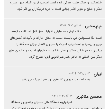
خشمگین و جنگ طلب معرفی شده است اساسی ترین اقدام امروز صبر و
تفکر و صلح و تنویر افکار جهانی است تا حربه فریبکاران بی اثر شود
م.م.محبی
۰۲ آبان ۱۴۰۳ | ۲۲:۵۱
مقاله فوق و به عبارتی اظهارات فوق قابل استفاده و توجه
است لذا مسئولین می بایست نسب به ادعای امارات و تأییدات کشورهای
چین و روسیه و امضا بیانیه امارات را مبنی بر اشغال جزایر سه گانه را
پیگیری به هر شکل ممکن و حتی شکایت به شورای امنیت و سازمان های
دیگر بین المللی به خاطر رفتار غیر قانونی اروپا مطرح گردد
ایران
۰۳ آبان ۱۴۰۳ | ۰۰:۲۱
یه مشت دزد دریایی نشستن دور هم اراجیف می بافن.
محسن ملاکبری
۰۳ آبان ۱۴۰۳ | ۰۶:۲۱
امیدواریم دستگاه های نظارتی وقضایی و دستگاه
دیپلماسی وسیاسیون ما برای حمایت از خاک ایران به خواب زمستانی نر