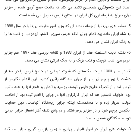
اسناد این کنسولگری همچنین تائید می کند که مالیات جمع آوری شده از جزایر
برای خراج به فرمانداری کل ایران در استان فارس تحویل می شده است.
5- نقشه های بریتانیا از جمله نقشه ای که وزیر امور خارجه بریتانیا در سال 1888
به شاه ایران داده بود تمام جزایر تنگه هرمز، سیری، قشم، ابوموسی و تنب ها را
به رنگ ایران نشان می دهد.
6- نقشه نایب السلطنه هند از ایران 1983 و نقشه بررسی هند 1897 هم جزایر
ابوموسی، تنب کوچک و تنب بزرگ را به رنگ ایرانی نشان می دهد.
7- در سال 1903 دولت انگلستان که قدرت دریایی در خلیج فارس را در اختیار
داشت با زور پرچم ایران را از جرایر سه گانه پائین کشید. این اقدام انگلیس از
ترس لندن از تصرف خلیج فارس توسط روسیه و آلمان و طمع آنها به هند ناشی
بود. طوایف قاسمی هم که ایران کارگزاری آنها در جزایر را قطع کرده بود از اطاعت
دولت سرباز زده و با مستمسک اینکه جزایر زیستگاه آنهاست. ذیل حمایت
انگلیس پرچم خود را در جزایر برافراشتند و در واقع نقطه آغاز اشغال جزایر ایرانی
توسط بیگانگان همین جاست.
8- دولت های ایران در ادوار قاجار و پهلوی تا زمان بازپس گیری جزایر سه گانه