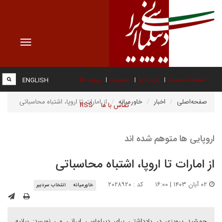
Toggle
vigation
صفحه نخست
درباره ما
عضویت
پیوند ها
ENGLISH
صفحه‌اصلی
اخبار
خاورمیانه
از امارات تا اروپا، اشتباه محاسباتی
تماس با ما
RSS
اروپایی ها متوهم شده اند
از امارات تا اروپا، اشتباه محاسباتی
۰۲ آبان ۱۴۰۳ | ۱۶:۰۰
کد : ۲۰۲۸۹۲۰
خاورمیانه
انتخاب سردبیر
جمشید پرویزی در یادداشتی برای دیپلماسی ایرانی می نویسد: بیانیه