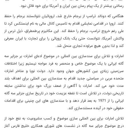
رسالتی بیشتر از یک پیام رسان بین ایران و آمریکا برای خود قائل نبود.
هنگامی که دونالد ترامپ از برجام خارج شد، اروپائیان نتوانستند برجام را حفظ
کنند. اروپا در اقدامی نمایشی اقدام به تاسیس کانال مالی به نام اینستکس کرد تا
علی رغم خروج ترامپ، برجام را حفظ کند. این مکانیزم پرطمطراق، ذیل ترس از
واکنش آمریکا، نتوانست حتی یک بانک اروپائی را برای تجارت با ایران معرفی
کند و لذا بدون هیچ مراوده تجاری منحل شد.
امارات و تلاش برای سندسازی بین المللی در موضوع ادعای امارات بر جزایر سه
گانه ایرانی با یک موضوع خاص و منحصر به فرد مواجه نیستیم زیرا اختلافات
سرزمینی زیادی بین کشورهای جهان وجود دارد. دولت نوپا و متاخر امارات
متحده عربی در سیاستی جدید اقدام به سندسازی بین المللی برای اهداف بلند
مدت خود می کند. امارات با آگاهی از ضعف بزرگ خود برای نداشتن سابقه
تاریخی دولت، در تلاش است تا نقطه عزیمت خود در تاریخ سازی جزایر سه گانه
ایرانی را از 1971 به بعد قرار دهد و با سندسازی های این چنینی برای اقدامات
حقوقی خود در آینده مستندسازی کند.
تلاش امارات برای بین المللی سازی موضوع و کسب مشروعیت به نفع خود از
درج موضوع جزایر سه گانه در نشست های شورای همکاری خلیج فارس آغاز