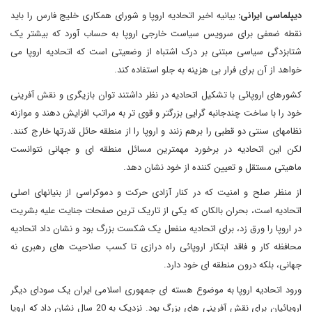
دیپلماسی ایرانی:
بیانیه اخیر اتحادیه اروپا و شورای همکاری خلیج فارس را باید
نقطه ضعفی برای سرویس سیاست خارجی اروپا به حساب آورد که بیشتر یک
شتابزدگی سیاسی مبتنی بر درک اشتباه از وضعیتی است که اتحادیه اروپا می
خواهد از آن برای فرار بی هزینه به جلو استفاده کند.
کشورهای اروپائی با تشکیل اتحادیه در نظر داشتند توان بازیگری و نقش آفرینی
خود را با ساخت چندجانبه گرایی بزرگتر و قوی تر به مراتب افزایش دهند و موازنه
نظامهای سنتی دو قطبی را برهم زنند و اروپا را از منطقه حائل قدرتها خارج کنند.
لکن این اتحادیه در برخورد مهمترین مسائل منطقه ای و جهانی نتوانست
ماهیتی مستقل و تعیین کننده از خود نشان دهد.
از منظر صلح و امنیت که در کنار آزادی حرکت و دموکراسی از بنیانهای اصلی
اتحادیه است، بحران بالکان که یکی از تاریک ترین صفحات جنایت علیه بشریت
در اروپا را ورق زد، برای اتحادیه منفعل یک شکست بزرگ بود و نشان داد اتحادیه
محافظه کار و فاقد ابتکار اروپائی راه درازی تا کسب صلاحیت های رهبری نه
جهانی، بلکه درون منطقه ای خود دارد.
ورود اتحادیه اروپا به موضوع هسته ای جمهوری اسلامی ایران یک سودای دیگر
اروپائیان برای نقش آفرینی های بزرگ بود. نزدیک به 20 سال نشان داد که اروپا