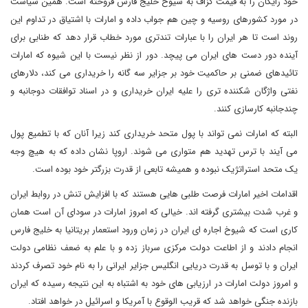
خود رایگان را به قیمت گزاف به شیوخ خلیج فارس فروخته است. همین سیاست
در مورد کشورهای روسیه و چین هم جواب داده و امارات با اشتیاق در تداوم این
روند است تا هر ایران را با عبارات تندتری مورد خطاب قرار دهد که طنابی برای
آینده دور دست های ایران می پیچد. دور از نظر نیست با این شیوه که امارات
تائیدهای ضمنی بر حاکمیت خود بر جزایر سه گانه را خریداری می کند، دلارهای
نفتی واژگان شکننده تری را علیه ایران خریداری و در اسناد توافقات دوجانبه و
چندجانبه کارسازی کنند.
البته که امارات نمی تواند با پول متحد خریداری کند زیرا آنان که با تطمیع پول
می آیند با ترس تهدید هم متواری می شوند. اروپا نشان داده که به هیچ وجه
یک متحد استراتژیک نبوده و همیشه تابعی از قدرت بزرگتر خود بوده است.
اقدامات اخیر امارات فرصت طلبی هایی هستند که با افزایش تنش در روابط ایران
و غرب شدت بیشتری گرفته اند. خیالی که امروز امارات در سودای آن است همان
کاری است که شیوخ اجاره ای ایران در زمان ورود استعمار بریتانیا به خلیج فارس
انجام دادند و از اطاعت دولت مرکزی سرباز زده و با علم به ضعف نظامی دولت
ایران و با توسل به قدرت دریایی انگلیس جزایر ایرانی را به نام خود تصرف کردند
و امروز دولت امارات در ارزیابی های خود به اشتباه به این نتیجه رسیده که ایران
بازنده جنگی خواهد شد که قریب الوقوع با آمریکا و اسرائیل در خواهد افتاد.