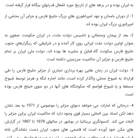
به ایران بوده و در برهه های از تاریخ مورد اشغال قدرتهای بیگانه قرار گرفته است.
1- از دوران باستان و عهد امپراطوری های بزرگ خلیج فارس و جزایر آن بخشی از
امپراتوری بزرگ ایران بوده اند.
2- بعد از پیمان وستفالی و تاسیس دولت ملت، در ایران حکومت صفوی به
عنوان اولین دولت ملت ایرانی روی کار آمده و در شرایطی که ریگزارهای جنوب
خلیج فارس سکونت گاه قبایل و عشیره ها بوده اند، دولت ملی ایران بر تمام
خلیج فارس و جزایر آن حاکمیت سرزمینی داشته است.
3- دولت ایران در زمان هایی بهره برداری تجاری از جزایر خلیج فارس را طی
قرارداد به شیوخ محلی واگذار کرده است، مانند اجاره لنگه و هرمز توسط شیوخ
مسقط و یا شیوخ قواسم که سکونتگاه های آنها در دو سوی خیلج فارس بوده
است.
4- درحالی که امارات می خواهد دعوای جزایر را موضوعی از 1971 به بعد نشان
دهد لکن اسناد بین المللی بسیار قوی وجود دارد که حاکمیت ایران براین جزایر را
اثبات می کند. کنسولگری بریتانیا در بوشهر در سالهای 1878 تا 1887 در گزارش
های مکرر خود آورده است که قاسمی های جنوب ایران دست نشاندگان شاه
ایران هستند و دراین مقام بر جزایر ابوموسی، تنب و سیری فرمانروایی می کنند.