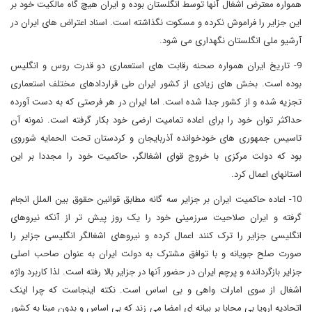
همواره معترض اشغال آنها توسط انگلستان بوده و ایران هیچ گاه مالکیت خود بر
این جزایر را فراموش نکرده و مسکوت نگذاشته است. اسناد اعتراض های ایران در
آرشیو ملی انگلستان نگهداری می شود.
9- تاریخ ایران همواره صحنه رقابت های استعماری دو قدرت روس و انگلیس
بوده است. بخش های زیادی از کشور ایران طی قراردادهای مختلف استعماری
تجزیه شده و از کشور جدا شده است. اما ایران در هر فرصتی که به دست آورده
حداکثر توان خود را برای اعاده تمامیت ارضی خود بکار گرفته است. نمونه آن
تاسیس جمهوری های خودخوانده آذربایجان و کردستان تحت الحمایه شوروی
بود که دولت مرکزی با خروج قوای اشغالگر، حاکمیت خود را مجددا بر این
استانهای اعمال کرد.
10- اعاده حاکمیت ایران بر جزایر سه گانه مطابق قوانین حقوق بین الملل انجام
گرفته و ایران صلاحیت سرزمینی خود را یک روز پیش تر از آنکه نیروهای
انگلیسی جزایر را ترک کنند اعمال کرده و نیروهای اشغالگر انگلیسی جزایر را
صورت صلح جویانه و با توافق مشترک به دولت ایران به عنوان صاحب اصلی
جزایر بازگردانده و پرچم ایران در حضور آنها در جزایر بالا رفته است. لذا کاربرد واژه
اشغال از سوی امارات واهی و بی اساس است. نکته اینجاست که چرا اینک
اتحادیه اروپا بی محابا بر بیانه ای امضا می زند که بی اساس و بدون مبنا به کشور