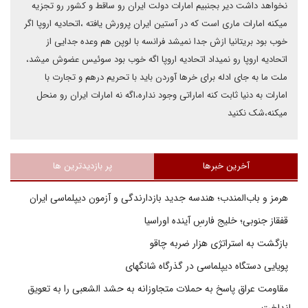
نخواهد داشت دیر بجنبیم امارات دولت ایران رو ساقط و کشور رو تجزیه
میکنه امارات ماری است که در آستین ایران پرورش یافته ،اتحادیه اروپا اگر
خوب بود بریتانیا ازش جدا نمیشد فرانسه با لوپن هم وعده جدایی از
اتحادیه اروپا رو نمیداد اتحادیه اروپا اگه خوب بود سوئیس عضوش میشد،
ملت ما به جای ادله برای خرها آوردن باید با تحریم درهم و تجارت با
امارات به دنیا ثابت کنه اماراتی وجود نداره،اگه نه امارات ایران رو منحل
میکنه،شک نکنید
آخرین خبرها
پر بازدیدترین ها
هرمز و باب‌المندب؛ هندسه جدید بازدارندگی و آزمون دیپلماسی ایران
قفقاز جنوبی؛ خلیج فارسِ آینده اوراسیا
بازگشت به استراتژی هزار ضربه چاقو
پویایی دستگاه دیپلماسی در گذرگاه شانگهای
مقاومت عراق پاسخ به حملات متجاوزانه به حشد الشعبی را به تعویق
انداخت