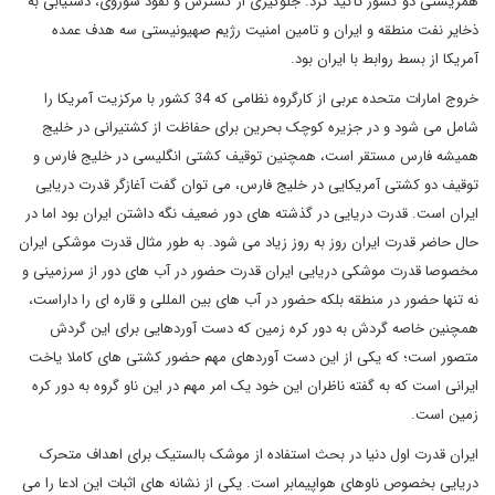
همزیستی دو کشور تأکید کرد. جلوگیری از گسترش و نفوذ شوروی، دستیابی به
ذخایر نفت منطقه و ایران و تامین امنیت رژیم صهیونیستی سه هدف عمده
آمریکا از بسط روابط با ایران بود.
خروج امارات متحده عربی از کارگروه نظامی که 34 کشور با مرکزیت آمریکا را
شامل می شود و در جزیره کوچک بحرین برای حفاظت از کشتیرانی در خلیج
همیشه فارس مستقر است، همچنین توقیف کشتی انگلیسی در خلیج فارس و
توقیف دو کشتی آمریکایی در خلیج فارس، می توان گفت آغازگر قدرت دریایی
ایران است. قدرت دریایی در گذشته های دور ضعیف نگه داشتن ایران بود اما در
حال حاضر قدرت ایران روز به روز زیاد می شود. به طور مثال قدرت موشکی ایران
مخصوصا قدرت موشکی دریایی ایران قدرت حضور در آب های دور از سرزمینی و
نه تنها حضور در منطقه بلکه حضور در آب های بین المللی و قاره ای را داراست،
همچنین خاصه گردش به دور کره زمین که دست آوردهایی برای این گردش
متصور است؛ که یکی از این دست آوردهای مهم حضور کشتی های کاملا یاخت
ایرانی است که به گفته ناظران این خود یک امر مهم در این ناو گروه به دور کره
زمین است.
ایران قدرت اول دنیا در بحث استفاده از موشک بالستیک برای اهداف متحرک
دریایی بخصوص ناوهای هواپیمابر است. یکی از نشانه های اثبات این ادعا را می