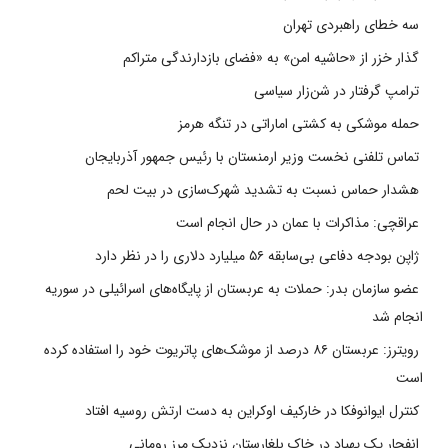
سه خطای راهبردی تهران
گذار خزر از «حاشیه امن» به «فضای بازدارندگی متراکم
ترامپ گرفتار در شن‌زار سیاسی
حمله موشکی به کشتی اماراتی در تنگه هرمز
تماس تلفنی نخست وزیر ارمنستان با رئیس جمهور آذربایجان
هشدار حماس نسبت به تشدید شهرک‌سازی در بیت‌ لحم
عراقچی: مذاکرات با عمان در حال انجام است
ژاپن بودجه دفاعی بی‌سابقه ۵۶ میلیارد دلاری را در نظر دارد
عضو سازمان بدر: حملات به عربستان از پایگاه‌های اسرائیلی در سوریه
انجام شد
رویترز: عربستان ۸۶ درصد از موشک‌های پاتریوت خود را استفاده کرده
است
کنترل ایوانوفکا در خارکیف اوکراین به دست ارتش روسیه افتاد
انفجار یک پهپاد در خاک بلغارستان نزدیک مرز رومانی