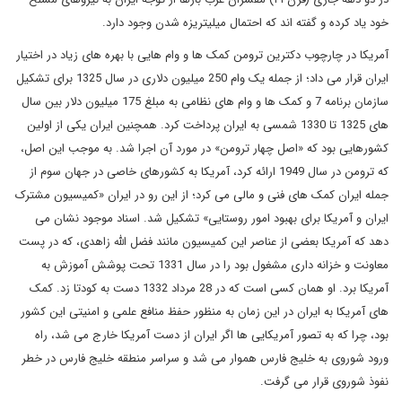
خود یاد کرده و گفته اند که احتمال میلیتریزه شدن وجود دارد.
آمریکا در چارچوب دکترین ترومن کمک ها و وام هایی با بهره های زیاد در اختیار
ایران قرار می داد؛ از جمله یک وام 250 میلیون دلاری در سال 1325 برای تشکیل
سازمان برنامه 7 و کمک ها و وام های نظامی به مبلغ 175 میلیون دلار بین سال
های 1325 تا 1330 شمسی به ایران پرداخت کرد. همچنین ایران یکی از اولین
کشورهایی بود که «اصل چهار ترومن» در مورد آن اجرا شد. به موجب این اصل،
که ترومن در سال 1949 ارائه کرد، آمریکا به کشورهای خاصی در جهان سوم از
جمله ایران کمک های فنی و مالی می کرد؛ از این رو در ایران «کمیسیون مشترک
ایران و آمریکا برای بهبود امور روستایی» تشکیل شد. اسناد موجود نشان می
دهد که آمریکا بعضی از عناصر این کمیسیون مانند فضل الله زاهدی، که در پست
معاونت و خزانه داری مشغول بود را در سال 1331 تحت پوشش آموزش به
آمریکا برد. او همان کسی است که در 28 مرداد 1332 دست به کودتا زد. کمک
های آمریکا به ایران در این زمان به منظور حفظ منافع علمی و امنیتی این کشور
بود، چرا که به تصور آمریکایی ها اگر ایران از دست آمریکا خارج می شد، راه
ورود شوروی به خلیج فارس هموار می شد و سراسر منطقه خلیج فارس در خطر
نفوذ شوروی قرار می گرفت.