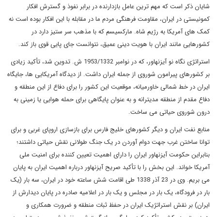
شایان ذکر است که مهم ترین عامل بازدارنده در برابر نفوذ و گسترش افکار
کمونیستی در ایران، مقاومت فرهنگی مردم ما در مقابله با این افکار بوده است نه
کمک های آمریکا به رژیم شاه. مارکسیسم که با مذهب سر ستیز دارد در
کشورهایی مانند ایران با هویت دینی عمیق، نتوانست جای پایی قوی باز کند.
استراتژی نگاه نو آیزنهاور، که در نوامبر 1953/1332 ش. تدوین شد، تأکید زیادی
بر کشورهای پیرامون شوروی از جمله ایران داشت. از دیدگاه آمریکایی ها، جایگاه
ایران در خط شمالی خاورمیانه، موقعیت این کشور را برای دفاع از این منطقه و
دفاع مقدم از منطقه مدیترانه و به عنوان پایگاهی برای حمله هوایی یا زمینی به
درون شوروی حیاتی می ساخت.
منابع نفت ایران و دیگر کشورهای خلیج فارس برای بازسازی اروپای غربی و برای
توانا ساختن غرب جهت دوام آوردن در یک جنگ طولانی نقش حیاتی داشتند؛
بنابراین حکومت آیزنهاور ایران را دارای اهمیت تعیین کننده برای امنیت ملی
آمریکا خواند. این بخش را با تأکید صریح آیزنهاور درباره اهمیت ایران به پایان
می بریم. وی در 23 آذر 1338 طی اقامت شش ساعته خود در ایران، سه بار (یک
بار در فرودگاه، یک بار در مجلس و یک بار در اعلامیه صادره در پایان دیدارش از
ایران) بر نقش استراتژیک ایران در حفظ ثبات منطقه و ضرورت همکاری و