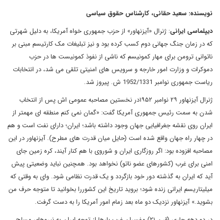
نویسنده: سعید حقانی، کارشناس حقوق سیاسی
دیپلماسی ایرانی
: ژنرال «آیزنهاور» از حزب جمهوری خواه آمریکا، به دلیل شهرتی
که در زمان جنگ جهانی دوم کسب کرده بود و نیز تبلیغات مک کارتیسم مبنی بر
ناتوانی ترومن برای مهار کمونیسم که ناشی از نفوذ کمونیست ها در حزب
دموکرات و وزارت امور خارجه و سرویس های امنیتی تلقی می شد، در انتخابات
ریاست جمهوری نوامبر 1952/1331 ش. پیروز شد.
ژنرال آیزنهاور ۲۹ نوامبر ۱۹۵۲در نخستین مصاحبه عمومی اش پس از انتخاب
شدن به سمت رئیس جمهوری آمریکا گفت: «گمان نمی کنم منطقه ای مهمتر از
ایران روی نقشه جغرافیایی جهان وجود داشته باشد؛ ایران؛ دارای نفت است و هم
در چهار راه جهان واقع شده است (حایل میان قدرت های مطرح). آیزنهاور در این
مصاحبه افزوده بود: اگر روزگاری ایران و شوروی با هم کنار آیند، کره زمین جای
امنی برای غرب (کشورهای عضو ناتو) نخواهد بود. همچنین نباید وضعیتی پیش
آید که ایران به گذشته دور خود بازگردد و یک قدرت نظامی شود. وای به وقتی که
میلیتاریسم ایرانی زنده شود؛ بروید تاریخ این کشوررا بخوانید تا متوجه حرف من
بشوید.» آیزنهاور نزدیک دو ماه بعد زمام امور آمریکا را به دست گرفت.
در دو دهه جاری (قرن ۲۱) مفسران غرب بارها از توجه ایران به نیروهای مسلح