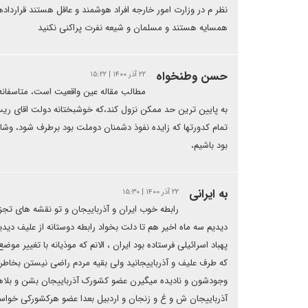
نظر م در وزارت امور خارجه افراد هوشمند و عاقل هستند قراردا
همسایه هستند و مسلمان و شیعه نفرت پراکنی نکنید
حسن وطنخواه
۲۲ آذر ۱۴۰۰ | ۱۵:۲۲
مطالب مقاله عین واقعیت است، متاسفانه 
به پایین ترین حد ممکن نزول کند،که خوشبختانه دولت اقای 
تمام کدورتها که زایده نفوذ دشمنان دوملت بود برطرف شود، و
بود باشیم،
به ایرانی
۲۲ آذر ۱۴۰۰ | ۱۵:۳۰
رابطه خوب ایران و آذرباییجان و تو نقشه های تجز
دیدیم سه ماه اخیر هم تا دلت بخواد رابطه دوستانه از علیف دیدی
پهباد اسرائیلی فرستاده بود ایران ، الانم که موذیانه با تغییر مو
که طرف علیف و آذرباییجانید ولی بقیه مردم راضی نیستن بخاطر ت
وجودشون و نادیده میگیرن عضو کشورک آذرباییجان بشن و بلاهایی
آذرباییجان ش و غ و زنجان و اردبیل بعدا عضو هرکشورکی خواس