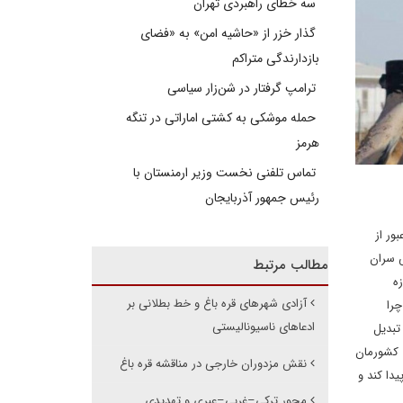
سه خطای راهبردی تهران
گذار خزر از «حاشیه امن» به «فضای
بازدارندگی متراکم
ترامپ گرفتار در شن‌زار سیاسی
حمله موشکی به کشتی اماراتی در تنگه
هرمز
تماس تلفنی نخست وزیر ارمنستان با
رئیس جمهور آذربایجان
ور از
س سران
مطالب مرتبط
زه
آزادی شهرهای قره باغ و خط بطلانی بر
چرا
ادعاهای ناسیونالیستی
تبدیل
ی کشورمان
نقش مزدوران خارجی در مناقشه قره باغ
دا کند و
محور ترکی–غربی–عبری و تهدیدی