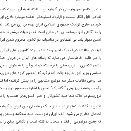
حضور عناصر صهیونیستی در آذربایجان – البته نه به آن صورت که 
نظامی قابل انکار نیست و قرارداد تسلیحاتی هفت میلیارد دلاری ای
خود در خارج نزدیک جمهوری اسلامی ایران بهره برداری می کند. لذا
را به آگاهی آنها برساند، این در حالی است که توجهات بیشتر بر
آمدن دیوار بلند بی اعتمادی در مناسبات دو کشور، محروم شدن ایران
البته در مناقشه دیپلماتیک اخیر رصد شدن تردد کامیون های ایرانی 
را می طلبد. خاطرنشان می سازد که رسانه های ایران در جریان جن
عناصر تکفیری – تروریستی را برجسته کردند و آن را به عنوان عامل
سیاسی وزیر امور خارجه وقت اعلام کرد که "حضور گروه های تروریس
ها، برخی مقامات دیگر هم موضع مشابهی را در پیش گرفتند؛ اما ت
وگو با برنامه تلویزیونی "نگاه یک" ضمن با اشاره به حضور تروریس
تروریسم در خاک شما علیه کشورتان و حتی کشورهای همسایه را در
اکنون با گذشت کمتر از دو ماه از جنگ رسانه ای بین ایران و آذ
احتمال مطرح می شود: الف: ایران نتوانست سند محکمه پسندی برای
که چنین موضوعی از ابتداء صحت نداشته است و نگرانی ایران را ب