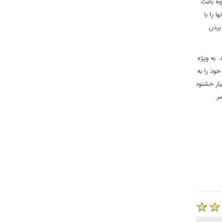
چه باعث
 را با
بردن
 به ویژه
ود را به
یار خشنود
ر