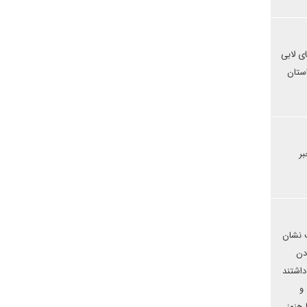
ی لابی
استان
بر
ت نشان
دن
داشتند
و
 هنوز