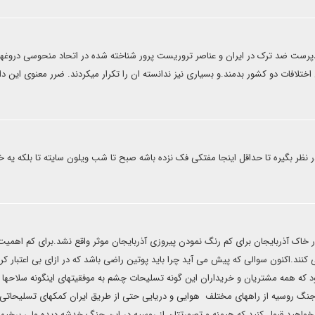
دپرست ضد ترک در ایران و عناصر تروریست پرور شناخته شده در اتحاد منحوسی دروغها
اختلافات دو کشور بدمند.و بسیاری نیز ندانسته ان را تکرار میکردند. ضرر معنوی این د
ر نظر بگیره تا حداقل اینجا مفتکی فک نزده باشه صبح تا شب ویلون سایته تا بلکه یه خ
در خاک آذربایجان برای کم رنگ نمودن پیروزی آذربایجان موثر واقع نشد.برای کم اهمی
کنند.اکنون سوالی که پیش می آید چرا باید پوتین راضی باشد که در ازای بی اعتبار کر
که همه مشتریان و خریداران این گونه تسلیحات چشم به موفقیتهای اینگونه سلاحها 
 طول جنگ روسیه از راههای مختلف هوایی و دریایی حتی از طریق ایران کمکهای تسلیحاتی 
خواهید قبول کنید که هیمنه و تصورتتان از روسیه در این جنگ خدشه دیده ولی برخیها