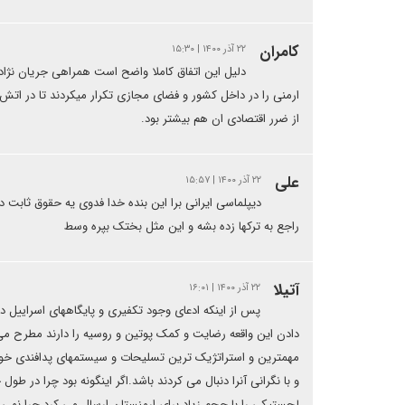
کامران
۲۲ آذر ۱۴۰۰ | ۱۵:۳۰
دلیل این اتفاق کاملا واضح است همراهی جریان نژا
ارمنی را در داخل کشور و فضای مجازی تکرار میکردند تا در اتش 
از ضرر اقتصادی ان هم بیشتر بود.
علی
۲۲ آذر ۱۴۰۰ | ۱۵:۵۷
دیپلماسی ایرانی برا این بنده خدا فدوی یه حقوق ثابت د
راجع به ترکها زده بشه و این مثل بختک بپره وسط
آتیلا
۲۲ آذر ۱۴۰۰ | ۱۶:۰۱
پس از اینکه ادعای وجود تکفیری و پایگاههای اسراییل 
دادن این واقعه رضایت و کمک پوتین و روسیه را دارند مطرح می 
مهمترین و استراتژیک ترین تسلیحات و سیستمهای پدافندی خود 
و با نگرانی آنرا دنبال می کردند باشد.اگر اینگونه بود چرا در
لجستیکی را با حجم زیاد برای ارمنستان ارسال می کرد چرا نمی 