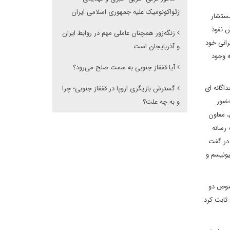
ژئواکونومیک علیه جمهوری اسلامی ایران
مستشار
ش نفوذ
زنگه‌زور همچنان عاملی مهم در روابط ایران
رانی خود
و آذربایجان است
ه وجود
آیا قفقاز جنوبی به سمت صلح می‌رود؟
اگانه ای
گسترش بازیگری اروپا در قفقاز جنوبی؛ چرا
حضور
و به چه علت؟
، معاون
رسانه
 در گفت
یونیسم و
خصوص دو
ثابت کرد