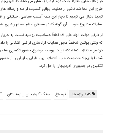
در واقع تحلیل وقایع جنگ دوم قره باغ نشان می دهد که آذربایجان 
طرح این ادعا شد ناشی از عملیات روانی گسترده ارامنه و رسانه های 
تردید دنبال می کردیم تا دچار این همه آسیب سیاسی، حیثیتی و اق
عملیات مشروع خود – آن گونه که در سخنان مقام معظم رهبری هم 
از طرفی دولت الهام علی اف قطعاً حساسیت روسیه نسبت به جریان 
که وقتی پوتین شخصاً مجوز عملیات آزادسازی اراضی اشغالی را داد
دردسر بیاندازد. کما اینکه دولت روسیه موضوع حضور تکفیری ها در
شد تا با ایجاد خصومت و بی اعتمادی بین طرفین، ایران را از حضو
تکفیری در جمهوری آذربایجان را حل کرد.
کلید واژه ها:
قره باغ
جنگ آذربایجان و ارمنستان
آ