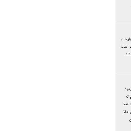
بایجان
د است
هند
دید
 که
ه شما
حالا
ن