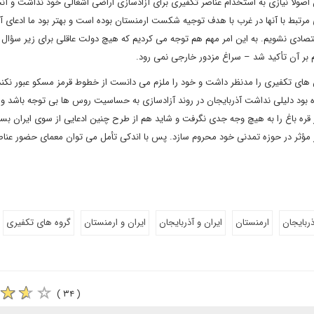
اصولاً نیازی به استخدام عناصر تکفیری برای آزادسازی اراضی اشغالی خود نداشت و آن
مرتبط با آنها در غرب با هدف توجیه شکست ارمنستان بوده است و بهتر بود ما ادعای آنها
تصادی نشویم. به این امر مهم هم توجه می کردیم که هیچ دولت عاقلی برای زیر سؤال 
بر آن تأکید شد – سراغ مزدور خارجی نمی رود.
های تکفیری را مدنظر داشت و خود را ملزم می دانست از خطوط قرمز مسکو عبور نکند.
ه بود دلیلی نداشت آذربایجان در روند آزادسازی به حساسیت روس ها بی توجه باشد و خ
 قره باغ را به هیچ وجه جدی نگرفت و شاید هم از طرح چنین ادعایی از سوی ایران بس
ر مؤثر در حوزه تمدنی خود محروم سازد. پس با اندکی تأمل می توان معمای حضور عناص
ذربایجان
ارمنستان
ایران و آذربایجان
ایران و ارمنستان
گروه های تکفیری
( ۳۴ )