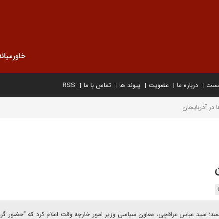
خاورمیانه
خست
درباره ما
عضویت
پیوند ها
تماس با ما
RSS
در آذربایجان
نویسد: سید عباس عراقچی، معاون سیاسی وزیر امور خارجه وقت اعلام کرد که "حضور گر