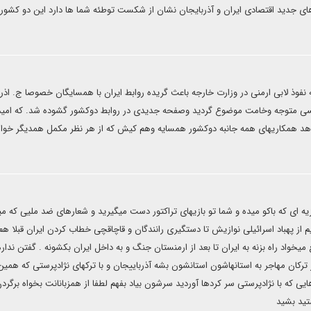
دهای جدید اقتصادی ایران و آذربایجان نشان از شکست توطئه شما ها دارد این دو کشور
نفوذ لابی ارمنی در وزارت خارجه باعث گریده روابط ایران با همسایگان خصوصا ج. اذر
ریسی متوجه وخامت موضوع گردید وصفحه جدیدی در روابط دوکشور گشوده شد. که امی
شاهد همکاریهای همه جانبه دوکشور همسایه وهم کیش که از هر نظر مکمل همدیگر خوا
یه ای که باکو میده و شما تو بازیهای تراکتور دست میگیرید و شعارهای ضد ملیی که می
م از پهباد اسرائیلی نوازیش تا دستگیری رانندگان و قاچاقچی خطاب کردن ایران قبلا هم
ضع میخواد راه بزنه به ایران تا بعد از ارمنستان جنگ و به داخل ایران بکشونه . گفتن ندار
رکان مهاجر به استانهاشون استانشون بشه آذرباییجان و با ترکهای نژادپرستی که همین 
 که با نژادپرستی سر کردها آوردید سرشون بیاد بفهم لطفا از همزبانانت بخواه برگرد
تید بشید