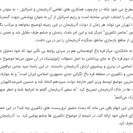
مطرح می شود بلکه در چارچوب همکاری های نظامی آذربایجان و اسرائیل – به عنوان 
ن امر را اجتناب ناپذیر ساخته است و رژیم اسرائیل از آن به عنوان پوششی جهت گستر
 تهران می تواند هر زمان از دولت آذربایجان در این زمینه توضیح بخواهد و مراتب نگ
 حضور "عناصر تکفیری" تمرکز شد و این امر باعث رنجش و خشم طرف مقابل شد و ضمن ب
 از منافع بازسازی مناطق جنگزده آذربایجان را نیز در پی داشت.
به خانکندی، مرکز قره باغ کوهستانی هم در سردی روابط بی تأثیر نبود که خود تحلیل جد
گ دوم قره باغ به جای پرداختن به اصل تحولات ژئوپلیتیک در آن سوی مرزها موضوع 
 اساسی در برتری و پیشروی ارتش آذربایجان دانستند. در این راستا سید عباس عراقچی
تی و تکفیری در منطقه قره باغ نگرانی جدی جمهوری اسلامی ایران است" و به موازات 
ندترین موضع توسط وزیر امور خارجه دولت سیزدهم اتخاذ شد و حسین امیرعبداللهیان
ت ها در خاک آذربایجان تصریح کرد: "به سفیر آذربایجان گفتم ما شرایط شما و خطر صه
ک می‌کنیم".
ربایجان این ابهام باقی می ماند که بحث حضور تروریست های تکفیری چه شد؟ در این 
 ادعای خود ارائه کند، در نتیجه از موضوع تکفیری ها چشم پوشی کرد. ب: آذربایجان 
رطرف کرد.