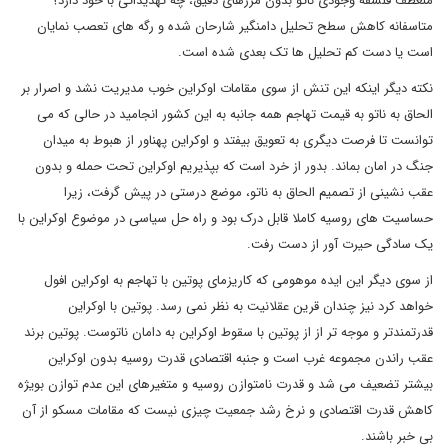
منعطف فلسفه وجودی ناتو بدون مرزهای دقیق، چه تهدیداتی با خود دارد؟
متاسفانه کاهش سطح تحلیل دامنگیر شارحان شده و رگه های تعصب نمایان
است یا دست کم تحلیل ها تک بعدی شده است.
نکته دیگر اینکه این تنش از سوی مقامات اوکراین خوب مدیریت نشد و اصرار بر
الحاق به ناتو به قیمت تهاجم همه جانبه به این کشور انجامید در حالی که می
توانست تا فرصت دیگری به تعویق بیفتد و اوکراین پهناور از هبوط به میدان
جنگ در امان بماند. بدور از خرد است که بپذیریم اوکراین تحت حمله و بدون
عقب نشینی از تصمیم الحاق به ناتو، موضع درستی در پیش گرفت، زیرا
حساسیت های روسیه کاملا قابل درک بود و راه حل سیاسی در موضوع اوکراین با
یک سادگی حیرت آور از دست رفت.
از سوی دیگر این ایده موهومی که کاریزمای پوتین با تهاجم به اوکراین افول
خواهد کرد نیز چندان قرین عقلانیت به نظر نمی رسد. پوتین با اوکراین
قدرتمندتر و موجه تر از از پوتین با سقوط اوکراین به دامان ناتوست. پوتین برند
عقب راندن مجموعه غرب است و جنبه اقتصادی قدرت روسیه بدون اوکراین
بیشتر تضعیف می شد و قدرت نامتوازن روسیه و متغیرهای این عدم توازن بویژه
کاهش قدرت اقتصادی و نرخ رشد جمعیت چیزی نیست که مقامات مسکو از آن
بی خبر باشند.