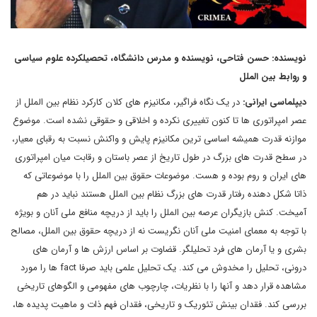
نویسنده: حسن فتاحی، نویسنده و مدرس دانشگاه، تحصیلکرده علوم سیاسی
و روابط بین الملل
دیپلماسی ایرانی:
در یک نگاه فراگیر، مکانیزم های کلان کارکرد نظام بین الملل از
عصر امپراتوری ها تا کنون تغییری نکرده و اخلاقی و حقوقی نشده است. موضوع
موازنه قدرت همیشه اساسی ترین مکانیزم پایش و واکنش نسبت به رقبای معیار،
در سطح قدرت های بزرگ در طول تاریخ از عصر باستان و رقابت میان امپراتوری
های ایران و روم بوده و هست. موضوعات حقوق بین الملل را با موضوعاتی که
ذاتا شکل دهنده رفتار قدرت های بزرگ نظام بین الملل هستند نباید در هم
آمیخت. کنش بازیگران عرصه بین الملل را باید از دریچه منافع ملی آنان و بویژه
با توجه به معمای امنیت ملی آنان نگریست نه از دریچه حقوق بین الملل، مصالح
بشری و یا آرمان های فرد تحلیلگر. قضاوت بر اساس ارزش ها و آرمان های
درونی، تحلیل را مخدوش می کند. یک تحلیل علمی باید صرفا fact ها را مورد
مشاهده قرار دهد و آنها را با نظریات، چارچوب های مفهومی و الگوهای تاریخی
بررسی کند. فقدان بینش تئوریک و تاریخی، فقدان فهم ذات و ماهیت پدیده ها،