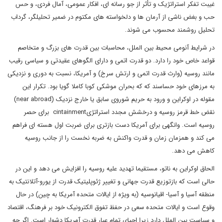
غیبت تفکر استراتژیک و تأثر از جو رسانه ای، افکار عمومی، آمال فردی، و حس
حب و بغض ناشی از آرمان ها و دلخواسته های مکتوم در ضمیر تحلیلگر، گرداب
تحلیل روشمند محسوب می شوند.
در شرایط آنومی محیط بین الملل، محاسبات بین قدرت های بزرگ و متخاصم
قواعد خاص خود را دارد. دو قدرت اتمی و دارای الگوهای عقیدتی و سیاسی رقیب
مانند روسیه (وارث قدرت اتمی و ارتش سرخ) و آمریکا، نسبت به دوری و نزدیکی
به مرزهای خود حساسند که که بحران موشکی کوبا کاملا گویا بود. تکرار این
مقوله در اوکراین و ورود به حریم شوروی سابق یا خارج نزدیک (near abroad)
نقض خط قرمز روسیه و درخشش مجدد استراتژیcintainment برای حصر
روسیه است. وانگهی برای آمریکا دست بازتری برای ضربت اول هسته ای فراهم
می کند و همزمان زمان و قدرت واکنش به ضربه نخست را از جانب روسیه
کاهش می دهد.
الحاق اوکراین به ناتو، مستقیما تهدید علیه روسیه را افزایش می دهد و این در
حالی است که بازتوزیع قدرت جهانی و تغییر ژئوپلیتیک قدرت از یورو-آتلانتیک به
منطقه آسیا و آسیا- اقیانوسیه (به ویژه از ایالات متحده آمریکا به چین) در حال
وقوع است و ایالات متحده سعی در حفظ تفوق الکترونیک خود بر فرهنگ، اقتصاد
و سیاست بین الملل دارد زیرا احیای تمام عیار قدرت آمریکا دشوار است. اگر چه