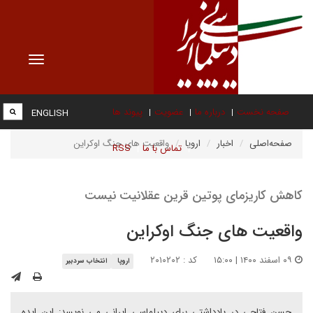
Toggle
vigation
صفحه نخست
درباره ما
عضویت
پیوند ها
ENGLISH
صفحه‌اصلی
اخبار
اروپا
واقعیت های جنگ اوکراین
تماس با ما
RSS
کاهش کاریزمای پوتین قرین عقلانیت نیست
واقعیت های جنگ اوکراین
۰۹ اسفند ۱۴۰۰ | ۱۵:۰۰
کد : ۲۰۱۰۲۰۲
اروپا
انتخاب سردبیر
حسن فتاحی در یادداشتی برای دیپلماسی ایرانی می نویسد: این ایده