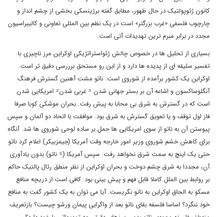
کانون ژئوپولتیک در حال ظهور، مطابق گفته برژینسکی بخشی از چشم انداز و
چارچوب فلسفی «غرب بزرگتر» است در یک نظم بین المللی تعاونی و کالیبراسیون
مجدد در برابر مبرم ترین تهدیدات آتی است.
بسیاری از تحلیل ها در خصوص چالش ژئواستراتژیکی اوکراین مرز ناچیزی با
تفسیر سلیقه ای از پدیده ها دارد و از این رو مستحق برررسی دقیق تر است.
اوکراین یک کشور برآمده از شوروی است. ناتو مشت آهنین گسترش فرهنگ
آنگلوساکسون و اشاعه آن بر بستر جهانی شدن = غربی شدن= امریکایی شدن
است که در گسترش به شرق بی محابا به پیش رفت. بحران موشکی کوبا صرفا
فاز اول توقف و یا تعویق گسترش به شرق بود. موافقت با اتحاد دو آلمان و سپس
پیوستن آن به ناتو از سوی امریکایی ها حمل بر ساده لوحی شوروی ها شد. آنگاه
برای کاهش خشم شوروی وزیر امور خارجه وقت آمریکا (جیمزبیکر) اعلام کرد ناتو
حتی یک اینچ به سمت شرق نخواهد رفت. سپس آمریکا (= ناتو) بدون یادآوری
آن، مجددا به شرق چشم دوخت و بحران اوکراین از نظر منطق رئال پالتیک حاکم
بر روابط بین الملل کاملا قابل فهم و پیش بینی بود. کافی است از دریچه منافع
مسکو به الحاق اوکراین به ناتو نگریست. آیا می توان به یک کشور گفت به منافع
خود ننگرد؟ اساسا فلسفه بقای ناتو بعد از واگرایی پیمان ورشو چیست؟ بازتعریف