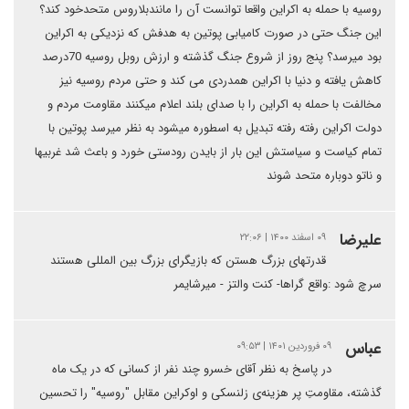
روسیه با حمله به اکراین واقعا توانست آن را مانندبلاروس متحدخود کند؟
این جنگ حتی در صورت کامیابی پوتین به هدفش که نزدیکی به اکراین
بود میرسد؟ پنج روز از شروع جنگ گذشته و ارزش روبل روسیه 70درصد
کاهش یافته و دنیا با اکراین همدردی می کند و حتی مردم روسیه نیز
مخالفت با حمله به اکراین را با صدای بلند اعلام میکنند مقاومت مردم و
دولت اکراین رفته رفته تبدیل به اسطوره میشود به نظر میرسد پوتین با
تمام کیاست و سیاستش این بار از بایدن رودستی خورد و باعث شد غربیها
و ناتو دوباره متحد شوند
علیرضا
۰۹ اسفند ۱۴۰۰ | ۲۲:۰۶
قدرتهای بزرگ هستن که بازیگرای بزرگ بین المللی هستند
سرچ شود :واقع گراها- کنت والتز - میرشایمر
عباس
۰۹ فروردین ۱۴۰۱ | ۰۹:۵۳
در پاسخ به نظر آقای خسرو چند نفر از کسانی که در یک ماه
گذشته، مقاومتِ پر هزینه‌ی زلنسکی و اوکراین مقابل "روسیه" را تحسین