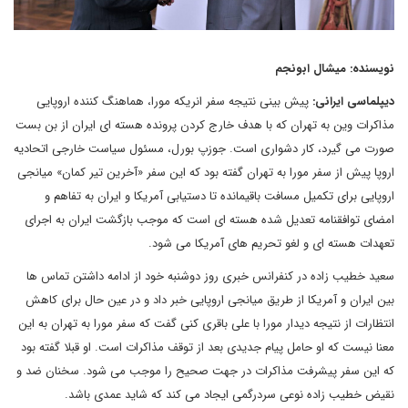
نویسنده: میشال ابونجم
دیپلماسی ایرانی:
پیش بینی نتیجه سفر انریکه مورا، هماهنگ کننده اروپایی
مذاکرات وین به تهران که با هدف خارج کردن پرونده هسته ای ایران از بن بست
صورت می گیرد، کار دشواری است. جوزپ بورل، مسئول سیاست خارجی اتحادیه
اروپا پیش از سفر مورا به تهران گفته بود که این سفر «آخرین تیر کمان» میانجی
اروپایی برای تکمیل مسافت باقیمانده تا دستیابی آمریکا و ایران به تفاهم و
امضای توافقنامه تعدیل شده هسته ای است که موجب بازگشت ایران به اجرای
تعهدات هسته ای و لغو تحریم های آمریکا می شود.
سعید خطیب زاده در کنفرانس خبری روز دوشنبه خود از ادامه داشتن تماس ها
بین ایران و آمریکا از طریق میانجی اروپایی خبر داد و در عین حال برای کاهش
انتظارات از نتیجه دیدار مورا با علی باقری کنی گفت که سفر مورا به تهران به این
معنا نیست که او حامل پیام جدیدی بعد از توقف مذاکرات است. او قبلا گفته بود
که این سفر پیشرفت مذاکرات در جهت صحیح را موجب می شود. سخنان ضد و
نقیض خطیب زاده نوعی سردرگمی ایجاد می کند که شاید عمدی باشد.