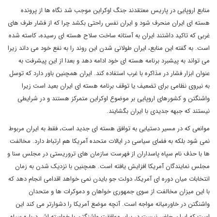
منابع اروپایی در پاریس معتقدند جنگ اوکراین موجب شد نگاه ها از پرونده
هسته ای ایران منحرف شود و ایران نفس راحتی بکشد چرا که از فشار طرف های
غربی که تاکید داشتند ایران به آستانه ساخت سلاح هسته ای رسیده، کاسته شده
است. به گفته این منابع، ایران طولانی شدن این روند را به نفع خود می داند زیرا
می تواند به پیشبرد برنامه هسته ای خود ادامه دهد و بعدا از این پیشرفت به
عنوان ابزار فشار در مذاکره با غرب استفاده کند. ایران همچنین باور دارد که توسل
به نیروی نظامی برای تضعیف یا توقف برنامه هسته ای ایران بعید است زیرا
واشنگتن و کشورهای اروپایی بر موضوع اوکراین متمرکز هستند و در شرایطی
نیستند که جبهه جدیدی با ایران بگشایند.
موانعی که در مسیر دستیابی به توافق هسته ای جدید است، فقط به ایران مربوط
نمی شود بلکه به فضای سیاسی در ایالات متحده آمریکا هم ارتباط دارد. مخالفت
ها با حذف نام سپاه پاسداران از فهرست سازمان های تروریستی در مجلس سنا و
مجلس نمایندگان آمریکا افزایش یافته است. همچنین با نزدیک شدن به زمان
انتخابات میان دوره ای آمریکا، دولت جو بایدن نمی خواهد اقدامی انجام دهد که
با این میزان مخالفت از سوی جمهوری خواهان و دموکرات ها و متحدان
واشنگتن در خاورمیانه مواجه است. آنچه موضع آمریکا را دشوارتر می کند این
است که ایران حاضر نیست در برابر موافقت واشنگتن با خواسته اش درباره سپاه