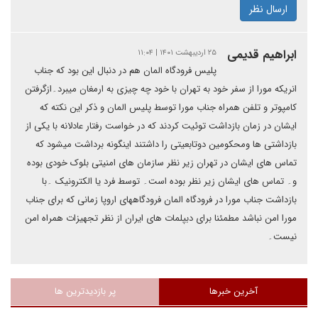
ارسال نظر
ابراهیم قدیمی
۲۵ اردیبهشت ۱۴۰۱ | ۱۱:۰۴
پلیس فرودگاه المان هم در دنبال این بود که جناب
انریکه مورا از سفر خود به تهران با خود چه چیزی به ارمغان میبرد۔ازگرفتن
کامپوتر و تلفن همراه جناب مورا توسط پلیس المان و ذکر این نکته که
ایشان در زمان بازداشت توئیت کردند که در خواست رفتار عادلانه با یکی از
بازداشتی ها ومحکومین دوتابعیتی را داشتند اینگونه برداشت میشود که
تماس های ایشان در تهران زیر نظر سازمان های امنیتی بلوک خودی بوده
و۔ تماس های ایشان زیر نظر بوده است۔ توسط فرد یا الکترونیک ۔با
بازداشت جناب مورا در فرودگاه المان فرودگاههای اروپا زمانی که برای جناب
مورا امن نباشد مطمئنا برای دبپلمات های ایران از نظر تجهیزات همراه امن
نیست۔
آخرین خبرها
پر بازدیدترین ها