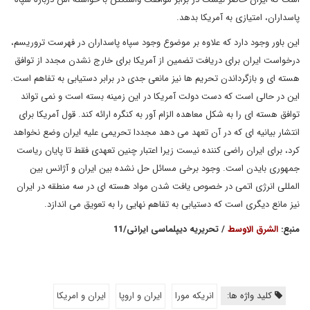
پاسداران، امتیازی به آمریکا بدهد.
این باور وجود دارد که علاوه بر موضوع وجود سپاه پاسداران در فهرست تروریسم،
درخواست ایران برای دریافت تضمین از آمریکا برای خارج نشدن مجدد از توافق
هسته ای و بازگرداندن تحریم ها نیز مانعی جدی در برابر دستیابی به تفاهم است.
این در حالی است که دست دولت آمریکا در این زمینه بسته است و نمی تواند
توافق هسته ای را به شکل معاهده الزام آور به کنگره ارائه کند. قول آمریکا برای
انتشار بیانیه ای که در آن تعهد می دهد مجددا تحریمی علیه ایران وضع نخواهد
کرد، برای ایران راضی کننده نیست زیرا اعتبار چنین تعهدی فقط تا پایان ریاست
جمهوری بایدن است. وجود برخی مسائل حل نشده بین ایران و آژانس بین
المللی انرژی اتمی در خصوص یافت شدن مواد هسته ای در سه منطقه در ایران
نیز مانع دیگری است که دستیابی به تفاهم نهایی را به تعویق می اندازد.
منبع:
الشرق الاوسط
/ تحریریه دیپلماسی ایرانی/11
کلید واژه ها:
انریکه مورا
ایران و اروپا
ایران و امریکا