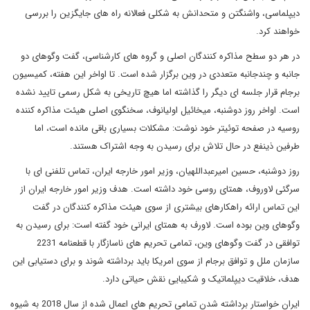
دیپلماسی، واشنگتن و متحدانش به شکلی فعالانه راه های جایگزین را بررسی
خواهند کرد.
در هر دو سطح مذاکره کنندگان اصلی و گروه های کارشناسی، گفت وگوهای دو
جانبه و چندجانبه متعددی در وین برگزار شده است. تا اواخر این هفته، کمیسیون
برجام قرار جلسه ای دیگر را گذاشته اما هیچ تاریخی به شکل رسمی تایید نشده
است. اواخر روز دوشنبه، میخائیل اولیانوف، سخنگوی اصلی هیئت مذاکره کننده
روسیه در صفحه توئیتر خود نوشت: مشکلات بسیاری باقی مانده است، اما
طرفین ذینفع در حال تلاش برای رسیدن به وجه اشتراک هستند.
روز دوشنبه، حسین امیرعبداللهیان، وزیر امور خارجه ایران، تماس تلفنی ای با
سرگئی لاوروف، همتای روسی خود داشته است. هدف وزیر امور خارجه ایران از
این تماس ارائه راهکارهای بیشتری از سوی هیئت مذاکره کنندگان در گفت
وگوهای وین بوده است. لاورف به همتای ایرانی خود گفته است: برای رسیدن به
توافقی در گفت وگوهای وین، تمامی تحریم های ناسازگار با قطعنامه 2231
سازمان ملل و توافق برجام از سوی امریکا باید برداشته شوند و برای دستیابی این
هدف، خلاقیت دیپلماتیک و شکیبایی نقش حیاتی دارد.
ایران خواستار برداشته شدن تمامی تحریم های اعمال شده از سال 2018 به شیوه