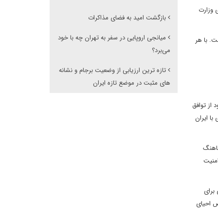
 وزارت
بازگشت امید به فضای مذاکرات
میانجی اروپایی در سفر به تهران چه با خود
ت. با هر
می‌برد؟
تازه ترین ارزیابی از وضعیت برجام و نشانه
های مثبت در موضع تازه ایران
 از توافق
با ایران
ار از آغاز سال 1401 انریکه مورا، هماهنگ
 امنیت
 برای
ص احیای