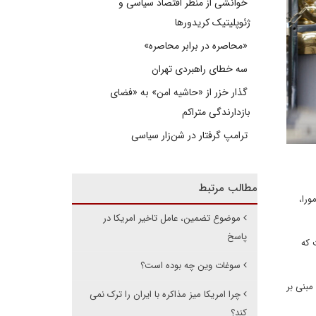
خوانشی از منظر اقتصاد سیاسی و
ژئوپلیتیک کریدورها
«محاصره در برابر محاصره»
سه خطای راهبردی تهران
گذار خزر از «حاشیه امن» به «فضای
بازدارندگی متراکم
ترامپ گرفتار در شن‌زار سیاسی
مطالب مرتبط
ورا،
موضوع تضمین، عامل تاخیر امریکا در
پاسخ
 که
سوغات وین چه بوده است؟
مبنی بر
چرا امریکا میز مذاکره با ایران را ترک نمی
کند؟