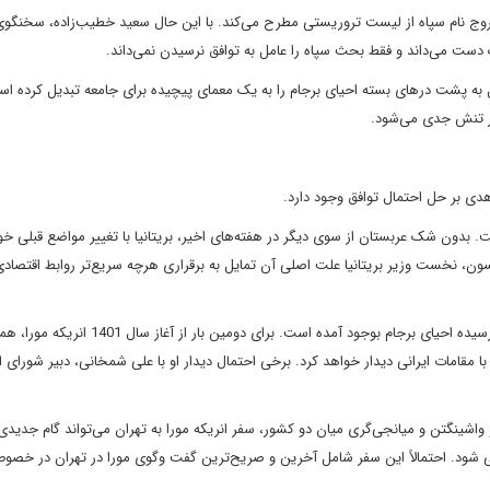
خروج نام سپاه از لیست تروریستی مطرح می‌کند. با این حال سعید خطیب‌زاده، سخنگوی
 دست می‌داند و فقط بحث سپاه را عامل به توافق نرسیدن نمی‌داند.
به پشت درهای بسته احیای برجام را به یک معمای پیچیده برای جامعه تبدیل کرده اس
ار تنش جدی می‌شود.
دی بر حل احتمال توافق وجود دارد.
 بدون شک عربستان از سوی دیگر در هفته‌های اخیر، بریتانیا با تغییر مواضع قبلی خود
، نخست وزیر بریتانیا علت اصلی آن تمایل به برقراری هرچه سریع‌تر روابط اقتصادی 
از سوی دیگر بار دیگر نقطه امیدی برای مذاکرات به ظاهر بن بست رسیده احیای برجام بوجود آمده است. برای دومین ب
 شنبه تا جمعه در ایران با مقامات ایرانی دیدار خواهد کرد. برخی احتمال دیدار او با علی شمخانی، دبیر شورای
 و واشینگتن و میانجی‌گری میان دو کشور، سفر انریکه مورا به تهران می‌تواند گام جدیدی
قی شود. احتمالاً این سفر شامل آخرین و صریح‌ترین گفت وگوی مورا در تهران در خصو