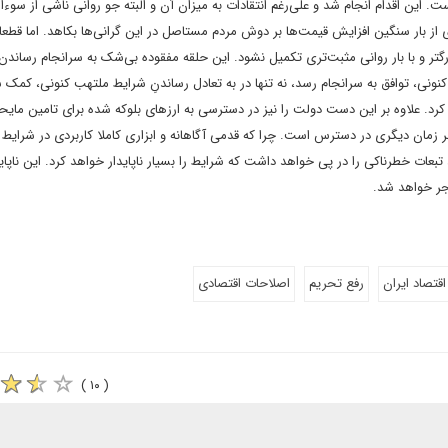
ست. این اقدام انجام شد و علی‌رغم انتقادات به میزان آن و البته جو روانی ناشی از سوءا
از بار سنگین افزایش قیمت‌ها بر دوش مردم مستاصل در این گرانی‌ها بکاهد. اما قطعا 
زرگتر و با بار روانی مثبت‌تری تکمیل نشود. این حلقه مفقوده بی‌شک به سرانجام رساندن 
ونی، توافق به سرانجام رسد، نه تنها در به تعادل رساندنِ شرایط ملتهب کنونی، کمک ش
 کرد. علاوه بر این دست دولت را نیز در دسترسی به ارز‌های بلوکه شده برای تامین مایحت
ر زمان دیگری در دسترس است. چرا که قدمی آگاهانه و ابزاری کاملا کاربردی در شرای
بعات خطرناکی را در پی خواهد داشت که شرایط را بسیار ناپایدار خواهد کرد. این ناپای
جر خواهد شد.
اقتصاد ایران
رفع تحریم
اصلاحات اقتصادی
( ۱۰ )