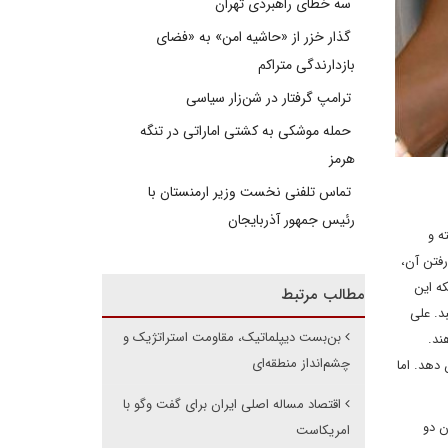
سه خطای راهبردی تهران
گذار خزر از «حاشیه امن» به «فضای
بازدارندگی متراکم
ترامپ گرفتار در شن‌زار سیاسی
حمله موشکی به کشتی اماراتی در تنگه
هرمز
تماس تلفنی نخست وزیر ارمنستان با
رئیس جمهور آذربایجان
ه و
فتن آن،
ه این
مطالب مرتبط
د. علی
بن‌بست دیپلماتیک، مقاومت استراتژیک و
ند.
چشم‌انداز منطقه‌ای
۱ میلیارد دلار است سر و سامان دهد. اما
اقتصاد مساله اصلی ایران برای گفت وگو با
ن دو
امریکاست