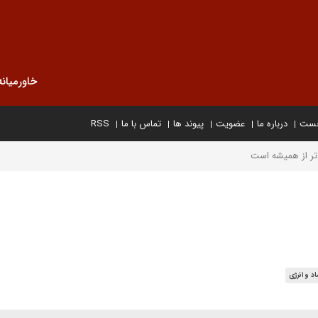
خاورمیانه
خست
درباره ما
عضویت
پیوند ها
تماس با ما
RSS
تر از همیشه است
د و انرژی