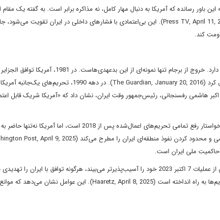
195 تا نقض برجام، ایران را به این باور رسانده که آمریکا به دنبال مهار کامل، نه مذاکره برابر است. به گفته یک مقام
«آمریکا بارها نشان داده که به امضای خود احترام نمی‌گذارد» (Press TV, April 11, 2025). این بی‌اعتمادی با فشارهای داخلی در ایران تقویت می
اومت کند.
بی‌اعتمادی ایران به آمریکا ریشه در دهه‌ها نقض تعهدات واشینگتن دارد. خروج از برجام تنها نمونه‌ای از این بدعه
آزادی گروگان‌ها امضا شده بود، با بلوکه کردن دارایی‌های ایران نقض کرد (The Guardian, January 20, 2016). در دهه 1990
فته اکبر هاشمی رفسنجانی، رئیس‌جمهور وقت ایران، نشان داد که «آمریکا شریک قابل اعتم
امروز، این بی‌اعتمادی مذاکرات را به لبه پرتگاه کشانده است. ایران خواستار رفع تمامی تحریم‌های اعمال‌شده پس از 2018 است، اما آم
ف حاکمیت ملی ایران است.
فشارهای خارجی نیز مذاکرات را پیچیده‌تر کرده‌اند. اسرائیل، که پس از عملیات 7 اکتبر 2023 خود را آسیب‌پذیرتر می‌بیند، هرگونه توافق با ایران
می‌داند و لابی گسترده‌ای در کنگره آمریکا برای جلوگیری از رفع تحریم‌ها به راه انداخته است (Haaretz, April 8, 2025). این عوا