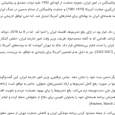
روابط ایران و آمریکا از زمان انقلاب 1979 به دلیل مداخلات مستمر واشینگتن در امور ایران، به‌ویژه حمایت از کودتای 1953 علیه دول
پهلوی، به تخاصم کشیده شد .(Kinzer, 2003) پس از انقلاب، گروگان‌گیری سفارت آمریکا (1979-1981) و حمایت واشینگتن از صدام حسین
عد، برنامه هسته‌ای ایران به بهانه‌ای برای فشارهای آمریکا تبدیل شد، اما حتی توافق تاریخی بر
برجام، که ایران با حسن نیت به محدودیت‌های گسترده هسته‌ای تن داد، قرار بود در ازای رف
زگرداند، اقدامی که به گفته محمدجواد ظریف، وزیر وقت امور خارجه ایران، «نقض آشکار
). این بدعهدی نه‌تنها اقتصاد ایران را تحت فشار بی‌سابقه‌ای قرار داد، بلکه به تهران آموخت که به وعده‌های آمریکا
ی برای ایران بود تا بار دیگر حسن نیت خود را نشان دهد. عباس عراقچی، وزیر امور خارجه ایران، این گفت‌وگوه
«آزمونی برای سنجش جدیت آمریکا» خواند و تأکید کرد 
تورم بالای 40 درصد و کاهش ارزش پول ملی دست‌وپنجه نرم می‌کند، رفع تحریم‌ها را برای بهبود معیشت مردم و تقویت
International Monetary Fund, 2). اما تهران همزمان برنامه هسته‌ای خود را به‌عنوان اهرمی برای دفاع از حقوقش حفظ کرده و اعلا
ی‌کند، از جمله محدود کردن برنامه موشکی ایران و کاهش حمایت تهران از محور مقاوم