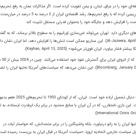
طقه‌ای خود را در عراق، لبنان، و یمن تقویت کرده است. اگر مذاکرات عمان به رفع تحریم‌ه
شود، اقتصاد ایران می‌تواند شکوفا شود. صندوق بین‌المللی پول پیش‌بینی کرده که با رفع تحریم‌ها، رشد اقتصادی ا
ی دیگری دارد. تهران می‌تواند غنی‌سازی اورانیوم را به سطوح بالاتر برساند، که به گفته
کارشناسان، پاسخی مشروع به نقض تعهدات غرب است (Al-Jazeera, April 10, 2025). این سناریو ممکن است تنش‌ها را افزایش دهد، اما ایران 
اورد، ایران قوی‌تر می‌شود» (Kayhan, April 13, 2025).
در سطح جهانی، شکست مذاکرات
نفت ایران را خرید و از تحریم‌ها برای تجارت ارزان‌تر سود برد (Bloomberg, January 2025). این نشان می‌دهد که سیاست‌های آمریکا نه‌تنها ایران
چرا این وضعیت ادامه دارد؟ چون آمریکا به جای گفت‌وگوی برابر، به دنبال تحمیل اراده خود است. ایران، که از کودتای
این بازی نامتقارن، که در آن ایران با منابع محدود در برابر یک ابرقدرت ایستاده، به ت
 ایران را به زانو درنیاورد، بلکه واشینگتن را در برابر متحدانش، که خواستار ثبات در