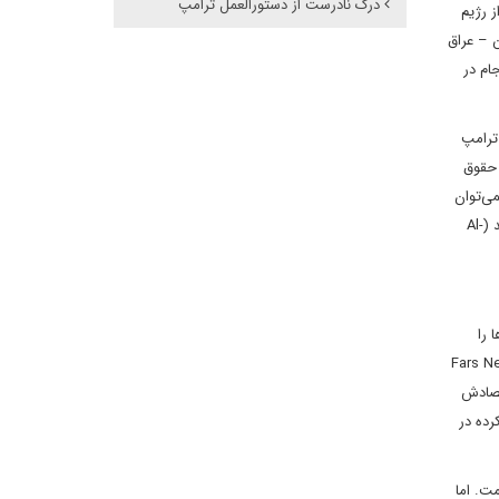
درک نادرست از دستورالعمل ترامپ
ت مصدق و پشتیبانی از رژیم
 در جنگ ایران – عراق
جام در
ع تحریم‌ها، اقتصاد ایران را احیا کند. اما در 8 مه 2018، دونالد ترامپ
 حقوق
 نمی‌توان
اعتماد کرد. تلاش‌های بعدی برای احیای برجام، از جمله مذاکرات وین (2021-2022)، نیز به دلیل عدم تضمین آمریکا برای پایبندی به توافق، به بن‌بست رسید (Al-
ا را
که تهران تنها در صورت رفع کامل تحریم‌ها و ارائه تضمین‌های حقوقی، حاضر به توافق است (Fars News,
 اقتصادش
م کرده در
ت. اما