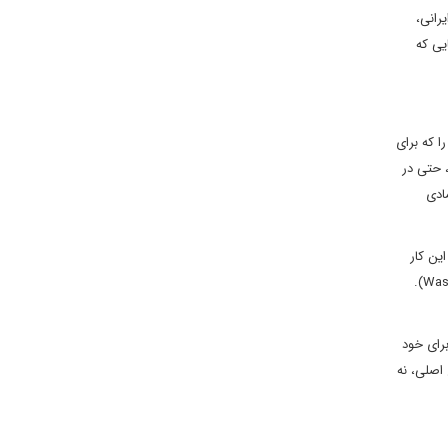
 ایرانی،
‌شود، جایی که
دی‌هاست. در 1981، آمریکا توافق الجزایر را که برای
، تحریم‌های یک‌جانبه آمریکا، حتی در
ادی
ریکا نه‌تنها حاضر به این کار
نیست، بلکه شروطی مانند نظارت دائمی آژانس بین‌المللی انرژی اتمی و محدود کردن نفوذ منطقه‌ای ایران را مطرح می‌کند (Washington Post, April 9, 2025).
 را تهدیدی برای خود
مل نشان می‌دهد که موانع اصلی، نه