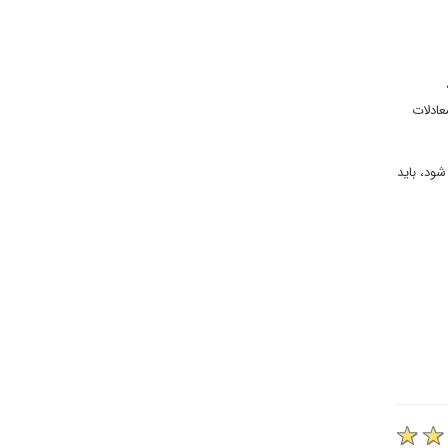
ام،
عادلات
ود، باید