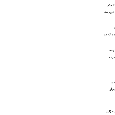
ا منجر
یران از 2 درصد به 5 درصد در میان‌مدت می‌رسد
نشان داده که در
 به نفع چین و روسیه خواهد بود، که از انزوای ایران برای گسترش نفوذ خود استفاده می‌کنند. چین در 2024 بیش از 50 درصد
 را تضعیف
 1953 تا تحریم‌های 2025 طعم بدعهدی
هران
خاورمیانه‌اند، تحت فشار قرار داده است. به گفته جوزپ بورل، مسئول سیاست خارجی اتحادیه اروپا، «سیاست آمریکا در قبال ایران به بن‌بست رسیده است» (EU