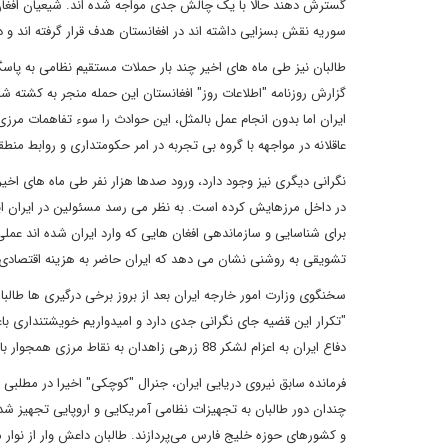
گسترش دهند حالا با یک چالش جدی مواجه شده اند. شیعیان افغان
سوریه نقش بسزایی داشته اند در افغانستان هدف قرار گرفته اند و 
ایران اما بدون انجام عمل بالمثل، این حوادث را سوء تفاهمات مرزی د
عاقلانه در مواجهه با گروه بی تجربه در امر حکومتداری و روابط منطق
نگرانی دیگری نیز وجود دارد، ورود صدها هزار نفر طی ماه های اخیر که
در داخل مرزهایش کرده است. به نظر می رسد مسئولین در ایران این 
برای شناسایی و سازماندهی افغان هایی که وارد ایران شده اند عمل
تشویقی به روشنی نشان می دهد که ایران حاضر به هزینه اقتصادی
سخنگوی وزارت امور خارجه ایران بعد از بروز برخی درگیری ها طالبان
"تکرار این قضیه جای نگرانی جدی دارد و امیدواریم خویشتنداری 
دفاع ایران به اعزام لشکر 88 زرهی زاهدان به نقاط مرزی همجوار با استان هرات افغانستان که اخیرا شاهد تشدید سطح تخاصمات مرزی بود، اقدام کرد.
فرمانده سابق نیروی دریایی ایران، جنرال "کوچکی" اخیرا در مطلبی 
چندان دور طالبان به تجهیزات نظامی آمریکایی و اروپایی تجهیز 
و کشورهای حوزه خلیج فارس می‌پردازند. طالبان داعش وار از نوار