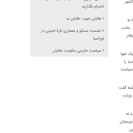
کشور
احترام بگذارید
طالبان خوب، طالبان بد
 ایران انجام داده اند در یکی از آخرین موارد روز دوشنبه 7 مارچ 2022، بنا به
تان شد. جانب
نشست مسکو و معماری تازهٔ امنیتی در
فتار
اورآسیا
سیاست خارجی حکومت طالبان
یک نفوذ
ید را
ن سیاست
ذشته گفت:
وزارت
ه نه
عربستان
ون