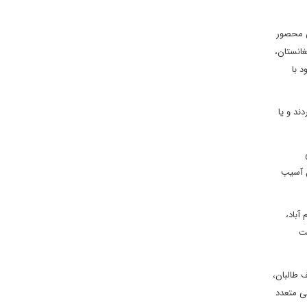
ش محصور
یت لوجستیکی از آنها را ناممکن ساخته است. ایران با درک این موضوع و با کسب تجربه از جنگ های داخلی دهه ۱۹۹۰ افغانستان،
 با
ند و یا
ن آسیب
آباد،
مت
 طالبان،
ی متعدد