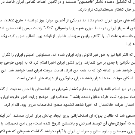
 که تشکیل دهنده لشکر "فاطمیون" هستند و در تامین اهداف نظامی ایران خاصتا در 
در حال کشتار سیستماتیک قرار دارند.
طالبان نیز طی ماه های اخیر چند بار حملات مستقیم نظامی به پاسگاه های مرزی
گزارش روزنامه "اطلاعات روز" افغانستان این حمله منجر به کشته شدن 4 سرباز ایرانی در نقاط مرزی هم مرز با ولسوالی "کنگ" ولایت نیمروز افغانس
انسته و علت آن را آگاهی پایین مرزبانان طالبان از قواعد بین المللی عنوان کرد، یک ر
ه ای!
 اکثر آنها نیز به طور غیر قانونی وارد ایران شده اند، مسئولین امنیتی ایران را نگران 
نگرانی را جدی بر می شمارند، وزیر کشور ایران اخیرا اعلام کرد که به زودی طرحی جد
ی خواهد شد و اضافه کرد که به همه این افراد، اقامت موقت ایران اعطا خواهد شد. ای
 اسکان موقت صدها هزار پناهنده برای جلوگیری از هزینه های امنیتی است.
 در مرز اسلام قلعه با ایران و تداوم کشتار شیعیان در افغانستان با لحنی متفاوت از گ
باعث سوءبرداشت طرف مقابل نشده باشد." متعاقب این موضع وزارت امور خارجه ایران، 
مدعی شد که طالبان پروژه ای استخباراتی برای ایجاد چالش برای ایران هستند: "در آیند
شده که آموزش‌های آن توسط اسرائیل و پاکستان شروع شده است؛ پول این تجهیزات را 
 مرزی سیستان و بلوچستان و خراسان ایران را آرام نخواهد گذاشت همچنان که هم اکن