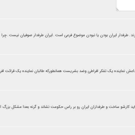
رند۔طرفدار ایران بودن یا نبودن موضوع فرعی است۔ایران طرفدار صوفیان نیست۔چرا انه
داعش نماینده یک تفکر افراطی وضد بشریست همانطورکه طالبان نماینده یک قرائت افر
 باید کارشو ساخت و طرفداران ایران رو بر راس حکومت نشاند و گرنه بعدا مشکل بزرگ ا