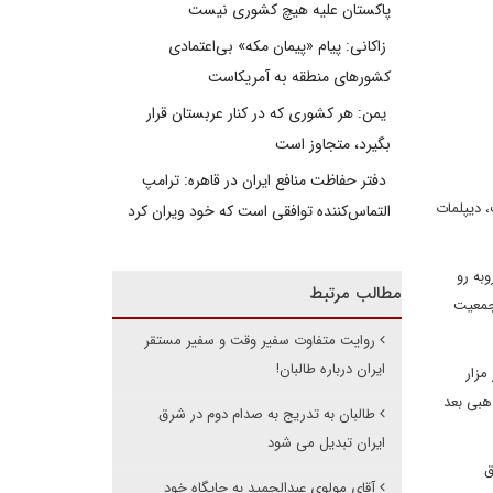
پاکستان علیه هیچ کشوری نیست
زاکانی: پیام «پیمان مکه» بی‌اعتمادی
کشورهای منطقه به آمریکاست
یمن: هر کشوری که در کنار عربستان قرار
بگیرد، متجاوز است
دفتر حفاظت منافع ایران در قاهره: ترامپ
 دیپلمات
التماس‌کننده توافقی است که خود ویران کرد
عددی روبه رو
مطالب مرتبط
 جمعیت
روایت متفاوت سفیر وقت و سفیر مستقر
ایران درباره طالبان!
مزار
هبی بعد
طالبان به تدریج به صدام دوم در شرق
ایران تبدیل می شود
ق
آقای مولوی عبدالحمید به جایگاه خود