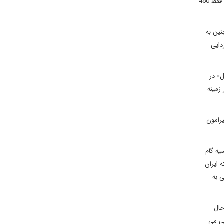
حسینی، افغانستان و پاکستان گاز ال ان جی را به قیمت 600 الی 700 دلار در ازای هر تن خریداری می کردند، اما اخیرا، افغان ها اعلام کرده اند که حاضرند فقط 450
نین به
دایی
» در
زمینه
2 در وین، مذاکرات جدید پیرامون
یه گام
 ایران
ی به
حال
نی می