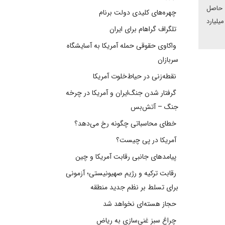
ق حاصل
چهره‌های کلیدی دولت برنام
اک همچنین، از نیت روسیه برای استفاده حداکثری از ارزهای ملی و مبادله در تجارت متقابل خبر داد. حجم مبادلات تجاری روسیه و ایران به ۴ میلیارد
تلگراف گراهام برای ایران
واکاوی حقوقی حمله آمریکا به آسایشگاه
سربازان
نقطه‌زنی در حیاط‌خلوت آمریکا
گرفتار شدن جنگ‌ایران و آمریکا در چرخه
جنگ – آتش‌بس
خطای محاسباتی چگونه رخ می‌دهد؟
آمریکا در پی چیست؟
پیامدهای جانبی رقابت آمریکا و چین
رقابت ترکیه و رژیم صهیونیستی؛ آزمونی
برای تسلط بر نظم جدید منطقه
حجاز هسته‌ای نخواهد شد
چراغ سبز غنی‌سازی به ریاض