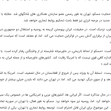
 با حمایت مسکو، تهران به طور رسمی عضو سازمان همکاری های شانگهای شد. مقابله با 
 جدید در عرصه انرژی نیز فقط باعث تحکیم روابط تجاری خواهد شد.
ه غرب نزدیک است. در حقیقت، ایران پیوستن کریمه به روسیه و استقلال دو جمهوری دیگر
یران از برقراری آتش بس در اوکراین حمایت می کند. اما، او معتقد است که سیاست امر
.
است: «مسکو از لحاظ تاریخی، در خاورمیانه شایسته تر از واشنگتن رفتار کرده است. با 
ندازه کافی قوی نیست که با امریکا رقابت کند. کشورهای خاورمیانه و از جمله ایران به
 کنند.»
ست. تسلط آن به ویژه، پس از خروج از افغانستان در حال تضعیف است. امریکا به اشت
د و از سوی دیگر، تهدید می کند. اما، در تهران می دانند که بایدن خیلی بیشتر از خود 
ت در حال مذاکره است. اگر ایرانی ها، کشورهای عربی و امریکایی ها در خصوص یک س
اهد کرد. اما، روسیه نیز سود خواهد برد. مسکو به طور فعال، با تهران در سوریه تعام
د. این موضوع برای ایران قابل احترام است. توسعه روابط تجاری با تهران، یکی از شاخه