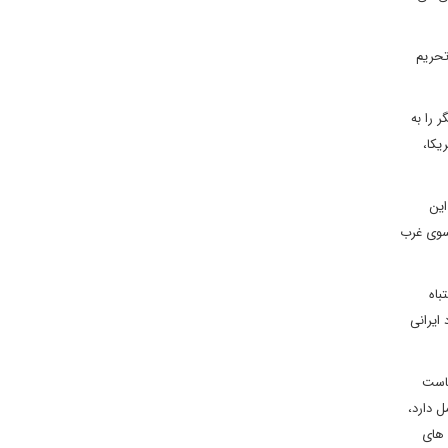
تحریم
 را به
یکا،
این
 سوی غرب
باه
ایرانی
یاست
ل دارد،
 های