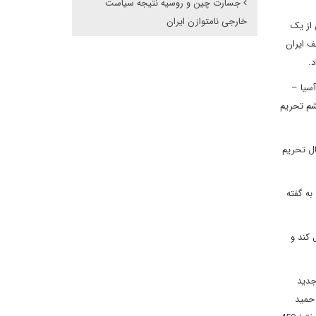
جسارت چین و روسیه نتیجه سیاست
خارجی نامتوازن ایران
 از یک
ف ایران
آسیا –
شم تحریم
عمال تحریم
به گفته
 کند و
جدید
 حمید