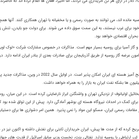
وسیه مانده اند، می توانند به صورت رسمی و یا مخفیانه با تهران همکاری کنند. آنها همچ
 خود برای غرب نیستند، به این سمت سوق داده می شوند. برای دولت جو بایدن، تنش ز
 بحران اقتصادی خواهد بود.
فت و گاز آسیا برای روسیه بسیار مهم است. مذاکرات در خصوص مشارکت شرکت «لوک اویل
 عرضه گاز روسیه از طریق آذربایجان برای صادرات بعدی از بنادر ایران ادامه دارد. در 
لغو تحریم های تجاری در نتیجه توافق تهران با غرب برسر برنامه صلح آمیز هسته ای ایران امکان پذیر است. در اوایل سال 022
لیون ها بشکه نفت ایران به بازار را به همراه خواهد داشت.
یل اولیانوف از نزدیکی تهران و واشنگتن ابراز نارضایتی کرده است. در این میان، روس
و برای کمک در احداث نیروگاه هسته ای بوشهر آمادگی دارد. پیش از این تواق شده بود که
از مقامات رسمی ایران، مسکو این مواد را نمی پذیرد. همین امر دشواری ها برای دستیاب
ریح کرده که از مدت ها پیش، ایران خریداران ثابتی برای نفتش داشته و اکنون نیز در 
ای، ارتباطی با روسیه ندارد. نفتالی بنت، نخست وزیر سابق اسرائیل از قدرت های جها