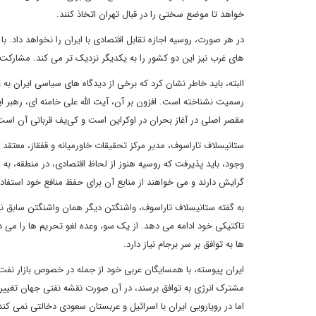
خواهد تا موضع سختی را در قبال تهران اتخاذ کنند.
در هر صورت، روسیه اجازه تقابل اقتصادی با ایران را نخواهد داد.
های غرب نیز این دو کشور را به یکدیگر نزدیک تر می کند. مشارکت
البته، باید خاطر نشان کرد که برخی از دیدگاه های سیاسی ایران ب
رسمیت نشناخته است. افزون بر آن، آیت الله علی خامنه ای، رهبر ا
مقصر اصلی در آغاز بحران در اوکراین است و کی‌یف قربانی آن است
ستانیسلاف تاراسوف، مدیر مرکز تحقیقات خاورمیانه و قفقاز، معتقد 
وجود، باید پذیرفت که روسیه هنوز از لحاظ اقتصادی، در منطقه، به ا
گرایش دارند و می خواهند از منابع آن برای حفظ منافع خود استفاده
به گفته ستانیسلاف تاراسوف، واشنگتن دیگر همان واشنگتن سابق نی
تاکتیکی خود ادامه می دهد. از یک سو، وعده لغو تحریم ها را می ده
ها به توافق بر سر برجام نیاز دارد.
ایران پیوسته، با همسایگان عربی خود از جمله در خصوص بازار نف
مشترک انرژی به توافق برسند، در آن صورت نقشه نفتی جهان تغییر خو
اما در رویارویی ایران با اسرائیل و عربستان سعودی دخالتی نمی کن