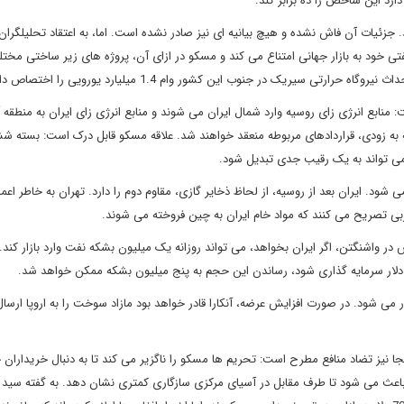
رد این شاخص را ده برابر کند.
ئیات آن فاش نشده و هیچ بیانیه ای نیز صادر نشده است. اما، به اعتقاد تحلیلگران
 خود به بازار جهانی امتناع می کند و مسکو در ازای آن، پروژه های زیر ساختی مختل
تی سیریک در جنوب این کشور وام 1.4 میلیارد یورویی را اختصاص داد.
منابع انرژی زای روسیه وارد شمال ایران می شوند و منابع انرژی زای ایران به منطقه 
به زودی، قراردادهای مربوطه منعقد خواهند شد. علاقه مسکو قابل درک است: بسته ش
می تواند به یک رقیب جدی تبدیل شود.
ایر جهان را شامل می شود. ایران بعد از روسیه، از لحاظ ذخایر گازی، مقاوم دوم را دارد. تهران به خاطر ا
ربی تصریح می کنند که مواد خام ایران به چین فروخته می شوند.
ر واشنگتن، اگر ایران بخواهد، می تواند روزانه یک میلیون بشکه نفت وارد بازار کند. 
در می شود. در صورت افزایش عرضه، آنکارا قادر خواهد بود مازاد سوخت را به اروپا ارسال
جا نیز تضاد منافع مطرح است: تحریم ها مسکو را ناگزیر می کند تا به دنبال خریداران 
 باعث می شود تا طرف مقابل در آسیای مرکزی سازگاری کمتری نشان دهد. به گفته سید