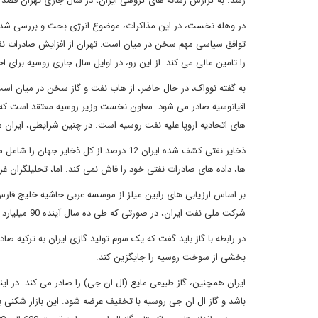
رسد. به گزارش رسانه های گروهی ایران، در سال جاری تهران قصد دا
در وهله نخست، در این مذاکرات، موضوع انرژی بحث و بررسی شد. جز
توافق سیاسی مهم سخن در میان است: تهران از افزایش صادرات نفتی
را تامین مالی می کند. از این رو، در اوایل سال جاری روسیه برای احداث نیروگاه حرار
به گفته نوواک، در حال حاضر، از هاب نفت و گاز سخن در میان است: 
اقیانوسیه صادر می شود. معاون نخست وزیر روسیه معتقد است که 
های اتحادیه اروپا علیه نفت روسیه است. در چنین شرایطی، ایران 
ذخایر نفتی کشف شده ایران 12 درصد از کل ذخ
ها، داده های صادرات نفتی خود را فاش نمی کند. اما، تحلیلگران غ
بر اساس ارزیابی های رابین میلز از موسسه عربی حاشیه خلیج فارس د
شرکت ملی نفت ایران، در صورتی که طی ده سال آینده 90 میلیارد دلار سرمایه گذاری شود، رساندن این حجم به پنج میلیون بشکه ممکن خواهد شد.
در رابطه با گاز باید گفت که یک سوم تولید گازی ایران به ترکیه صا
بخشی از سوخت روسیه را جایگزین کند.
ایران همچنین، گاز طبیعی مایع (ال ان جی) را صادر می کند. در این
باشد و گاز ال ان جی روسیه با تخفیف عرضه شود. این بازار شکنی