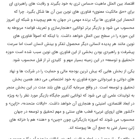
اقتصاد بین الملل ماهیت حساس تری به خود بگیرند و رقابت های راهبردی ای
برای «حق مالکیت معنوی» فناوری های نوین بین آن ها شکل بگیرد. چرا که
انحصار این فناوری ها برگ برنده مهمی در جهان به هم پیچیده و شبکه ای امروز
محسوب می شود و بازیگر برتر توانایی «هنجارسازی و تعریف قواعد» مربوطه به
این حوزه را در سطح بین الملل خواهد داشت. با اینکه که اصولاً فناوری های
نوین مانند هر پدیده انسانی دیگر محصول تفکر و بینش انسان است اما سرعت
پیشرفت و راهبردی بودن بخشی از این فناوری های نوین سبب شده است حوزه
«تحقیق و توسعه» در این زمینه بسیار مهم و کلیدی تر از قبل محسوب شود.
یکی از بخش هایی که بیش ترین بودجه مالی و حمایت را در شرکت ها و نهاد
های دولتی و غیردولتی حوزه فناوری به خود اختصاص می دهد همین بخش
تحقیق و توسعه است. در واقع سرمایه گذاری های بلند مدت در این بخش منجر
به تولیدات علمی ای می شود که توانایی تغییر جایگاه بازیگر مورد نظر را به ویژه
در ابعاد اقتصادی، امنیتی و هنجاری آن خواهد داشت. «ایالات متحده»، «ژاپن» و
«کشور های اروپای غربی» قطب های سنتی و مهم تحقیق و توسعه در جهان
محسوب می شوند که امروزه بازیگرانی چون «چین» و «هند» هم با خزانه های
ژنی بسیار غنی به جمع آن ها پیوسته اند.
در واقع یکی از مهم ترین ابعاد «رقابت راهبردی ایالات متحده آمریکا و جمهوری