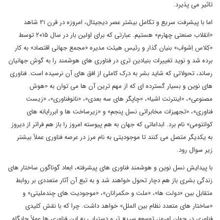
تاثیر می پذیرد.
اما با پیشرفت سریع و تکامل بیشتر عصر دیجیتال، امروزه در قرن ۲۱ شاهد
«انقلاب صنعتی چهارم» هستیم. عبارتی که برای اولین بار در سال ۲۰۱۵ توسط
«کِلاس اِشواب» بنیان گذار و رئیس هیئت مدیره «مجمع جهانی اقتصاد» به کار
برده شد و نوید تغییرات بنیادین تری در فناوری های هوشمند را به گوش جهانیان
رساند، تحولاتی که شاید بشر به درک کاملی از افق های آن نرسیده است. فناوری
های نوین و بسیار گسترده ای که از مهم ترین آن ها می توان به «هوش
مصنوعی»، «اینترنت اشیا»، «چاپگر های سه بعدی»، «نانوفناوری»، «زیست
فناوری»، «تجهیزات مخابراتی نسل پنجم» و «زیرساخت ها و ابررایانه های
کوانتومی» نام برد. ابداعاتی که جهان به هم پیوسته امروز را باز هم فراتر از دیروز
به یکدیگر متصل می کنند تا موجودیتی به نام مرز در عرصه فناوری عملاً بیشتر
زیر سوال رود.
با پیدایش نسل نوین و هوشمند فناوری های پیشرفته، ابعاد گوناگون ساختار های
زندگی بشری باز هم دچار تحول خواهند شد و به تبع آن آثار متعددی بر روابط
متقابل بین «دولت ها»، «ملت و حکمرانان»، «موجودیت های چندملیتی» و
«ساختار های متعدد نظام بین الملل» خواهد داشت. چرا که با نقش کلیدی
فناوری در جهان امروز، توسعه سریع تر و دستیابی به این فناوری ها عملاً جایگاه