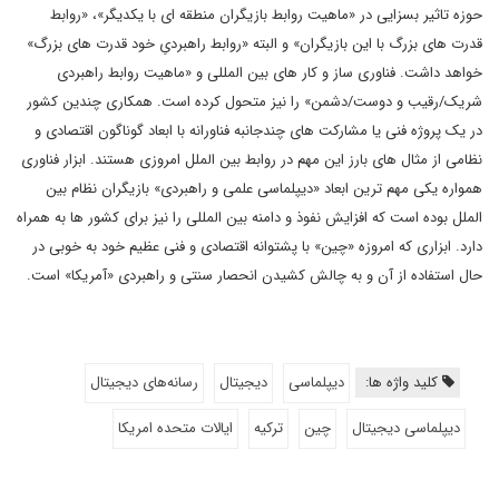
حوزه تاثیر بسزایی در «ماهیت روابط بازیگران منطقه ای با یکدیگر»، «روابط
قدرت های بزرگ با این بازیگران» و البته «روابط راهبردیِ خود قدرت های بزرگ»
خواهد داشت. فناوری ساز و کار های بین المللی و «ماهیت روابط راهبردی
شریک/رقیب و دوست/دشمن» را نیز متحول کرده است. همکاری چندین کشور
در یک پروژه فنی یا مشارکت های چندجانبه فناورانه با ابعاد گوناگون اقتصادی و
نظامی از مثال های بارز این مهم در روابط بین الملل امروزی هستند. ابزار فناوری
همواره یکی مهم ترین ابعاد «دیپلماسی علمی و راهبردی» بازیگران نظام بین
الملل بوده است که افزایش نفوذ و دامنه بین المللی را نیز برای کشور ها به همراه
دارد. ابزاری که امروزه «چین» با پشتوانه اقتصادی و فنی عظیم خود به خوبی در
حال استفاده از آن و به چالش کشیدن انحصار سنتی و راهبردی «آمریکا» است.
کلید واژه ها:
دیپلماسی
دیجیتال
رسانه‌های دیجیتال
دیپلماسی دیجیتال
چین
ترکیه
ایالات متحده امریکا