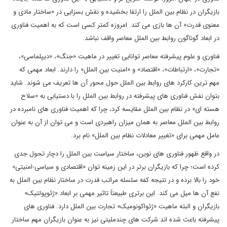
بازیگران در نظام بین الملل را ارتقا بخشیده و نقش بسزایی در «ساختار مادی و
معنوی قدرت» آن ها بازی می کند. امروزه کمتر کسی است که به اهمیت فناوری
در ابعاد گوناگون روابط بین الملل معاصر واقف نباشد.
فناوری و علوم پیشرفته معاصر توانایی تغییر در ماهیت «جنگ»، «دیپلماسی»،
«تجارت»، «ارتباطات»، «اقتصاد» و «امنیت بین الملل» را دارند. ابعاد مهمی که
مهم ترین کارکرد های روابط بین الملل حول محور آن ها تعریف می شوند. شاید
بتوان نفش فناوری های پیشرفته در روابط بین الملل را با دستیابی به «سلاح
هسته ای» در نظام بین الملل مقایسه کرد، چرا که اهمیت فناوری های نامبرده در
روابط بین الملل معاصر به همان میزان راهبردی است و می توان از آن به عنوان
عامل مهمی برای «تغییر معادلات نظام بین الملل» نام برد.
در واقع ظهور فناوری های نوین، ساختار سیاست بین الملل را دچار تحول جدی
کرده است؛ چرا که بازیگران برتر در این زمینه توان «اقتصادی و سیاسی-امنیتی»
خود را بالا برده و در نتیجه کفه سلسله مراتب قدرت در ساختار نظام بین الملل به
نفع آن ها میل می کند. این برتری طبیعتاً تاثیر مهمی بر ابعاد «ژئوپولتیک»
بازیگران و البته ماهیت «ژئواکونومیک» تجارت بین الملل دارد. فناوری های
پیشرفته باعث شده اند شرکت های چندملیتی نیز به عنوان بازیگران مهم ساختار