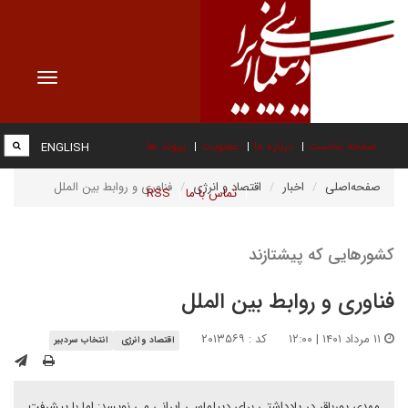
Toggle
vigation
صفحه نخست
درباره ما
عضویت
پیوند ها
ENGLISH
صفحه‌اصلی
اخبار
اقتصاد و انرژی
فناوری و روابط بین الملل
تماس با ما
RSS
کشورهایی که پیشتازند
فناوری و روابط بین الملل
۱۱ مرداد ۱۴۰۱ | ۱۲:۰۰
کد : ۲۰۱۳۵۶۹
اقتصاد و انرژی
انتخاب سردبیر
مهدی پورباقر در یادداشتی برای دیپلماسی ایرانی می نویسد: اما با پیشرفت