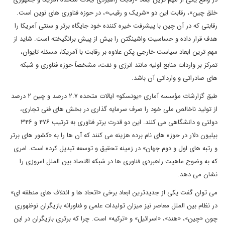
خلق چین»، رقابت این دو «شریک و رقیب»، در حوزه فناوری های نوین است.
رقابتی که در آن چین با پیشرفت خیره کننده خود جایگاه برتر و سنتی آمریکا را
هدف قرار داده و حساسیت واشینگتن را بیش از پیش برانگیخته است. شاید از
مهم ترین ابعاد سیاست خارجی پکن علاوه بر رقابت با آمریکا، مسئله تایوان،
تمرکز بر واردات منابع اولیه مانند انرژی و نفت، مشخصاً حوزه فناوری و شبکه
های صادراتی و وارداتی آن باشد.
طبق گزارشات مؤسسه آماری «یونسکو» ایالات متحده ۲.۷ درصد و چین ۲ درصد
از تولید ناخالص ملی خود را صرف سرمایه گذاری در بخش های فنی تجاری،
دولتی و دانشگاهی می کنند. این دو قدرت برتر فناوری به ترتیب ۴۷۶ و ۳۴۶
بیلیون دلار در حوزه های نام برده هزینه می کنند که آن ها را به «کشور های برتر
و رتبه های اول و دوم جهان» در زمینه تحقیق و توسعه تبدیل کرده است. امری
که به وضوح ماهیت راهبردی فناوری ها در شبکه اقتصاد بین الملل امروزی را
نشان می دهد.
می توان گفت یکی از جدیدترین ابعاد برخی «اتحاد ها و ائتلاف های منطقه ای»
در نظام بین الملل معاصر نیز میزان تولیدات علمی و فناورانه بازیگران نوظهوری
چون «چین»، «هند»، «اسرائیل» و «ترکیه» است. چرا که برتری بازیگران در این