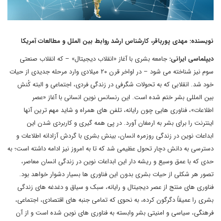
نویسنده: مهدی پورباقر، کارشناس ارشد روابط بین الملل و مطالعات آمریکا
دیپلماسی ایرانی:
جامعه بشری با آغاز «انقلاب دیجیتال» – که انقلاب صنعتی
سوم نیز شناخته می شود – در اواخر قرن ۲۰ میلادی وارد مرحله جدیدی از حیات
خود شد. انقلابی که به تحولات شگرفی در زندگی فردی، اجتماعی و البته کُنش
بین المللی بشر ختم شده است. این رنسانس نوین انسانی با آغاز «عصر
اطلاعات»، فناوری هایی چون رایانه، تلفن های همراه و شاید مهم ترین آنها
اینترنت را برای بشر به ارمغان آورد. در پی همه گیری و کاربردی شدن این
ابداعات نوین در زندگی روزمره انسان، بینش بشری با گردش آزادانه اطلاعات و
دسترسی به دانش دچار تحول عظیمی شد که تا به امروز نیز ادامه داشته است؛ به
حدی که با عمق وسیع و ریشه دار این ابداعات نوین در زندگی انسان معاصر،
تصور هر شکلی از حیات بشری بدون این فناوری ها بسیار دشوار خواهد بود.
فناوری های منتج از عصر دیجیتال و رایانه، سبک و سیاق و دغدغه های زندگی
بشری را عمیقاً دگرگون کرده، به نحوی که تمامی جنبه های اقتصادی، اجتماعی،
فرهنگی، سیاسی و امنیتی بشر وابسته به فناوری های نوین شده است و از آن