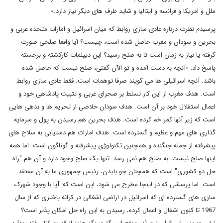
ملل و امریکا و فرانسه و ایتالیا و شاید طرف های دیگر نیاز دارد.»
پرسیدم نظرت درباره عادی سازی روابط که میان اسرائیل و امارات متحده عربی و
بحرین و سودان و مغرب حاصل شده است، چیست؟ آیا واقعا صلحی صورت
گرفته یا نیاز به زمان است تا به صلح رسید؟ این دیپلمات کارکشته و برجسته
پاسخ داد: «آنچه به دست آمده و تو الآن گفتی، صلح نیست که حاصل شده
باشد. آنچه اسرائیلی ها می گویند صرفا توهمات است. فقط عادی سازی روابط
است. هدف مغرب از این کار تسلط بر صحرای غربی و تثبیت پادشاهی خود و
اعمال استقلال خود بر آن است. هدف سودان خلاصی از تحریم ها و بدهی هایی
است که زیر آنها کمر خم کرده است. هدف بحرین هم رسیدن به پول و سرمایه
گذاری های مهم و عظیم و گسترده است. هدف امارات هم دستیابی به سلاح های
پیشرفته از جمله جنگنده و همچنین تکنولوژی پیشرفته و گوناگون است. اما همه
اینها صلح نیست، به صلح هم نمی رسد. تنها یک صلح وجود دارد و آن هم "راه
حل دو کشوری" است که همچنان جو بایدن، رئیس جمهوری ما به آن معتقد
است. اما پرسشی که در اینجا مطرح می شود، این است که: آیا با وجود شهرک
سازی های گسترده ای که اسرائیل در اراضی اشغالی در کرانه باختری که از سال
1967 تا کنون اشغال و اعمال کرده، رسیدن به این راه حل امکان پذیر است؟