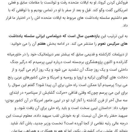
فروکش کردن کرونا، او به ایالات متحده رفت و توانست با مقامات سابق و فعلی
امریکایی گفت وگو کند. قبل و بعد از سفر با او در تماس بودیم و با توافقی که با
هم داشتیم سلسله یادداشت های مربوط به ایالات متحده اش را در اختیار ما قرار
داد.
به این ترتیب این
یازدهمین سال است که دیپلماسی ایرانی سلسله یادداشت
های سرکیس نعوم
را منتشر می کند. در ادامه بخش
هفتم
آن را می خوانید:
از دیپلمات کارکشته و قدیمی سابق که بیشتر عمر دیپلماتیک خود را در خاورمیانه
گذرانده و اکنون پژوهشگری برجسته است درباره لیبی پرسیدم که درگیر جنگ
داخلی است و یک روز جنگ آن تشدید می شود و یک روز آرام می گیرد و از
دخالت های گوناگون ترکیه و اروپا و روسیه و امریکا و حتی کشورهای عربی رنج
می برد؟ پرسیدم آیا ممکن است راه حلی برای آن پیدا شود؟ گفتم این سوال را
برای این می پرسم چون‌که وقتی قذافی «حرکت گشایش از سپتامبر» در ابتدای
سه سال آخر از قرن گذشته را آغاز کرد تو در لیبی مامور امریکا در آن کشور بودی؛
جواب داد: «داستان لیبی سخت است و باید راه حلی برای آن یافت شود، و
سپهبد حفتر راه حل آن نیست. او به خودش لقب سپهبد داده، معلوم نیست این
درجه عالی رتبه نظامی از کجا آورده است؟ نخست وزیر جدید، باش آغا، شاید
بتواند کار مثبتی برای کشورش بکند، اما او هم به همکاری و همراهی سازمان