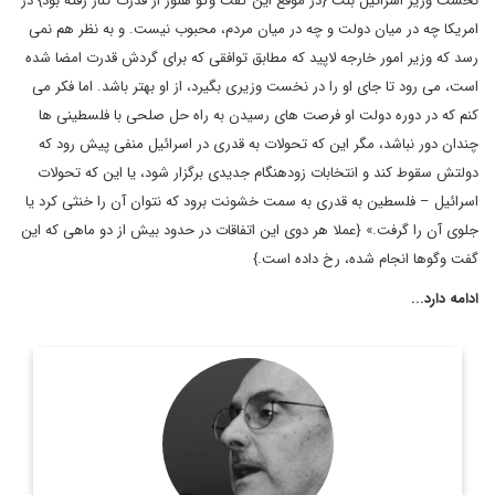
نخست وزیر اسرائیل بنت {در موقع این گفت وگو هنوز از قدرت کنار رفته بود} در
امریکا چه در میان دولت و چه در میان مردم، محبوب نیست. و به نظر هم نمی
رسد که وزیر امور خارجه لاپید که مطابق توافقی که برای گردش قدرت امضا شده
است، می رود تا جای او را در نخست وزیری بگیرد، از او بهتر باشد. اما فکر می
کنم که در دوره دولت او فرصت های رسیدن به راه حل صلحی با فلسطینی ها
چندان دور نباشد، مگر این که تحولات به قدری در اسرائیل منفی پیش رود که
دولتش سقوط کند و انتخابات زودهنگام جدیدی برگزار شود، یا این که تحولات
اسرائیل – فلسطین به قدری به سمت خشونت برود که نتوان آن را خنثی کرد یا
جلوی آن را گرفت.» {عملا هر دوی این اتفاقات در حدود بیش از دو ماهی که این
گفت وگوها انجام شده، رخ داده است.}
ادامه دارد...
سركيس نعوم، نويسنده و روزنامه نگار مشهور لبناني ويكي از ستون
نويسان روزنامه النهار است. وی در سال 2011 جایزه جهانی جبران
خلیل جبران را در استرالیا دریافت کرد. ...