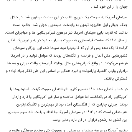
جهان را از آن خود کند .
سینمای آمریکا به سرعت یک نیروی غالب در این صنعت نوظهور شد. در خلال
جنگ جهانی اول هالیوود تبدیل به پایتخت سینمایی جهان شد. جالب است
بدانید که قدرت یابی سینمای آمریکا نیز مرهون غیرآمریکایی ها و مهاجران است.
از سال ۱۹۰۱ که صنعت فیلمسازی به صورت بسیار محدود در بندر نیویورک شکل
گرفت تا یک دهه پس از آن که کالیفرنیا مهد سینما شد، این بزرگان سینمای
کشورهایی مثل آلمان و فرانسه و انگلستان بودند که عوامل تولید را در آمریکا
فراهم می‌کردند. در واقع کمپانی‌هایی مثل یونایتد آرتیستز، والت دیزنی و بعدها
برادران وارنر، کلمبیا، پارامونت و غیره همگی بر اساس این طرز تفکر بنیاد نهاده و
گسترش یافتند.
در همان ابتدای دهه ۱۹۱۰ تقسیم کاری نانوشته ای صورت گرفت. استودیوها را
آمریکایی راه می‌انداختند اما عوامل ساخت و ساز غیر آمریکایی یا تازه واردان
بودند. چارلی چاپلین که از انگلستان آمده بود از مهم‌ترین و تاثیرگذارترین
هنرمندانی است که در ۱۹۱۲ در سینمای آمریکا جا افتاد و باعث شد سهم سینمای
این کشور به رشدی فراوان در آن بازه زمانی برسد.
برتری آمریکا در عرصه سینما و موسیقی و بصورت کلی صنایع فرهنگی علاوه بر