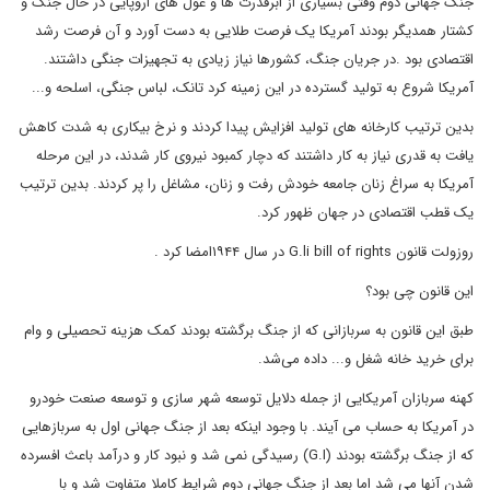
جنگ جهانی دوم وقتی بسیاری از ابرقدرت ها و غول های اروپایی در حال جنگ و
کشتار همدیگر بودند آمریکا یک فرصت طلایی به دست آورد و آن فرصت رشد
اقتصادی بود .در جریان جنگ، کشورها نیاز زیادی به تجهیزات جنگی داشتند.
آمریکا شروع به تولید گسترده در این زمینه کرد تانک، لباس جنگی، اسلحه و...
بدین ترتیب کارخانه های تولید افزایش پیدا کردند و نرخ بیکاری به شدت کاهش
یافت به قدری نیاز به کار داشتند که دچار کمبود نیروی کار شدند، در این مرحله
آمریکا به سراغ زنان جامعه خودش رفت و زنان، مشاغل را پر کردند. بدین ترتیب
یک قطب اقتصادی در جهان ظهور کرد.
روزولت قانون G.li bill of rights در سال ۱۹۴۴امضا کرد .
این قانون چی بود؟
طبق این قانون به سربازانی که از جنگ برگشته بودند کمک هزینه تحصیلی و وام
برای خرید خانه شغل و... داده می‌شد.
کهنه سربازان آمریکایی از جمله دلایل توسعه شهر سازی و توسعه صنعت خودرو
در آمریکا به حساب می آیند. با وجود اینکه بعد از جنگ جهانی اول به سربازهایی
که از جنگ برگشته بودند (G.I) رسیدگی نمی شد و نبود کار و درآمد باعث افسرده
شدن آنها می شد اما بعد از جنگ جهانی دوم شرایط کاملا متفاوت شد و با