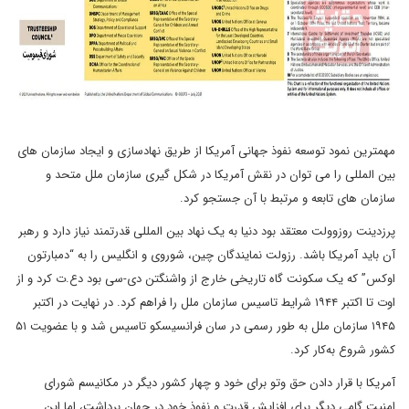
مهمترین نمود توسعه نفوذ جهانی آمریکا از طریق نهادسازی و ایجاد سازمان های
بین المللی را می توان در نقش آمریکا در شکل گیری سازمان ملل متحد و
سازمان های تابعه و مرتبط با آن جستجو کرد.
پرزدینت روزوولت معتقد بود دنیا به یک نهاد بین المللی قدرتمند نیاز دارد و رهبر
آن باید آمریکا باشد. رزولت نمایندگان چین، شوروی و انگلیس را به “دمبارتون
اوکس” که یک سکونت گاه تاریخی خارج از واشنگتن دی-سی بود دع.ت کرد و از
اوت تا اکتبر ۱۹۴۴ شرایط تاسیس سازمان ملل را فراهم کرد. در نهایت در اکتبر
۱۹۴۵ سازمان ملل به طور رسمی در سان فرانسیسکو تاسیس شد و با عضویت ۵۱
کشور شروع به‌کار کرد.
آمریکا با قرار دادن حق وتو برای خود و چهار کشور دیگر در مکانیسم شورای
امنیت گامی دیگر برای افزایش قدرت و نفوذ خود در جهان برداشت، اما این