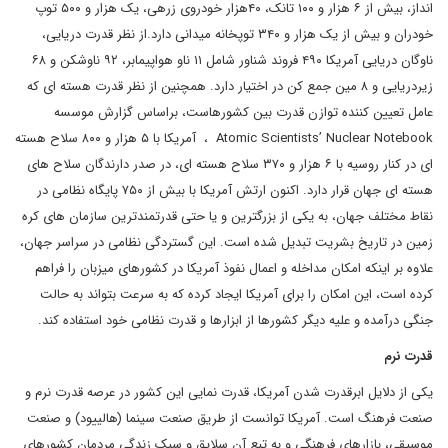
انداز، بیش از ۶ هزار و ۱۰۰ تانک، ۴۰هزار خودروی زرهی، یک هزار و ۵۰۰ توپ
خودران و بیش از یک هزار و ۳۴۰ توپخانه میدانی دارد.از نظر قدرت دریایی،
ناوگان دریایی آمریکا ۴۹۰ فروند شناور شامل ۱۱ ناو هواپیمابر، ۹۲ ناوشکن و ۶۸
زیردریایی و ۸ مین جمع کن در اختیار دارد. همچنین از نظر قدرت هسته ای که
عامل تعیین کننده توازن قدرت بین کشورهاست، براساس گزارش موسسه
Atomic Scientists’ Nuclear Notebook ، آمریکا با ۵ هزار و ۸۰۰ سلاح هسته
ای در کنار روسیه با ۶ هزار و ۳۷۰ سلاح هسته ای، در صدر دارندگان سلاح های
هسته ای جهان قرار دارد. اکنون ارتش آمریکا با بیش از ۷۵۰ پایگاه نظامی در
نقاط مختلف جهان، به یکی از بزرگترین و یا حتی قدرتمندترین سازمان های کره
زمین در تاریخ بشریت تبدیل شده است. این گستردگی نظامی در سراسر جهان،
علاوه بر اینکه امکان مداخله و اعمال نفوذ آمریکا در کشورهای میزبان را فراهم
کرده است، این امکان را برای آمریکا ایجاد کرده که به سرعت بتواند به حالت
جنگی درآمده و علیه دیگر کشورها از ابزارها و قدرت نظامی خود استفاده کند.
قدرت نرم
یکی از دلایل ابرقدرت شدن آمریکا، قدرت نمایی این کشور در عرصه قدرت نرم و
صنعت فرهنگ است. آمریکا توانست از طریق صنعت سینما (هالییود) و صنعت
موسیقی، بازارهای فرهنگی و به تبع آن سلایق و سبک زندگی مردمان کشورهای