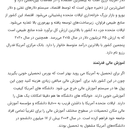
دلار آمریکا ارزی است که بیشترین استفاده را در معاملات بین‌المللی دارد و
اصلی‌ترین ارز ذخیره جهان است که توسط اقتصاد، سیستم دلارهای نفتی و دلار
یورو و بازار بزرگ خزانه‌داری ایالات متحده پشتیبانی می‌شود. اقتصاد این کشور از
منابع طبیعی فراوان، زیرساخت‌های توسعه یافته و بهره‌وری بالا تغذیه می‌شود.
ایالات متحده جزء ده کشور با بالاترین ارزش کل برآورد شده منابع طبیعی است
که به ارزش ۴۵ تریلیون دلار در سال ۲۰۱۵ می‌رسد. همچنین در سال ۲۰۲۰
پنجمین کشور با بالاترین درآمد متوسط خانوار را دارد. بانک مرکزی آمریکا فدرال
رزرو نام دارد.
آموزش عالی قدرتمند
اگر برای تحصیل به آمریکا می روید بهتر است که بورس تحصیلی خوبی بگیرید
چون در این کشور باید برای آموزش عالی مبالغی زیادی هزینه کنید چون این
پول ها در سیستم آموزش عالی خرج می شود. دانشگاه های آمریکا کیفیت
آموزشی خوبی دارند. خوابگاه های دانشگاه ها هم دقیقا امکانات یک هتل را
دارند. ایالات متحده آمریکا با داشتن قریب به ۵٬۸۰۰ دانشگاه و مؤسسه آموزش
عالی مکان تحصیلات در سطوح مختلف آموزش عالی را برای تقریباً تمامی افراد
جامعه خود فراهم کرده ‌است. در سال ۲۰۰۴ بیش از ۱۷ میلیون دانشجو در
دانشگاه‌های آمریکا مشغول به تحصیل بودند.