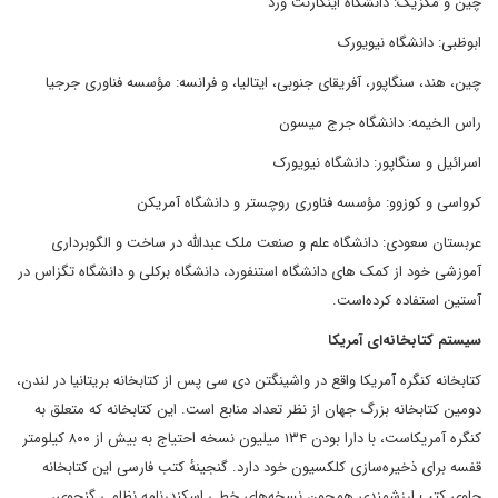
چین و مکزیک: دانشگاه اینکارنت ورد
ابوظبی: دانشگاه نیویورک
چین، هند، سنگاپور، آفریقای جنوبی، ایتالیا، و فرانسه: مؤسسه فناوری جرجیا
راس الخیمه: دانشگاه جرج میسون
اسرائیل و سنگاپور: دانشگاه نیویورک
کرواسی و کوزوو: مؤسسه فناوری روچستر و دانشگاه آمریکن
عربستان سعودی: دانشگاه علم و صنعت ملک عبدالله در ساخت و الگوبرداری
آموزشی خود از کمک های دانشگاه استنفورد، دانشگاه برکلی و دانشگاه تگزاس در
آستین استفاده کرده‌است.
سیستم کتابخانه‌ای آمریکا
کتابخانه کنگره آمریکا واقع در واشینگتن دی سی پس از کتابخانه بریتانیا در لندن،
دومین کتابخانه بزرگ جهان از نظر تعداد منابع است. این کتابخانه که متعلق به
کنگره آمریکاست، با دارا بودن ۱۳۴ میلیون نسخه احتیاج به بیش از ۸۰۰ کیلومتر
قفسه برای ذخیره‌سازی کلکسیون خود دارد. گنجینهٔ کتب فارسی این کتابخانه
حاوی کتب ارزشمندی همچون نسخه‌های خطی اسکندرنامه نظامی گنجوی،