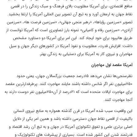
منافع اقتصادی، برای آمریکا مطلوبیت بالای فرهنگ و سبک زندگی را در اقصی
نقاط جهان به ارمغان آورد و به تبع آن تصویر بین المللی آمریکا را ارتقا بخشید.
تصویر «سرزمین رؤیاها»، «رهبر منجی جهانی»، «سرزمین فرصت ها»، «سرزمین
آزادی»، «سرزمین رفاه و کامیابی» نمونه بارز تصاویری است که آمریکا توانست از
طریق هالییود برای خود ایجاد کند. این امر برای آمریکا دو دستاورد مشخص
داشت: افزایش قدرت، مطلوبیت و نفوذ آمریکا در کشورهای دیگر جهان و سیل
مهاجران و نیروی کار به آمریکا برای دستیابی به زندگی بهتر.
آمریکا مقصد اول مهاجران
نظرسنجی‌ها نشان می‌دهد ۱۵درصد جمعیت بزرگسالان جهان، یعنی حدود
۷۵۰میلیون نفر اگر شانس داشته باشند مایلند مهاجرت کنند. پرطرفدارترین مقصد
برای مهاجرت ایالات متحده ‌است که ۲۱درصد از آن۷۵۰میلیون نفر دوست دارند به
آنجا مهاجرت کنند.
این واقعیت سبب شده آمریکا در قرن گذشته همواره به منابع نیروی انسانی
باکیفیت از اقصی نقاط جهان دسترسی داشته باشد و همین امر یکی از دلایل
اصلی برتری علمی و تفوقِ تکنولوژی آمریکا در جهان و به تبع آن رشد اقتصاد و
قدرتمند شدن این کشور شده است. بسیاری از پیشرفت های تکنولوژیک و