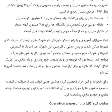
تصویب بودجه حقوق سربازان توسط رئیس جمهوری وقت آمریکا (روزولت) در
سال ۱۹۴۴ مزایای بسیار زیادی از قبیل:
• ضمانت فدرال برای پرداخت وام مسکن برای ۲.۴ میلیون کهنه سرباز
• یارانه دولتی برای تحصیل در دانشگاه ها برای ۷.۵ میلیون کهنه سرباز
در اختیار سربازانی که از جنگ جهانی دوم برگشته بودند قرار گرفت.
کهنه سربازان آمریکایی با وام مسکن دریافتی در شهرک های نوساز در اطراف کلان
شهرها ساکن شدند و پس مدتی با افزایش این شهرک ها، آمریکا با گسترش
شهرها و شهرک های جدید و سختی رفت و آمد نیروی کار به شهرهای بزرگ
مواجه شد. اینجا بود که توسعه و رونق صنعت خودروسازی و راه سازی در آمریکا
شکل گرفت که علاوه بر رفع نیاز تردد مردم و حمل و نقل باعث رشد اقتصاد آمریکا
نیز شد.
برای خانواده و این افراد تحصیل کرده ماشین هایی تولید شد تا بتوانند با قیمت
مناسب ماشین ها را خریداری و از آن استفاده کنند و به این ترتیب صنعت جاده
سازی و خودروسازی پیشرفت کرد.
عملیات گیره کاغذ یا Operation paperclip