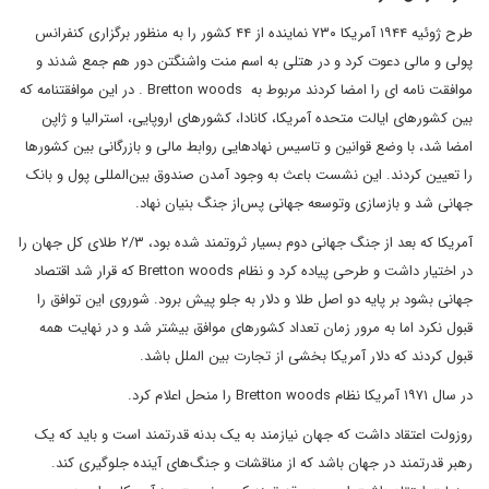
طرح ژوئیه ۱۹۴۴ آمریکا ۷۳۰ نماینده از ۴۴ کشور را به منظور برگزاری کنفرانس
پولی و مالی دعوت کرد و در هتلی به اسم منت واشنگتن دور هم جمع شدند و
موافقت نامه ای را امضا کردند مربوط به Bretton woods . در این موافقتنامه که
بین کشورهای ایالت متحده آمریکا، کانادا، کشورهای اروپایی، استرالیا و ژاپن
امضا شد، با وضع قوانین و تاسیس نهادهایی روابط مالی و بازرگانی بین کشورها
را تعیین کردند. این نشست باعث به وجود آمدن صندوق بین‌المللی پول و بانک
جهانی شد و بازسازی وتوسعه جهانی پس‌از جنگ بنیان نهاد.
آمریکا که بعد از جنگ جهانی دوم بسیار ثروتمند شده بود، ۲/۳ طلای کل جهان را
در اختیار داشت و طرحی پیاده کرد و نظام Bretton woods که قرار شد اقتصاد
جهانی بشود بر پایه دو اصل طلا و دلار به جلو پیش برود. شوروی این توافق را
قبول نکرد اما به مرور زمان تعداد کشورهای موافق بیشتر شد و در نهایت همه
قبول کردند که دلار آمریکا بخشی از تجارت بین الملل باشد.
در سال ۱۹۷۱ آمریکا نظام Bretton woods را منحل اعلام کرد.
روزولت اعتقاد داشت که جهان نیازمند به یک بدنه قدرتمند است و باید که یک
رهبر قدرتمند در جهان باشد که از مناقشات و جنگ‌های آینده جلوگیری کند.