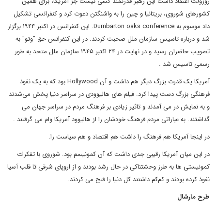
روزولت اعتقاد داشت این رهبر قدرتمند کسی نیست جز آمریکا، برای همین
کشورهای شوروی، بریتانیا و چین را به واشنگتن دعوت کرد و کنفرانسی تشکیل
داد موسوم به Dumbarton oaks conference. این کنفرانس در اکتبر ۱۹۴۴ برگزار
شد و درباره تاسیس سازمان ملل صحبت کردند. در این کنفرانس حق "وتو" به
تصویب حاضران رسید و در نهایت در ۲۴ اکتبر ۱۹۴۵ سازمان ملل متحد به طور
رسمی تاسیس شد .
آمریکا یک قدرت بزرگ دیگر هم داشت و آن Hollywood بود که به یک نفوذ
فرهنگی بزرگ دست پیدا کرد. فیلم های هالیوودی در سراسر دنیا پخش می‌شدند
و به نمایش در می آمدند و تاثیر زیادی بر فرهنگ مردم در سراسر جهان می
گذاشتند. به عباراتی مردم فرهنگ خودشان را از هالیوود آمریکا وام می گرفتند .
در اینجا آمریکا هم فرهنگ را داشت هم اقتصاد و هم سیاست را.
در این میان آمریکا رقیبی جدی داشت که آن کمونیسم بود. شوروی با تفکرات
کمونیستی ها به طرز وحشتناکی در حال رشد بودند و از اروپای شرقی تا قلب آسیا
نفوذ کرده بودند و کم‌کم داشتند کل دنیا را فتح می کردند.
طرح مارشال