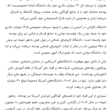
هاروارد با سرمایه کل ۲۹ میلیارد دلاری خود یک دانشگاه تماماً خصوصیست که
بودجه سالیانه خود را از منابع گوناگون مانند صنعت، پروانه اکتشاف و اختراع،
سرمایه داران و همچنین از دایره فارغ التحصیلان خود تأمین می‌کند.
دانشگاه تگزاس در آستین در عوض با وجود سرمایه خصوصی ۱۳٬۵ میلیارد دلاری
خود به صرف بودن یک مؤسسه دولتی به منابع فدرال و ایالتی نیز برای بودجه
خود وابسته است. دانشگاه کارولینای شمالی در چپل هیل به‌طور نمونه نیز بیش
از ۴۵۰ میلیون دلار در سال از ایالت کارولینای شمالی بودجه دریافت می‌کند و لذا
یک دانشگاه دولتی است که عضو لیگ آیوی عمومی است.
یکی از دلایل مهم موفقیت دانشگاه‌های آمریکایی در سالیان متمادی، حمایت
روزافزون نهادهای غیردولتی، شرکت‌ها، و افراد خیّر آمریکا از نظام آموزش عالی
کشورشان بوده‌است. این فرهنگ وقف به موسسات فرهنگی در هیچ جای دیگر
دنیا نظیر ندارد. تنها در سال ۲۰۰۷، دانشگاه‌های آمریکا مجموعاً مبلغ ۳۰ میلیارد
دلار هدایای نقدی دریافت کردند.
بسیاری از این افراد خیّر از قشرهای گوناگون ایرانیان آمریکا نیز بوده‌اند. به‌طور
نمونه، در سال ۲۰۰۶ در تگزاس، گیتی و علی صابریون مقیم هیوستون ۱۰ میلیون
دلار به مرکز سرطان ام دی اندرسون دانشگاه تگزاس اهدا کردند. در لس آنجلس،