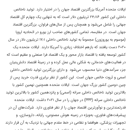
ایالات متحده آمریکا بزرگترین اقتصاد جهان را در اختیار دارد. تولید ناخالص
داخلی این کشور ۲۴٫۱۱۶ تریلیون دلار است که به تنهایی یک چهارم کل اقتصاد
جهانی را شامل می‌شود و همچنان پس از سال‌های فراوان، بزرگترین اقتصاد
جهان است. در مقایسه، تمامی کشورهای صاحب ارز یورو در اتحادیه اروپا
(موسوم به یوروزون) مجموعاً به تولید ناخالص داخلی ۱۷٫۱ تریلیون دلار در سال
۲۰۲۰ دست یافتند که بازهم اختلاف زیادی با آمریکا دارند. ایالات متحده یک
کشور توسعه یافته با اقتصاد بازار محور و یک اقتصاد فرا صنعتی و عظیم است که
در فعالیت‌های خدماتی به شکلی عالی عمل کرده و در زمینهٔ اقتصاد دانش‌بنیان
جزء سرآمدهای دنیا محسوب می‌شود و دارای بزرگترین تولید ناخالص داخلی
اسمی و ثروت خالص جهان است. این کشور از نظر برابری قدرت خرید پس از
چین دومین کشور بزرگ جهان است. ایالات متحده همچنین نهمین کشور با
بالاترین تولید ناخالص داخلی سرانه (اسمی) و پانزدهمین کشور با بالاترین تولید
ناخالص داخلی سرانه (PPP) در جهان را در سال ۲۰۲۱ داشت. ایالات متحده
قدرتمندترین و نوآورترین اقتصاد جهان را از نظر فناوری دارد. شرکت‌های آن در
پیشرفت‌های فناوری، به‌ویژه در زمینه هوش مصنوعی، رایانه، داروسازی، و
تجهیزات پزشکی، هوافضا و نظامی در خط مقدم جهانی یا نزدیک به آن قرار دارند