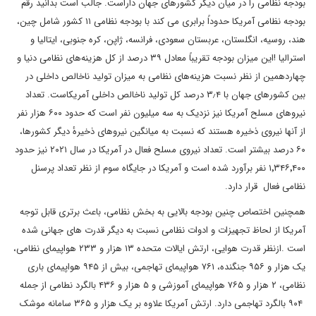
بودجه نظامی را در میان دیگر کشورهای جهان داراست. جالب است بدانید رقم
بودجه نظامی آمریکا حدوداً برابری می کند با بودجه نظامی ۱۱ کشور شامل چین،
هند، روسیه، انگلستان، عربستان سعودی، فرانسه، ژاپن، کره جنوبی، ایتالیا و
استرالیا !این میزان بودجه تقریباً معادل ۳۹ درصد از کل هزینه‌های نظامی دنیا و
چهاردهمین از نظر نسبت هزینه‌های نظامی به میزان تولید ناخالص داخلی در
بین کشورهای جهان با ۳٫۴ درصد کل تولید ناخالص داخلی آمریکاست. تعداد
نیروهای مسلح آمریکا نیز نزدیک به سه میلیون نفر است که حدود ۶۰۰ هزار نفر
از آنها نیروی ذخیره هستند که نسبت به میانگین نیروهای ذخیرهٔ دیگر کشورها،
۶۰ درصد بیشتر است. تعداد نیروی مسلح فعال در آمریکا در سال ۲۰۲۱ نیز حدود
۱٬۳۴۶٬۴۰۰ نفر برآورد شده‌ است و آمریکا در جایگاه سوم از نظر تعداد پرسنل
نظامی فعال قرار دارد.
همچنین اختصاص چنین بودجه بالایی به بخش نظامی، باعث برتری قابل توجه
آمریکا از لحاظ تجهیزات و ادوات نظامی نسبت به دیگر قدرت های جهانی شده
است .ازنظر قدرت هوایی، ارتش ایالات متحده ۱۳ هزار و ۲۳۳ هواپیمای نظامی،
یک هزار و ۹۵۶ جنگنده، ۷۶۱ هواپیمای تهاجمی، بیش از ۹۴۵ هواپیمای باری
نظامی، ۲ هزار و ۷۶۵ هواپیمای آموزشی و ۵ هزار و ۴۳۶ بالگرد نطامی از جمله
۹۰۴ بالگرد تهاجمی دارد. ارتش آمریکا علاوه بر یک هزار و ۳۶۵ سامانه موشک