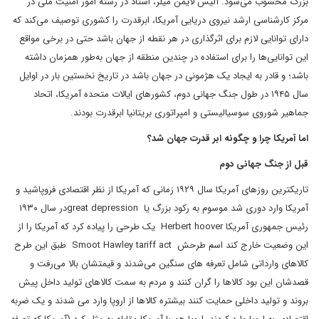
بزرگ محسوب می‌شود. آلیس لایمن میلر، استاد در رشته امور امنیت ملی در
مرکز کارشناسی ارشد نیروی دریایی آمریکا، ابرقدرت را کشوری توصیف می‌کند که
دارای توانایی لازم برای اثرگذاری در هر نقطه از جهان باشد حتی در برخی مواقع
این توانایی‌ها را برای استفاده در چندین منطقه از جهان به‌طور همزمان داشته
باشد؛ و قادر به ایجاد یک هژمونی در جهان باشد در تاریخ نخستین بار در اوایل
سال ۱۹۴۵ در طول جنگ جهانی دوم، کشورهای ایالات متحده آمریکا، اتحاد
جماهیر شوروی سوسیالیستی و امپراتوری بریتانیا ابرقدرت بودند.
اما آمریکا چرا و چگونه ابر قدرت جهان شد؟
قبل از جنگ جهانی دوم
تاریکترین روزهای آمریکا سال ۱۹۲۹ زمانی که آمریکا از نظر اقتصادی فروپاشید و
آمریکا وارد دوری شد موسوم به رکود بزرگ یا great depressionدر سال ۱۹۳۰
رئیس جمهوری آمریکا Herbert hoover یک طرحی را پیاده کرد که آمریکا را از
این وضعیت خارج کند اسم طرحش Smoot Hawley tariff act طبق این طرح
کالاهای وارداتی شامل تعرفه های سنگین می‌شدند و قیمتشان بالا می‌رفت و
قصدشان این بود کالاها را گران کنند و مردم به سمت کالاهای تولید داخل پیش
بروند و تولید داخلی حمایت کنند بیشتره کالاها از اروپا وارد می شدند و یک ضربه