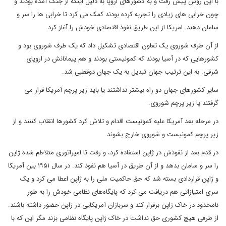
با این روش پیش رفت و به کشورهای اروپا به دلیل اینکه از جنگ آمده بودند و
چون خرابی های زیادی را تجربه کرده بودند کمک می کرد تا خرابی ها را سر و
سامان دهند. امریکا از این طریق نفوذ اقتصادی خودش را آغاز کرد .
از آن طرف شوروی یک تعاون اقتصادی تشکیل داد که یک طرف شوروی بود و
کشورهایی که در آسیا بودند که کمونیستی بودند و هم پیمانانش در اروپای
شرقی. به این ترتیب جهان تبدیل به یک جهان دوقطبی شد.
سایر کشورهای جهان دو راه بیشتر نداشتند یا باید زیر پرچم آمریکا قرار می
گرفتند یا زیر پرچم شوروی.
در مرحله بعد آمریکا علیه کمونیست اقدام و تلاش کرد کشورها انقلاب کننند و از
زیر پرچم کمونیست و شوروی خارج بشوند.
در قدم بعد از نفوذش در ژاپن استفاده کرد، و رفت تا امپراتوری متلاطم شده ژاپن
را سر و سامان بدهد و از آن طریق در آسیا هم نفوذ کند. در سال ۱۹۵۱ بین آمریکا
و ژاپن قراردادی بسته شد که حق حاکمیت ملی را به ژاپن اعطا می کرد و یک
سری امتیازاتی هم دریافت می کرد که پایگاه‌های نظامی خودش را به طور
نامحدود در خاک ژاپن برقرار کند و سربازان آمریکایی در ژاپن حضور داشته باشند.
از طرفی هیچ کشوری حق نداشت در خاک ژاپن پایگاه نظامی بزند مگر این که با