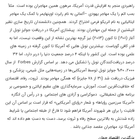
راهبردی منجر به افزایش قدرت آمریکا، مرهون همین مهاجران بوده است. مثلاً
بمب اتم را یک مهاجر یهودی –آلمانی به نام رابرت اوپنهایمر با کمک یک مهاجر
ایتالیایی به نام انریکو فرمی اختراع کردند. همچنین دانشمندان تاریخ سازی نظیر
انیشتین از جمله این مهاجران بودند. پیشتازیِ آمریکا در دریافتِ جوایزِ نوبل از
آغاز (۱۹۰۱) تا کنون (۲۰۱۳) نیز گرچه بهترین نشانه از این واقعیت نیست، اما به
قدرِ کافی گویاست. بیشترین نوبل هایی که آمریکا تا کنون گرفته در زمینه های
علمی بوده است. این کشور با اینکه ۴ درصدِ جمعیتِ دنیا را دربر دارد، اما ۳۴
درصدِ دریافت‌کنندگانِ نوبل را تشکیل می دهد. بر اساس گزارش Forbes از سال
۲۰۰۰، ۴۰% جوایز نوبل توسط آمریکایی‌ها در زمینه‌هایی مثل شیمی، پزشکی و
فیزیک دریافت شد (۳۱ از ۷۸ جایزه) که همگی مهاجر بودند. ثروت، رفاه، اقتصادی
که خلاقیت‌آفرین است، آموزش، سرمایه‌گذاری های عظیمِ ایالتی و خصوصی بر
برنامه های تحقیقاتی، دموکراسی و آزادی های اجتماعی و در رأس آن انگاره
«آمریکا سرزمین رؤیاها» و شعار «رؤیای آمریکایی» که قرار است بر اساس آن این
قابلیت را برای هر شهروند آمریکا فراهم شود تا فارغ از طبقه اجتماعی یا شرایط
زاده شدنش به بالاترین سطح رفاه و ثروت برسد، دست به دستِ هم داده اند که
آمریکا نزد مهاجران مقصد جذابی باشد .
بزرگترین اقتصاد جهان