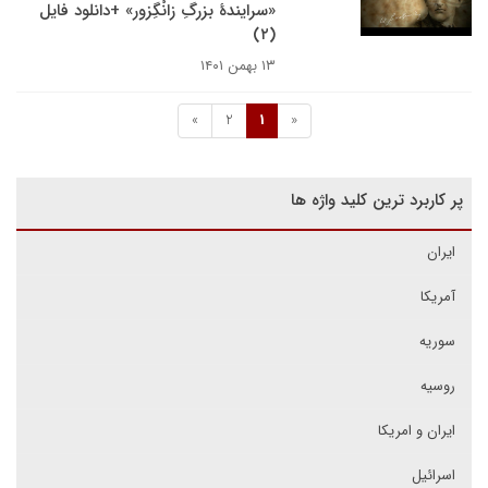
«سرایندهٔ بزرگِ زانْگِزور» +دانلود فایل
(۲)
۱۳ بهمن ۱۴۰۱
»
2
1
«
پر کاربرد ترین کلید واژه ها
ایران
آمریکا
سوریه
روسیه
ایران و امریکا
اسرائیل