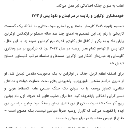
اغلب به عنوان جنگ اطلاعاتی نیز عمل می‌کند.
خودمختاری اوکراین و رقابت بر سر ایمان و نفوذ پس از ۲۰۲۲
تصمیم ژانویه ۲۰۱۹ کلیسای جامع برای اعطای خودمختاری به OCU، یک گسست
تاریخی را رقم زد. این تصمیم به ادعای چند صد ساله مسکو بر ارتدکس اوکراین
پایان داد و به یکی از کانال‌های کلیدی قدرت نرم کرملین ضربه زد. با این حال،
تنها پس از تهاجم تمام عیار روسیه در سال ۲۰۲۲ بود که درگیری بر سر وفاداری
کلیسایی به مبارزه‌ای آشکار بین اوکراین مستقل و سلسله مراتب کلیسایی مسلح
تبدیل شد.
برای اسقف اعظم کریل، جنگ در اوکراین به یک مأموریت مقدس تبدیل شد. او
از طریق مراسم مذهبی تلویزیونی، راهپیمایی‌های تحت حمایت دولت و دعاهای
نظامی، تجاوز روسیه را به عنوان یک جنگ صلیبی علیه انحطاط غربی و
نسبی‌گرایی اخلاقی بازتعریف کرد. دعا برای صلیب‌هایی که حروف اول نام پوتین
روی آنها حک شده بود، نمادی از این تلفیق ایمان و جنگ بود. چنین مراسمی این
ایده را تقویت می‌کند که کارزار روسیه صرفاً سیاسی نیست، بلکه معنوی است –
دفاع از «روس مقدس» در برابر جهانی خصمانه.