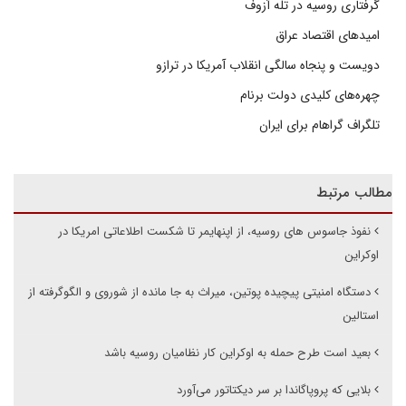
گرفتاری روسیه در تله آزوف
امیدهای اقتصاد عراق
دویست و پنجاه سالگی انقلاب آمریکا در ترازو
چهره‌های کلیدی دولت برنام
تلگراف گراهام برای ایران
مطالب مرتبط
نفوذ جاسوس های روسیه، از اپنهایمر تا شکست اطلاعاتی امریکا در
اوکراین
دستگاه امنیتی پیچیده پوتین، میراث به جا مانده از شوروی و الگوگرفته از
استالین
بعید است طرح حمله به اوکراین کار نظامیان روسیه باشد
بلایی که پروپاگاندا بر سر دیکتاتور می‌آورد