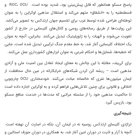
پاسخ مسکو همانطور که قابل پیش‌بینی بود، شدید بوده است. ROC، OCU و
قسطنطنیه را به «انشقاق» متهم می‌کند و استقلال مذهبی اوکراین را به عنوان
توطئه‌ای طراحی شده توسط غرب برای تقسیم جهان ارتدکس به تصویر می‌کشد.
این روایت‌ها از طریق رسانه‌های روسی و کانال‌های کلیسایی در خارج از کشور
تقویت می‌شوند و الهیات را به ژئوپلیتیک تبدیل می‌کنند. بنابراین، آنچه به عنوان
یک اختلاف کلیسایی آغاز شد، به خط مقدم جنگ ترکیبی تبدیل شده است، جایی
که خطبه‌ها، شمایل‌ها و احکام شرعی به عنوان ابزارهای کشورداری عمل می‌کنند.
برای کی‌یف، مقابله با این چالش به معنای ایجاد تعادل بین امنیت ملی و آزادی
مذهبی است – ریشه کن کردن شبکه‌های خرابکارانه در عین حال محافظت از
ایمان میلیون‌ها نفری که خالصانه عبادت می‌کنند. خودمختاری OCU چارچوبی
اخلاقی و قانونی برای چنین تلاش‌هایی فراهم کرده و به اوکراین اجازه داده است
تا حاکمیت مذهبی خود را از سلسله مراتبی که مدت‌ها در خدمت منافع مسکو
بود، بازپس گیرد.
نتیجه‌گیری
تراژدی کلیسای ارتدکس روسیه نه در ایمان آن، بلکه در اسارت آن نهفته است.
آنچه با آزار و اذیت در دوران لنین آغاز شد، به همکاری در دوران جوزف استالین و