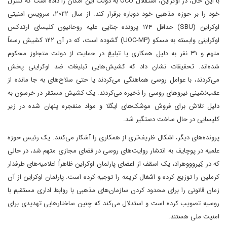
با این حال، در اوکراین، استقلال OCU به دولت این امکان را داده است که کنترل
خود را بر حوزه مذهبی خود دوباره برقرار کند. از سال ۲۰۲۲، سرویس امنیتی
اوکراین (SBU) حداقل ۱۷۴ پرونده جنایی علیه روحانیون کلیسای ارتدکس
اوکراینی وابسته به مسکو (UOC-MP) گشوده است، که در آن ۱۲۲ کشیش رسماً
متهم و ۳۱ نفر به دلیل همکاری یا تبلیغ در حمایت از دولت متجاوز محکوم
شده‌اند. تحقیقات نشان داد که کشیش‌هایی تبلیغات ضد اوکراینی پخش
می‌کردند، با عوامل روسی هماهنگی می‌کردند یا حتی سلاح‌های به جا مانده از
عقب‌نشینی نیروهای روسی را ذخیره می‌کردند. یک کشیش مستقر در خرسون به
دلیل تلاش برای فروش موشک‌های ایگلا و مواد منفجره پنهان شده در زیر
کلیسایی در حال ساخت دستگیر شد.
پرونده‌های دیگر، اشکال ظریف‌تری از همکاری را آشکار می‌کنند. یک رئیس حوزه
علمیه در پوچایف به انتشار روایت‌های روسی در فضای مجازی متهم شد، در حالی
که در کِیروووهراد، یک اسقف از اعضای پارلمان اوکراین ظاهراً اعلامیه‌های طرفدار
کرملین را توزیع کرده و اشغال کریمه را توجیه کرده است. پارلمان اوکراین از آن
زمان قانونی را برای محدود کردن سازمان‌های مذهبی با روابط اداری مستقیم با
روسیه تصویب کرده است و استدلال می‌کند که چنین ساختارهایی تهدیدی برای
امنیت ملی هستند.