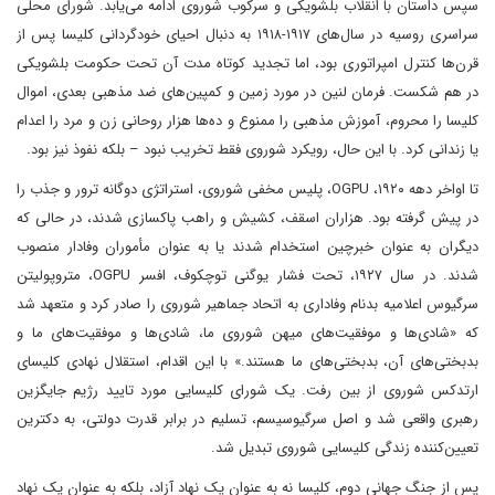
سپس داستان با انقلاب بلشویکی و سرکوب شوروی ادامه می‌یابد. شورای محلی
سراسری روسیه در سال‌های ۱۹۱۷-۱۹۱۸ به دنبال احیای خودگردانی کلیسا پس از
قرن‌ها کنترل امپراتوری بود، اما تجدید کوتاه مدت آن تحت حکومت بلشویکی
در هم شکست. فرمان لنین در مورد زمین و کمپین‌های ضد مذهبی بعدی، اموال
کلیسا را محروم، آموزش مذهبی را ممنوع و ده‌ها هزار روحانی زن و مرد را اعدام
یا زندانی کرد. با این حال، رویکرد شوروی فقط تخریب نبود – بلکه نفوذ نیز بود.
تا اواخر دهه ۱۹۲۰، OGPU، پلیس مخفی شوروی، استراتژی دوگانه ترور و جذب را
در پیش گرفته بود. هزاران اسقف، کشیش و راهب پاکسازی شدند، در حالی که
دیگران به عنوان خبرچین استخدام شدند یا به عنوان مأموران وفادار منصوب
شدند. در سال ۱۹۲۷، تحت فشار یوگنی توچکوف، افسر OGPU، متروپولیتن
سرگیوس اعلامیه بدنام وفاداری به اتحاد جماهیر شوروی را صادر کرد و متعهد شد
که «شادی‌ها و موفقیت‌های میهن شوروی ما، شادی‌ها و موفقیت‌های ما و
بدبختی‌های آن، بدبختی‌های ما هستند.» با این اقدام، استقلال نهادی کلیسای
ارتدکس شوروی از بین رفت. یک شورای کلیسایی مورد تایید رژیم جایگزین
رهبری واقعی شد و اصل سرگیوسیسم، تسلیم در برابر قدرت دولتی، به دکترین
تعیین‌کننده زندگی کلیسایی شوروی تبدیل شد.
پس از جنگ جهانی دوم، کلیسا نه به عنوان یک نهاد آزاد، بلکه به عنوان یک نهاد