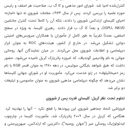
کنترل‌شده احیا شد. شورای امور مذهبی و کا گ ب، صلاحیت هر اسقف و رئیس
حوزه علمیه را بررسی کردند. پس از سال ۱۹۴۳، مقامات شوروی نه تنها «اجازه»
احیای کلیسای ارتدکس شوروی را دادند، بلکه آن را کاملاً تحت کنترل جانشین
OGPU، NKVD، و بعداً کا گ ب قرار دادند. رهبری کلیسا، به ویژه در سطح
اسقفی، عمدتاً تقریباً به طور کامل از مأموران یا همکاران سرویس‌های امنیتی
دولتی تشکیل می‌شد. در خارج از کشور، هیئت‌های ROC به عنوان ابزار
دیپلماسی و اطلاعات شوروی عمل می‌کردند. در میان نمایندگان آنها، روحانی
جوانی به نام ولادیمیر گوندیاف، که امروزه پاتریارک کریل نامیده می‌شود، حضور
داشت که طبق شواهد بایگانی سوئیس، در دهه ۱۹۷۰ به عنوان افسر KGB با نام
رمز «میخائیلوف» در ژنو خدمت می‌کرد. مأموریت او در شورای جهانی کلیساها
نشان می‌دهد که چگونه دیپلماسی مذهبی شوروی به عنوان جاسوسی و تبلیغات
دو برابر شد.
تداوم تحت نظر کریل: کلیسای قدرت پس از شوروی
فروپاشی اتحاد جماهیر شوروی این پیوندها را قطع نکرد – آنها را نهادینه کرد.
هنگامی که کریل در سال ۲۰۰۹ پاتریارک شد، مأموریت کلیسا در چارچوب
ایدئولوژیک روسکی میر ("جهان روسیه")، دکترینی که ارتدکس، میهن‌پرستی و