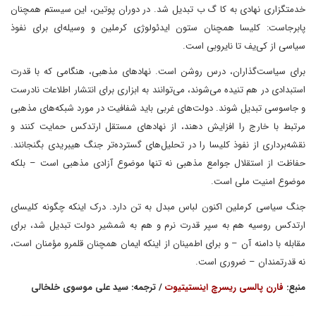
خدمتگزاری نهادی به کا گ ب تبدیل شد. در دوران پوتین، این سیستم همچنان
پابرجاست: کلیسا همچنان ستون ایدئولوژی کرملین و وسیله‌ای برای نفوذ
سیاسی از کی‌یف تا نایروبی است.
برای سیاست‌گذاران، درس روشن است. نهادهای مذهبی، هنگامی که با قدرت
استبدادی در هم تنیده می‌شوند، می‌توانند به ابزاری برای انتشار اطلاعات نادرست
و جاسوسی تبدیل شوند. دولت‌های غربی باید شفافیت در مورد شبکه‌های مذهبی
مرتبط با خارج را افزایش دهند، از نهادهای مستقل ارتدکس حمایت کنند و
نقشه‌برداری از نفوذ کلیسا را در تحلیل‌های گسترده‌تر جنگ هیبریدی بگنجانند.
حفاظت از استقلال جوامع مذهبی نه تنها موضوع آزادی مذهبی است – بلکه
موضوع امنیت ملی است.
جنگ سیاسی کرملین اکنون لباس مبدل به تن دارد. درک اینکه چگونه کلیسای
ارتدکس روسیه هم به سپر قدرت نرم و هم به شمشیر دولت تبدیل شد، برای
مقابله با دامنه آن – و برای اطمینان از اینکه ایمان همچنان قلمرو مؤمنان است،
نه قدرتمندان – ضروری است.
منبع:
فارن پالسی ریسرچ اینستیتیوت
/ ترجمه: سید علی موسوی خلخالی