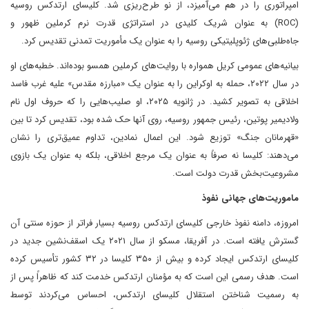
امپراتوری را در هم می‌آمیزد، از نو طرح‌ریزی شد. کلیسای ارتدکس روسیه
(ROC) به عنوان شریک کلیدی در استراتژی قدرت نرم کرملین ظهور و
جاه‌طلبی‌های ژئوپلیتیکی روسیه را به عنوان یک مأموریت تمدنی تقدیس کرد.
بیانیه‌های عمومی کریل همواره با روایت‌های کرملین همسو بوده‌اند. خطبه‌های او
در سال ۲۰۲۲، حمله به اوکراین را به عنوان یک «مبارزه مقدس» علیه غرب فاسد
اخلاقی به تصویر کشید. در ژانویه ۲۰۲۵، او صلیب‌هایی را که حروف اول نام
ولادیمیر پوتین، رئیس جمهور روسیه، روی آنها حک شده بود، تقدیس کرد تا بین
«قهرمانان جنگ» توزیع شود. این اعمال نمادین، تداوم عمیق‌تری را نشان
می‌دهند: کلیسا نه صرفاً به عنوان یک مرجع اخلاقی، بلکه به عنوان یک بازوی
مشروعیت‌بخش قدرت دولت است.
ماموریت‌های جهانی نفوذ
امروزه، دامنه نفوذ خارجی کلیسای ارتدکس روسیه بسیار فراتر از حوزه سنتی آن
گسترش یافته است. در آفریقا، مسکو از سال ۲۰۲۱ یک اسقف‌نشین جدید در
کلیسای ارتدکس ایجاد کرده و بیش از ۳۵۰ کلیسا در ۳۲ کشور تأسیس کرده
است. هدف رسمی این است که به مؤمنان ارتدکس خدمت کند که ظاهراً پس از
به رسمیت شناختن استقلال کلیسای ارتدکس، احساس می‌کردند توسط