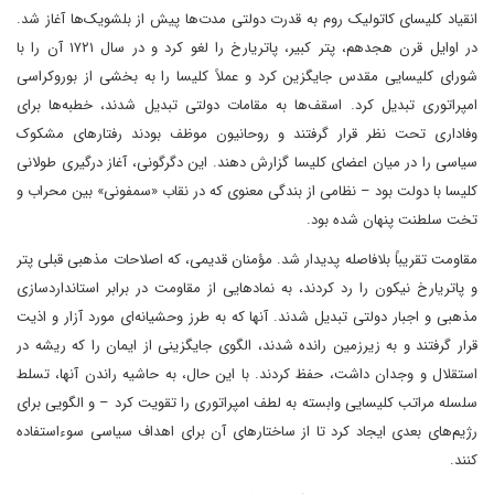
انقیاد کلیسای کاتولیک روم به قدرت دولتی مدت‌ها پیش از بلشویک‌ها آغاز شد.
در اوایل قرن هجدهم، پتر کبیر، پاتریارخ را لغو کرد و در سال ۱۷۲۱ آن را با
شورای کلیسایی مقدس جایگزین کرد و عملاً کلیسا را به بخشی از بوروکراسی
امپراتوری تبدیل کرد. اسقف‌ها به مقامات دولتی تبدیل شدند، خطبه‌ها برای
وفاداری تحت نظر قرار گرفتند و روحانیون موظف بودند رفتارهای مشکوک
سیاسی را در میان اعضای کلیسا گزارش دهند. این دگرگونی، آغاز درگیری طولانی
کلیسا با دولت بود – نظامی از بندگی معنوی که در نقاب «سمفونی» بین محراب و
تخت سلطنت پنهان شده بود.
مقاومت تقریباً بلافاصله پدیدار شد. مؤمنان قدیمی، که اصلاحات مذهبی قبلی پتر
و پاتریارخ نیکون را رد کردند، به نمادهایی از مقاومت در برابر استانداردسازی
مذهبی و اجبار دولتی تبدیل شدند. آنها که به طرز وحشیانه‌ای مورد آزار و اذیت
قرار گرفتند و به زیرزمین رانده شدند، الگوی جایگزینی از ایمان را که ریشه در
استقلال و وجدان داشت، حفظ کردند. با این حال، به حاشیه راندن آنها، تسلط
سلسله مراتب کلیسایی وابسته به لطف امپراتوری را تقویت کرد – و الگویی برای
رژیم‌های بعدی ایجاد کرد تا از ساختارهای آن برای اهداف سیاسی سوءاستفاده
کنند.