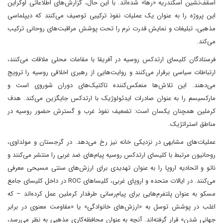
اسقف‌نشین اسکندریه «رها» شده‌اند. با این حال، گزارش‌های اطلاعاتی اوکراین
این پروژه را به عنوان یک عملیات نفوذ ترکیبی توصیف می‌کنند که دیپلماسی
مذهبی، تبلیغات و نمایش قدرت نرم را تحت پوشش مراقبت‌های روحانی ترکیب
می‌کند.
فرستادگان کلیسای ارتدکس روسیه در آفریقا با مقامات محلی ملاقات می‌کنند،
ارتباطات سیاسی برقرار می‌کنند و روایت‌هایی از رهبری اخلاقی روسیه را ترویج
می‌دهند. این تلاش‌ها منعکس‌کننده تاکتیک‌های دوران شوروی است و
مارکسیسم را به عنوان صادرات ایدئولوژیک با ارتدکس جایگزین می‌کند. هدف
کرملین همچنان یکسان است: تضعیف نفوذ غرب و گسترش حضور روسیه در
مناطق استراتژیک.
عملیات‌های مشابهی در نزدیکی خانه نیز رخ می‌دهد. در گرجستان و مولداوی،
روحانیون مرتبط با کلیسای ارتدکس روسیه پیام‌های ضد غربی را منتشر می‌کنند و
ناتو و اتحادیه اروپا را به عنوان تهدیدی برای ارزش‌های سنتی مسیحی معرفی
می‌کنند. در ایالات متحده و اروپای غربی، کلیساهای ROC در داخل کلیسای جامع
مسکو به عنوان پلتفرم‌هایی برای پیام‌رسانی طرفدار کرملین عمل کرده‌اند – که
اغلب در پوشش توسل به «ارزش‌های خانوادگی» یا «مقاومت معنوی در برابر
جهانی شدن» قرار گرفته‌اند. آنچه به عنوان محافظه‌کاری مذهبی به نظر می‌رسد،