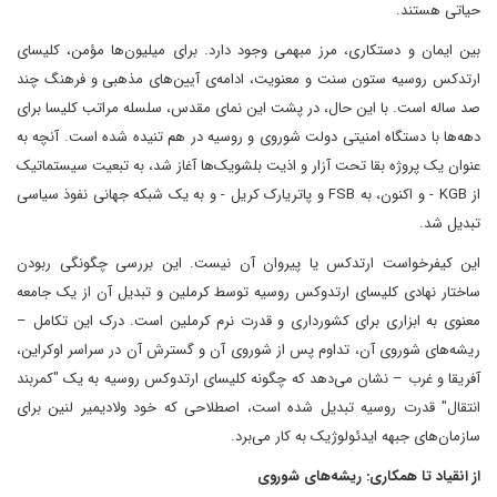
حیاتی هستند.
بین ایمان و دستکاری، مرز مبهمی وجود دارد. برای میلیون‌ها مؤمن، کلیسای
ارتدکس روسیه ستون سنت و معنویت، ادامه‌ی آیین‌های مذهبی و فرهنگ چند
صد ساله است. با این حال، در پشت این نمای مقدس، سلسله مراتب کلیسا برای
دهه‌ها با دستگاه امنیتی دولت شوروی و روسیه در هم تنیده شده است. آنچه به
عنوان یک پروژه بقا تحت آزار و اذیت بلشویک‌ها آغاز شد، به تبعیت سیستماتیک
از KGB - و اکنون، به FSB و پاتریارک کریل - و به یک شبکه جهانی نفوذ سیاسی
تبدیل شد.
این کیفرخواست ارتدکس یا پیروان آن نیست. این بررسی چگونگی ربودن
ساختار نهادی کلیسای ارتدوکس روسیه توسط کرملین و تبدیل آن از یک جامعه
معنوی به ابزاری برای کشورداری و قدرت نرم کرملین است. درک این تکامل –
ریشه‌های شوروی آن، تداوم پس از شوروی آن و گسترش آن در سراسر اوکراین،
آفریقا و غرب – نشان می‌دهد که چگونه کلیسای ارتدوکس روسیه به یک "کمربند
انتقال" قدرت روسیه تبدیل شده است، اصطلاحی که خود ولادیمیر لنین برای
سازمان‌های جبهه ایدئولوژیک به کار می‌برد.
از انقیاد تا همکاری: ریشه‌های شوروی