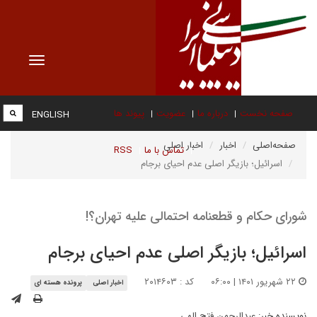
Toggle
vigation
صفحه نخست
درباره ما
عضویت
پیوند ها
ENGLISH
صفحه‌اصلی
اخبار
اخبار اصلی
تماس با ما
RSS
اسرائیل؛ بازیگر اصلی عدم احیای برجام
شورای حکام و قطعنامه احتمالی علیه تهران؟!
اسرائیل؛ بازیگر اصلی عدم احیای برجام
۲۲ شهریور ۱۴۰۱ | ۰۶:۰۰
کد : ۲۰۱۴۶۰۳
اخبار اصلی
پرونده هسته ای
نویسنده خبر:
عبدالرحمن فتح الهی