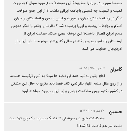
خودسانسوری در جوابها موثربود؟ این نمونه ( جمع مورد سوال ) به جهت
کمیت و کیفیت چه نسبتی باجامعه ایرانی داشت ؟ از این جمع سوالات
دیگر در رابطه با نقش ایران‌در سوریه و لبنان و یمن و افغانستان و جهان
اسلام و روابط با روسیه و اورپا پرسیده شد ؟ نظرشان چقدر با تفکر عمومی
مردم ایران انطباق داشت؟ این نوشته سعی میکند حمایت ایران از
ارمنستان را تلقین وتبیین کند در حالی که بیشتر مردم مسلمان ایران از
آذربایجان حمایت می کنند
کامران
۲۶ مهر ۱۴۰۱ | ۰۸:۵۴
قطع یقین بدانید همه آن نخبه ها مبتلا به آنتی ترکیسم هستند
و از روی عقل سلیم اظهار نظر نمی کنند قطعا باید فکری به حال این مشکل
در کشور بکنیم چون مشکلات زیادی برای ایران بوجود خواهند آورد
حسین
۲۶ مهر ۱۴۰۱ | ۱۲:۳۷
چه کامنت های غیر حرفه ای !!! قشنگ معلومه یک پان ترکیست
پشت سر هم کامنت گذاشته!!!