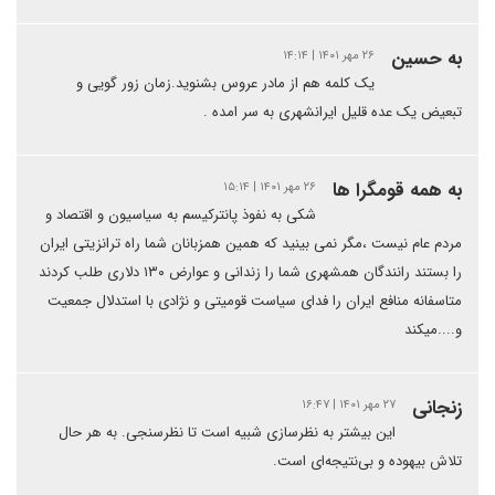
به حسین
۲۶ مهر ۱۴۰۱ | ۱۴:۱۴
یک کلمه هم از مادر عروس بشنوید.زمان زور گویی و
تبعیض یک عده قلیل ایرانشهری به سر امده .
به همه قومگرا ها
۲۶ مهر ۱۴۰۱ | ۱۵:۱۴
شکی به نفوذ پانترکیسم به سیاسیون و اقتصاد و
مردم عام نیست ،مگر نمی بینید که همین همزبانان شما راه ترانزیتی ایران
را بستند رانندگان همشهری شما را زندانی و عوارض ۱۳۰ دلاری طلب کردند
متاسفانه منافع ایران را فدای سیاست قومیتی و نژادی با استدلال جمعیت
و....میکند
زنجانی
۲۷ مهر ۱۴۰۱ | ۱۶:۴۷
این بیشتر به نظرسازی شبیه است تا نظرسنجی. به هر حال
تلاش بیهوده و بی‌نتیجه‌ای است.