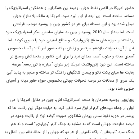
حضور امریکا در اقصی نقاط جهان، زمینه این همگرایی و همفکری استراتیژیک را
مساعد ساخته است. زیرا بعد از این نبرد سرد، امریکا به مالک بلامنازع جهان
مبدل شده بود و این مسئله برای هر دو کشور چین و روسیه موجب ناراحتی
است. اما بعداز سال 2010 روسیه و چین به نمایان ساختن تفکر استراتیژیک خود
پرداختند و حوزه های منافع ژئوپولیتیک و منافع امنیتی خود را تعیین کردند. اما
قبل از آن، تحولات یازدهم سپتمبر و زایش بهانه حضور امریکا در آسیا بخصوص
آسیای میانه و جنوب آسیا، میدان نبرد را برای این کشور و متحدانش وسیع تر
ساخته است. این نبرد ژئوپولتیک امریکا زیر عنوان "مبارزه با تروریسم" عرصه
رقابت ها میان پکت ناتو و پیمان شانگهای را تنگ تر ساخته و منجر به پدید آیی
یک سری از معادلات در عرصه تحولات جهانی بخصوص حوزه خاور میانه و آسیای
جنوبی شده بود.
رویارویی روسیه همزمان با متحد استراتژیک اش، چین در مقابل امریکا را می
توان از جمله نبردهای گرم از نوع سرد تلقی کرد. به عبارت دیگر این رقابت ها که
بیشتر در حوزه نفوذ سنتی پیمان شانگهای صورت گرفته نوع از رقابت جدید در
عرصه منازعات جهانی است که نه مشابه به جنگ گرم "رویاروی" است و نه هم
جنگ سرد "تبلیغاتی"، بلکه تلفیقی از هر دو که جهان را از لحاظ نظم بین الملل به