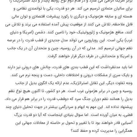
برابر امریکا الزامی می سازد و در قدم دوم نوع روابط پایدار و دید استراتژیک را
برای سالیان متمادی ترسیم می کند. هر دو قدرت، یکی با توانمندی نظامی و
هسته ای و سابقه هژمونیک و دیگری با رکورد پیشرفت اقتصادی و توان مالی
قابل ملاحظه، تلاش می کنند از موقعیت پیش آمده استفاده می برند و تلاش می
کنند، منافع هژمونیک و ژئوپولیتیک خود را تامین کنند. دشمن (امریکا و دنیای
غرب) یکی است. این رویارویی می تواند مدل جدیدی از قطب قدرت را در عرصه
نظم جهانی ترسیم کند. مدلی که در آن روسیه، چین و متحدان آن در یک جانب
و امریکا و متحدانش در طرف دیگر قرار خواهند گرفت.
اما باید مدنظرداشت که این قطب بندی های قدرت، چالش های درونی نیز دارند
و بایک سری از مشکلات درونی و اختلافات داخلی، دست و پنجه نرم می کنند.
وجه تفاوت دیگر، این تقابل استراتژیک، عدم ارائه یک الگوی بدیل از جانب
روسیه و چین در برابر هژمونی غرب است. هر دو کشور، تا اکنون هیچ نوع نظم
بدیل را همانند نظم دوران جنگ سرد که دوقطب قدرت را در برابر هم قرار می داد،
پیشنهاد نداده اند. این مهم به ابهام و سردرگمی بیشتر در جهت تحلیل دنیای چند
قطبی، به میان آورده است. اما سوال بنیادی اینجاست که آیا دو قدرت بزرگ
آسیایی قادر خواهند بود تا با تغییر و تحول بر خاسته از معادلات جهانی این
همگرایی را مدیریت کرده و حفظ کنند؟