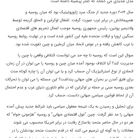
مدل جدیدی می کشاند که کمتر پیشینه داشته است.
سال ۲۰۱۴ دوره جدید از جنگ سرد ژئوپولیتیک بود که میان روسیه و
همپیمانانش در برابر غرب صورت گرفت. اشغال اوکراین و الحاق کریمه توسط
ولادیمیر پوتین، رئیس جمهوری روسیه موجب اعمال تحریم های اقتصادی
سنگین اروپا و ایالات متحده علیه این کشور شده است و در نهایت روابط روسیه
با غرب کاهش یافته و در عوض اتحاد میان کرملین و چین تقویت شده بود.
سوال این است که روسیه تا چه حد می توانست ائتلافی واقعی با چین را
مدیریت کند؟ آیا ائتلاف بوجود آمده میان چین و روسیه را می توان در آن زمان،
اتحادی از نوع استراتیژیک آن حساب کرد و یا می توان آن را چاره کوتاه مدت
برای فایق آمدن بر بحران های جهانی پنداشت؟ این مسئله را می توان با تحرکات
بعدی روسیه مبنی بر حمله بر اوکراین که در عالم ناباوری دنیای غرب و عدم احتمال
آن از لحاظ قوانین سیاسی جهانی دانست، حساب کرد.
برای تحلیل و رسیدن به یک نتیجه معقول سیاسی باید شرائط جدید پیش آمده
جهانی را مد نظر گرفت. چین "غول اقتصادی جهانی" و روسیه "هژمونی خواه" که
هر دو در حال حاضر متحد بلامنازع رقابت در برابر امریکا محسوب می شوند
معادلات را به گونه ای ترسیم می کنند که در قدم نخست متحد بودنشان را در