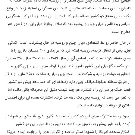
جهانی مبدل شده است. چین عین انتظار را از روسیه دارد تا در صورت حمله به
تایوان به این حمایت محتاطانه، متوسل شود. این همگرایی استراتیژیک در واقع،
نکته اصلی منافع دو کشور مخالف امریکا را نشان می دهد. زیرا در کنار همگرایی
سیاسی و نظامی میان چین و روسیه بعد اقتصادی روابط میان این دو کشور هم
مطرح است.
در حال حاضر روابط اقتصادی میان چین و روسیه در حال پیشرفت است. اندکی
قبل، پس از الحاق کریمه، روسیه اعلام کرد که قراردادی ۴۰۰ میلیارد دلاری را با
چین منعقد کرده است که بر اساس آن از سال ۲۰۱۹ به مدت ۳۰ سال، ۳۸ میلیارد
متر مکعب گاز برای این کشور تامین کند. این قرارداد میان غول انرژی گازپروم
متعلق به دولت روسیه و شرکت ملی نفت چین نیاز به ساخت ۲۵۰۰ مایل لوله گاز
از طریق منطقه هیلونگجیانگ چین دارد (منطقه ای که چند دهه پیش دو کشور
قصد جنگ بر سر آن را داشتند). هر چند قیمت دقیق آن محرمانه باقی مانده اما
به نظر می رسد که روسیه پس یک دهه مذاکرات، امتیازات عمده ای برای اطمینان
یافتن از موفقیت توافق داده است.
وجود وجوه مشترک میان این دو کشور توام با همکاری های اقتصادی، چشم انداز
آینده را به طور روشن به تصویر می کشد. تعمیق روابط میان این دو کشور،
اضلاع متحده امریکا را شدیدا متاثر ساخته و نگرانی های را از بابت آینده امریکا