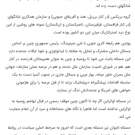
شانگهای دست زده اند.
گروه بریکس (در کنار برزیل، هند و آفریقای جنوبی) و سازمان همکاری شانگهای
(در کنار قزاقستان، قرقیزستان، تاجیکستان و ازبکستان) نمونه های روشنی از این
نوع دید استراتژیک میان این دو کشور بوده است.
پوتین هم رابطه کاری خوبی با شی جینپینگ، رئیس جمهوری چین بر اساس
مسائل داخلی مشترک و تمایل به مقابله با ایدئولوژی و نفوذ ایالات متحده دارد.
این مسئله باعث می شود تا روسیه و چین به عنوان همپیمانان قدرتمند در کنار
هم، هم در شورای امنیت سازمان ملل متحد و هم در عرصه عملی منازعات جهانی
مثل بحران خاور میانه، بهار عربی و مسائل جاری در جنوب آسیا دست به یک
سلسله اقدامات پیشگیرانه دیپلماتیک بزنند تا از قبل عرصه را برای هژمونی
خواهی های امریکا و متحدانش تنگ تر بسازند.
در مسئله اوکراین اگر چه تا اکنون چین موقف رسمی در قبال تهاجم روسیه به
اوکراین نداشته است اما ظاهرا با نگاه های محتاطانه و سرد از آن اعلام حمایت
می کند.
مسئله تایوان نیز مسئله بعدی است که امروز به سرخط اصلی سیاست در روابط