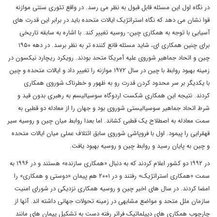
در نگاه اول این مسئله قابل قبول به نظر می رسد. در واقع تئوری سنتی موازنه
قوا نشان می دهد که نگاه استراتژیک ایالات متحده باید در برابر این قدرت های
آسیایی با توجه به همکاری چین- روسیه تغییر کند. با اشاره به سابقه تاریخی
برای چنین همکاری ای، شاید مسئله قانع کننده تر به نظر برسد. در دهه ۱۹۵۰
چین و اتحاد جماهیر شوروی علیه آمریکا متحد بودند. رویکرد ریچارد نیکسون در
زمینه بهبود روابط با چین در سال ۱۹۷۲ موازنه را تغییر داد و ایالات متحده و چین
با یکدیگر بر سر محدود کردن قدرت رو به ظهور و خطرناک شوروی همکاری
کردند. نتیجه این همکاری شکست اردوگاه سوسیالیسم به رهبری بدون قید و
شرط اتحاد جماهیر سوسیالیستی شوروی بود و جهان را از معادله دو قطبی به
سمت معادله به اصطلاح یک قطبی کشاند. اما بعدا روابط میان چین و روسیه سیر
قهقرایی را پیمود. اول با فروپاشی شوروی سابق ائتلاف عملی میان ایالات متحده
و چین به پایان رسید و روابط چین و روسیه بهبود یافت.
در ۱۹۹۲ دو کشور اعلام کردند که به دنبال «همکاری سازنده» هستند و در ۱۹۹۶ به
سمت «همکاری استراتژیک» رفتند و در ۲۰۰۱ هم پیمان «دوستی و همکاری» را
امضا کردند. در سال های اخیر چین و روسیه همکاری نزدیکی در شورای امنیت
سازمان ملل متحد و مواضع مشابهی در زمینه تحولات جهانی داشته اند. آنها از
چارچوب همکاری های دیپلماتیک فراتر رفته دست به تشکیل پیمان های مانند