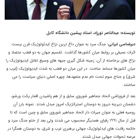
نویسنده: عبدالناصر نورزاد، استاد پیشین دانشگاه کابل
دیپلماسی ایرانی:
جنگ سرد به عنوان داغ ترین نزاع ایدئولوژیک قرن بیست
اثرات عمیقی بر روابط میان کشورها گذاشت. تقسیم جهان به دو قطب متضاد و
نزاع های برخاسته از آن، زمینه شکل گیری جبهه های وسیع تقابل ایدیولوژیک را
میان کشورها مساعد ساخت. در این میان دو قطب به شدت ایدیولوژیک (غرب و
شرق) و جناح سوم تحت نام عدم متعهدها، چهره اصلی دنیای سیاست را می
ساختند.
بعد از فروپاشی اتحاد جماهیر شوروی سابق و از هم پاشیدن اقمار پکت ورشو،
دشمنان دیرینه دیروز به دوستان استراتژیک امروز مبدل شدند. نمونه بارز آن
روسیه فعلی به عنوان میراث دار اتحاد جماهیر شوروی سابق و چین است که تا
قبل از سال ۱۹۹۱ رقبای همدیگر محسوب می شدند ولی بعد از ختم جنگ سرد و
خاتمه رقابت های ایدئولوژیک جهانی برهبری غرب و شرق، به دوستان همگرا در
عرصه تحولات جهانی مبدل شدند.