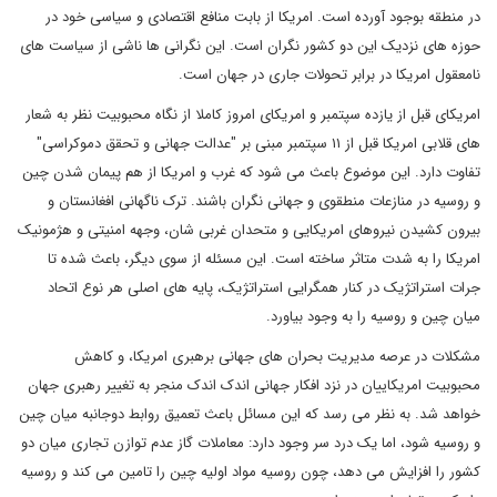
در منطقه بوجود آورده است. امریکا از بابت منافع اقتصادی و سیاسی خود در
حوزه های نزدیک این دو کشور نگران است. این نگرانی ها ناشی از سیاست های
نامعقول امریکا در برابر تحولات جاری در جهان است.
امریکای قبل از یازده سپتمبر و امریکای امروز کاملا از نگاه محبوبیت نظر به شعار
های قلابی امریکا قبل از ۱۱ سپتمبر مبنی بر "عدالت جهانی و تحقق دموکراسی"
تفاوت دارد. این موضوع باعث می شود که غرب و امریکا از هم پیمان شدن چین
و روسیه در منازعات منطقوی و جهانی نگران باشند. ترک ناگهانی افغانستان و
بیرون کشیدن نیروهای امریکایی و متحدان غربی شان، وجهه امنیتی و هژمونیک
امریکا را به شدت متاثر ساخته است. این مسئله از سوی دیگر، باعث شده تا
جرات استراتژیک در کنار همگرایی استراتژیک، پایه های اصلی هر نوع اتحاد
میان چین و روسیه را به وجود بیاورد.
مشکلات در عرصه مدیریت بحران های جهانی برهبری امریکا، و کاهش
محبوبیت امریکاییان در نزد افکار جهانی اندک اندک منجر به تغییر رهبری جهان
خواهد شد. به نظر می رسد که این مسائل باعث تعمیق روابط دوجانبه میان چین
و روسیه شود، اما یک درد سر وجود دارد: معاملات گاز عدم توازن تجاری میان دو
کشور را افزایش می دهد، چون روسیه مواد اولیه چین را تامین می کند و روسیه