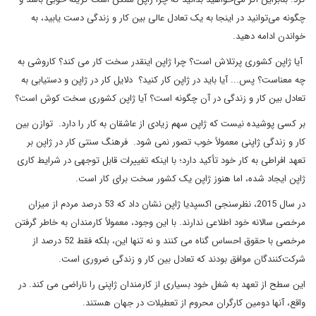
چگونه می‌توانید در اینجا به یک تعادل عالی بین کار و زندگی دست یابید، به
خواندن ادامه دهید.
آیا ژاپن کشوری پرتلاش است؟ چرا ژاپن اینقدر سخت کار می کند؟ کاروشی به
چه معناست؟ پس... آیا باید در ژاپن کار کنید؟ دلایل کار در ژاپن و دستیابی به
تعادل بین کار و زندگی در آن چگونه است؟ آیا ژاپن کشوری سخت کوش است؟
بر کسی پوشیده نیست که ژاپن سهم زیادی از عاشقان به کار را دارد. توازن بین
کار و زندگی ژاپنی معمولاً خوب تصور نمی شود. فرهنگ سنتی کار در ژاپن بر
تعهد افراطی به کار خود تأکید دارد؛ با اینکه تغییرات قابل توجهی در شرایط کاری
ژاپن ایجاد شده، اما هنوز ژاپن یک کشور سخت برای کار است.
در سال 2015، نظرسنجی اکسپدیا ژاپن نشان داد که 53 درصد مردم از میزان
مرخصی سالانه خود اطلاعی ندارند. با این وجود، معمولاً کارمندان به خاطر گرفتن
مرخصی با حقوق احساس گناه می کنند و نه تنها این، بلکه فقط 52 درصد از
شرکت‌کنندگان موافق بودند که تعادل بین کار و زندگی ضروری است.
این سطح از تعهد به شغل خود بسیاری از کارمندان ژاپنی را ناراضی می کند. در
واقع، آنها دومین کارگران محروم از تعطیلات در جهان هستند.