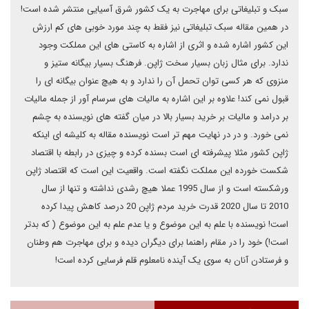
سبک و تبلیغاتی برای مهاجرت به یک کشور شرق آسیایی منتشر شده است!‌
در همین مقاله سبک تبلیغاتی نیز فقط به چند مورد خوبی های کم ارزش
این کشور اشاره شده و اثری از اشاره به کاستی های این مملکت وجود
ندارد. برای مثال زبان بسیار سخت ژاپن. فرهنگ بسیار بیگانه ستیز و
منزوی که هر کسی توان تحمل آن را ندارد و به هیچ عنوان بیگانه ای را
قبول نمی کند!‌ علاوه بر این اشاره به مالیات های سرسام آور از جمله مالیات
بر درامد و مالیات بر خرید بسیار بالا در میان گفته های نویسنده به چشم
نمی خورد. و در در نهایت مهم تر است نویسنده مقاله به کلیشه ای اینکه
ژاپن کشور مثلا پیشرفته ای است بسنده کرده و چیزی در رابطه با اقتصاد
شکست خورده این مملکت نگفته است. واقعیت این است که اقتصاد ژاپن
ورشکسته است و از سال 1995 عملا هیچ رشدی نداشته و تنها از سال
2010 تا سال 2020 قدرت خرید مردم ژاپن 20 درصد کاهش پیدا کرده
است!‌ نویسنده با علم به این موضوع و یا عدم علم به این موضوع ( که بدتر
است!) خود را در مقام راهنما برای دیگران دیده و برای مهاجرت هم وطنان
و فرستادن آنان به سوی یک آینده نامعلوم قلم فرسایی کرده است!