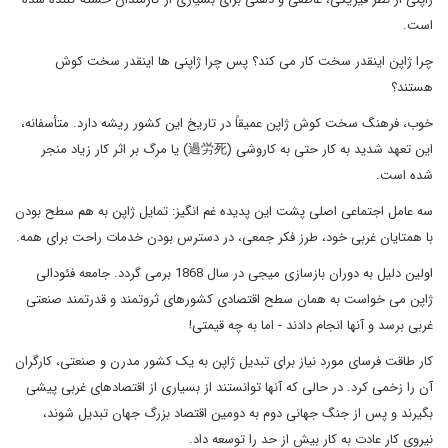
است.
چرا ژاپن اینقدر سخت کار می کند؟ پس چرا ژاپنی ها اینقدر سخت کوش
هستند؟
خوب، فرهنگ سخت کوش ژاپن عمیقاً در تاریخ این کشور ریشه دارد. متأسفانه،
این تعهد شدید به کار حتی به کاروشی (過労死) یا مرگ بر اثر کار زیاد منجر
شده است.
سه عامل اجتماعی اصلی پشت این پدیده غم انگیز: تمایل ژاپن به هم سطح بودن
با همتایان غربی خود، طرز فکر جمعی، در دسترس بودن خدمات راحت برای همه.
اولین دلیل به دوران بازسازی میجی در سال 1868 برمی گردد. جامعه فئودالی
ژاپن می خواست به همان سطح اقتصادی کشورهای ثروتمند و قدرتمند صنعتی
غربی برسد و آنها انجام دادند - اما به چه قیمتی!
کار طاقت فرسای مورد نیاز برای تبدیل ژاپن به یک کشور مدرن و صنعتی، کارگران
آن را زخمی کرد. در حالی که آنها توانستند از بسیاری از اقتصادهای غربی پیشی
بگیرند و پس از جنگ جهانی دوم به دومین اقتصاد بزرگ جهان تبدیل شوند،
نیروی کار عادت به کار بیش از حد را توسعه داد.