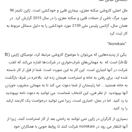
علل اصلی کاروشی سکته مغزی، بیماری قلبی و خودکشی است. ژاپن تایمز 96
مورد مرگ ناشی از حملات قلبی و سکته مغزی را در سال 2015 گزارش کرد. در
همان سال، آژانس پلیس ملی 2159 مورد خودکشی را به دلیل مسائل مربوط به
کار ثبت کرد.
"Nomikais"
یکی از پدیده‌هایی که می‌توان با موضوع کاروشی مرتبط کرد، نومیکای ژاپنی (飲
み会) است که به مهمانی‌های شراب‌خواری در شرکت‌ها اشاره می‌کند که اغلب
شرکت در آنها اجباری است. این کار به این صورت است: شما از قبل از کار خسته
شده اید، برای رفتن به خانه و استراحت هیجان زده اید. بالاخره در شرف بازگشت
به خانه هستید... اما رئیستان از شما دعوت می کند تا به مهمانی مشروب خوردن
آنها بپیوندید. از نظر فنی، این انتخاب شماست: می توانید به دعوت نامه بپیوندید
یا رد کنید. اما در عمل، اجباری است، زیرا نمی توانید درخواست یک کارمند ارشد
را رد کنید.
بسیاری از کارگران در ژاپن نمی توانند به راحتی بعد از کار استراحت کنند، زیرا از
آنها انتظار می رود در nomikais شرکت کنند تا روابط خوبی با همکاران خود