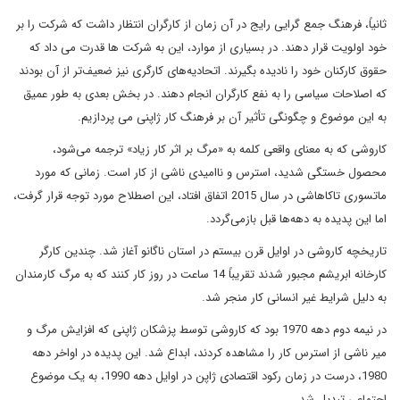
ثانیاً، فرهنگ جمع گرایی رایج در آن زمان از کارگران انتظار داشت که شرکت را بر
خود اولویت قرار دهند. در بسیاری از موارد، این به شرکت ها قدرت می داد که
حقوق کارکنان خود را نادیده بگیرند. اتحادیه‌های کارگری نیز ضعیف‌تر از آن بودند
که اصلاحات سیاسی را به نفع کارگران انجام دهند. در بخش بعدی به طور عمیق
به این موضوع و چگونگی تأثیر آن بر فرهنگ کار ژاپنی می پردازیم.
کاروشی که به معنای واقعی کلمه به «مرگ بر اثر کار زیاد» ترجمه می‌شود،
محصول خستگی شدید، استرس و ناامیدی ناشی از کار است. زمانی که مورد
ماتسوری تاکاهاشی در سال 2015 اتفاق افتاد، این اصطلاح مورد توجه قرار گرفت،
اما این پدیده به دهه‌ها قبل بازمی‌گردد.
تاریخچه کاروشی در اوایل قرن بیستم در استان ناگانو آغاز شد. چندین کارگر
کارخانه ابریشم مجبور شدند تقریباً 14 ساعت در روز کار کنند که به مرگ کارمندان
به دلیل شرایط غیر انسانی کار منجر شد.
در نیمه دوم دهه 1970 بود که کاروشی توسط پزشکان ژاپنی که افزایش مرگ و
میر ناشی از استرس کار را مشاهده کردند، ابداع شد. این پدیده در اواخر دهه
1980، درست در زمان رکود اقتصادی ژاپن در اوایل دهه 1990، به یک موضوع
اجتماعی تبدیل شد.