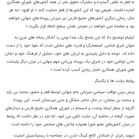
به قطر به نقض گسترده و مشترک حقوق بشر در همه کشورهای شورای همکاری
اشاره داشتند، طبیعی بود که این کشورها از قطر حمایت کنند.» او افزود: «به هر
حال، زمانی دیگری کشورهای خلیج فارس نیز میزبان رویدادهای جهانی خواهند
بود و مطمئنا نمی خواهند در معرض همان سطح انتقاد قرار بگیرند.»
کیلیام توضیح داد که این پاسخ یک صدا نوعی رد آشکار رسانه های غربی به
عنوان شرق شناس، استعمارگرا و قدرت های سابقی است که نفوذ خود را از دست
داده اند. دوحه به دلیل پایبندی به ارزش های خود، تجلیل از فرهنگ خود و نشان
دادن توانایی خود در اجرای یک رویداد ورزشی مهم جهانی در میان دیگر پایتخت
های شورای همکاری اعتبار زیادی کسب کرده است.»
روابط دولت ها با یکدیگر
پیش بینی عواقب سیاسی میزبانی جام جهانی توسط قطر و حضور محمد بن زاید
و محمد بن سلمان، در حال حاضر مشکل و حتی غیرممکن است. این رویداد
اگرچه از منظر ایجاد وحدت و انسجام در شورای همکاری خلیج فارس و دیدارهای
صورت گرفته در حاشیه آن، مثبت تلقی می شود، اما باید در نظر داشت که روابط
در میان کشورهای عضو شورا همواره چالش های مختص خود را داشته است.
دیوید رابرتز، از استادان کالج کینگ لندن، در مصاحبه با ریسپانسیبل استیت