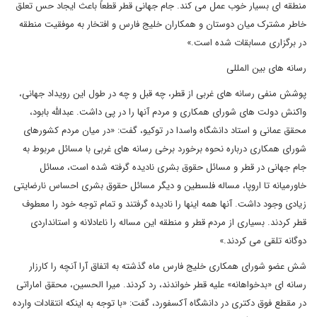
منطقه ای بسیار خوب عمل می کند. جام جهانی قطر قطعاً باعث ایجاد حس تعلق
خاطر مشترک میان دوستان و همکاران خلیج فارس و افتخار به موفقیت منطقه
در برگزاری مسابقات شده است.»
رسانه های بین المللی
پوشش منفی رسانه های غربی از قطر، چه قبل و چه در طول این رویداد جهانی،
واکنش دولت های شورای همکاری و مردم آنها را در پی داشت. عبدالله بابود،
محقق عمانی و استاد دانشگاه واسدا در توکیو، گفت: «در میان مردم کشورهای
شورای همکاری درباره نحوه برخورد برخی رسانه های غربی با مسائل مربوط به
جام جهانی در قطر و مسائل حقوق بشری نادیده گرفته شده است، مسائل
خاورمیانه تا اروپا، مساله فلسطین و دیگر مسائل حقوق بشری احساس نارضایتی
زیادی وجود داشت. آنها همه اینها را نادیده گرفتند و تمام توجه خود را معطوف
قطر کردند. بسیاری از مردم قطر و منطقه این مساله را ناعادلانه و استانداردی
دوگانه تلقی می کردند.»
شش عضو شورای همکاری خلیج فارس ماه گذشته به اتفاق آرا آنچه را کارزار
رسانه ای «بدخواهانه» علیه قطر خواندند، رد کردند. میرا الحسین، محقق اماراتی
در مقطع فوق دکتری در دانشگاه آکسفورد، گفت: «با توجه به اینکه انتقادات وارده