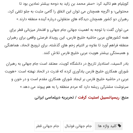
کویلیام هم تاکید کرد: «سفر محمد بن زاید به دوحه بیشتر نمادین بود تا
محتوایی؛ و اگرچه همچنان می توان این اتفاق را گامی مثبت به جلو تلقی کرد،
رهبران دو کشور همچنان دیدگاه های متفاوتی درباره آینده منطقه دارند.»
می توان گفت با توجه به اهمیت جهانی جام جهانی و افتخار میزبانی قطر برای
همه کشورهای عربی حاشیه خلیج فارس، این رویداد فرصتی واقعی برای رهبران
منطقه فراهم آورد تا علاوه بر التیام زخم های گذشته، برای ترویج اتحاد، هماهنگی
و همبستگی بیشتر هویت عربی خلیج فارس تلاش کنند.
بادر السیف، استادیار تاریخ در دانشگاه کویت، معتقد است جام جهانی به رهبران
شورای همکاری خلیج فارس یادآوری کرده که قدرت در اتحاد نهفته است: «هویت
عربی در حاشیه خلیج فارس بر ایجاد شورای همکاری مقدم است و در خون و
سرنوشت مشترکی ریشه دارد که مردم منطقه را به هم پیوند می دهد.»
منبع:
ریسپانسیبل استیت کرفت
/ تحریریه دیپلماسی ایرانی
کلید واژه ها:
جام جهانی فوتبال
جام جهانی قطر