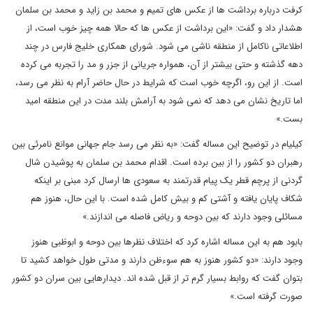
کرفت درباره برداشت ها از عکس های تمیم و محمد بن زاید و محمد بن سلمان
هشدار داد و گفت: «این برداشت از عکس ها که حالا همه چیز خوب است، از
اطلاعاتی ناکامل از منطقه ناشی می شود. شورای همکاری خلیج فارس در چند
دهه گذشته و حتی بیشتر از آن، همواره جریانی از جزر و مد را تجربه می کرده
است. از این رو، اگرچه خوب است که شرایط در حال حاضر آرام به نظر می رسد،
اما تاریخ نشان می دهد که نمی شود به آرامش بلند مدت در این منطقه امید
بست.»
کیلیام در توضیح این مساله گفت: «به نظر می رسد جام جهانی موانع نامرئی بین
رهبران دو کشور را از بین برده است. اقدام محمد بن سلمان به پوشیدن شال
گردنی از پرچم قطر یک پیام قدرتمند به سعودی ها ارسال کرد مبنی بر اینکه
شکاف پایان یافته و آشتی کم و بیش کامل شده است. با این حال، هنوز هم
مسائلی وجود دارند که بین دوحه و ریاض فاصله می اندازند.»
بابود هم به این مساله اشاره کرد که اختلاف نظرها بین دوحه و ابوظبی هنوز
وجود دارند: «دو کشور هنوز به هم سوءظن دارند و مدتی طول خواهد کشید تا
بتوان گفت که روابط بسیار گرم تر از قبل شده اند. دیدارهایی بین سران دو کشور
صورت گرفته است.»