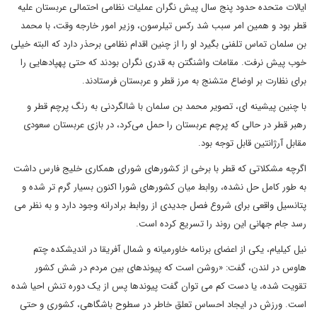
ایالات متحده حدود پنج سال پیش نگران عملیات نظامی احتمالی عربستان علیه
قطر بود و همین امر سبب شد رکس تیلرسون، وزیر امور خارجه وقت، با محمد
بن سلمان تماس تلفنی بگیرد او را از چنین اقدام نظامی برحذر دارد که البته خیلی
خوب پیش نرفت. مقامات واشنگتن به قدری نگران بودند که حتی پهپادهایی را
برای نظارت بر اوضاع متشنج به مرز قطر و عربستان فرستادند.
با چنین پیشینه ای، تصویر محمد بن سلمان با شالگردنی به رنگ پرچم قطر و
رهبر قطر در حالی که پرچم عربستان را حمل می‌کرد، در بازی عربستان سعودی
مقابل آرژانتین قابل توجه بود.
اگرچه مشکلاتی که قطر با برخی از کشورهای شورای همکاری خلیج فارس داشت
به طور کامل حل نشده، روابط میان کشورهای شورا اکنون بسیار گرم تر شده و
پتانسیل واقعی برای شروع فصل جدیدی از روابط برادرانه وجود دارد و به نظر می
رسد جام جهانی این روند را تسریع کرده است.
نیل کیلیام، یکی از اعضای برنامه خاورمیانه و شمال آفریقا در اندیشکده چتم
هاوس در لندن، گفت: «روشن است که پیوندهای بین مردم در شش کشور
تقویت شده، یا دست کم می توان گفت پیوندها پس از یک دوره تنش احیا شده
است. ورزش در ایجاد احساس تعلق خاطر در سطوح باشگاهی، کشوری و حتی