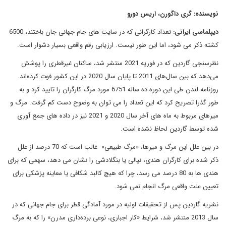
نویسنده: گری داگورن، اریس دورو
دیپلماسی ایرانی:
تعداد کارگرانی که در سایت های جام جهانی جان باختند، 6500
کشته ذکر می شود، اما این طور نیست. ارزیابی رقم واقعی بسیار دشوار است.
نظرسنجی گاردین که در فوریه 2021 منتشر شد، ساکنان غیرقطری را پوشش
می‌دهد که بین سال‌های 2011 تا پایان سال 2020 در این کشور فوت کرده‌اند.
روزنامه لندن طی این دوره ده ساله 6751 مورد مرگ کارگران را تایید کرد و به
طور گذرا تصریح کرد که این تعداد را می توان به وضوح دست کم گرفت. مرگ و
میرهای مربوط به ماه های آخر سال 2020 و 2021 نیز در داده های جمع آوری
شده توسط گاردین لحاظ نشده است.
در بین علل این مرگ و میرها، «مرگ طبیعی» غالب است که 70 درصد از علل
ذکر شده برای کارگران هندی، نپالی یا بنگلادشی را نشان می دهد، سهمی که برای
هندی ها به 80 درصد می رسد، چرا که هیچ کالبد شکافی یا معاینه پزشکی برای
تعیین علت واقعی مرگ انجام نمی شود.
نشریه گاردین پس از تحقیقات اولیه در مورد آمادگی قطر برای جام جهانی که در
سال 2013 منتشر شد، شرایط «کار اجباری، نوعی برده‌داری مدرن» را که به مرگ