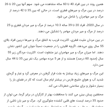
همین روند در بین افراد 40 تا 60 ساله مشاهده می شود. سهم آنها بین 20 تا 26
درصد در بین مرگ و میرهای قطری است، در حالی که بین 35 تا 42 درصد از
مرگ و میر مهاجران را شامل می شود.
در سال 2020، افراد 20 تا 39 ساله 10.3 درصد از مرگ و میر مردان قطری و 25
درصد از مرگ و میر مردان مهاجر را تشکیل می دهند.
در بین مردان ملیت قطری، اکثریت قریب به اتفاق مرگ و میرها دربین افراد بالای
55 سال روی می‌دهد، اگرچه اقلیتی را در جمعیت نسبتاً جوان این کشور نشان
دهند. اما میزان مرگ و میر مهاجران نیز متفاوت است: اکثریت مردگان زیر 55
سال (حدود 60 درصد) هستند و از هر 5 مرده مهاجر، یک نفر بین 35 تا 44 سال
سن دارد.
این مرگ و میرهای زیاد بیشترً به علت قرار گرفتن در معرض گرد و غبار و گرمای
شدید آب و هوای خلیج فارس در بیشتر ایام سال است که کار در فضای باز را
بسیار دشوار و برای سلامتی خطرناک می کند.
محققین پیش بینی می کنند با محافظت بهتر از کارگران در برابر گرما، می توان از
حدود 35 درصد ایست های قلبی کشنده جلوگیری کرد. مرگ و میر بارز ناشی از
حوادث قلبی عروقی در فصول گرم به احتمال زیاد به علت استرس گرمای شدید