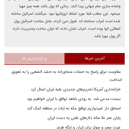
واماده سازی جام جهانی پیدا کنند۔زمانی که پول باشد همه چیز مهیا
میشود۔این مطلب قبلا مورد اعتقاد اروپائیها نبود۔میگفتند اسرائیل ساخته
شده است اعراب نساخته اند۔قبول نمی کردند عامل ساخت اسرائیل پول
اعطائی انها بوده است۔اعراب نشان دادند که توان ساخت ومدیریت دارند
اگر پول مهیا باشد۔
آخرین خبرها
پر بازدیدترین ها
مقاومت عراق پاسخ به حملات متجاوزانه به حشد الشعبی را به تعویق
انداخت
خزانه‌داری آمریکا تحریم‌های جدیدی علیه ایران اعمال کرد
بسنت مدعی شد: به زودی شاهد توافق با ایران خواهیم بود
اسحاق دار: امیدواریم توافق مکه به ثبات در منطقه کمک کند
پایان عمر ۵۰ ساله دلارهای نفتی به دست ایران
عبرت مصر و سوئز برای ایران و تنگه هرمز