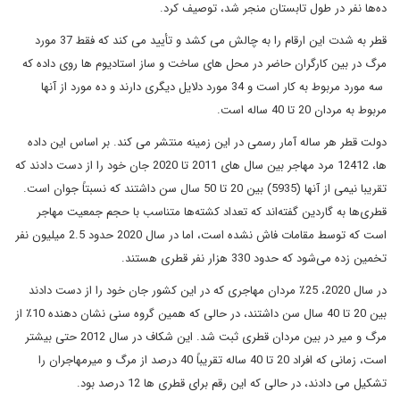
ده‌ها نفر در طول تابستان منجر شد، توصیف کرد.
قطر به شدت این ارقام را به چالش می کشد و تأیید می کند که فقط 37 مورد
مرگ در بین کارگران حاضر در محل های ساخت و ساز استادیوم ها روی داده که
سه مورد مربوط به کار است و 34 مورد دلایل دیگری دارند و ده مورد از آنها
مربوط به مردان 20 تا 40 ساله است.
دولت قطر هر ساله آمار رسمی در این زمینه منتشر می کند. بر اساس این داده
ها، 12412 مرد مهاجر بین سال های 2011 تا 2020 جان خود را از دست دادند که
تقریبا نیمی از آنها (5935) بین 20 تا 50 سال سن داشتند که نسبتاً جوان است.
قطری‌ها به گاردین گفته‌اند که تعداد کشته‌ها متناسب با حجم جمعیت مهاجر
است که توسط مقامات فاش نشده است، اما در سال 2020 حدود 2.5 میلیون نفر
تخمین زده می‌شود که حدود 330 هزار نفر قطری هستند.
در سال 2020، 25٪ مردان مهاجری که در این کشور جان خود را از دست دادند
بین 20 تا 40 سال سن داشتند، در حالی که همین گروه سنی نشان دهنده 10٪ از
مرگ و میر در بین مردان قطری ثبت شد. این شکاف در سال 2012 حتی بیشتر
است، زمانی که افراد 20 تا 40 ساله تقریباً 40 درصد از مرگ و میرمهاجران را
تشکیل می دادند، در حالی که این رقم برای قطری ها 12 درصد بود.