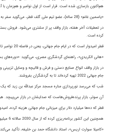
هم‌اکنون بازسازی شده است. قرار است از اول نوامبر و هم‌زمان با آغاز بازی‌ها، این ب
«یاسمین غانم» (28 ساله)، عضو تیم ملی گلف قطر، می‌گوید سفر به قطر برای گردشگران تجربه فوق‌العاده‌ای خواهد بود، ترکیبی از فرهنگ عربی و فوتبال.
در تعطیلات آخر هفته، بازار واقف پر از مشتری می‌شود. فروش بستنی
کرده است.
قطر امیدوار است که در ایام جام جهانی، یعنی در فاصله 20 نوامبر تا 18 دسامبر بیش از یک میلیون گردشگر به این کشور سفر کنند.
«هانی الکریدی»، راهنمای گردشگری مصری، می‌گوید: «دوره‌های بسیار
در بازار واقف انواع صنایع دستی و فرش و قالیچه و وسایل تزیینی و
جام جهانی 2022 تهیه کرده‌اند تا به گردشگران بفروشند.
شب که می‌رسد نورپردازی مناره مسجد مرکز عبدالله بن زید که یک
آن سوتر، بازار پرنده‌فروش‌هاست که صدایشان در بازار می‌پیچد. هر 
قطر که ده‌ها میلیارد دلار برای میزبانی جام جهانی هزینه کرده، امیدوار است که از برگزاری
همچنین این کشور برنامه‌ریزی کرده که از سال 2030 سالانه 6 میلیون گردشگر را جذب کند.
«کامیلا سوارت اریس»، استاد دانشگاه حمد بن خلیفه، تأکید می‌کند 